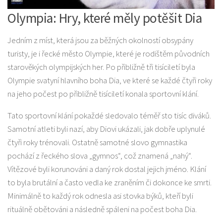
Olympia: Hry, které měly potěšit Dia
Jedním z míst, která jsou za běžných okolností obsypány
turisty, je i řecké město Olympie, které je rodištěm původních
starověkých olympijských her. Po přibližně tři tisíciletí byla
Olympie svatyní hlavního boha Dia, ve které se každé čtyři roky
na jeho počest po přibližně tisíciletí konala sportovní klání.
Tato sportovní klání pokaždé sledovalo téměř sto tisíc diváků.
Samotní atleti byli nazí, aby Diovi ukázali, jak dobře uplynulé
čtyři roky trénovali. Ostatně samotné slovo gymnastika
pochází z řeckého slova „gymnos“, což znamená „nahý“.
Vítězové byli korunováni a daný rok dostal jejich jméno. Klání
to byla brutální a často vedla ke zraněním či dokonce ke smrti.
Minimálně to každý rok odnesla asi stovka býků, kteří byli
rituálně obětováni a následně spáleni na počest boha Dia.