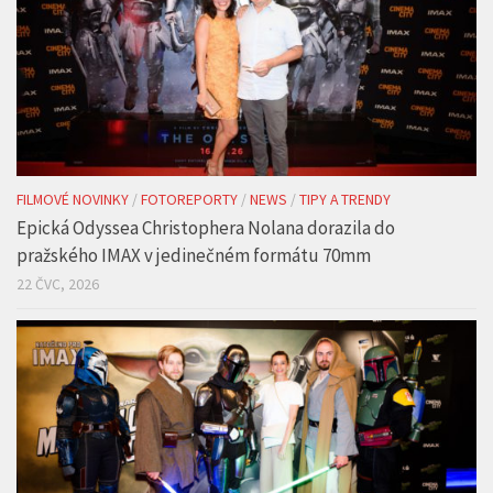
FILMOVÉ NOVINKY
/
FOTOREPORTY
/
NEWS
/
TIPY A TRENDY
Epická Odyssea Christophera Nolana dorazila do
pražského IMAX v jedinečném formátu 70mm
22 ČVC, 2026