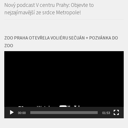
Nový podcast V centru Prahy: Objevte to
nejzajímavější ze srdce Metropole!
ZOO PRAHA OTEVŘELA VOLIÉRU SEČUÁN + POZVÁNKA DO
ZOO
Video
přehrávač
00:00
01:53