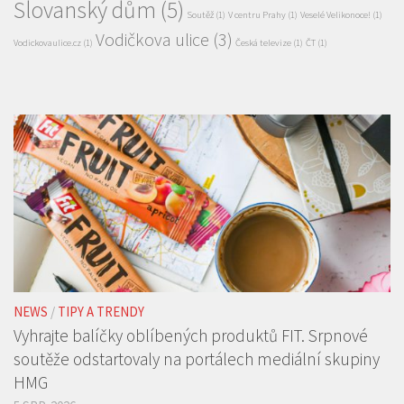
Slovanský dům
(5)
Soutěž
(1)
V centru Prahy
(1)
Veselé Velikonoce!
(1)
Vodičkova ulice
(3)
Vodickovaulice.cz
(1)
Česká televize
(1)
ČT
(1)
NEWS
/
TIPY A TRENDY
Vyhrajte balíčky oblíbených produktů FIT. Srpnové
soutěže odstartovaly na portálech mediální skupiny
HMG