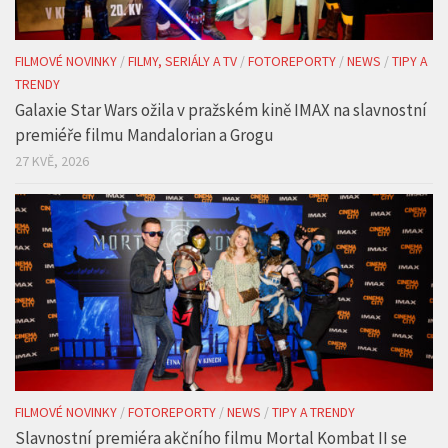
FILMOVÉ NOVINKY
/
FILMY, SERIÁLY A TV
/
FOTOREPORTY
/
NEWS
/
TIPY A
TRENDY
Galaxie Star Wars ožila v pražském kině IMAX na slavnostní
premiéře filmu Mandalorian a Grogu
27 KVĚ, 2026
FILMOVÉ NOVINKY
/
FOTOREPORTY
/
NEWS
/
TIPY A TRENDY
Slavnostní premiéra akčního filmu Mortal Kombat II se