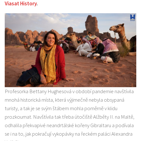
Viasat History
.
Profesorka Bettany Hughesová v období pandemie navštívila
mnohá historická místa, která výjimečně nebyla obsypaná
turisty, a tak je se svým štábem mohla poměrně v klidu
prozkoumat. Navštívila tak třeba útočiště Alžběty II. na Maltě,
odhalila překvapivé neandrtálské kořeny Gibraltaru a podívala
se i na to, jak pokračují vykopávky na řeckém paláci Alexandra