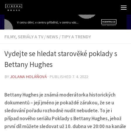
Skip to content
FILMY, SERIÁLY A TV
/
NEWS
/
TIPY A TRENDY
Vydejte se hledat starověké poklady s
Bettany Hughes
BY
JOLANA HOLÁŇOVÁ
· PUBLISHED
7. 4. 2022
Bettany Hughes je známá moderátorka historických
dokumentů – její jméno je pokaždé zárukou, že se u
sledování pořadu rozhodně nudit nebudete. To je i
případ nového seriálu Poklady s Bettany Hughes, jehož
první díl můžete sledovat už 10. dubna ve 20:00 na kanále