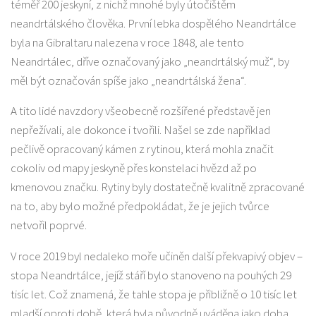
téměř 200 jeskyní, z nichž mnohé byly útočištěm
neandrtálského člověka. První lebka dospělého Neandrtálce
byla na Gibraltaru nalezena v roce 1848, ale tento
Neandrtálec, dříve označovaný jako „neandrtálský muž“, by
měl být označován spíše jako „neandrtálská žena“.
A tito lidé navzdory všeobecně rozšířené představě jen
nepřežívali, ale dokonce i tvořili. Našel se zde například
pečlivě opracovaný kámen z rytinou, která mohla značit
cokoliv od mapy jeskyně přes konstelaci hvězd až po
kmenovou značku. Rytiny byly dostatečně kvalitně zpracované
na to, aby bylo možné předpokládat, že je jejich tvůrce
netvořil poprvé.
V roce 2019 byl nedaleko moře učiněn další překvapivý objev –
stopa Neandrtálce, jejíž stáří bylo stanoveno na pouhých 29
tisíc let. Což znamená, že tahle stopa je přibližně o 10 tisíc let
mladší oproti době, která byla původně uváděna jako doba