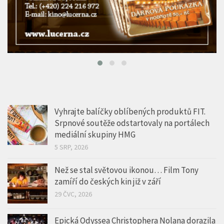
Vyhrajte balíčky oblíbených produktů FIT.
Srpnové soutěže odstartovaly na portálech
mediální skupiny HMG
5 SRP, 2026
Než se stal světovou ikonou… Film Tony
zamíří do českých kin již v září
29 ČVC, 2026
Epická Odyssea Christophera Nolana dorazila