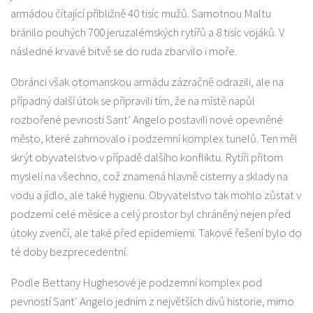
armádou čítající přibližně 40 tisíc mužů. Samotnou Maltu
bránilo pouhých 700 jeruzalémských rytířů a 8 tisíc vojáků. V
následné krvavé bitvě se do ruda zbarvilo i moře.
Obránci však otomanskou armádu zázračně odrazili, ale na
případný další útok se připravili tím, že na místě napůl
rozbořené pevnosti Sant’ Angelo postavili nové opevněné
město, které zahrnovalo i podzemní komplex tunelů. Ten měl
skrýt obyvatelstvo v případě dalšího konfliktu. Rytíři přitom
mysleli na všechno, což znamená hlavně cisterny a sklady na
vodu a jídlo, ale také hygienu. Obyvatelstvo tak mohlo zůstat v
podzemí celé měsíce a celý prostor byl chráněný nejen před
útoky zvenčí, ale také před epidemiemi. Takové řešení bylo do
té doby bezprecedentní.
Podle Bettany Hughesové je podzemní komplex pod
pevností Sant’ Angelo jedním z největších divů historie, mimo