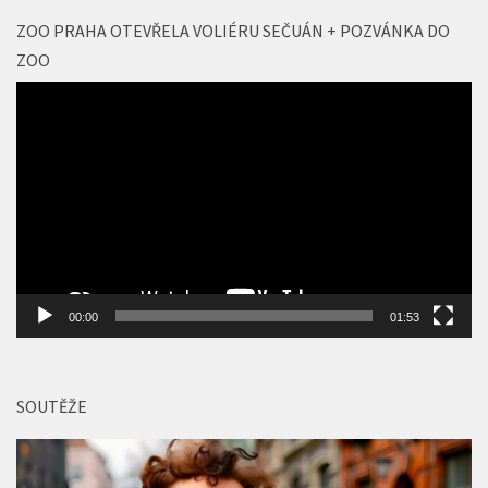
ZOO PRAHA OTEVŘELA VOLIÉRU SEČUÁN + POZVÁNKA DO
ZOO
Video
přehrávač
00:00
01:53
SOUTĚŽE