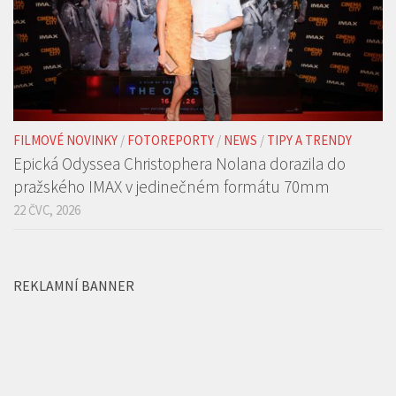
FILMOVÉ NOVINKY
/
FOTOREPORTY
/
NEWS
/
TIPY A TRENDY
Epická Odyssea Christophera Nolana dorazila do
pražského IMAX v jedinečném formátu 70mm
22 ČVC, 2026
REKLAMNÍ BANNER