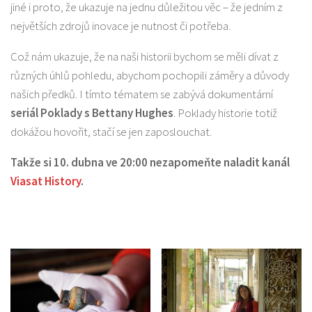
jiné i proto, že ukazuje na jednu důležitou věc – že jedním z
největších zdrojů inovace je nutnost či potřeba.
Což nám ukazuje, že na naši historii bychom se měli dívat z
různých úhlů pohledu, abychom pochopili záměry a důvody
našich předků. I tímto tématem se zabývá dokumentární
seriál Poklady s Bettany Hughes
. Poklady historie totiž
dokážou hovořit, stačí se jen zaposlouchat.
Takže si 10. dubna ve 20:00 nezapomeňte naladit kanál
Viasat History
.