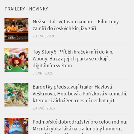
TRAILERY – NOVINKY
Než se stal světovou ikonou… Film Tony
zamíří do českých kin již v září
29 ČVC, 2026
Toy Story 5: Příběh hraček míří do kin.
Woody, Buzz a jejich parta se utkají s
digitálním světem
5 ČVN, 2026
Bardotky představují trailer. Havlová
Veškrnová, Holubová a Pořízková v komedii,
kterou si žádná žena nesmí nechat ujít
20 KVĚ, 2026
Podmořské dobrodružství pro celou rodinu:
Mrzutá rybka láká na trailer plný humoru,