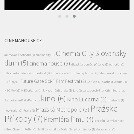
CINEMAHOUSE.CZ
Cinema City Slovanský
animovaná pohádka
(1)
cinema city
(1)
dům
(5)
cinemahouse
(3)
diváci
(1)
domácí příšerky
(1)
editorial
(1)
Elli a parta příšeráků
(1)
festival
(1)
filmová soutěž
(1)
filmový festival
(1)
film pro celou rodinu
Future Gate Sci-Fi Film Festival
(2)
(1)
filmy
(1)
Garfield
(1)
Garfield ve filmu
(1)
HBO MAX
(1)
HBO original
(1)
Jak zachránit draka
(1)
jaro
(1)
Já padouch 4
(1)
Kabir Bedi alias
kino
(6)
Kino Lucerna
(3)
Sandokan míří do Prahy
(1)
minisérie
(1)
Pražské
Pražská Metropole
(3)
nový seriál
(1)
Praha
(1)
Příkopy
(7)
Premiéra filmu
(4)
pro děti
(1)
Prázdniny
s Broučkem
(1)
Režim
(1)
Sci-fi
(1)
seriál
(1)
Seriál Smysl pro tumor
(1)
sledovanost
(1)