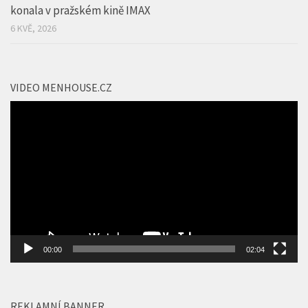
konala v pražském kině IMAX
6 KVĚ, 2026
VIDEO MENHOUSE.CZ
Video
přehrávač
00:00
02:04
REKLAMNÍ BANNER