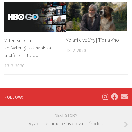
Volání divočiny | Tip na kino
Valentýnská a
antivalentýnská nabídka
18. 2. 2020
titulů na HBO GO
13. 2. 2020
FOLLOW:
NEXT STORY
Vývoj – nechme se inspirovat přírodou