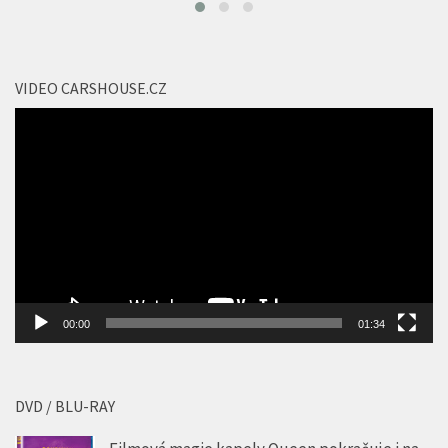
VIDEO CARSHOUSE.CZ
Video
přehrávač
00:00
01:34
DVD / BLU-RAY