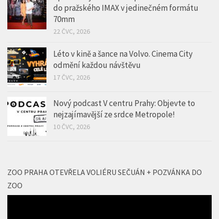
do pražského IMAX v jedinečném formátu
70mm
22 ČVC, 2026
Léto v kině a šance na Volvo. Cinema City
odmění každou návštěvu
17 ČVC, 2026
Nový podcast V centru Prahy: Objevte to
nejzajímavější ze srdce Metropole!
10 ČVC, 2026
ZOO PRAHA OTEVŘELA VOLIÉRU SEČUÁN + POZVÁNKA DO
ZOO
Video
přehrávač