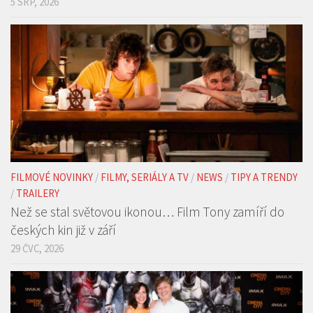
5 SRP, 2026
FILMOVÉ NOVINKY
/
FILMY, SERIÁLY A TV
/
NEWS
/
TIPY A TRENDY
/
TRAILERY
Než se stal světovou ikonou… Film Tony zamíří do
českých kin již v září
29 ČVC, 2026