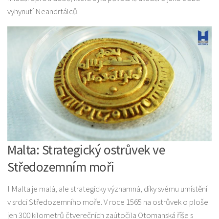
vyhynutí Neandrtálců.
Malta: Strategický ostrůvek ve
Středozemním moři
I Malta je malá, ale strategicky významná, díky svému umístění
v srdci Středozemního moře. V roce 1565 na ostrůvek o ploše
jen 300 kilometrů čtverečních zaútočila Otomanská říše s