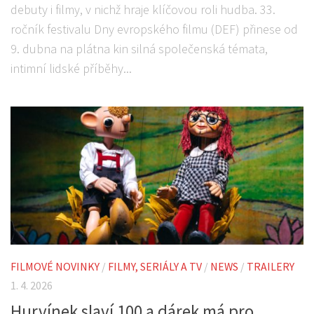
debuty i filmy, v nichž hraje klíčovou roli hudba. 33.
ročník festivalu Dny evropského filmu (DEF) přinese od
9. dubna na plátna kin silná společenská témata,
intimní lidské příběhy...
FILMOVÉ NOVINKY
/
FILMY, SERIÁLY A TV
/
NEWS
/
TRAILERY
1. 4. 2026
Hurvínek slaví 100 a dárek má pro