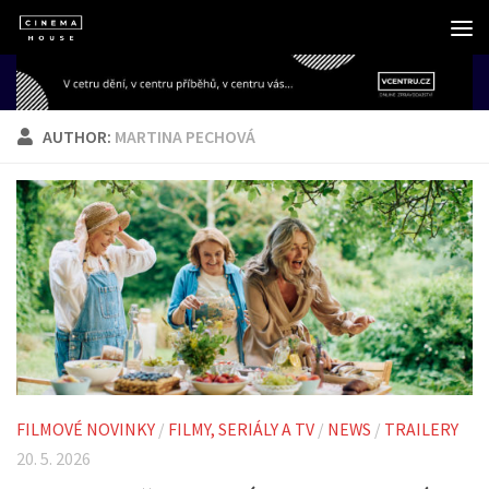
Skip to content
AUTHOR:
MARTINA PECHOVÁ
FILMOVÉ NOVINKY
/
FILMY, SERIÁLY A TV
/
NEWS
/
TRAILERY
20. 5. 2026