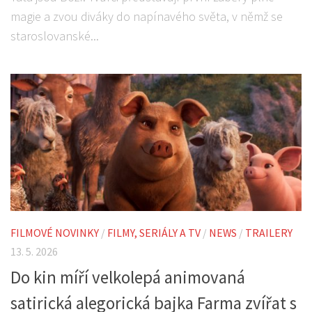
magie a zvou diváky do napínavého světa, v němž se
staroslovanské...
FILMOVÉ NOVINKY
/
FILMY, SERIÁLY A TV
/
NEWS
/
TRAILERY
13. 5. 2026
Do kin míří velkolepá animovaná
satirická alegorická bajka Farma zvířat s