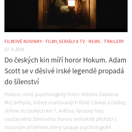
FILMOVÉ NOVINKY
/
FILMY, SERIÁLY A TV
/
NEWS
/
TRAILERY
27. 4. 2026
Do českých kin míří horor Hokum. Adam
Scott se v děsivé irské legendě propadá
do šílenství
Hokum, nový psychologický horor režiséra Damiana
McCarthyho, tvůrce oceňovaných filmů Caveat a Oddity,
vtrhne do českých kin 7. května. Výrazný hlas
současného žánrového hororu tentokrát přichází s
mrazivým příběhem, který spojuje psychologické