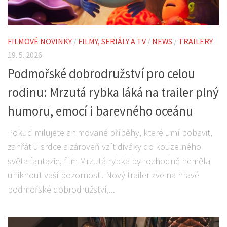
FILMOVÉ NOVINKY
/
FILMY, SERIÁLY A TV
/
NEWS
/
TRAILERY
19. 5. 2026
Podmořské dobrodružství pro celou
rodinu: Mrzutá rybka láká na trailer plný
humoru, emocí i barevného oceánu
Pokud milujete animované příběhy, které umí pobavit,
zahřát u srdce a zároveň vzít diváky do kouzelného
světa fantazie, film Mrzutá rybka by rozhodně neměla
uniknout vaší pozornosti. Nový trailer zve na hravé
podmořské dobrodružství,...