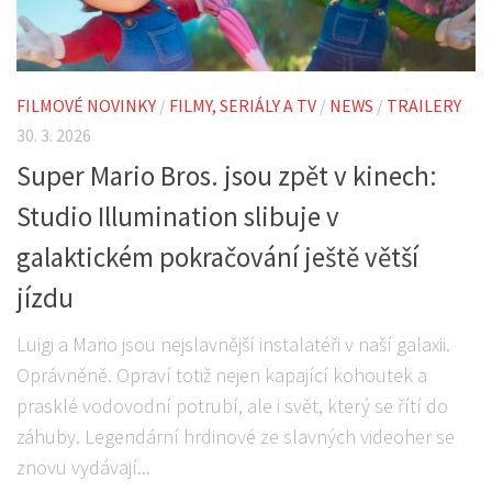
FILMOVÉ NOVINKY
/
FILMY, SERIÁLY A TV
/
NEWS
/
TRAILERY
30. 3. 2026
Super Mario Bros. jsou zpět v kinech:
Studio Illumination slibuje v
galaktickém pokračování ještě větší
jízdu
Luigi a Mario jsou nejslavnější instalatéři v naší galaxii.
Oprávněně. Opraví totiž nejen kapající kohoutek a
prasklé vodovodní potrubí, ale i svět, který se řítí do
záhuby. Legendární hrdinové ze slavných videoher se
znovu vydávají...