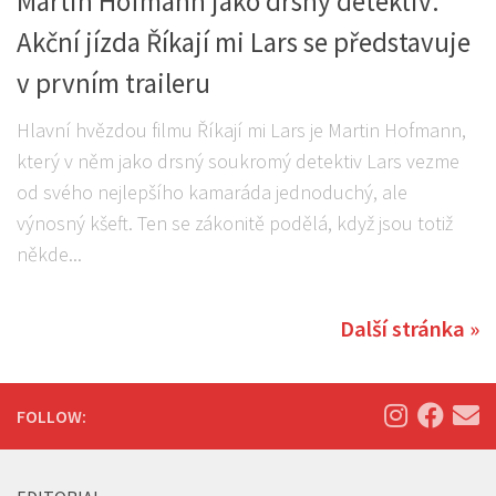
Martin Hofmann jako drsný detektiv:
Akční jízda Říkají mi Lars se představuje
v prvním traileru
Hlavní hvězdou filmu Říkají mi Lars je Martin Hofmann,
který v něm jako drsný soukromý detektiv Lars vezme
od svého nejlepšího kamaráda jednoduchý, ale
výnosný kšeft. Ten se zákonitě podělá, když jsou totiž
někde...
Další stránka »
FOLLOW: