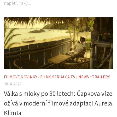
napětí, irský...
FILMOVÉ NOVINKY
/
FILMY, SERIÁLY A TV
/
NEWS
/
TRAILERY
20. 4. 2026
Válka s mloky po 90 letech: Čapkova vize
ožívá v moderní filmové adaptaci Aurela
Klimta