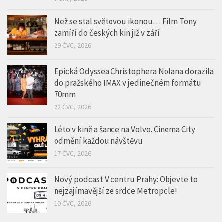
Vyhrajte balíčky oblíbených produktů FIT.
Srpnové soutěže odstartovaly na portálech
mediální skupiny HMG
5 SRP, 2026
Než se stal světovou ikonou… Film Tony
zamíří do českých kin již v září
29 ČVC, 2026
Epická Odyssea Christophera Nolana dorazila
do pražského IMAX v jedinečném formátu
70mm
22 ČVC, 2026
Léto v kině a šance na Volvo. Cinema City
odmění každou návštěvu
17 ČVC, 2026
Nový podcast V centru Prahy: Objevte to