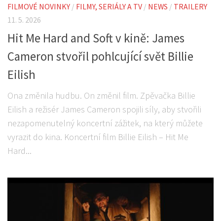
FILMOVÉ NOVINKY
/
FILMY, SERIÁLY A TV
/
NEWS
/
TRAILERY
11. 5. 2026
Hit Me Hard and Soft v kině: James
Cameron stvořil pohlcující svět Billie
Eilish
Ona změnila hudbu. On změnil film. Zpěvačka Billie
Eilish a režisér James Cameron spojili síly, aby stvořili
nezapomenutelný koncertní zážitek, na který můžete
vyrazit do kina. Koncertní film Billie Eilish – Hit Me
Hard...