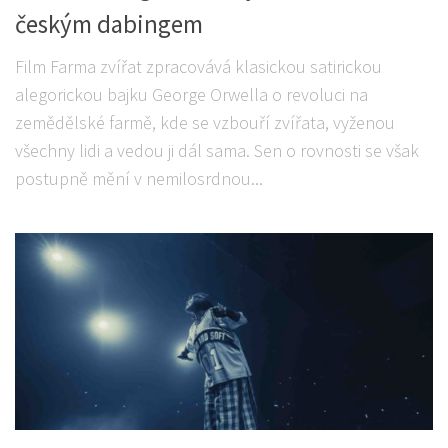
českým dabingem
Film Farma zvířat zpracovává klasickou satirickou
alegorickou bajku George Orwella o revoluci na
zemědělské farmě, kde se vzbouří zvířata, vyženou
všechny lidi a vedou ji dál sama. Sen o rovnosti se však
postupně mění v nemilosrdnou...