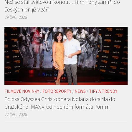
FILMOVÉ NOVINKY
/
FILMY, SERIÁLY A TV
/
NEWS
/
TIPY A TRENDY
/
TRAILERY
Než se stal světovou ikonou… Film Tony zamíří do
českých kin již v září
29 ČVC, 2026
FILMOVÉ NOVINKY
/
FOTOREPORTY
/
NEWS
/
TIPY A TRENDY
Epická Odyssea Christophera Nolana dorazila do
pražského IMAX v jedinečném formátu 70mm