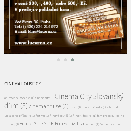
CINEMAHOUSE.CZ
Cinema City Slovanský
animovaná pohádka
(1)
cinema city
(1)
dům
(5)
cinemahouse
(3)