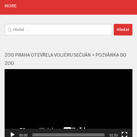
MORE
Vyhledávání
ZOO PRAHA OTEVŘELA VOLIÉRU SEČUÁN + POZVÁNKA DO
ZOO
Video
přehrávač