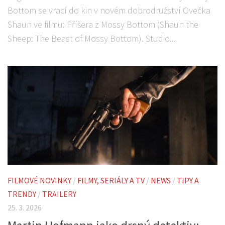
Bottom se vrací do kin v novém dobrodružství Ovečka
Shaun ve filmu: Příšera z Mossy Bottom (Shaun the
Sheep: The Beast of Mossy Bottom). Studio...
FILMOVÉ NOVINKY
/
FILMY, SERIÁLY A TV
/
NEWS
/
TIPY A
TRENDY
/
TRAILERY
25. 3. 2026