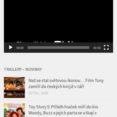
přehrávač
00:00
01:53
TRAILERY – NOVINKY
Než se stal světovou ikonou… Film Tony
zamíří do českých kin již v září
29 ČVC, 2026
Toy Story 5: Příběh hraček míří do kin.
Woody, Buzz a jejich parta se utkají s