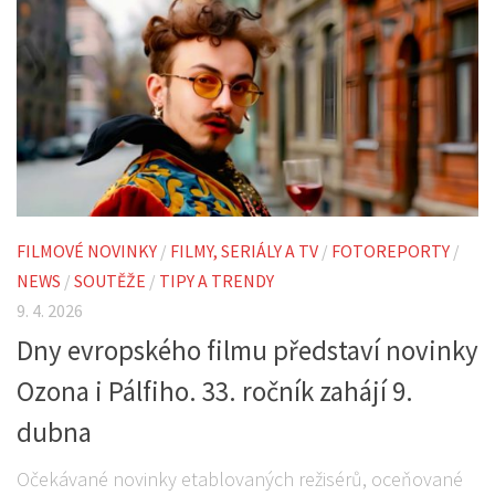
FILMOVÉ NOVINKY
/
FILMY, SERIÁLY A TV
/
FOTOREPORTY
/
NEWS
/
SOUTĚŽE
/
TIPY A TRENDY
9. 4. 2026
Dny evropského filmu představí novinky
Ozona i Pálfiho. 33. ročník zahájí 9.
dubna
Očekávané novinky etablovaných režisérů, oceňované