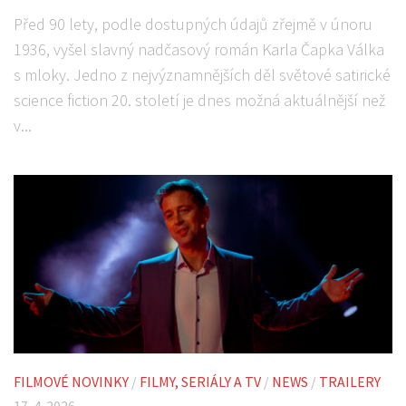
Před 90 lety, podle dostupných údajů zřejmě v únoru
1936, vyšel slavný nadčasový román Karla Čapka Válka
s mloky. Jedno z nejvýznamnějších děl světové satirické
science fiction 20. století je dnes možná aktuálnější než
v...
FILMOVÉ NOVINKY
/
FILMY, SERIÁLY A TV
/
NEWS
/
TRAILERY