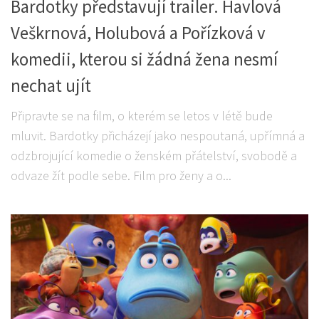
Bardotky představují trailer. Havlová
Veškrnová, Holubová a Pořízková v
komedii, kterou si žádná žena nesmí
nechat ujít
Připravte se na film, o kterém se letos v létě bude
mluvit. Bardotky přicházejí jako nespoutaná, upřímná a
odzbrojující komedie o ženském přátelství, svobodě a
odvaze žít podle sebe. Film pro ženy a o...