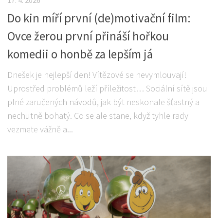
17. 4. 2026
Do kin míří první (de)motivační film:
Ovce žerou první přináší hořkou
komedii o honbě za lepším já
Dnešek je nejlepší den! Vítězové se nevymlouvají!
Uprostřed problémů leží příležitost… Sociální sítě jsou
plné zaručených návodů, jak být neskonale šťastný a
nechutně bohatý. Co se ale stane, když tyhle rady
vezmete vážně a...