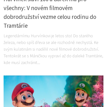
všechny: V novém filmovém
dobrodružství vezme celou rodinu do
Tramtárie
Legendárnímu Hurvínkovi je letos sto! Do starého
železa, nebo spíš dřeva se ale rozhodně nechystá. Ke
svým kulatinám si nadělil nové filmové dobrodružství.
Tentokrát se s Máničkou vypraví až do daleké Tramtárie,
kde musí zachránit...