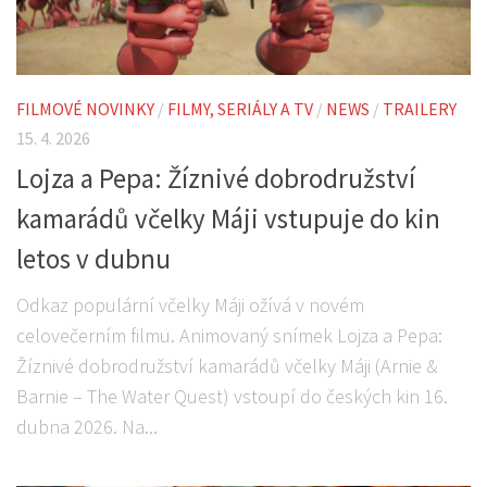
FILMOVÉ NOVINKY
/
FILMY, SERIÁLY A TV
/
NEWS
/
TRAILERY
15. 4. 2026
Lojza a Pepa: Žíznivé dobrodružství
kamarádů včelky Máji vstupuje do kin
letos v dubnu
Odkaz populární včelky Máji ožívá v novém
celovečerním filmu. Animovaný snímek Lojza a Pepa:
Žíznivé dobrodružství kamarádů včelky Máji (Arnie &
Barnie – The Water Quest) vstoupí do českých kin 16.
dubna 2026. Na...