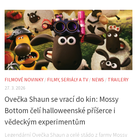
FILMOVÉ NOVINKY
/
FILMY, SERIÁLY A TV
/
NEWS
/
TRAILERY
27. 3. 2026
Ovečka Shaun se vrací do kin: Mossy
Bottom čelí halloweenské příšerce i
vědeckým experimentům
Legendární Ovečka Shaun a celé stádo z farmy Mossy