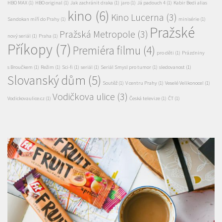
diváci
(1)
domácí příšerky
(1)
editorial
(1)
Elli a parta příšeráků
(1)
festival
(1)
filmová soutěž
(1)
filmový festival
(1)
film pro celou rodinu
Future Gate Sci-Fi Film Festival
(2)
(1)
filmy
(1)
Garfield
(1)
Garfield ve filmu
(1)
HBO MAX
(1)
HBO original
(1)
Jak zachránit draka
(1)
jaro
(1)
Já padouch 4
(1)
Kabir Bedi alias
kino
(6)
Kino Lucerna
(3)
Sandokan míří do Prahy
(1)
minisérie
(1)
Pražské
Pražská Metropole
(3)
nový seriál
(1)
Praha
(1)
Příkopy
(7)
Premiéra filmu
(4)
pro děti
(1)
Prázdniny
s Broučkem
(1)
Režim
(1)
Sci-fi
(1)
seriál
(1)
Seriál Smysl pro tumor
(1)
sledovanost
(1)
Slovanský dům
(5)
Soutěž
(1)
V centru Prahy
(1)
Veselé Velikonoce!
(1)
Vodičkova ulice
(3)
Vodickovaulice.cz
(1)
Česká televize
(1)
ČT
(1)