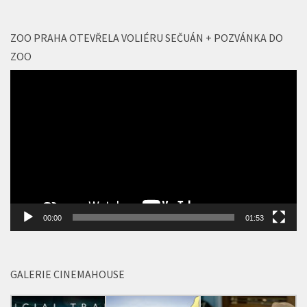
nejzajímavější ze srdce Metropole!
10 ČVC, 2026
ZOO PRAHA OTEVŘELA VOLIÉRU SEČUÁN + POZVÁNKA DO
ZOO
Video
přehrávač
00:00
01:53