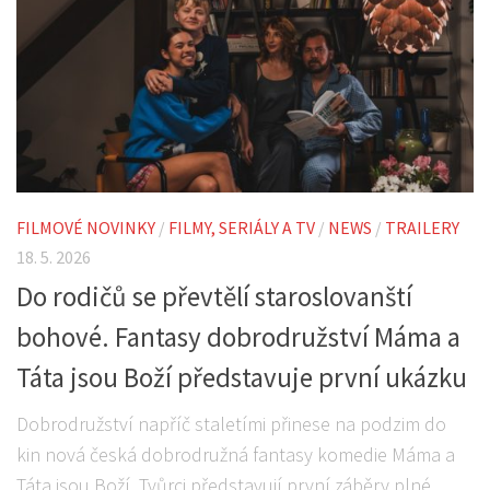
FILMOVÉ NOVINKY
/
FILMY, SERIÁLY A TV
/
NEWS
/
TRAILERY
18. 5. 2026
Do rodičů se převtělí staroslovanští
bohové. Fantasy dobrodružství Máma a
Táta jsou Boží představuje první ukázku
Dobrodružství napříč staletími přinese na podzim do
kin nová česká dobrodružná fantasy komedie Máma a
Táta jsou Boží. Tvůrci představují první záběry plné