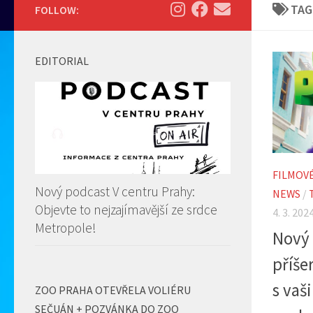
TAG
FOLLOW:
EDITORIAL
FILMOV
Nový podcast V centru Prahy:
NEWS
/
Objevte to nejzajímavější ze srdce
4. 3. 202
Metropole!
Nový 
příše
s vaš
ZOO PRAHA OTEVŘELA VOLIÉRU
SEČUÁN + POZVÁNKA DO ZOO