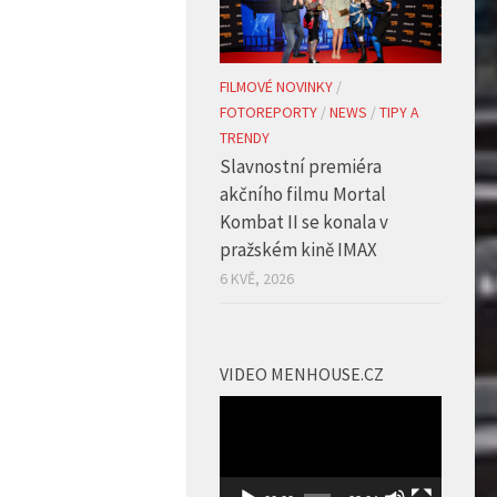
FILMOVÉ NOVINKY
/
FOTOREPORTY
/
NEWS
/
TIPY A
TRENDY
Slavnostní premiéra
akčního filmu Mortal
Kombat II se konala v
pražském kině IMAX
6 KVĚ, 2026
VIDEO MENHOUSE.CZ
Video
přehrávač
00:00
02:04