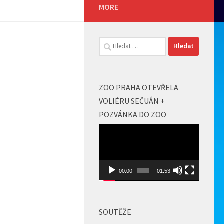
MORE
Vyhledávání
ZOO PRAHA OTEVŘELA
VOLIÉRU SEČUÁN +
POZVÁNKA DO ZOO
Video
přehrávač
00:00
01:53
SOUTĚŽE