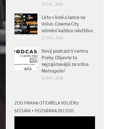
Léto v kině a šance na
Volvo. Cinema City
odmění každou návštěvu
17 ČVC, 2026
Nový podcast V centru
Prahy: Objevte to
nejzajímavější ze srdce
Metropole!
10 ČVC, 2026
ZOO PRAHA OTEVŘELA VOLIÉRU
SEČUÁN + POZVÁNKA DO ZOO
Video
přehrávač