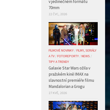
22 ČVC, 2026
FILMOVÉ NOVINKY
/
FILMY, SERIÁLY
A TV
/
FOTOREPORTY
/
NEWS
/
TIPY A TRENDY
Galaxie Star Wars ožila v
pražském kině IMAX na
slavnostní premiéře filmu
Mandalorian a Grogu
27 KVĚ, 2026