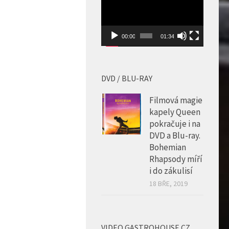
00:00
01:34
DVD / BLU-RAY
Filmová magie
kapely Queen
pokračuje i na
DVD a Blu-ray.
Bohemian
Rhapsody míří
i do zákulisí
18 BŘE, 2019
VIDEO GASTROHOUSE.CZ
Video
přehrávač