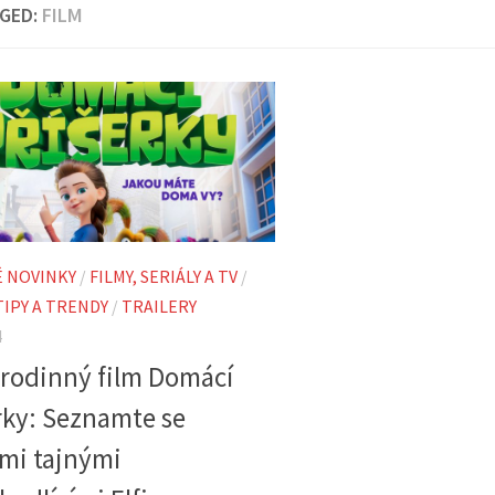
GED:
FILM
É NOVINKY
/
FILMY, SERIÁLY A TV
/
TIPY A TRENDY
/
TRAILERY
4
rodinný film Domácí
rky: Seznamte se
imi tajnými