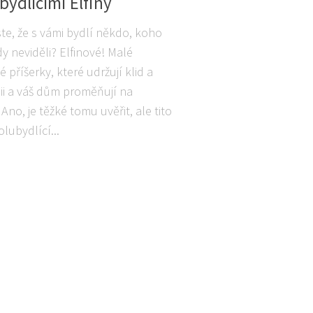
bydlícími Elfiny
ste, že s vámi bydlí někdo, koho
dy neviděli? Elfinové! Malé
 příšerky, které udržují klid a
i a váš dům proměňují na
no, je těžké tomu uvěřit, ale tito
olubydlící...