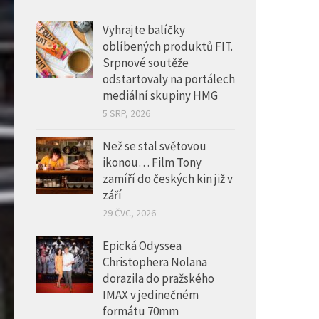
oblíbených produktů FIT.
Srpnové soutěže
odstartovaly na portálech
mediální skupiny HMG
5 SRP, 2026
Než se stal světovou
ikonou… Film Tony
zamíří do českých kin již v
září
29 ČVC, 2026
Epická Odyssea
Christophera Nolana
dorazila do pražského
IMAX v jedinečném
formátu 70mm
22 ČVC, 2026