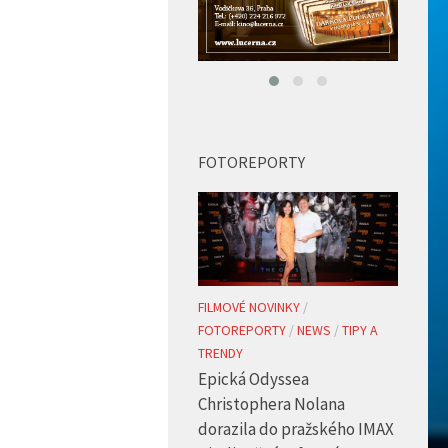
FOTOREPORTY
FILMOVÉ NOVINKY
/
FOTOREPORTY
/
NEWS
/
TIPY A
TRENDY
Epická Odyssea
Christophera Nolana
dorazila do pražského IMAX
v jedinečném formátu
70mm