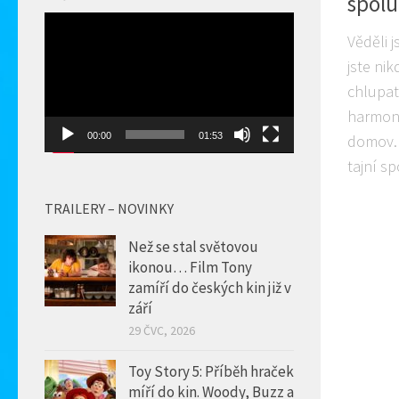
spolu
Video
Věděli j
přehrávač
jste nik
chlupaté
harmoni
00:00
01:53
domov. A
tajní sp
TRAILERY – NOVINKY
Než se stal světovou
ikonou… Film Tony
zamíří do českých kin již v
září
29 ČVC, 2026
Toy Story 5: Příběh hraček
míří do kin. Woody, Buzz a