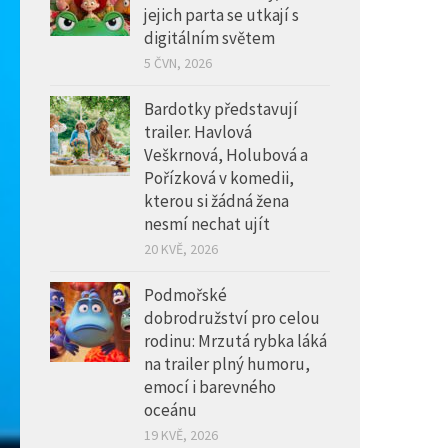
jejich parta se utkají s
digitálním světem
5 ČVN, 2026
Bardotky představují
trailer. Havlová
Veškrnová, Holubová a
Pořízková v komedii,
kterou si žádná žena
nesmí nechat ujít
20 KVĚ, 2026
Podmořské
dobrodružství pro celou
rodinu: Mrzutá rybka láká
na trailer plný humoru,
emocí i barevného
oceánu
19 KVĚ, 2026