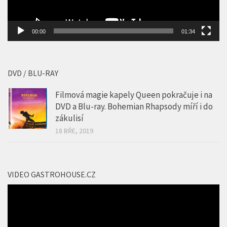
DVD / BLU-RAY
Filmová magie kapely Queen pokračuje i na
DVD a Blu-ray. Bohemian Rhapsody míří i do
zákulisí
18 BŘE, 2019
VIDEO GASTROHOUSE.CZ
Video
přehrávač