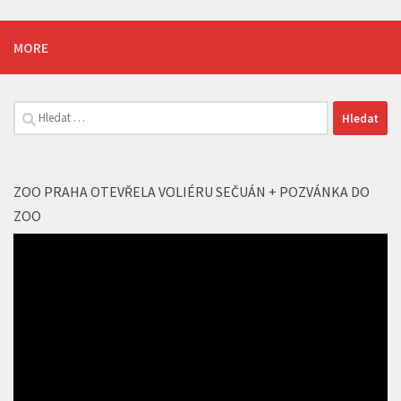
Vyhledávání
ZOO PRAHA OTEVŘELA VOLIÉRU SEČUÁN + POZVÁNKA DO
ZOO
Video
přehrávač
00:00
01:53