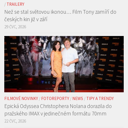
29 ČVC, 2026
FILMOVÉ NOVINKY
/
FOTOREPORTY
/
NEWS
/
TIPY A TRENDY
Epická Odyssea Christophera Nolana dorazila do
pražského IMAX v jedinečném formátu 70mm
22 ČVC, 2026
REKLAMNÍ BANNER