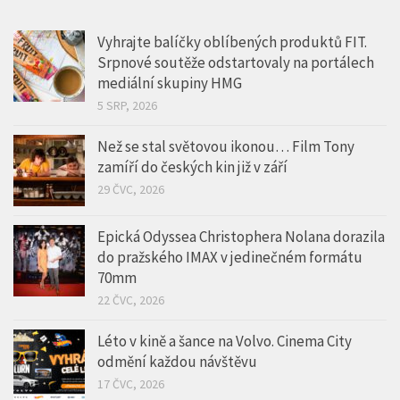
Srpnové soutěže odstartovaly na portálech
mediální skupiny HMG
5 SRP, 2026
Než se stal světovou ikonou… Film Tony
zamíří do českých kin již v září
29 ČVC, 2026
Epická Odyssea Christophera Nolana dorazila
do pražského IMAX v jedinečném formátu
70mm
22 ČVC, 2026
Léto v kině a šance na Volvo. Cinema City
odmění každou návštěvu
17 ČVC, 2026
Nový podcast V centru Prahy: Objevte to
nejzajímavější ze srdce Metropole!