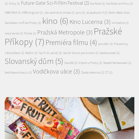
Kino Lucerna
(3)
Sandokan míří do Prahy
(1)
minisérie
(1)
Pražské
Pražská Metropole
(3)
nový seriál
(1)
Praha
(1)
Příkopy
(7)
Premiéra filmu
(4)
pro děti
(1)
Prázdniny
s Broučkem
(1)
Režim
(1)
Sci-fi
(1)
seriál
(1)
Seriál Smysl pro tumor
(1)
sledovanost
(1)
Slovanský dům
(5)
Soutěž
(1)
V centru Prahy
(1)
Veselé Velikonoce!
(1)
Vodičkova ulice
(3)
Vodickovaulice.cz
(1)
Česká televize
(1)
ČT
(1)