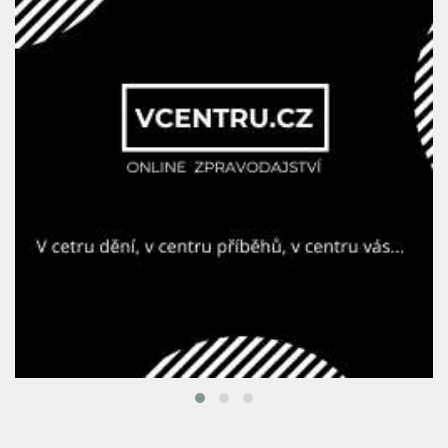
Vyhrajte balíčky oblíbených produktů FIT.