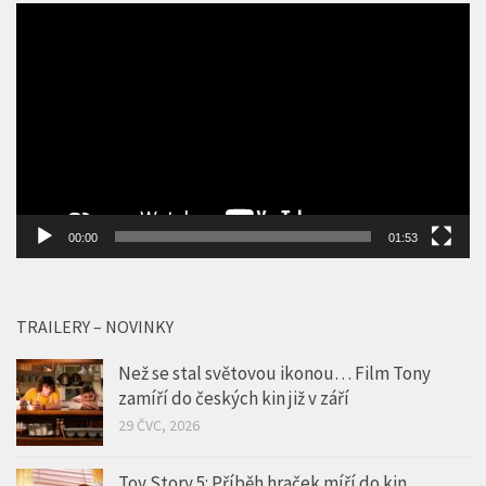
Video
přehrávač
00:00
01:53
TRAILERY – NOVINKY
Než se stal světovou ikonou… Film Tony
zamíří do českých kin již v září
29 ČVC, 2026
Toy Story 5: Příběh hraček míří do kin.