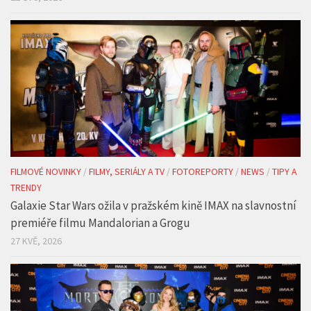
FILMOVÉ NOVINKY
/
FILMY, SERIÁLY A TV
/
FOTOREPORTY
/
NEWS
/
TIPY A
TRENDY
Galaxie Star Wars ožila v pražském kině IMAX na slavnostní
premiéře filmu Mandalorian a Grogu
27 KVĚ, 2026