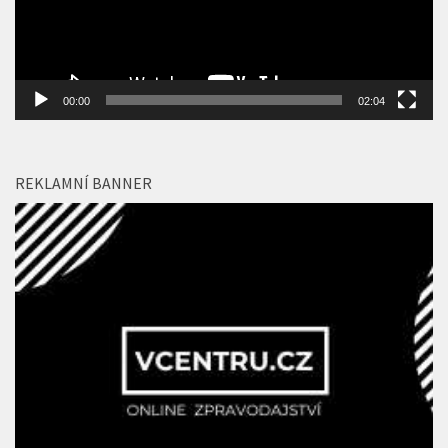
00:00
02:04
REKLAMNÍ BANNER