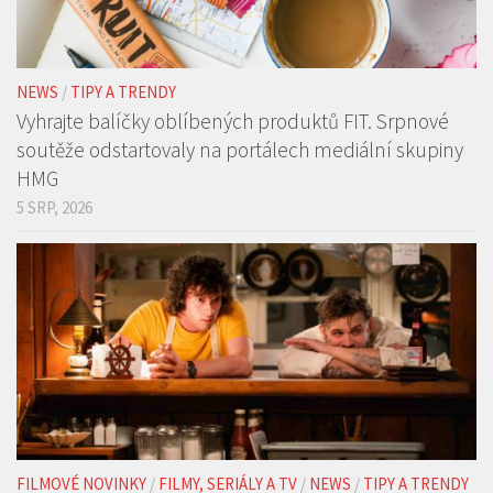
NEWS
/
TIPY A TRENDY
Vyhrajte balíčky oblíbených produktů FIT. Srpnové
soutěže odstartovaly na portálech mediální skupiny
HMG
5 SRP, 2026
FILMOVÉ NOVINKY
/
FILMY, SERIÁLY A TV
/
NEWS
/
TIPY A TRENDY
/
TRAILERY
Než se stal světovou ikonou… Film Tony zamíří do
českých kin již v září