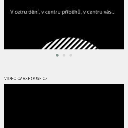
VIDEO CARSHOUSE.CZ
Video
přehrávač
00:00
01:34