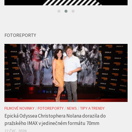
FOTOREPORTY
FILMOVÉ NOVINKY
/
FOTOREPORTY
/
NEWS
/
TIPY A TRENDY
Epická Odyssea Christophera Nolana dorazila do
pražského IMAX v jedinečném formátu 70mm
22 ČVC, 2026