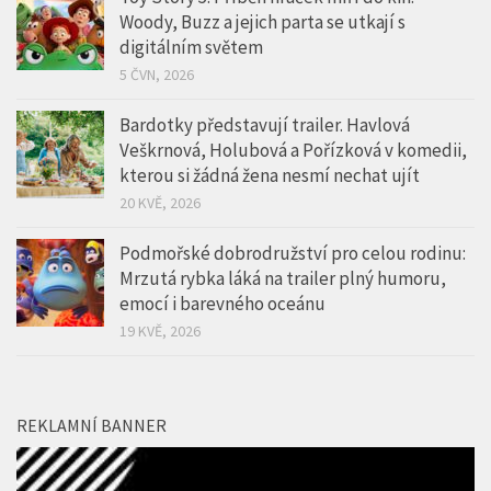
Woody, Buzz a jejich parta se utkají s
digitálním světem
5 ČVN, 2026
Bardotky představují trailer. Havlová
Veškrnová, Holubová a Pořízková v komedii,
kterou si žádná žena nesmí nechat ujít
20 KVĚ, 2026
Podmořské dobrodružství pro celou rodinu:
Mrzutá rybka láká na trailer plný humoru,
emocí i barevného oceánu
19 KVĚ, 2026
REKLAMNÍ BANNER