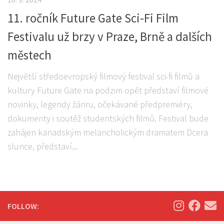
11. ročník Future Gate Sci-Fi Film
Festivalu už brzy v Praze, Brně a dalších
městech
Největší středoevropský filmový festival sci-fi filmů a
kultury Future Gate na podzim opět představí filmové
novinky, legendy žánru, očekávané předpremiéry,
dokumenty i soutěž studentských filmů. Festival bude
zahájen kanadským melancholickým dramatem Dcera
slunce, představí...
FOLLOW: