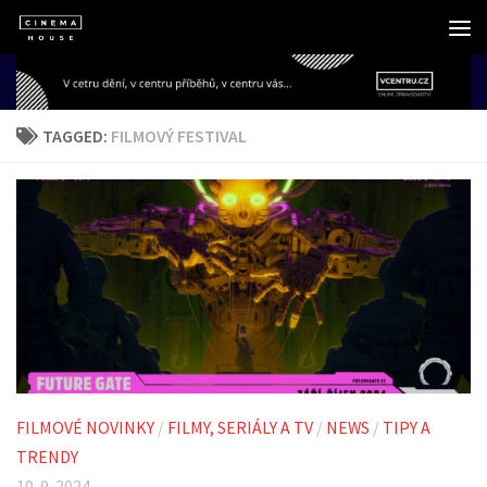
Skip to content
TAGGED:
FILMOVÝ FESTIVAL
FILMOVÉ NOVINKY
/
FILMY, SERIÁLY A TV
/
NEWS
/
TIPY A
TRENDY
10. 9. 2024