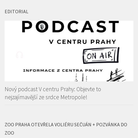
EDITORIAL
Nový podcast V centru Prahy: Objevte to
nejzajímavější ze srdce Metropole!
ZOO PRAHA OTEVŘELA VOLIÉRU SEČUÁN + POZVÁNKA DO
ZOO