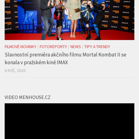
FILMOVÉ NOVINKY
/
FOTOREPORTY
/
NEWS
/
TIPY A TRENDY
Slavnostní premiéra akčního filmu Mortal Kombat II se
konala v pražském kině IMAX
6 KVĚ, 2026
VIDEO MENHOUSE.CZ
Video
přehrávač