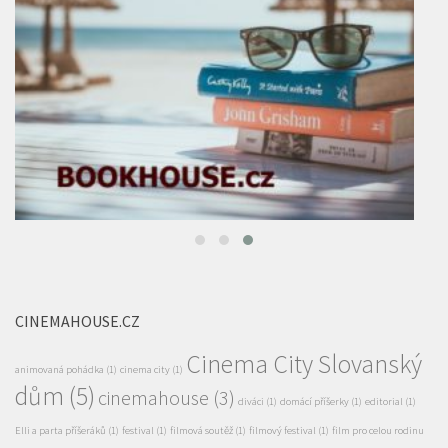
CINEMAHOUSE.CZ
Cinema City Slovanský
animovaná pohádka
(1)
cinema city
(1)
dům
(5)
cinemahouse
(3)
diváci
(1)
domácí příšerky
(1)
editorial
(1)
Elli a parta příšeráků
(1)
festival
(1)
filmová soutěž
(1)
filmový festival
(1)
film pro celou rodinu
Future Gate Sci-Fi Film Festival
(2)
(1)
filmy
(1)
Garfield
(1)
Garfield ve filmu
(1)
HBO MAX
(1)
HBO original
(1)
Jak zachránit draka
(1)
jaro
(1)
Já padouch 4
(1)
Kabir Bedi alias
kino
(6)