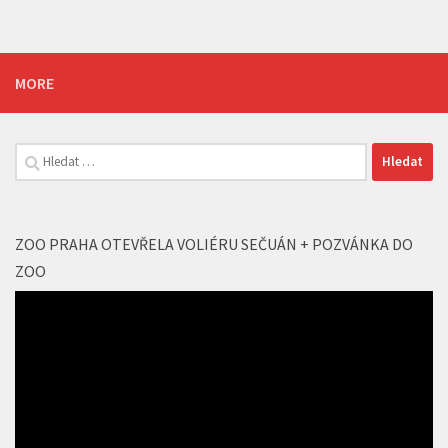
Vyhledávání
ZOO PRAHA OTEVŘELA VOLIÉRU SEČUÁN + POZVÁNKA DO
ZOO
Video
přehrávač
00:00
01:53