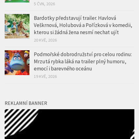
5 ČVN, 2026
Bardotky představují trailer. Havlová
Veškrnová, Holubová a Pořízková v komedii,
kterou si žádná žena nesmí nechat ujít
20 KVĚ, 2026
Podmořské dobrodružství pro celou rodinu:
Mrzutá rybka láká na trailer plný humoru,
emocí i barevného oceánu
19 KVĚ, 2026
REKLAMNÍ BANNER