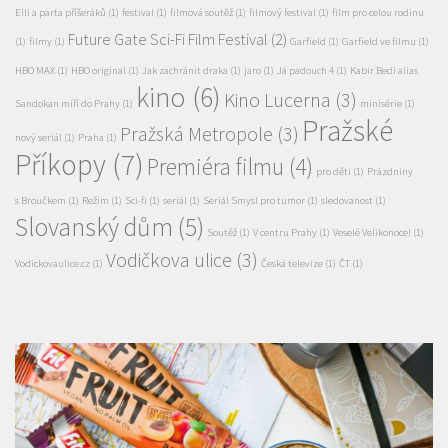
kino
(6)
Kino Lucerna
(3)
Sandokan míří do Prahy
(1)
minisérie
(1)
Pražské
Pražská Metropole
(3)
nový seriál
(1)
Praha
(1)
Příkopy
(7)
Premiéra filmu
(4)
pro děti
(1)
Prázdniny
s Broučkem
(1)
Režim
(1)
Sci-fi
(1)
seriál
(1)
Seriál Smysl pro tumor
(1)
sledovanost
(1)
Slovanský dům
(5)
Soutěž
(1)
V centru Prahy
(1)
Veselé Velikonoce!
(1)
Vodičkova ulice
(3)
Vodickovaulice.cz
(1)
Česká televize
(1)
ČT
(1)