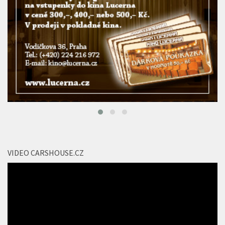
VIDEO CARSHOUSE.CZ
Video
přehrávač
00:00
01:34