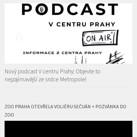
Nový podcast V centru Prahy: Objevte to
nejzajímavější ze srdce Metropole!
ZOO PRAHA OTEVŘELA VOLIÉRU SEČUÁN + POZVÁNKA DO
ZOO
Video
přehrávač