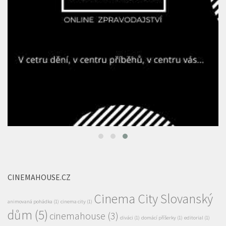
CINEMAHOUSE.CZ
Cinema City Slovanský
animovaná pohádka
(1)
cinema city
(1)
dům
(5)
cinemahouse
(3)
diváci
(1)
domácí příšerky
(1)
editorial
(1)
Elli a parta příšeráků
(1)
festival
(1)
filmová soutěž
(1)
filmový festival
(1)
film pro celou rodinu
Future Gate Sci-Fi Film Festival
(2)
(1)
filmy
(1)
Garfield
(1)
Garfield ve filmu
(1)
HBO MAX
(1)
HBO original
(1)
Jak zachránit draka
(1)
jaro
(1)
Já padouch 4
(1)
Kabir Bedi alias