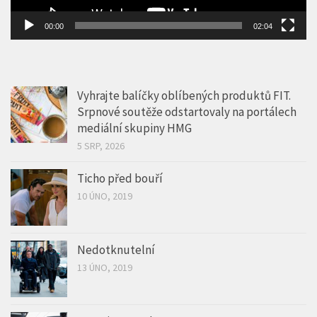
mediální skupiny HMG
5 SRP, 2026
Ticho před bouří
10 ÚNO, 2019
Nedotknutelní
13 ÚNO, 2019
Captain Marvel
22 ÚNO, 2019
ZOO PRAHA OTEVŘELA VOLIÉRU SEČUÁN + POZVÁNKA DO