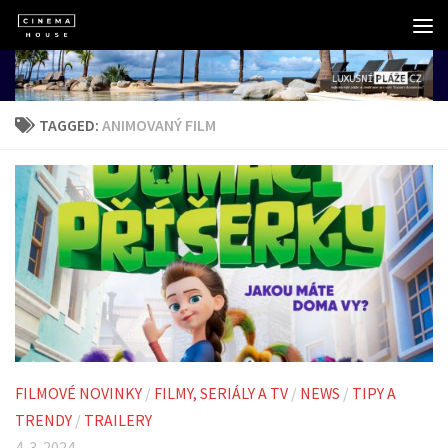
Skip to content
TAGGED:
ANIMOVANÝ FILM
FILMOVÉ NOVINKY
/
FILMY, SERIÁLY A TV
/
NEWS
/
TIPY A
TRENDY
/
TRAILERY
4. 3. 2024