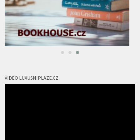
VIDEO LUXUSNIPLAZE.CZ
Video
přehrávač
00:00
02:04
Vyhrajte balíčky oblíbených produktů FIT.
Srpnové soutěže odstartovaly na portálech