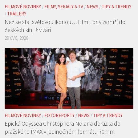
českých kin již v září
29 ČVC, 2026
FILMOVÉ NOVINKY
/
FOTOREPORTY
/
NEWS
/
TIPY A TRENDY
Epická Odyssea Christophera Nolana dorazila do
pražského IMAX v jedinečném formátu 70mm
22 ČVC, 2026