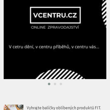
Vyhrajte balíčky oblíbených produktů FIT.
Srpnové soutěže odstartovaly na portálech
mediální skupiny HMG
5 SRP, 2026