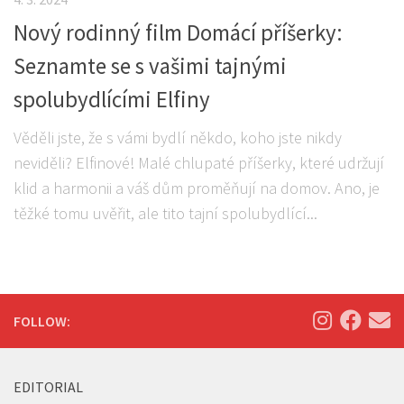
Nový rodinný film Domácí příšerky:
Seznamte se s vašimi tajnými
spolubydlícími Elfiny
Věděli jste, že s vámi bydlí někdo, koho jste nikdy
neviděli? Elfinové! Malé chlupaté příšerky, které udržují
klid a harmonii a váš dům proměňují na domov. Ano, je
těžké tomu uvěřit, ale tito tajní spolubydlící...
FOLLOW:
EDITORIAL