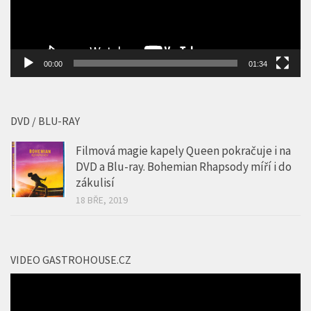
DVD / BLU-RAY
Filmová magie kapely Queen pokračuje i na
DVD a Blu-ray. Bohemian Rhapsody míří i do
zákulisí
18 BŘE, 2019
VIDEO GASTROHOUSE.CZ
Video
přehrávač
00:00
01:20