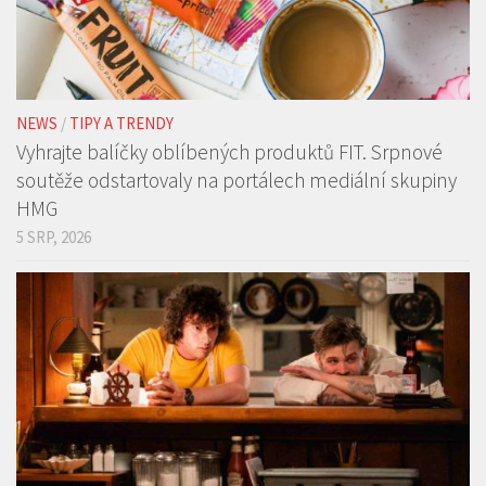
NEWS
/
TIPY A TRENDY
Vyhrajte balíčky oblíbených produktů FIT. Srpnové
soutěže odstartovaly na portálech mediální skupiny
HMG
5 SRP, 2026
FILMOVÉ NOVINKY
/
FILMY, SERIÁLY A TV
/
NEWS
/
TIPY A TRENDY
/
TRAILERY
Než se stal světovou ikonou… Film Tony zamíří do