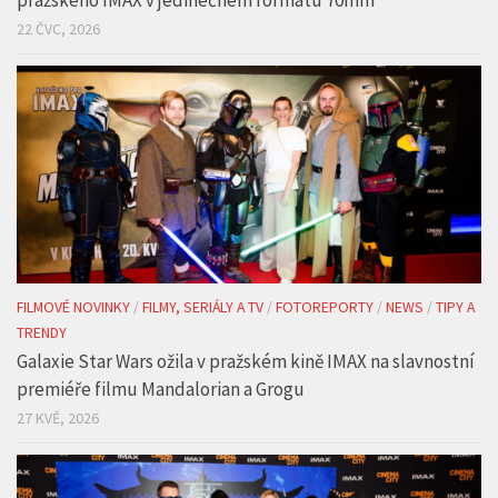
FILMOVÉ NOVINKY
/
FILMY, SERIÁLY A TV
/
FOTOREPORTY
/
NEWS
/
TIPY A
TRENDY
Galaxie Star Wars ožila v pražském kině IMAX na slavnostní
premiéře filmu Mandalorian a Grogu
27 KVĚ, 2026