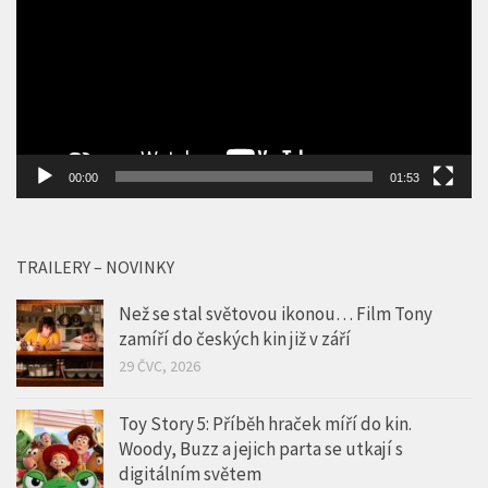
00:00
01:53
TRAILERY – NOVINKY
Než se stal světovou ikonou… Film Tony
zamíří do českých kin již v září
29 ČVC, 2026
Toy Story 5: Příběh hraček míří do kin.
Woody, Buzz a jejich parta se utkají s
digitálním světem