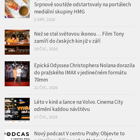
Než se stal světovou ikonou… Film Tony
zamíří do českých kin již v září
29 ČVC, 2026
Epická Odyssea Christophera Nolana dorazila
do pražského IMAX v jedinečném formátu
70mm
22 ČVC, 2026
Léto v kině a šance na Volvo. Cinema City
odmění každou návštěvu
17 ČVC, 2026
Nový podcast V centru Prahy: Objevte to
nejzajímavější ze srdce Metropole!
10 ČVC, 2026