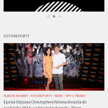
FOTOREPORTY
FILMOVÉ NOVINKY
/
FOTOREPORTY
/
NEWS
/
TIPY A TRENDY
Epická Odyssea Christophera Nolana dorazila do
pražského IMAX v jedinečném formátu 70mm
22 ČVC, 2026