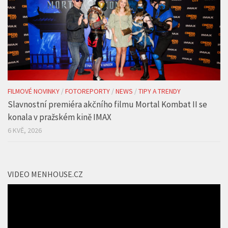
FILMOVÉ NOVINKY
/
FOTOREPORTY
/
NEWS
/
TIPY A TRENDY
Slavnostní premiéra akčního filmu Mortal Kombat II se
konala v pražském kině IMAX
6 KVĚ, 2026
VIDEO MENHOUSE.CZ
Video
přehrávač