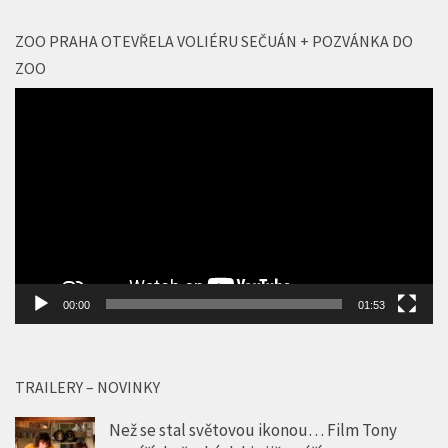
ZOO PRAHA OTEVŘELA VOLIÉRU SEČUÁN + POZVÁNKA DO
ZOO
Video
přehrávač
00:00
01:53
TRAILERY – NOVINKY
Než se stal světovou ikonou… Film Tony