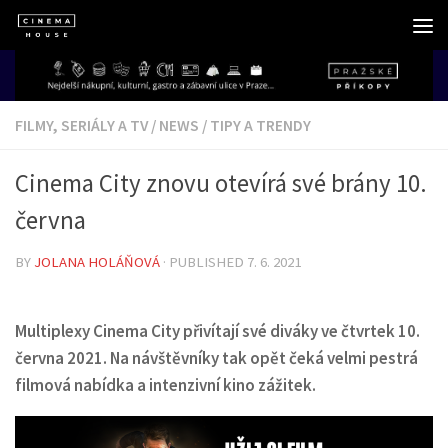
Skip to content
FILMY, SERIÁLY A TV
/
NEWS
/
TIPY A TRENDY
Cinema City znovu otevírá své brány 10.
června
BY
JOLANA HOLÁŇOVÁ
· PUBLISHED
7. 6. 2021
Multiplexy Cinema City přivítají své diváky ve čtvrtek 10.
června 2021. Na návštěvníky tak opět čeká velmi pestrá
filmová nabídka a intenzivní kino zážitek.