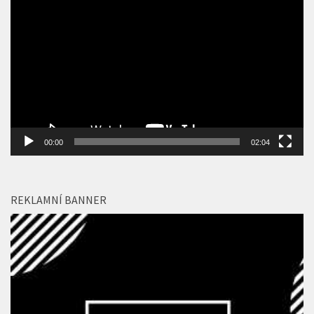
přehrávač
00:00
02:04
REKLAMNÍ BANNER