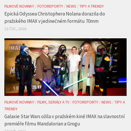
FILMOVÉ NOVINKY
/
FOTOREPORTY
/
NEWS
/
TIPY A TRENDY
Epická Odyssea Christophera Nolana dorazila do
pražského IMAX v jedinečném formátu 70mm
22 ČVC, 2026
FILMOVÉ NOVINKY
/
FILMY, SERIÁLY A TV
/
FOTOREPORTY
/
NEWS
/
TIPY A
TRENDY
Galaxie Star Wars ožila v pražském kině IMAX na slavnostní
premiéře filmu Mandalorian a Grogu