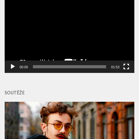
Video
přehrávač
00:00
01:53
SOUTĚŽE