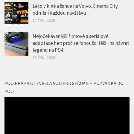
Léto v kině a šance na Volvo. Cinema City
odmění každou návštěvu
17 ČVC, 2026
Nejočekávanější filmové a seriálové
adaptace her: proč se fanoušci těší i na návrat
legend na PS4
13 ČVN, 2026
ZOO PRAHA OTEVŘELA VOLIÉRU SEČUÁN + POZVÁNKA DO
ZOO
Video
přehrávač