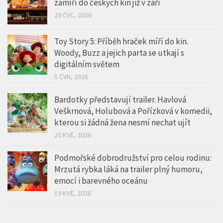
zamíří do českých kin již v září
29 ČVC, 2026
Toy Story 5: Příběh hraček míří do kin.
Woody, Buzz a jejich parta se utkají s
digitálním světem
5 ČVN, 2026
Bardotky představují trailer. Havlová
Veškrnová, Holubová a Pořízková v komedii,
kterou si žádná žena nesmí nechat ujít
20 KVĚ, 2026
Podmořské dobrodružství pro celou rodinu:
Mrzutá rybka láká na trailer plný humoru,
emocí i barevného oceánu
19 KVĚ, 2026