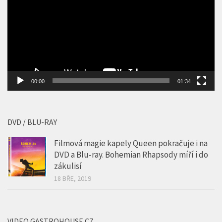
00:00
01:34
DVD / BLU-RAY
Filmová magie kapely Queen pokračuje i na
DVD a Blu-ray. Bohemian Rhapsody míří i do
zákulisí
18 BŘE, 2019
VIDEO GASTROHOUSE.CZ