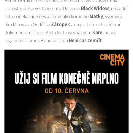
Během letních měsíců nás poté čeká hollywoodský trhák
z prostředí Marvel Cinematic Universe
Black Widow
, následují
velmi očekávané české filmy jako komedie
Matky
, výpravný
film Miroslava Ondříčka
Zátopek
a na podzim celovečerní
dokumentární film o Karlu Gottovi s názvem
Karel
nebo
legendární James Bond ve filmu
Není čas zemřít
.