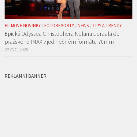
FILMOVÉ NOVINKY
/
FOTOREPORTY
/
NEWS
/
TIPY A TRENDY
Epická Odyssea Christophera Nolana dorazila do
pražského IMAX v jedinečném formátu 70mm
22 ČVC, 2026
REKLAMNÍ BANNER