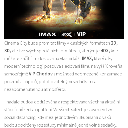
Cinema City bude promítat filmy v klasických formátech
2D,
3D,
ale i ve svých speciálních formátech, kterým je
4DX,
kde
můžete zažít film doslova na vlastní kůži.
IMAX,
který díky
moderní technologii posouvá sledování filmu na vyšší úroveňa
samozřejmě
VIP Chodov
s možností neomezené konzumace
pokrmů a nápojů, polohovatelnými sedačkami a
nezapomenutelnou atmosférou.
I nadále budou dodržována a respektována všechna aktuální
vládní nařízení a opatření. Ve všech sálech je zaveden tzv.
social distancing, kdy mezi jednotlivými skupinami diváků
budou dodrženy rozestupy minimálně jedné volné sedačky.