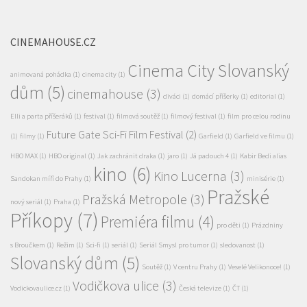
CINEMAHOUSE.CZ
Cinema City Slovanský
animovaná pohádka
(1)
cinema city
(1)
dům
(5)
cinemahouse
(3)
diváci
(1)
domácí příšerky
(1)
editorial
(1)
Elli a parta příšeráků
(1)
festival
(1)
filmová soutěž
(1)
filmový festival
(1)
film pro celou rodinu
Future Gate Sci-Fi Film Festival
(2)
(1)
filmy
(1)
Garfield
(1)
Garfield ve filmu
(1)
HBO MAX
(1)
HBO original
(1)
Jak zachránit draka
(1)
jaro
(1)
Já padouch 4
(1)
Kabir Bedi alias
kino
(6)
Kino Lucerna
(3)
Sandokan míří do Prahy
(1)
minisérie
(1)
Pražské
Pražská Metropole
(3)
nový seriál
(1)
Praha
(1)
Příkopy
(7)
Premiéra filmu
(4)
pro děti
(1)
Prázdniny
s Broučkem
(1)
Režim
(1)
Sci-fi
(1)
seriál
(1)
Seriál Smysl pro tumor
(1)
sledovanost
(1)
Slovanský dům
(5)
Soutěž
(1)
V centru Prahy
(1)
Veselé Velikonoce!
(1)
Vodičkova ulice
(3)
Vodickovaulice.cz
(1)
Česká televize
(1)
ČT
(1)