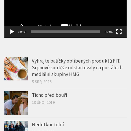
00:00
02:04
Vyhrajte balíčky oblíbených produktů FIT.
Srpnové soutěže odstartovaly na portálech
mediální skupiny HMG
5 SRP, 2026
Ticho před bouří
10 ÚNO, 2019
Nedotknutelní