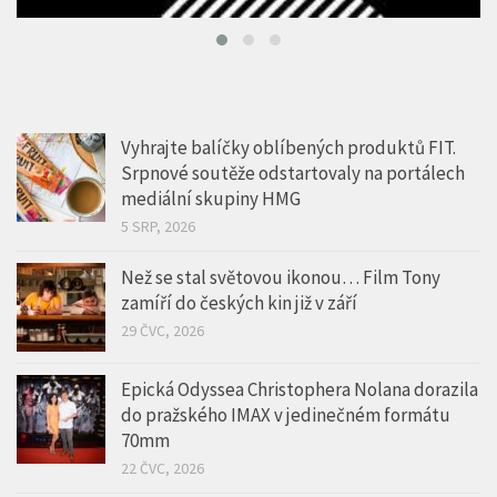
Vyhrajte balíčky oblíbených produktů FIT.
Srpnové soutěže odstartovaly na portálech
mediální skupiny HMG
5 SRP, 2026
Než se stal světovou ikonou… Film Tony
zamíří do českých kin již v září
29 ČVC, 2026
Epická Odyssea Christophera Nolana dorazila
do pražského IMAX v jedinečném formátu
70mm
22 ČVC, 2026