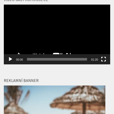
Video
přehrávač
00:00
01:20
REKLAMNÍ BANNER