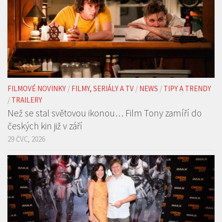
FILMOVÉ NOVINKY
/
FILMY, SERIÁLY A TV
/
NEWS
/
TIPY A TRENDY
/
TRAILERY
Než se stal světovou ikonou… Film Tony zamíří do
českých kin již v září
29 ČVC, 2026