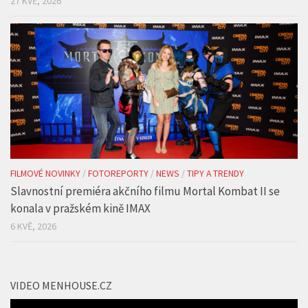
27 KVĚ, 2026
FILMOVÉ NOVINKY
/
FOTOREPORTY
/
NEWS
/
TIPY A TRENDY
Slavnostní premiéra akčního filmu Mortal Kombat II se
konala v pražském kině IMAX
6 KVĚ, 2026
VIDEO MENHOUSE.CZ
Video