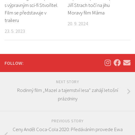
s výpravným sci-fi Stvořitel.
Jiří Strach točí na jihu
Film se představuje v
Moravy film Máma
traileru
20. 9. 2024
23. 5. 2023
FOLLOW:
NEXT STORY
Rodinný film „Mazel a tajemství lesa“ zahájí letošní
prázdniny
PREVIOUS STORY
Ceny Anděl Coca-Cola 2020: Předáváním provede Ewa