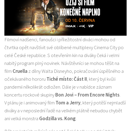
Filmoví nadšenci, fanoušci i příležitostní diváci mohou od
čtvrtka opět navštívit své oblíbené multiplexy Cinema City po
celé České republice. S otevřením kin na diváky čeká i velmi
nabitý program plný novinek. Návštěvníci se mohou těšit na
film
Cruella
z dílny Walta Disneyho, pokračování úspěšného a
očekávaného hororu
Tiché místo: Část II
, který byl kvůli
pandemii několikrát odložen. Dále je v nabídce záznam
koncertu rockové skupiny
Bon Jovi – From Encore Nights
.
V plánu je i animovaný film
Tom a Jerry
, který potěší nejmladší
diváky a v neposlední řadě na velkém plátně nebudou chybět
ani velká monstra
Godzilla vs. Kong
.