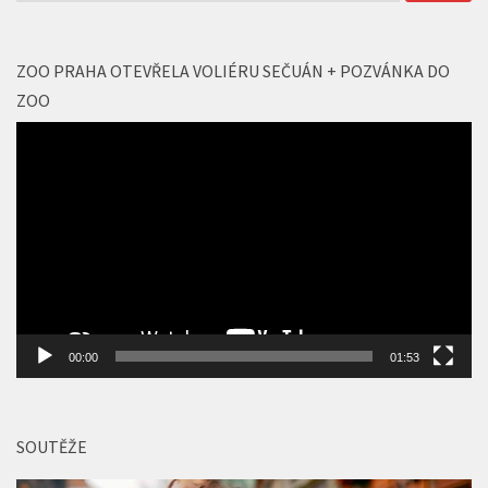
ZOO PRAHA OTEVŘELA VOLIÉRU SEČUÁN + POZVÁNKA DO
ZOO
Video
přehrávač
00:00
01:53
SOUTĚŽE