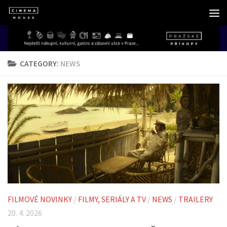
Skip to content
CATEGORY:
NEWS
FILMOVÉ NOVINKY
/
FILMY, SERIÁLY A TV
/
NEWS
/
TRAILERY
20. 4. 2026