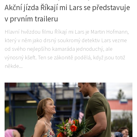
Akční jízda Říkají mi Lars se představuje
v prvním traileru
Hlavní hvězdou filmu Říkají mi Lars je Martin Hofmann,
který v něm jako drsný soukromý detektiv Lars vezme
od svého nejlepšího kamaráda jednoduchý, ale
výnosný kšeft. Ten se zákonitě podělá, když jsou totiž
někde...