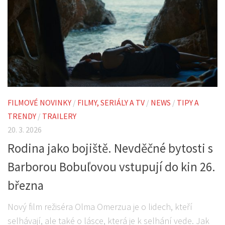
FILMOVÉ NOVINKY
/
FILMY, SERIÁLY A TV
/
NEWS
/
TIPY A
TRENDY
/
TRAILERY
20. 3. 2026
Rodina jako bojiště. Nevděčné bytosti s
Barborou Bobuľovou vstupují do kin 26.
března
Nový film režiséra Olma Omerzua je o lidech, kteří
selhávají, ale také o lásce, která je k selhání vede. Jak