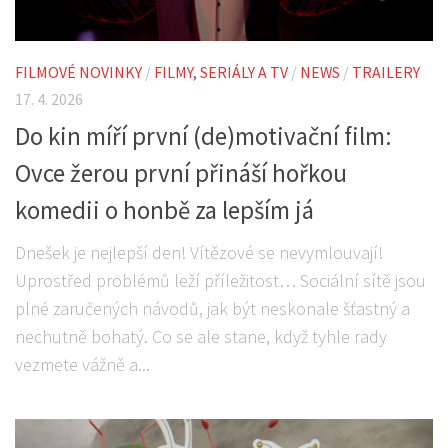
FILMOVÉ NOVINKY
/
FILMY, SERIÁLY A TV
/
NEWS
/
TRAILERY
17. 4. 2026
Do kin míří první (de)motivační film:
Ovce žerou první přináší hořkou
komedii o honbě za lepším já
Dnešek je nejlepší den! Vítězové se nevymlouvají!
Uprostřed problémů leží příležitost… Sociální sítě jsou
plné zaručených návodů, jak být neskonale šťastný a
nechutně bohatý. Co se ale stane, když tyhle rady
vezmete vážně a...