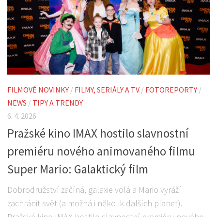
FILMOVÉ NOVINKY
/
FILMY, SERIÁLY A TV
/
FOTOREPORTY
/
NEWS
/
TIPY A TRENDY
6. 4. 2026
Pražské kino IMAX hostilo slavnostní
premiéru nového animovaného filmu
Super Mario: Galaktický film
Dobrodružství začíná, galaxie volá a Mario vyráží
zachránit svět (a možná i několik dalších planet).
Pražské kino IMAX hostilo slavnostní premiéru nového