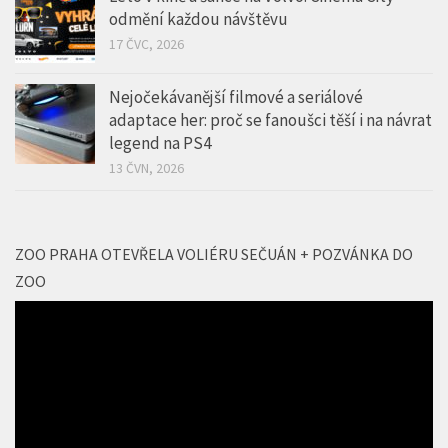
odmění každou návštěvu
17 ČVC, 2026
Nejočekávanější filmové a seriálové
adaptace her: proč se fanoušci těší i na návrat
legend na PS4
13 ČVN, 2026
ZOO PRAHA OTEVŘELA VOLIÉRU SEČUÁN + POZVÁNKA DO
ZOO
Video
přehrávač