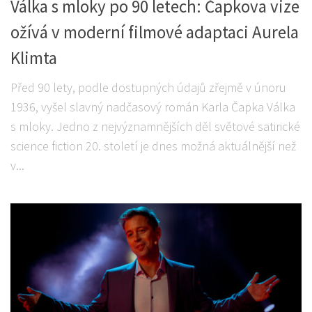
Válka s mloky po 90 letech: Čapkova vize
ožívá v moderní filmové adaptaci Aurela
Klimta
Před 90 lety, podle dostupných údajů zřejmě v únoru
1936, vyšel slavný nadčasový román Karla Čapka Válka
s mloky. Jedno z nejvýznamnějších děl světové satirické
science fiction 20. století je dnes možná aktuálnější než
v...