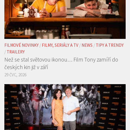
FILMOVÉ NOVINKY
/
FILMY, SERIÁLY A TV
/
NEWS
/
TIPY A TRENDY
/
TRAILERY
Než se stal světovou ikonou… Film Tony zamíří do
českých kin již v září
29 ČVC, 2026