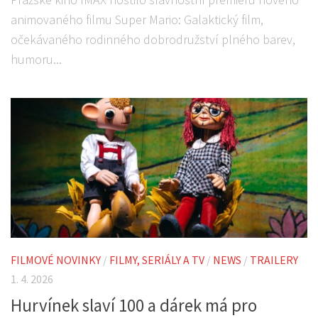
animovaného filmu Super Mario: Galaktický film,
očekávaného rodinného dobrodružství plného barev,
humoru...
FILMOVÉ NOVINKY
/
FILMY, SERIÁLY A TV
/
NEWS
/
TRAILERY
1. 4. 2026
Hurvínek slaví 100 a dárek má pro