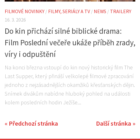
FILMOVÉ NOVINKY
/
FILMY, SERIÁLY A TV
/
NEWS
/
TRAILERY
16. 3. 2026
Do kin přichází silné biblické drama:
Film Poslední večeře ukáže příběh zrady,
víry i odpuštění
Na konci března vstoupí do kin nový historický film The
Last Supper, který přináší velkolepé filmové zpracování
jednoho z nejzásadnějších okamžiků křesťanských dějin.
Snímek divákům nabídne hluboký pohled na události
kolem posledních hodin Ježíše...
« Předchozí stránka
Další stránka »