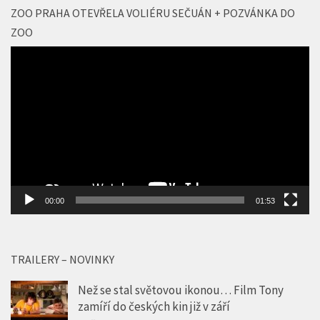
ZOO PRAHA OTEVŘELA VOLIÉRU SEČUÁN + POZVÁNKA DO
ZOO
Video
přehrávač
00:00
01:53
TRAILERY – NOVINKY
Než se stal světovou ikonou… Film Tony
zamíří do českých kin již v září