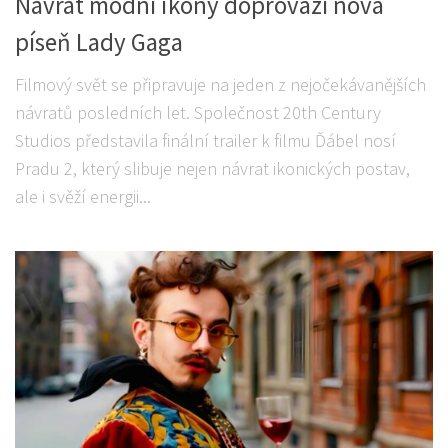
Návrat módní ikony doprovází nová
píseň Lady Gaga
Filmový svět se připravuje na jeden z nejočekávanějších
návratů posledních let. Společnost 20th Century
Studios představila finální trailer k filmu Ďábel nosí
Pradu 2, který slibuje nejen návrat ikonických postav,
ale i svěží energii...