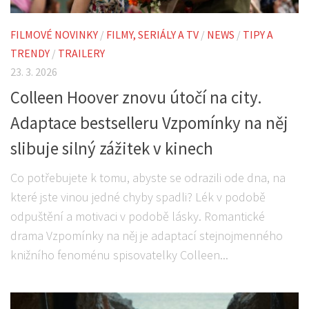
FILMOVÉ NOVINKY
/
FILMY, SERIÁLY A TV
/
NEWS
/
TIPY A
TRENDY
/
TRAILERY
23. 3. 2026
Colleen Hoover znovu útočí na city.
Adaptace bestselleru Vzpomínky na něj
slibuje silný zážitek v kinech
Co potřebujete k tomu, abyste se odrazili ode dna, na
které jste vinou jedné chyby spadli? Lék v podobě
odpuštění a motivaci v podobě lásky. Romantické
drama Vzpomínky na něj je adaptací stejnojmenného
knižního fenoménu spisovatelky Colleen...