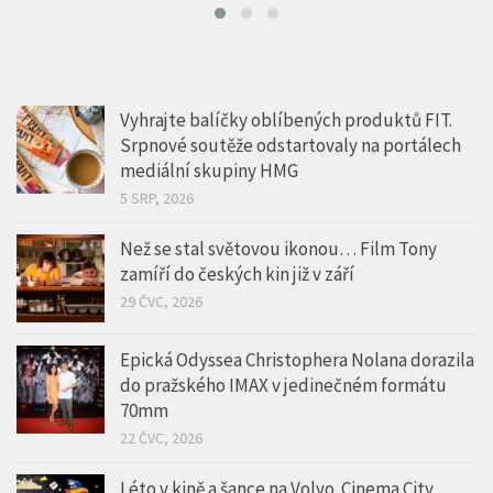
Vyhrajte balíčky oblíbených produktů FIT.
Srpnové soutěže odstartovaly na portálech
mediální skupiny HMG
5 SRP, 2026
Než se stal světovou ikonou… Film Tony
zamíří do českých kin již v září
29 ČVC, 2026
Epická Odyssea Christophera Nolana dorazila
do pražského IMAX v jedinečném formátu
70mm
22 ČVC, 2026
Léto v kině a šance na Volvo. Cinema City