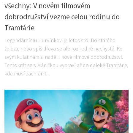
všechny: V novém filmovém
dobrodružství vezme celou rodinu do
Tramtárie
Legendárnímu Hurvínkovi je letos sto! Do starého
železa, nebo spíš dřeva se ale rozhodně nechystá. Ke
svým kulatinám si nadělil nové filmové dobrodružství.
Tentokrát se s Máničkou vypraví až do daleké Tramtárie,
kde musí zachránit...