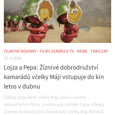
FILMOVÉ NOVINKY
/
FILMY, SERIÁLY A TV
/
NEWS
/
TRAILERY
15. 4. 2026
Lojza a Pepa: Žíznivé dobrodružství
kamarádů včelky Máji vstupuje do kin
letos v dubnu
Odkaz populární včelky Máji ožívá v novém
celovečerním filmu. Animovaný snímek Lojza a Pepa:
Žíznivé dobrodružství kamarádů včelky Máji (Arnie &