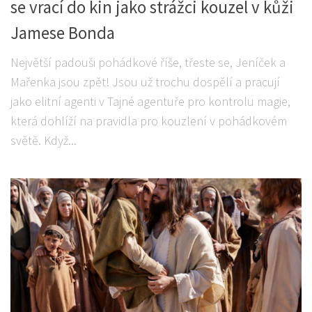
se vrací do kin jako strážci kouzel v kůži
Jamese Bonda
Největší padouši pohádkové říše, třeste se, Jeníček a
Mařenka jsou zpět! Jsou už trochu dospělí a pracují
jako elitní agenti v Tajné agentuře pro kontrolu magie,
která dohlíží na pravidla pro kouzlení v pohádkovém
světě. Když...