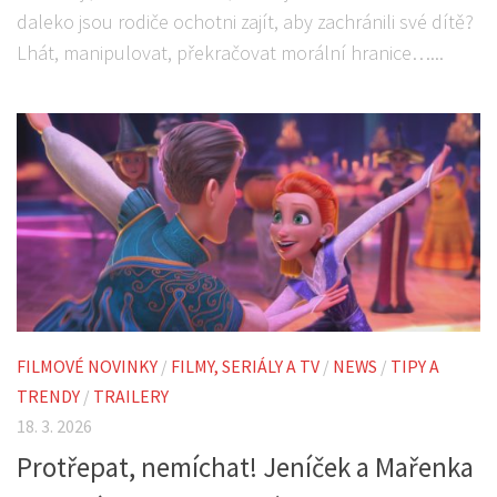
daleko jsou rodiče ochotni zajít, aby zachránili své dítě?
Lhát, manipulovat, překračovat morální hranice…...
FILMOVÉ NOVINKY
/
FILMY, SERIÁLY A TV
/
NEWS
/
TIPY A
TRENDY
/
TRAILERY
18. 3. 2026
Protřepat, nemíchat! Jeníček a Mařenka