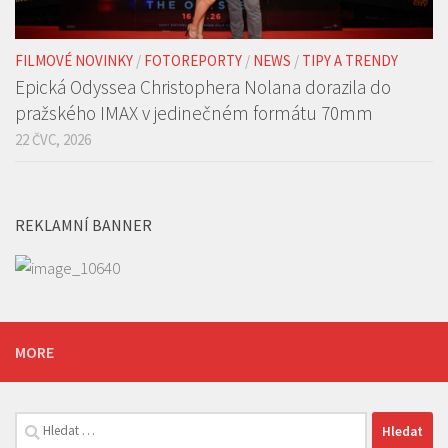
FILMOVÉ NOVINKY
/
FOTOREPORTY
/
NEWS
/
TIPY A TRENDY
Epická Odyssea Christophera Nolana dorazila do
pražského IMAX v jedinečném formátu 70mm
22 ČVC, 2026
REKLAMNÍ BANNER
MORE
Vyhledávání