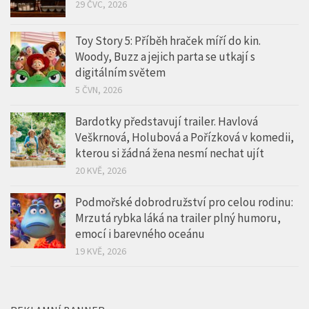
29 ČVC, 2026
Toy Story 5: Příběh hraček míří do kin.
Woody, Buzz a jejich parta se utkají s
digitálním světem
5 ČVN, 2026
Bardotky představují trailer. Havlová
Veškrnová, Holubová a Pořízková v komedii,
kterou si žádná žena nesmí nechat ujít
20 KVĚ, 2026
Podmořské dobrodružství pro celou rodinu:
Mrzutá rybka láká na trailer plný humoru,
emocí i barevného oceánu
19 KVĚ, 2026