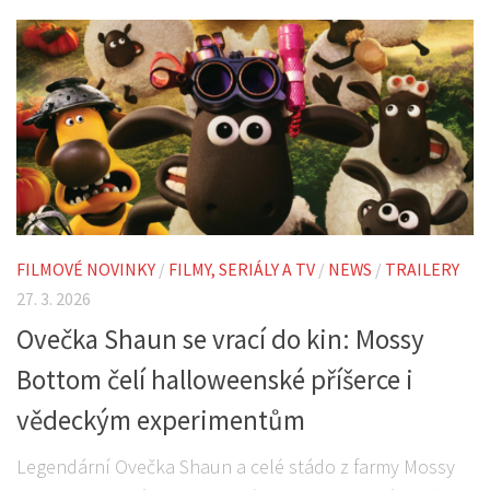
FILMOVÉ NOVINKY
/
FILMY, SERIÁLY A TV
/
NEWS
/
TRAILERY
27. 3. 2026
Ovečka Shaun se vrací do kin: Mossy
Bottom čelí halloweenské příšerce i
vědeckým experimentům
Legendární Ovečka Shaun a celé stádo z farmy Mossy