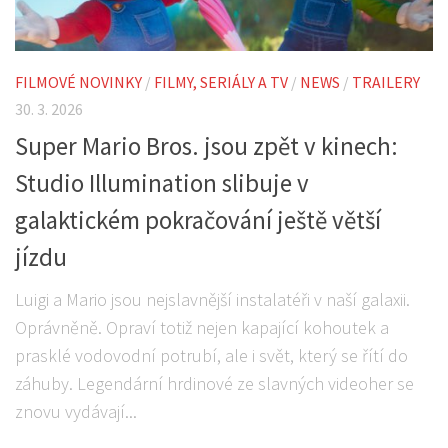
FILMOVÉ NOVINKY
/
FILMY, SERIÁLY A TV
/
NEWS
/
TRAILERY
30. 3. 2026
Super Mario Bros. jsou zpět v kinech:
Studio Illumination slibuje v
galaktickém pokračování ještě větší
jízdu
Luigi a Mario jsou nejslavnější instalatéři v naší galaxii.
Oprávněně. Opraví totiž nejen kapající kohoutek a
prasklé vodovodní potrubí, ale i svět, který se řítí do
záhuby. Legendární hrdinové ze slavných videoher se
znovu vydávají...