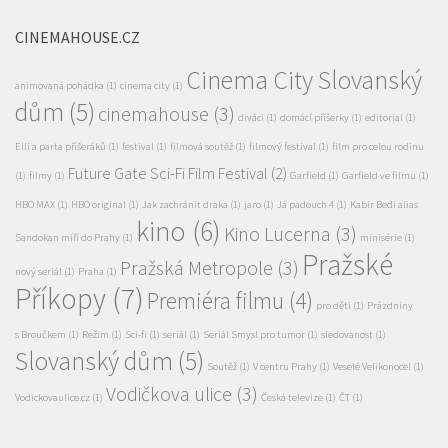
CINEMAHOUSE.CZ
Cinema City Slovanský
animovaná pohádka
(1)
cinema city
(1)
dům
(5)
cinemahouse
(3)
diváci
(1)
domácí příšerky
(1)
editorial
(1)
Elli a parta příšeráků
(1)
festival
(1)
filmová soutěž
(1)
filmový festival
(1)
film pro celou rodinu
Future Gate Sci-Fi Film Festival
(2)
(1)
filmy
(1)
Garfield
(1)
Garfield ve filmu
(1)
HBO MAX
(1)
HBO original
(1)
Jak zachránit draka
(1)
jaro
(1)
Já padouch 4
(1)
Kabir Bedi alias
kino
(6)
Kino Lucerna
(3)
Sandokan míří do Prahy
(1)
minisérie
(1)
Pražské
Pražská Metropole
(3)
nový seriál
(1)
Praha
(1)
Příkopy
(7)
Premiéra filmu
(4)
pro děti
(1)
Prázdniny
s Broučkem
(1)
Režim
(1)
Sci-fi
(1)
seriál
(1)
Seriál Smysl pro tumor
(1)
sledovanost
(1)
Slovanský dům
(5)
Soutěž
(1)
V centru Prahy
(1)
Veselé Velikonoce!
(1)
Vodičkova ulice
(3)
Vodickovaulice.cz
(1)
Česká televize
(1)
ČT
(1)