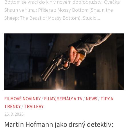
Bottom se vrací do kin v novém dobrodružství Ovečka
Shaun ve filmu: Příšera z Mossy Bottom (Shaun the
Sheep: The Beast of Mossy Bottom). Studio...
FILMOVÉ NOVINKY
/
FILMY, SERIÁLY A TV
/
NEWS
/
TIPY A
TRENDY
/
TRAILERY
25. 3. 2026
Martin Hofmann jako drsný detektiv: