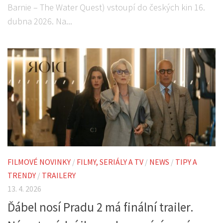
Barnie – The Water Quest) vstoupí do českých kin 16.
dubna 2026. Na...
FILMOVÉ NOVINKY
/
FILMY, SERIÁLY A TV
/
NEWS
/
TIPY A
TRENDY
/
TRAILERY
13. 4. 2026
Ďábel nosí Pradu 2 má finální trailer.