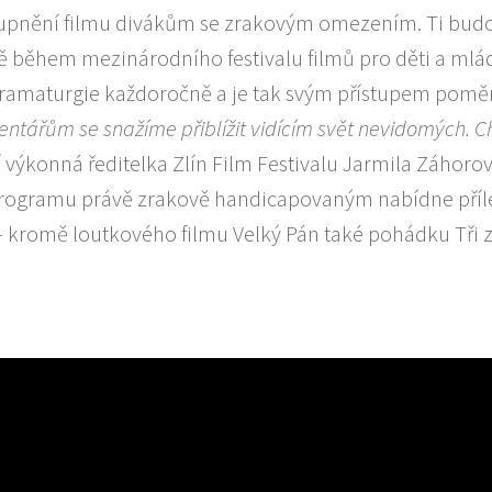
ístupnění filmu divákům se zrakovým omezením. Ti bud
ově během mezinárodního festivalu filmů pro děti a mlá
dramaturgie každoročně a je tak svým přístupem pomě
mentářům se snažíme přiblížit vidícím svět nevidomých.
 výkonná ředitelka Zlín Film Festivalu Jarmila Záhorov
 programu právě zrakově handicapovaným nabídne příle
 kromě loutkového filmu Velký Pán také pohádku Tři z