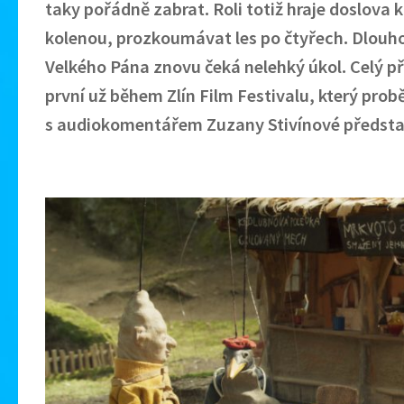
taky pořádně zabrat. Roli totiž hraje doslova 
kolenou, prozkoumávat les po čtyřech. Dlouhole
Velkého Pána znovu čeká nelehký úkol. Celý př
první už během Zlín Film Festivalu, který prob
s audiokomentářem Zuzany Stivínové předsta