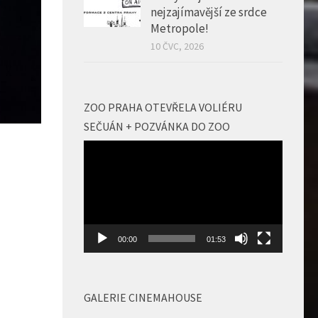
nejzajímavější ze srdce
Metropole!
10 ČVC, 2026
ZOO PRAHA OTEVŘELA VOLIÉRU
SEČUÁN + POZVÁNKA DO ZOO
Video
přehrávač
00:00
01:53
GALERIE CINEMAHOUSE