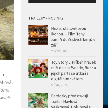
TRAILERY – NOVINKY
Než se stal světovou
ikonou… Film Tony
zamíří do českých kin již v
září
29 ČVC, 2026
Toy Story 5: Příběh hraček
míří do kin. Woody, Buzz a
jejich parta se utkají s
ním,
digitálním světem
láková,
5 ČVN, 2026
Máme
Bardotky představují
 skvělé
trailer. Havlová
i
Veškrnová, Holubová a