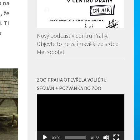
b na
, že
. Ti
k
Nový podcast V centru Prahy:
Objevte to nejzajímavější ze srdce
Metropole!
ZOO PRAHA OTEVŘELA VOLIÉRU
SEČUÁN + POZVÁNKA DO ZOO
Video
přehrávač
00:00
01:53