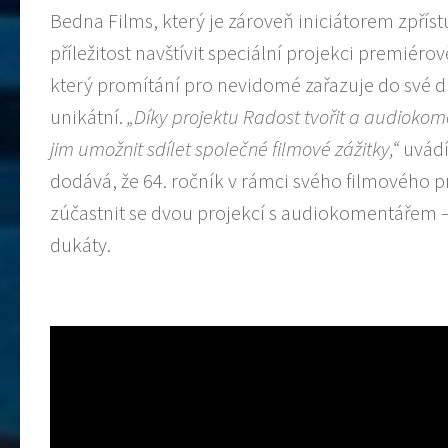
Bedna Films, který je zároveň iniciátorem zpř
příležitost navštívit speciální projekci premiér
který promítání pro nevidomé zařazuje do své 
unikátní.
„Díky projektu Radost tvořit a audioko
jim umožnit sdílet společné filmové zážitky,“
uvádí
dodává, že 64. ročník v rámci svého filmového
zúčastnit se dvou projekcí s audiokomentářem –
dukáty.