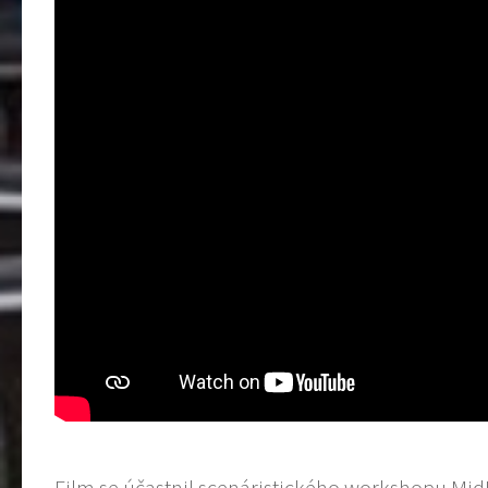
Film se účastnil scenáristického workshopu MidP