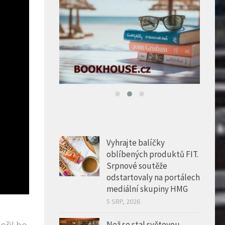
Vyhrajte balíčky
oblíbených produktů FIT.
Srpnové soutěže
odstartovaly na portálech
mediální skupiny HMG
5 SRP, 2026
ořil ho
Než se stal světovou