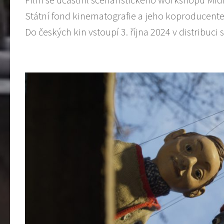
Státní fond kinematografie a jeho koproducentem
Do českých kin vstoupí 3. října 2024 v distribuci