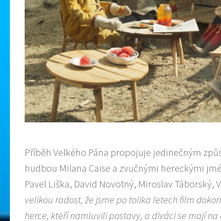
Příběh Velkého Pána propojuje jedinečným způs
hudbou Milana Caise a zvučnými hereckými jmény
Pavel Liška, David Novotný, Miroslav Táborský, 
velikou radost, že jsme po tolika letech film dokon
herce, kteří namluvili postavy, a diváci se mají na 