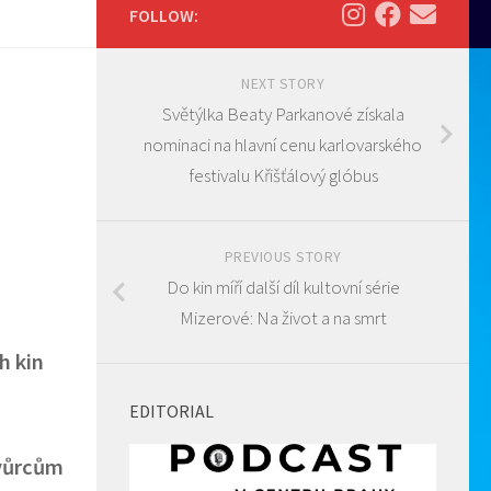
FOLLOW:
NEXT STORY
Světýlka Beaty Parkanové získala
nominaci na hlavní cenu karlovarského
festivalu Křišťálový glóbus
PREVIOUS STORY
Do kin míří další díl kultovní série
Mizerové: Na život a na smrt
h kin
EDITORIAL
tvůrcům