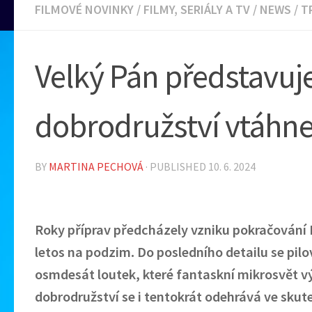
FILMOVÉ NOVINKY
/
FILMY, SERIÁLY A TV
/
NEWS
/
T
Velký Pán představuje
dobrodružství vtáhne
BY
MARTINA PECHOVÁ
· PUBLISHED
10. 6. 2024
Roky příprav předcházely vzniku pokračování 
letos na podzim. Do posledního detailu se pil
osmdesát loutek, které fantaskní mikrosvět vý
dobrodružství se i tentokrát odehrává ve skut