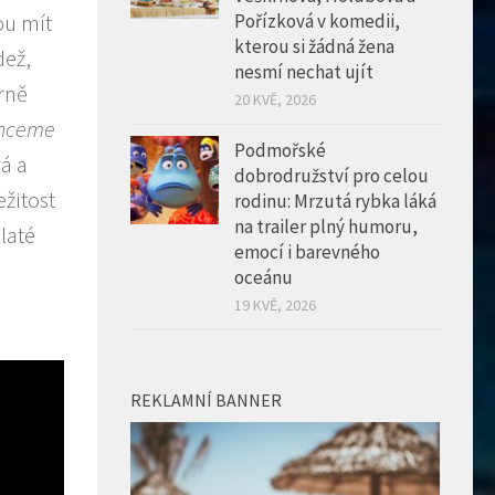
Pořízková v komedii,
ou mít
kterou si žádná žena
dež,
nesmí nechat ujít
rně
20 KVĚ, 2026
 Chceme
Podmořské
á a
dobrodružství pro celou
žitost
rodinu: Mrzutá rybka láká
na trailer plný humoru,
laté
emocí i barevného
oceánu
19 KVĚ, 2026
REKLAMNÍ BANNER