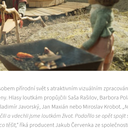
obem přírodní svět s atraktivním vizuálním zpracová
. Hlasy loutkám propůjčili Saša Rašilov, Barbora Po
Vladimír Javorský, Jan Maxián nebo Miroslav Krobot.
„
čili a vdechli jsme loutkám život. Podařilo se opět spojit
co těšit,“
říká producent Jakub Červenka ze společnost