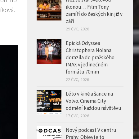
ikonou… Film Tony
íková.
zamíří do českých kin již v
září
29 ČVC, 2026
Epická Odyssea
Christophera Nolana
dorazila do pražského
IMAX v jedinečném
formátu 70mm
22 ČVC, 2026
Léto v kině a šance na
Volvo. Cinema City
odmění každou návštěvu
17 ČVC, 2026
Nový podcast V centru
Prahy: Objevte to