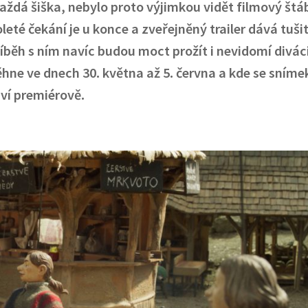
každá šiška, nebylo proto výjimkou vidět filmový štá
té čekání je u konce a zveřejněný trailer dává tušit
íběh s ním navíc budou moct prožít i nevidomí diváci
ěhne ve dnech 30. května až 5. června a kde se sníme
ví premiérově.