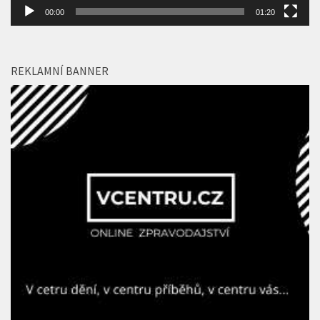
00:00
01:20
REKLAMNÍ BANNER