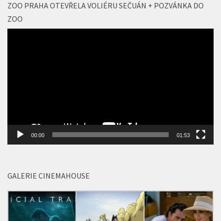
ZOO PRAHA OTEVŘELA VOLIÉRU SEČUÁN + POZVÁNKA DO
ZOO
Video
přehrávač
00:00
01:53
GALERIE CINEMAHOUSE