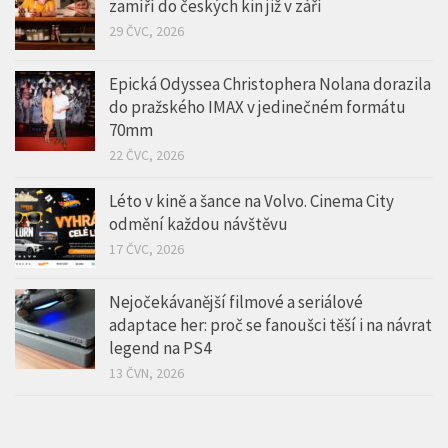
zamíří do českých kin již v září
29 ČVC, 2026
Epická Odyssea Christophera Nolana dorazila
do pražského IMAX v jedinečném formátu
70mm
22 ČVC, 2026
Léto v kině a šance na Volvo. Cinema City
odmění každou návštěvu
17 ČVC, 2026
Nejočekávanější filmové a seriálové
adaptace her: proč se fanoušci těší i na návrat
legend na PS4
13 ČVN, 2026