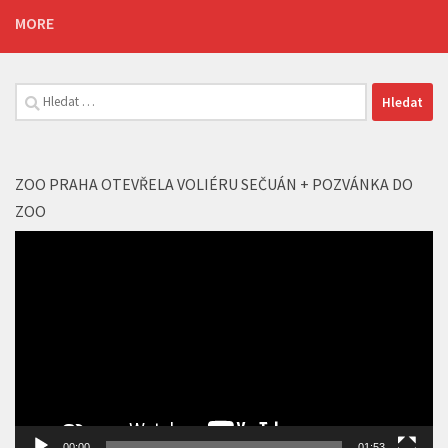
MORE
Vyhledávání
ZOO PRAHA OTEVŘELA VOLIÉRU SEČUÁN + POZVÁNKA DO
ZOO
Video
přehrávač
00:00
01:53