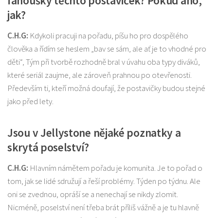
fanoušky těchto postaviček? Pokud ano,
jak?
C.H.G:
Kdykoli pracuji na pořadu, píšu ho pro dospělého
člověka a řídím se heslem „bav se sám, ale ať je to vhodné pro
děti“, Tým při tvorbě rozhodně bral v úvahu oba typy diváků,
které seriál zaujme, ale zároveň prahnou po otevřenosti.
Především ti, kteří možná doufají, že postavičky budou stejné
jako před lety.
Jsou v Jellystone nějaké poznatky a
skrytá poselství?
C.H.G:
Hlavním námětem pořadu je komunita. Je to pořad o
tom, jak se lidé sdružují a řeší problémy. Týden po týdnu. Ale
oni se zvednou, opráší se a nenechají se nikdy zlomit.
Nicméně, poselství není třeba brát příliš vážně a je tu hlavně