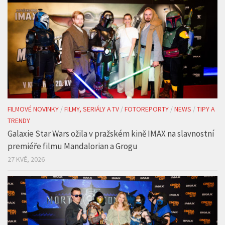
FILMOVÉ NOVINKY
/
FILMY, SERIÁLY A TV
/
FOTOREPORTY
/
NEWS
/
TIPY A
TRENDY
Galaxie Star Wars ožila v pražském kině IMAX na slavnostní
premiéře filmu Mandalorian a Grogu
27 KVĚ, 2026