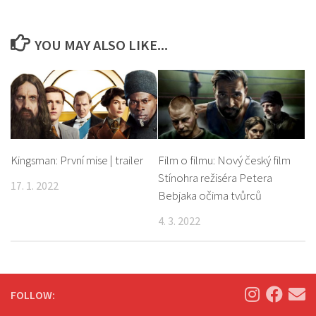
YOU MAY ALSO LIKE...
Kingsman: První mise | trailer
Film o filmu: Nový český film
Stínohra režiséra Petera
17. 1. 2022
Bebjaka očima tvůrců
4. 3. 2022
FOLLOW: