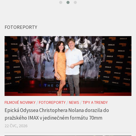
FOTOREPORTY
FILMOVÉ NOVINKY
/
FOTOREPORTY
/
NEWS
/
TIPY A TRENDY
Epická Odyssea Christophera Nolana dorazila do
pražského IMAX v jedinečném formátu 70mm
22 ČVC, 2026