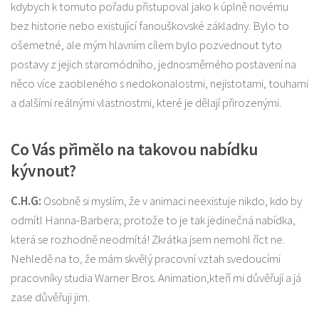
kdybych k tomuto pořadu přistupoval jako k úplně novému
bez historie nebo existující fanouškovské základny. Bylo to
ošemetné, ale mým hlavním cílem bylo pozvednout tyto
postavy z jejich staromódního, jednosměrného postavení na
něco více zaobleného s nedokonalostmi, nejistotami, touhami
a dalšími reálnými vlastnostmi, které je dělají přirozenými.
Co Vás přimělo na takovou nabídku
kývnout?
C.H.G:
Osobně si myslím, že v animaci neexistuje nikdo, kdo by
odmítl Hanna-Barbera; protože to je tak jedinečná nabídka,
která se rozhodně neodmítá! Zkrátka jsem nemohl říct ne.
Nehledě na to, že mám skvělý pracovní vztah svedoucími
pracovníky studia Warner Bros. Animation,kteří mi důvěřují a já
zase důvěřuji jim.