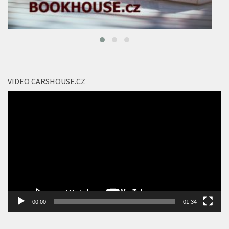
VIDEO CARSHOUSE.CZ
Video
přehrávač