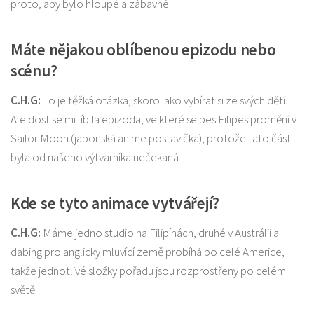
proto, aby bylo hloupé a zábavné.
Máte nějakou oblíbenou epizodu nebo
scénu?
C.H.G:
To je těžká otázka, skoro jako vybírat si ze svých dětí.
Ale dost se mi líbila epizoda, ve které se pes Filipes promění v
Sailor Moon (japonská anime postavička), protože tato část
byla od našeho výtvarníka nečekaná.
Kde se tyto animace vytvářejí?
C.H.G:
Máme jedno studio na Filipínách, druhé v Austrálii a
dabing pro anglicky mluvící země probíhá po celé Americe,
takže jednotlivé složky pořadu jsou rozprostřeny po celém
světě.