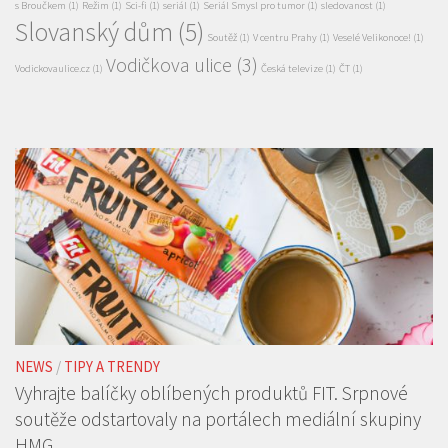
s Broučkem
(1)
Režim
(1)
Sci-fi
(1)
seriál
(1)
Seriál Smysl pro tumor
(1)
sledovanost
(1)
Slovanský dům
(5)
Soutěž
(1)
V centru Prahy
(1)
Veselé Velikonoce!
(1)
Vodičkova ulice
(3)
Vodickovaulice.cz
(1)
Česká televize
(1)
ČT
(1)
NEWS
/
TIPY A TRENDY
Vyhrajte balíčky oblíbených produktů FIT. Srpnové
soutěže odstartovaly na portálech mediální skupiny
HMG