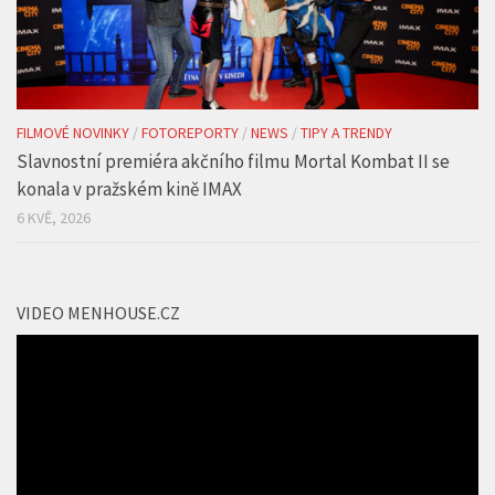
FILMOVÉ NOVINKY
/
FOTOREPORTY
/
NEWS
/
TIPY A TRENDY
Slavnostní premiéra akčního filmu Mortal Kombat II se
konala v pražském kině IMAX
6 KVĚ, 2026
VIDEO MENHOUSE.CZ
Video
přehrávač