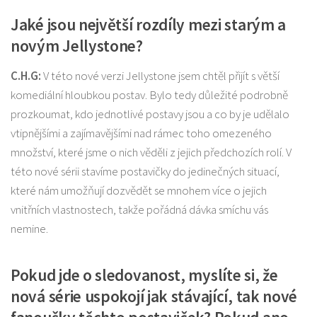
Jaké jsou největší rozdíly mezi starým a
novým Jellystone?
C.H.G:
V této nové verzi Jellystone jsem chtěl přijít s větší
komediální hloubkou postav. Bylo tedy důležité podrobně
prozkoumat, kdo jednotlivé postavy jsou a co by je udělalo
vtipnějšími a zajímavějšími nad rámec toho omezeného
množství, které jsme o nich věděli z jejich předchozích rolí. V
této nové sérii stavíme postavičky do jedinečných situací,
které nám umožňují dozvědět se mnohem více o jejich
vnitřních vlastnostech, takže pořádná dávka smíchu vás
nemine.
Pokud jde o sledovanost, myslíte si, že
nová série uspokojí jak stávající, tak nové