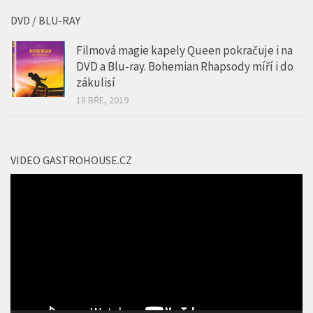
00:00
01:34
DVD / BLU-RAY
Filmová magie kapely Queen pokračuje i na
DVD a Blu-ray. Bohemian Rhapsody míří i do
zákulisí
18 BŘE, 2019
VIDEO GASTROHOUSE.CZ
Video
přehrávač