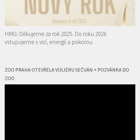
HMG: Děkujeme za rok 2025. Do roku 2026
vstupujeme s vizí, energií a pokorou
ZOO PRAHA OTEVŘELA VOLIÉRU SEČUÁN + POZVÁNKA DO
ZOO
Video
přehrávač