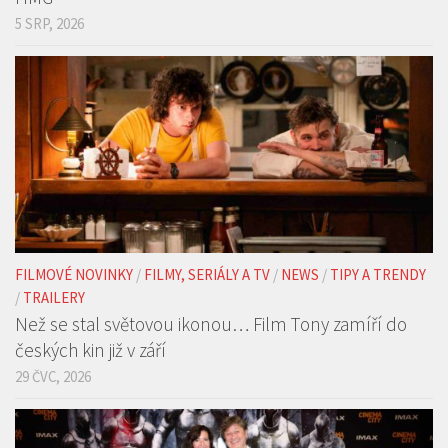
5 SRP, 2026
FILMOVÉ NOVINKY
/
FILMY, SERIÁLY A TV
/
NEWS
/
TIPY A TRENDY
/
TRAILERY
Než se stal světovou ikonou… Film Tony zamíří do
českých kin již v září
29 ČVC, 2026