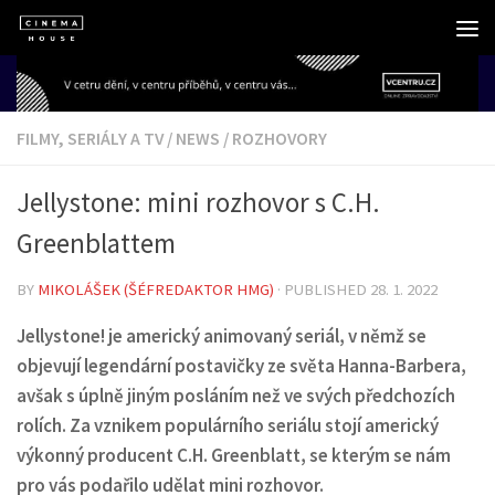
Skip to content
FILMY, SERIÁLY A TV
/
NEWS
/
ROZHOVORY
Jellystone: mini rozhovor s C.H.
Greenblattem
BY
MIKOLÁŠEK (ŠÉFREDAKTOR HMG)
· PUBLISHED
28. 1. 2022
Jellystone! je americký animovaný seriál, v němž se
objevují legendární postavičky ze světa Hanna-Barbera,
avšak s úplně jiným posláním než ve svých předchozích
rolích. Za vznikem populárního seriálu stojí americký
výkonný producent C.H. Greenblatt, se kterým se nám
pro vás podařilo udělat mini rozhovor.