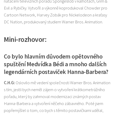
natáčení televizních pořadů SpongeBob v kalhotách, Grim &
Evil a Rybičky. Vytvořil a výkonně koprodukoval Chowder pro
Cartoon Network, Harvey Zobák pro Nickelodeon a kraťasy
DC Nation, produkovaný studiem Warner Bros. Animation.
Mini-rozhovor:
Co bylo hlavním důvodem opětovného
spuštění Medvídka Bédi a mnoho dalších
legendárních postaviček Hanna-Barbera?
C.H.G:
Oslovilo mě vedení společnosti Warner Bros. Animation
s tím, jestli bych neměl zájem o vytvoření krátkometrážního
pořadu, který by zahrnoval modernizaci známých postav
Hanna-Barbera a vytvoření něčeho zábavného. Poté jsem
popřemýšlel o tom, co bych s těmito postavičkami udělal,