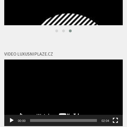
VIDEO LUXUSNIPLAZE.CZ
Video
přehrávač