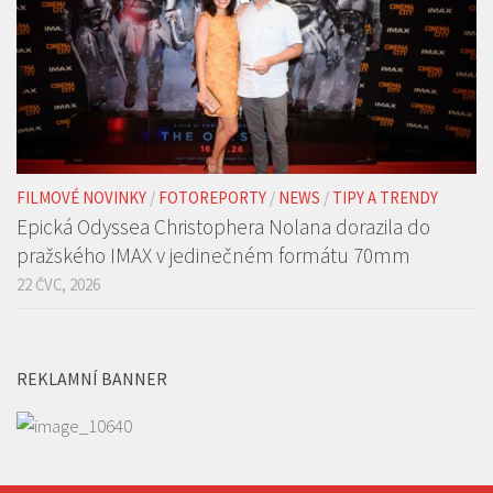
FILMOVÉ NOVINKY
/
FOTOREPORTY
/
NEWS
/
TIPY A TRENDY
Epická Odyssea Christophera Nolana dorazila do
pražského IMAX v jedinečném formátu 70mm
22 ČVC, 2026
REKLAMNÍ BANNER