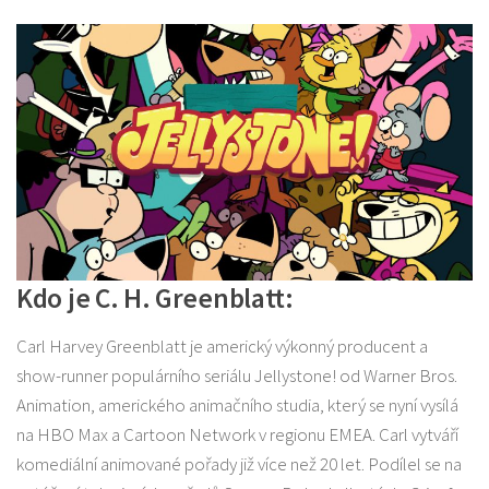
Kdo je C. H. Greenblatt:
Carl Harvey Greenblatt je americký výkonný producent a
show-runner populárního seriálu Jellystone! od Warner Bros.
Animation, amerického animačního studia, který se nyní vysílá
na HBO Max a Cartoon Network v regionu EMEA. Carl vytváří
komediální animované pořady již více než 20 let. Podílel se na