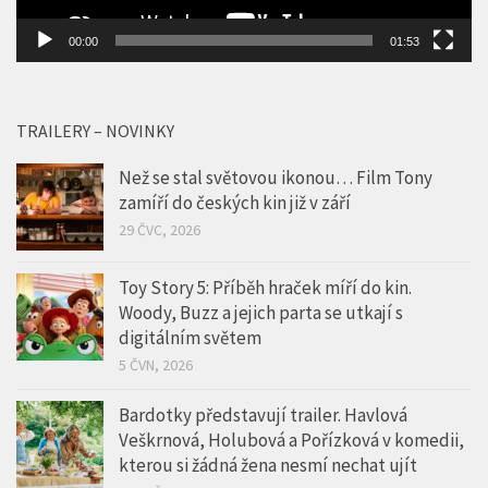
00:00
01:53
TRAILERY – NOVINKY
Než se stal světovou ikonou… Film Tony
zamíří do českých kin již v září
29 ČVC, 2026
Toy Story 5: Příběh hraček míří do kin.
Woody, Buzz a jejich parta se utkají s
digitálním světem
5 ČVN, 2026
Bardotky představují trailer. Havlová
Veškrnová, Holubová a Pořízková v komedii,
kterou si žádná žena nesmí nechat ujít