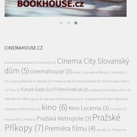
CINEMAHOUSE.CZ
Cinema City Slovanský
animovaná pohádka
(1)
cinema city
(1)
dům
(5)
cinemahouse
(3)
diváci
(1)
domácí příšerky
(1)
editorial
(1)
Elli a parta příšeráků
(1)
festival
(1)
filmová soutěž
(1)
filmový festival
(1)
film pro celou rodinu
Future Gate Sci-Fi Film Festival
(2)
(1)
filmy
(1)
Garfield
(1)
Garfield ve filmu
(1)
HBO MAX
(1)
HBO original
(1)
Jak zachránit draka
(1)
jaro
(1)
Já padouch 4
(1)
Kabir Bedi alias
kino
(6)
Kino Lucerna
(3)
Sandokan míří do Prahy
(1)
minisérie
(1)
Pražské
Pražská Metropole
(3)
nový seriál
(1)
Praha
(1)
Příkopy
(7)
Premiéra filmu
(4)
pro děti
(1)
Prázdniny