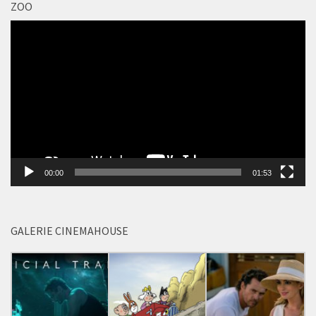
ZOO PRAHA OTEVŘELA VOLIÉRU SEČUÁN + POZVÁNKA DO
ZOO
Video
přehrávač
00:00
01:53
GALERIE CINEMAHOUSE