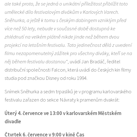
ale také proto, že se jedná o unikátní příležitost přiblížit toto
umělecké dílo festivalovým divákům v Karlových Varech.
Sněhurka, a ještě k tomu s českým dabingem vzniklým před
více než 50 lety, nebude v současné době dostupná ke
zhlédnutí na velkém plátně nikde jinde než během dvou
projekcí na letošním festivalu. Tato jedinečnost dělá z uvedení
filmu nezapomenutelný zážitek pro všechny diváky, kteří se na
něj během festivalu dostanou“
, uvádí Jan Bradáč, ředitel
distribuční společnosti Falcon, která uvádí do českých kin filmy
studia pod značkou Disney od roku 1994.
Snímek Sněhurka a sedm trpaslíků je v programu karlovarského
festivalu zařazen do sekce Návraty k pramenům dvakrát:
Úterý 4. července ve 13:00 v karlovarském Městském
divadle
Čtvrtek 6. července v 9:00 v kině Čas