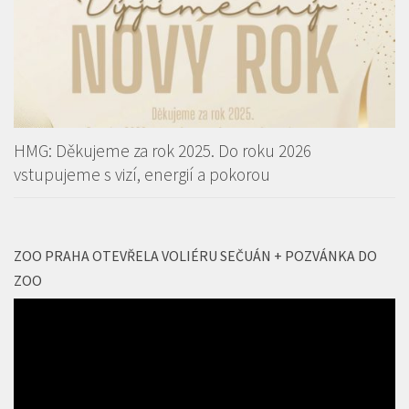
HMG: Děkujeme za rok 2025. Do roku 2026
vstupujeme s vizí, energií a pokorou
ZOO PRAHA OTEVŘELA VOLIÉRU SEČUÁN + POZVÁNKA DO
ZOO
Video
přehrávač