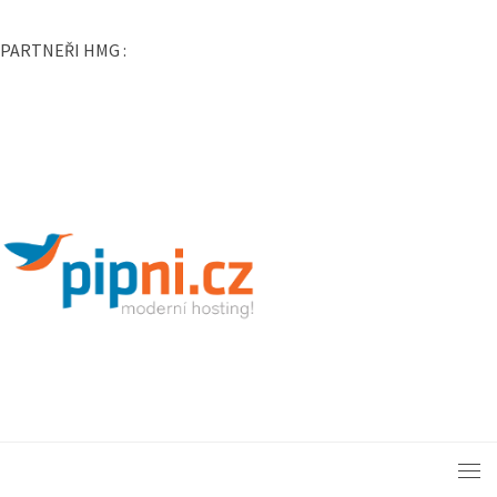
www.PražskéLetiště.cz
www.PražskýHrad.cz
PARTNEŘI HMG :