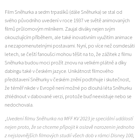
Film Sněhurka a sedm trpaslíků (dále Sněhurka) se stal od
svého původního uvedení v roce 1937 ve světě animovaných
filmů průlomovým milníkem. Zaujal diváky nejen svým
okouzlujícím příběhem, ale také inovativním využitím animace
a nezapomenutelnými postavami. Nyní, po více než osmdesáti
letech, se čeští fanoušci mohou těšit na to, že zážitek z filmu
Sněhurka budou moci prožít znovu na velkém plátně a díky
dabingu také v českém jazyce. Unikátnost filmového
představení Sněhurky v českém znění podtrhuje i skutečnost,
že téměř nikde v Evropě není možné po dlouhá léta Sněhurku
zhlédnout v dabované verzi, protože buď neexistuje nebo se
nedochovala.
„
Uvedení filmu Sněhurka na MFF KV 2023 je speciální událostí
nejen proto, že se chceme připojit k oslavě narozenin jednoho
z nejslavnějších filmových studií všech dob v rámci Disney 100,