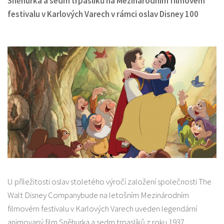
Sněhurka a sedm trpaslíků na Mezinárodním filmovém
festivalu v Karlových Varech v rámci oslav Disney 100
U příležitosti oslav stoletého výročí založení společnosti The
Walt Disney Companybude na letošním Mezinárodním
filmovém festivalu v Karlových Varech uveden legendární
animovaný film Sněhurka a sedm trpaslíků z roku 1937