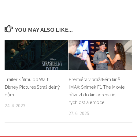
YOU MAY ALSO LIKE...
Trailer k filmu od Walt
Premiéra v pražském kině
Disney Pictures Strašidelný
IMAX: Snímek F1 The Movie
dům
přivezl do kin adrenalin,
rychlost a emoce
24. 4. 2023
27. 6. 2025