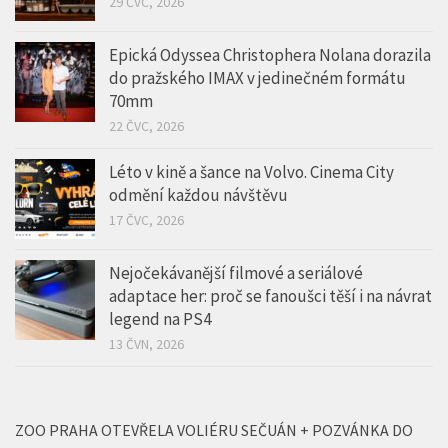
Než se stal světovou ikonou… Film Tony
zamíří do českých kin již v září
29 ČVC, 2026
Epická Odyssea Christophera Nolana dorazila
do pražského IMAX v jedinečném formátu
70mm
22 ČVC, 2026
Léto v kině a šance na Volvo. Cinema City
odmění každou návštěvu
17 ČVC, 2026
Nejočekávanější filmové a seriálové
adaptace her: proč se fanoušci těší i na návrat
legend na PS4
13 ČVN, 2026