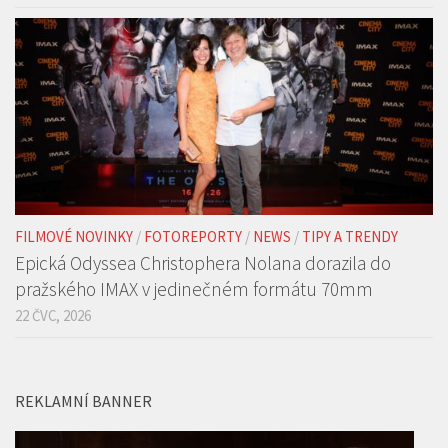
Než se stal světovou ikonou… Film Tony zamíří do
českých kin již v září
29 ČVC, 2026
FILMOVÉ NOVINKY
/
FOTOREPORTY
/
NEWS
/
TIPY A TRENDY
Epická Odyssea Christophera Nolana dorazila do
pražského IMAX v jedinečném formátu 70mm
22 ČVC, 2026