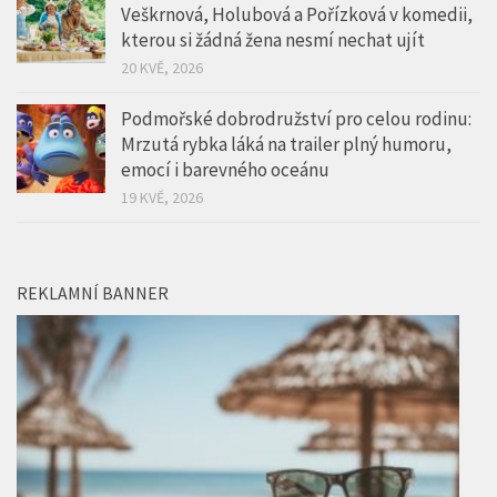
Veškrnová, Holubová a Pořízková v komedii,
kterou si žádná žena nesmí nechat ujít
20 KVĚ, 2026
Podmořské dobrodružství pro celou rodinu:
Mrzutá rybka láká na trailer plný humoru,
emocí i barevného oceánu
19 KVĚ, 2026
REKLAMNÍ BANNER