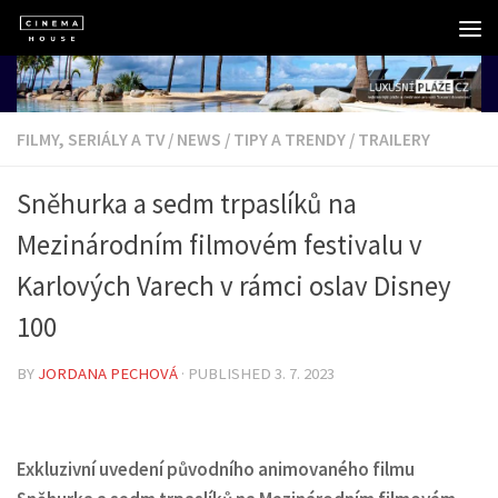
Skip to content
FILMY, SERIÁLY A TV
/
NEWS
/
TIPY A TRENDY
/
TRAILERY
Sněhurka a sedm trpaslíků na
Mezinárodním filmovém festivalu v
Karlových Varech v rámci oslav Disney
100
BY
JORDANA PECHOVÁ
· PUBLISHED
3. 7. 2023
Exkluzivní uvedení původního animovaného filmu