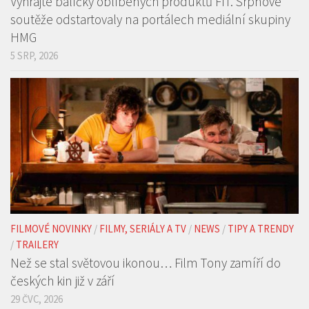
NEWS
/
TIPY A TRENDY
Vyhrajte balíčky oblíbených produktů FIT. Srpnové
soutěže odstartovaly na portálech mediální skupiny
HMG
5 SRP, 2026
FILMOVÉ NOVINKY
/
FILMY, SERIÁLY A TV
/
NEWS
/
TIPY A TRENDY
/
TRAILERY