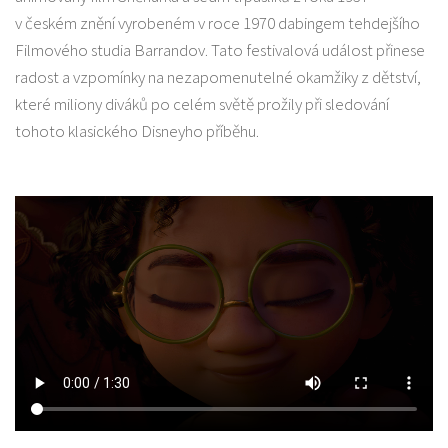
v českém znění vyrobeném v roce 1970 dabingem tehdejšího
Filmového studia Barrandov. Tato festivalová událost přinese
radost a vzpomínky na nezapomenutelné okamžiky z dětství,
které miliony diváků po celém světě prožily při sledování
tohoto klasického Disneyho příběhu.