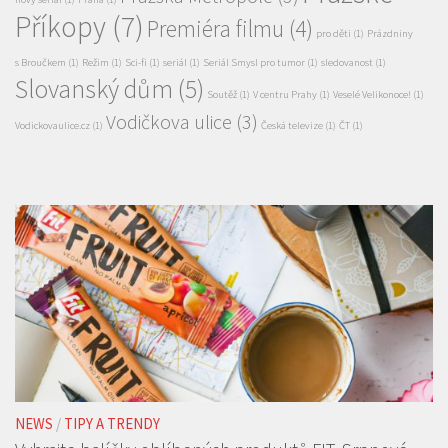
HBO MAX
(1)
HBO original
(1)
Jak zachránit draka
(1)
jaro
(1)
Já padouch 4
(1)
Kabir Bedi alias
kino
(6)
Kino Lucerna
(3)
Sandokan míří do Prahy
(1)
minisérie
(1)
Pražské
Pražská Metropole
(3)
nový seriál
(1)
Praha
(1)
Příkopy
(7)
Premiéra filmu
(4)
pro děti
(1)
Prázdniny
s Broučkem
(1)
Režim
(1)
Sci-fi
(1)
seriál
(1)
Seriál Smysl pro tumor
(1)
sledovanost
(1)
Slovanský dům
(5)
Soutěž
(1)
V centru Prahy
(1)
Veselé Velikonoce!
(1)
Vodičkova ulice
(3)
Vodickovaulice.cz
(1)
Česká televize
(1)
ČT
(1)