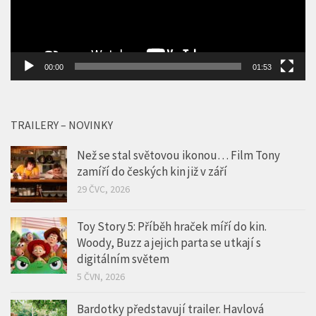
00:00
01:53
TRAILERY – NOVINKY
Než se stal světovou ikonou… Film Tony
zamíří do českých kin již v září
29 ČVC, 2026
Toy Story 5: Příběh hraček míří do kin.
Woody, Buzz a jejich parta se utkají s
digitálním světem
5 ČVN, 2026
Bardotky představují trailer. Havlová