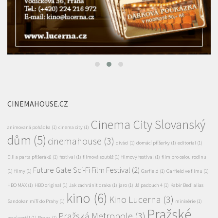
CINEMAHOUSE.CZ
Cinema City Slovanský
animovaná pohádka
(1)
cinema city
(1)
dům
(5)
cinemahouse
(3)
diváci
(1)
domácí příšerky
(1)
editorial
(1)
Elli a parta příšeráků
(1)
festival
(1)
filmová soutěž
(1)
filmový festival
(1)
film pro celou rodinu
Future Gate Sci-Fi Film Festival
(2)
(1)
filmy
(1)
Garfield
(1)
Garfield ve filmu
(1)