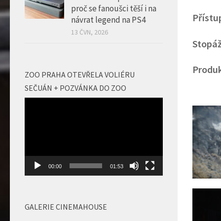
proč se fanoušci těší i na
Přístu
návrat legend na PS4
13 ČVN, 2026
Stopáž
Produk
ZOO PRAHA OTEVŘELA VOLIÉRU
SEČUÁN + POZVÁNKA DO ZOO
Video
přehrávač
00:00
01:53
GALERIE CINEMAHOUSE