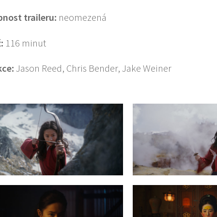
pnost traileru:
neomezená
:
116 minut
ce:
Jason Reed, Chris Bender, Jake Weiner