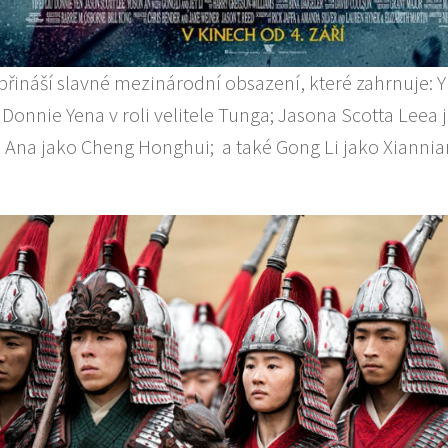
přináší slavné mezinárodní obsazení, které zahrnuje: Yif
Donnie Yena v roli velitele Tunga; Jasona Scotta Leea 
 Ana jako Cheng Honghui; a také Gong Li jako Xiannian