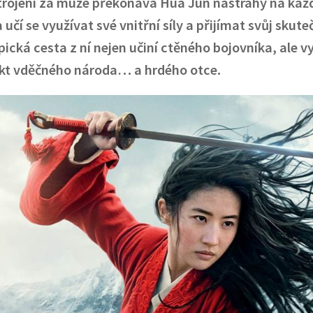
trojení za muže překonává Hua Jun nástrahy na kaž
 učí se využívat své vnitřní síly a přijímat svůj skut
pická cesta z ní nejen učiní ctěného bojovníka, ale vys
ekt vděčného národa… a hrdého otce.