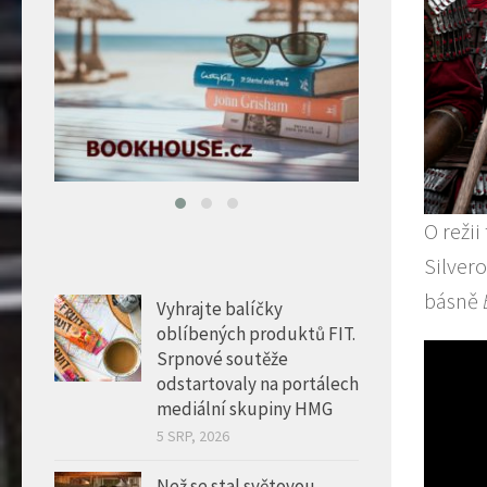
O režii
Silver
básně
Vyhrajte balíčky
oblíbených produktů FIT.
Srpnové soutěže
odstartovaly na portálech
mediální skupiny HMG
5 SRP, 2026
Než se stal světovou