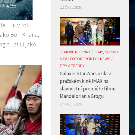
22 ČVC, 2026
ei Liu v roli
jako Böri Khana;
g a Jet Li jako
FILMOVÉ NOVINKY
/
FILMY, SERIÁLY
A TV
/
FOTOREPORTY
/
NEWS
/
TIPY A TRENDY
Galaxie Star Wars ožila v
pražském kině IMAX na
slavnostní premiéře filmu
Mandalorian a Grogu
27 KVĚ, 2026