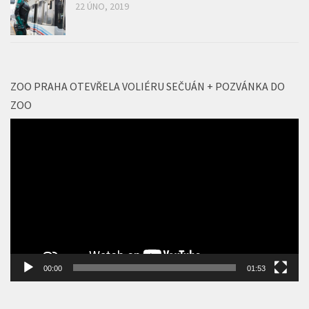
Captain Marvel
22 ÚNO, 2019
ZOO PRAHA OTEVŘELA VOLIÉRU SEČUÁN + POZVÁNKA DO
ZOO
Video
přehrávač
00:00
01:53