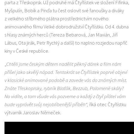
parta z Třeskoprsk. Už podruhé má Čtyřlístek ve složení Fifinka,
Myšpulín, Bobík a Pinďa tu čest oslovit své fanoušky a diváky
z velkého stříbrného plátna prostřednictvím nového
animovaného filmu Velké dobrodružství Čtyřlístku. Od 4. dubna
s hlasy známých herců (Tereza Bebarová, Jan Maxián, Jiří
Lábus, Ota jirák, Petr Rychlý a další) to naplno rozjedou napříč
kiny v České republice.
„
Chtěli jsme českým dětem nadělit pěkný dárek a film nám
přišel jako skvělý nápad. Tentokrát se Čtyřlístek
poprvé objeví
v klasické animované podobě a zavede vás do známých míst.
Znáte Třeskoprsky, rybník Blaťák, Bezzub, Polomené skály?
No vidíte, a tam všude vás pozveme a každý z čtyř přátel vám
bude vyprávět svůj nejoblíbenější příběh“,
říká otec Čtyřlístku
výtvarník Jaroslav Němeček.