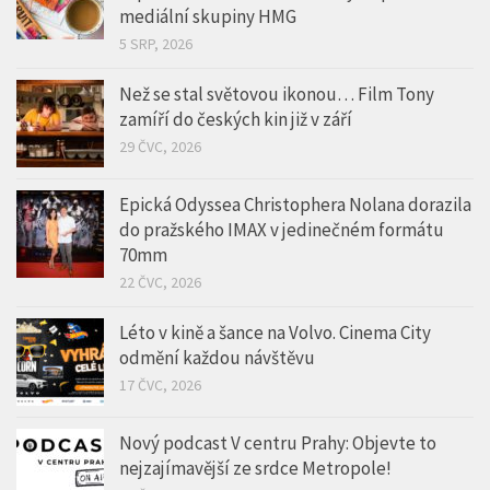
Srpnové soutěže odstartovaly na portálech
mediální skupiny HMG
5 SRP, 2026
Než se stal světovou ikonou… Film Tony
zamíří do českých kin již v září
29 ČVC, 2026
Epická Odyssea Christophera Nolana dorazila
do pražského IMAX v jedinečném formátu
70mm
22 ČVC, 2026
Léto v kině a šance na Volvo. Cinema City
odmění každou návštěvu
17 ČVC, 2026
Nový podcast V centru Prahy: Objevte to
nejzajímavější ze srdce Metropole!