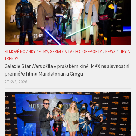
FILMOVÉ NOVINKY
/
FILMY, SERIÁLY A TV
/
FOTOREPORTY
/
NEWS
/
TIPY A
TRENDY
Galaxie Star Wars ožila v pražském kině IMAX na slavnostní
premiéře filmu Mandalorian a Grogu
27 KVĚ, 2026