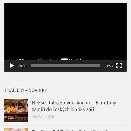
Video
přehrávač
00:00
01:53
TRAILERY – NOVINKY
Než se stal světovou ikonou… Film Tony
zamíří do českých kin již v září
29 ČVC, 2026