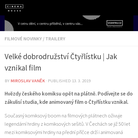
Skip to content
FILMOVÉ NOVINKY
/
TRAILERY
Velké dobrodružství Čtyřlístku | Jak
vznikal film
BY
MIROSLAV VANĚK
· PUBLISHED
13. 3. 2019
Hvězdy českého komiksu opět na plátně. Podívejte se do
zákulisí studia, kde animovaný film o Čtyřlístku vznikal.
Současný komiksový boom na filmových plátnech oživuje
legendární hrdiny z komiksových sešitů. V Čechách se již 50 let
mezi komiksovými hrdiny na přední příčce drží i animovaná