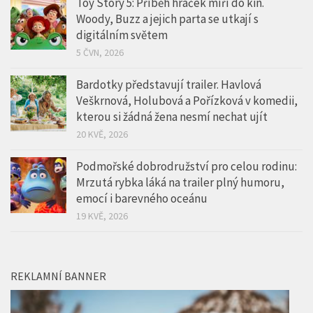
Toy Story 5: Příběh hraček míří do kin.
Woody, Buzz a jejich parta se utkají s
digitálním světem
5 ČVN, 2026
Bardotky představují trailer. Havlová
Veškrnová, Holubová a Pořízková v komedii,
kterou si žádná žena nesmí nechat ujít
20 KVĚ, 2026
Podmořské dobrodružství pro celou rodinu:
Mrzutá rybka láká na trailer plný humoru,
emocí i barevného oceánu
19 KVĚ, 2026
REKLAMNÍ BANNER