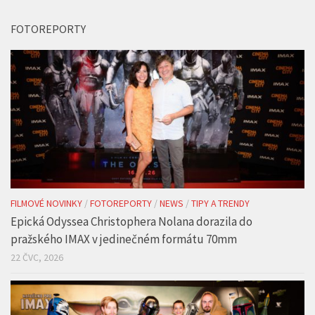
FOTOREPORTY
FILMOVÉ NOVINKY
/
FOTOREPORTY
/
NEWS
/
TIPY A TRENDY
Epická Odyssea Christophera Nolana dorazila do
pražského IMAX v jedinečném formátu 70mm
22 ČVC, 2026