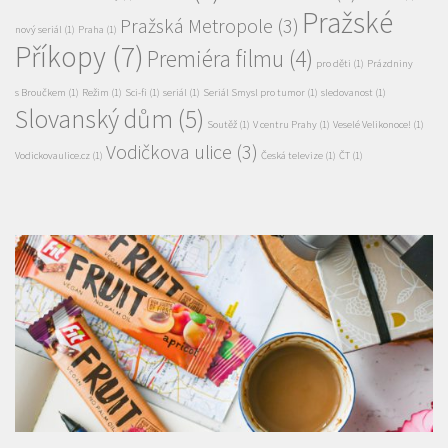
kino
(6)
Kino Lucerna
(3)
Sandokan míří do Prahy
(1)
minisérie
(1)
Pražské
Pražská Metropole
(3)
nový seriál
(1)
Praha
(1)
Příkopy
(7)
Premiéra filmu
(4)
pro děti
(1)
Prázdniny
s Broučkem
(1)
Režim
(1)
Sci-fi
(1)
seriál
(1)
Seriál Smysl pro tumor
(1)
sledovanost
(1)
Slovanský dům
(5)
Soutěž
(1)
V centru Prahy
(1)
Veselé Velikonoce!
(1)
Vodičkova ulice
(3)
Vodickovaulice.cz
(1)
Česká televize
(1)
ČT
(1)