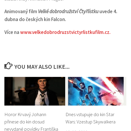
Animovaný film
Velké dobrodružství Čtyřlístku
uvede 4.
dubna do českých kin Falcon.
Více na
www.velkedobrodruzstvictyrlistkufilm.cz.
YOU MAY ALSO LIKE...
Horor Krvavý Johann
Dnes vstupuje do kin Star
přinese do kin dosud
Wars: Vzestup Skywalkera
nevydané povídky Františka