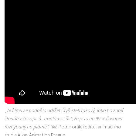
„
Ve filmu se podařilo udržet Čtyřlístek takový, jako ho znají
čtenáři z časopisů. Troufám si říct, že je to na 99 % časopis
rozhýbaný na plátně,“
říká Petr Horák, ředitel animačního
studia Alkay Animation Prague.