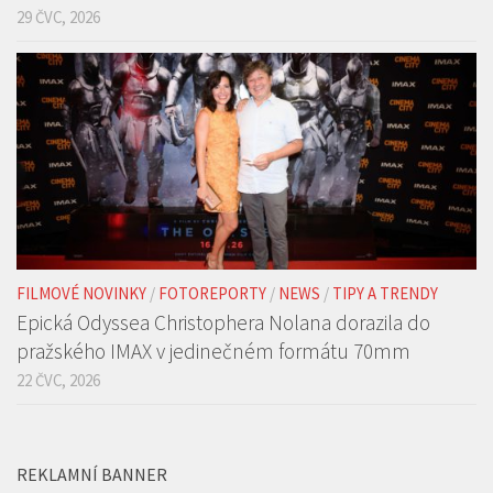
českých kin již v září
29 ČVC, 2026
FILMOVÉ NOVINKY
/
FOTOREPORTY
/
NEWS
/
TIPY A TRENDY
Epická Odyssea Christophera Nolana dorazila do
pražského IMAX v jedinečném formátu 70mm
22 ČVC, 2026
REKLAMNÍ BANNER