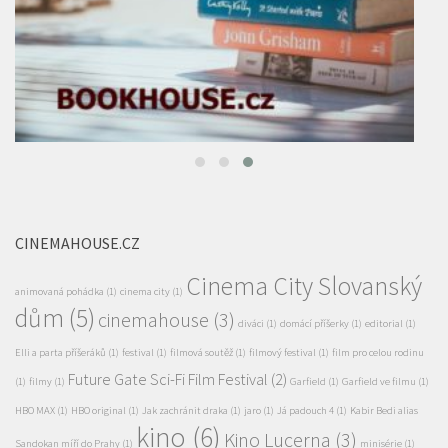
CINEMAHOUSE.CZ
Cinema City Slovanský
animovaná pohádka
(1)
cinema city
(1)
dům
(5)
cinemahouse
(3)
diváci
(1)
domácí příšerky
(1)
editorial
(1)
Elli a parta příšeráků
(1)
festival
(1)
filmová soutěž
(1)
filmový festival
(1)
film pro celou rodinu
Future Gate Sci-Fi Film Festival
(2)
(1)
filmy
(1)
Garfield
(1)
Garfield ve filmu
(1)
HBO MAX
(1)
HBO original
(1)
Jak zachránit draka
(1)
jaro
(1)
Já padouch 4
(1)
Kabir Bedi alias