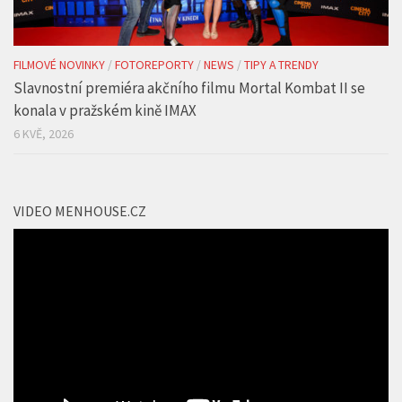
FILMOVÉ NOVINKY
/
FOTOREPORTY
/
NEWS
/
TIPY A TRENDY
Slavnostní premiéra akčního filmu Mortal Kombat II se
konala v pražském kině IMAX
6 KVĚ, 2026
VIDEO MENHOUSE.CZ
Video
přehrávač