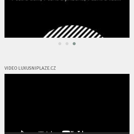
VIDEO LUXUSNIPLAZE.CZ
Video
přehrávač