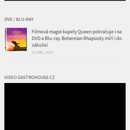
00:00
01:34
DVD / BLU-RAY
Filmová magie kapely Queen pokračuje i na
DVD a Blu-ray. Bohemian Rhapsody míří i do
zákulisí
18 BŘE, 2019
VIDEO GASTROHOUSE.CZ
Video
přehrávač