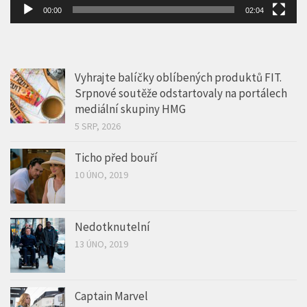
00:00
02:04
Vyhrajte balíčky oblíbených produktů FIT.
Srpnové soutěže odstartovaly na portálech
mediální skupiny HMG
5 SRP, 2026
Ticho před bouří
10 ÚNO, 2019
Nedotknutelní
13 ÚNO, 2019