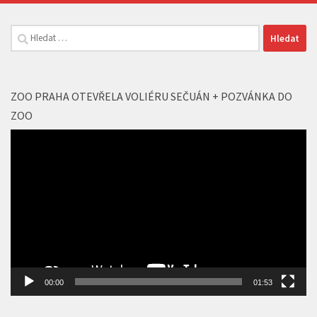
Vyhledávání
ZOO PRAHA OTEVŘELA VOLIÉRU SEČUÁN + POZVÁNKA DO
ZOO
Video
přehrávač
00:00
01:53