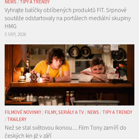
NEWS
/
TIPY A TRENDY
Vyhrajte balíčky oblíbených produktů FIT. Srpnové
soutěže odstartovaly na portálech mediální skupiny
HMG
5 SRP, 2026
FILMOVÉ NOVINKY
/
FILMY, SERIÁLY A TV
/
NEWS
/
TIPY A TRENDY
/
TRAILERY
Než se stal světovou ikonou… Film Tony zamíří do