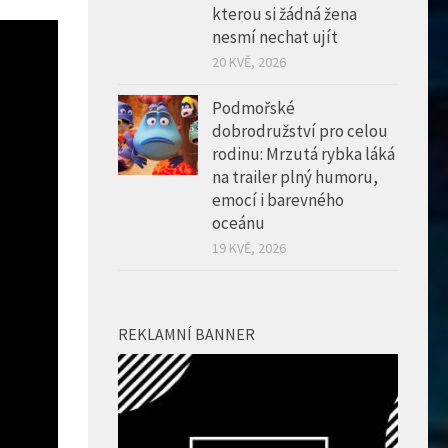
kterou si žádná žena
nesmí nechat ujít
20 KVĚ, 2026
Podmořské
dobrodružství pro celou
rodinu: Mrzutá rybka láká
na trailer plný humoru,
emocí i barevného
oceánu
19 KVĚ, 2026
REKLAMNÍ BANNER