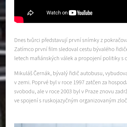
Dnes tvůrci představují první snímky z pokračov
Zatímco první film sledoval cestu bývalého řidi
letech mafiánských válek a propojení politiky 
Mikuláš Černák, bývalý řidič autobusu, vybudov
v zemi. Poprvé byl v roce 1997 zatčen za hospod
svobodu, ale v roce 2003 byl v Praze znovu zadr
ve spojení s ruskojazyčným organizovaným zloči