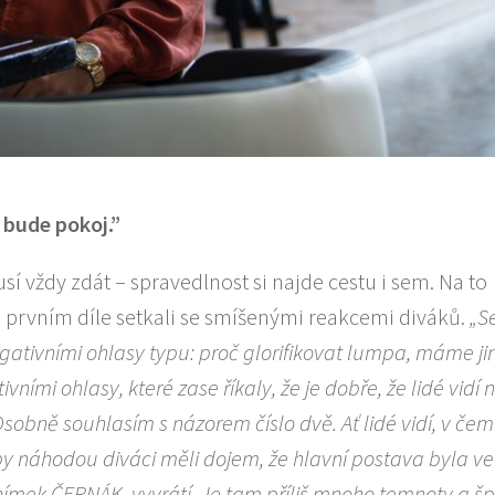
ž bude pokoj.”
sí vždy zdát – spravedlnost si najde cestu i sem. Na to
 po prvním díle setkali se smíšenými reakcemi diváků.
„S
egativními ohlasy typu: proč glorifikovat lumpa, máme ji
ními ohlasy, které zase říkaly, že je dobře, že lidé vidí 
Osobně souhlasím s názorem číslo dvě. Ať lidé vidí, v če
y náhodou diváci měli dojem, že hlavní postava byla ve
 snímek ČERNÁK, vyvrátí. Je tam příliš mnoho temnoty a š