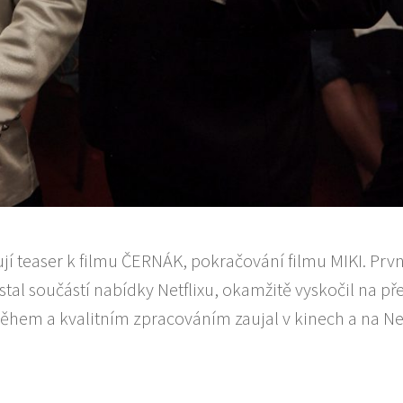
jí teaser k filmu ČERNÁK, pokračování filmu MIKI. Prvn
stal součástí nabídky Netflixu, okamžitě vyskočil na př
hem a kvalitním zpracováním zaujal v kinech a na Netf