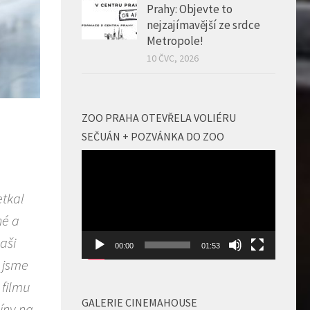
Prahy: Objevte to
nejzajímavější ze srdce
Metropole!
10 ČVC, 2026
ZOO PRAHA OTEVŘELA VOLIÉRU
SEČUÁN + POZVÁNKA DO ZOO
Video
přehrávač
etkal
né a
naši
00:00
01:53
m jsme
 filmu
GALERIE CINEMAHOUSE
píny na