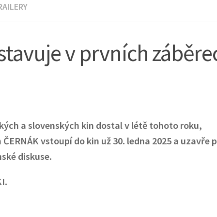
RAILERY
tavuje v prvních záběre
kých a slovenských kin dostal v létě tohoto roku,
lm ČERNÁK vstoupí do kin už 30. ledna 2025 a uzavře p
ské diskuse.
I.