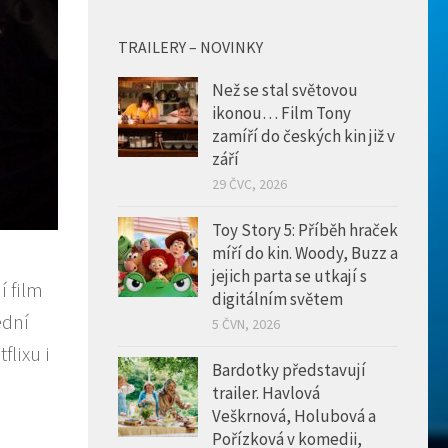
TRAILERY – NOVINKY
Než se stal světovou
ikonou… Film Tony
zamíří do českých kin již v
září
29 ČVC, 2026
Toy Story 5: Příběh hraček
míří do kin. Woody, Buzz a
jejich parta se utkají s
í film
digitálním světem
ední
5 ČVN, 2026
lixu i
Bardotky představují
trailer. Havlová
Veškrnová, Holubová a
Pořízková v komedii,