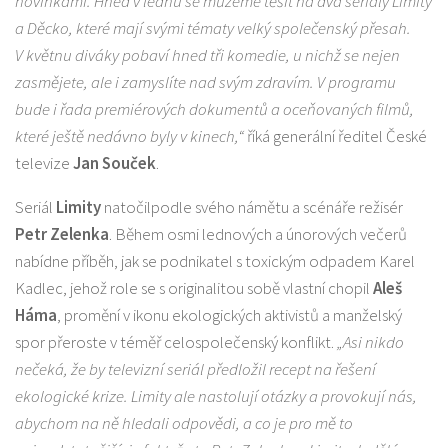
novinkami. Hned v lednu se můžeme těšit na dva seriály Limity
a Děcko, které mají svými tématy velký společenský přesah.
V květnu diváky pobaví hned tři komedie, u nichž se nejen
zasmějete, ale i zamyslíte nad svým zdravím. V programu
bude i řada premiérových dokumentů a oceňovaných filmů,
které ještě nedávno byly v kinech,“
říká generální ředitel České
televize
Jan Souček
.
Seriál
Limity
natočilpodle svého námětu a scénáře režisér
Petr Zelenka
. Během osmi lednových a únorových večerů
nabídne příběh, jak se podnikatel s toxickým odpadem Karel
Kadlec, jehož role se s originalitou sobě vlastní chopil
Aleš
Háma
, promění v ikonu ekologických aktivistů a manželský
spor přeroste v téměř celospolečenský konflikt.
„Asi nikdo
nečeká, že by televizní seriál předložil recept na řešení
ekologické krize. Limity ale nastolují otázky a provokují nás,
abychom na ně hledali odpovědi, a co je pro mě to