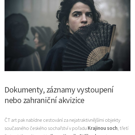
Dokumenty, záznamy vystoupení
nebo zahraniční akvizice
ČT art pak nabídne cestování za nejatraktivnějšími objekty
současného českého sochařství v pořadu
Krajinou soch
, třetí