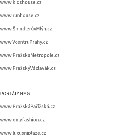
www.ŠpindlerůvMlýn.cz
www.VcentruPrahy.cz
www.PražskaMetropole.cz
www.PražskýVáclavák.cz
PORTÁLY HMG :
www.PražskáPařížská.cz
www.onlyfashion.cz
www.luxusniplaze.cz
www.nicemagazine.cz
www.luxurymagazine.cz