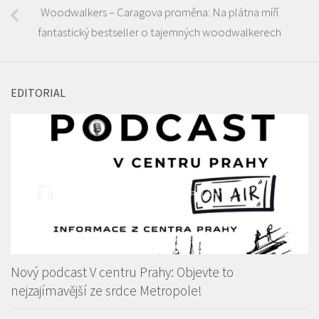
Woodwalkers – Caragova proměna: Na plátna míří
fantastický bestseller o tajemných woodwalkerech
EDITORIAL
Nový podcast V centru Prahy: Objevte to
nejzajímavější ze srdce Metropole!