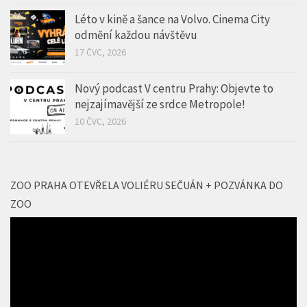
Nový podcast V centru Prahy: Objevte to
nejzajímavější ze srdce Metropole!
10 ČVC, 2026
ZOO PRAHA OTEVŘELA VOLIÉRU SEČUÁN + POZVÁNKA DO
ZOO
Video
přehrávač
00:00
01:53