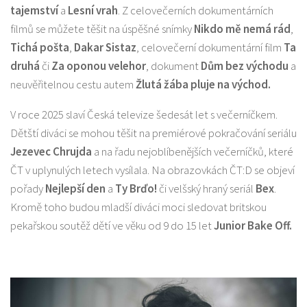
tajemství
a
Lesní vrah
. Z celovečerních dokumentárních
filmů se můžete těšit na úspěšné snímky
Nikdo mě nemá rád
,
Tichá pošta
,
Dakar Sistaz
, celovečerní dokumentární film
Ta
druhá
či
Za oponou velehor
, dokument
Dům bez východu
a
neuvěřitelnou cestu autem
Žlutá žába pluje na východ.
V roce 2025 slaví Česká televize šedesát let s večerníčkem.
Dětští diváci se mohou těšit na premiérové pokračování seriálu
Jezevec Chrujda
a na řadu nejoblíbenějších večerníčků, které
ČT v uplynulých letech vysílala. Na obrazovkách ČT:D se objeví
pořady
Nejlepší den
a
Ty Brďo!
či velšský hraný seriál
Bex
.
Kromě toho budou mladší diváci moci sledovat britskou
pekařskou soutěž dětí ve věku od 9 do 15 let
Junior Bake Off.