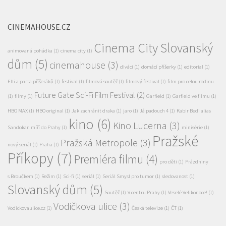
Cinema City Slovanský
animovaná pohádka
(1)
cinema city
(1)
dům
(5)
cinemahouse
(3)
diváci
(1)
domácí příšerky
(1)
editorial
(1)
Elli a parta příšeráků
(1)
festival
(1)
filmová soutěž
(1)
filmový festival
(1)
film pro celou rodinu
Future Gate Sci-Fi Film Festival
(2)
(1)
filmy
(1)
Garfield
(1)
Garfield ve filmu
(1)
HBO MAX
(1)
HBO original
(1)
Jak zachránit draka
(1)
jaro
(1)
Já padouch 4
(1)
Kabir Bedi alias
kino
(6)
Kino Lucerna
(3)
Sandokan míří do Prahy
(1)
minisérie
(1)
Pražské
Pražská Metropole
(3)
nový seriál
(1)
Praha
(1)
Příkopy
(7)
Premiéra filmu
(4)
pro děti
(1)
Prázdniny
s Broučkem
(1)
Režim
(1)
Sci-fi
(1)
seriál
(1)
Seriál Smysl pro tumor
(1)
sledovanost
(1)
Slovanský dům
(5)
Soutěž
(1)
V centru Prahy
(1)
Veselé Velikonoce!
(1)
Vodičkova ulice
(3)
Vodickovaulice.cz
(1)
Česká televize
(1)
ČT
(1)