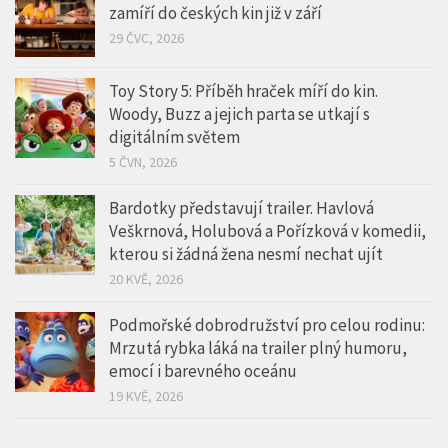
zamíří do českých kin již v září
29 ČVC, 2026
Toy Story 5: Příběh hraček míří do kin.
Woody, Buzz a jejich parta se utkají s
digitálním světem
5 ČVN, 2026
Bardotky představují trailer. Havlová
Veškrnová, Holubová a Pořízková v komedii,
kterou si žádná žena nesmí nechat ujít
20 KVĚ, 2026
Podmořské dobrodružství pro celou rodinu:
Mrzutá rybka láká na trailer plný humoru,
emocí i barevného oceánu
19 KVĚ, 2026