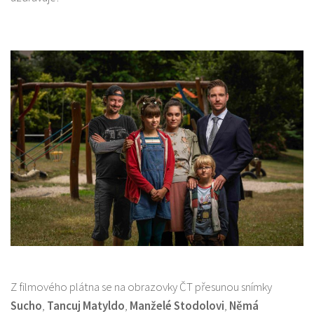
Z filmového plátna se na obrazovky ČT přesunou snímky
Sucho
,
Tancuj Matyldo
,
Manželé Stodolovi
,
Němá