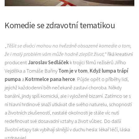
Komedie se zdravotní tematikou
„
Těšit se diváci mohou na hvězdně obsazené komedie o tom,
že i malý problém vám může hodně zlepšit život,“
říká kreativní
producent
Jaroslav Sedláček
k trojici filmů režisérů Jiřího
Vejdělka a Tomáše Bařiny
Tom je v tom
,
Když lumpa trápí
pumpa
a
Kotrmelce pana herce
. Půjde opět o příběhy lidí,
jejichž každodenní běh nečekaně zastaví choroba. Někdy
banální, jindy spíš komická, ale i vyloženě bizarní. Zatímco se s
ní hlavní hrdinové snaží utkávat dle svého naturelu, schopností
a životních zkušeností, nastalé okolnosti je stále víc nutí
redefinovat své dosavadní vztahy a život vůbec. Do další
životní etapy tak vybíhají silnější v duchu hesla: lékař léčí, láska
uzdravuje!