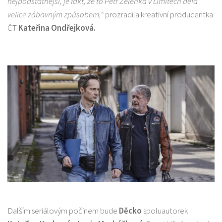
nejpodstatnější, je fakt, že to Petr Zelenka v Limitech dělá
velice zábavným způsobem,“
prozradila kreativní producentka
ČT
Kateřina Ondřejková.
Dalším seriálovým počinem bude
Děcko
spoluautorek