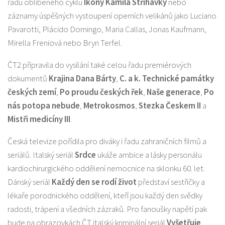
řadu oblíbeného cyklu
Ikony Kamila Střihavky
nebo
záznamy úspěšných vystoupení operních velikánů jako Luciano
Pavarotti, Plácido Domingo, Maria Callas, Jonas Kaufmann,
Mirella Freniová nebo Bryn Terfel.
ČT2 připravila do vysílání také celou řadu premiérových
dokumentů
Krajina Dana Bárty
,
C. a k. Technické památky
českých zemí
,
Po proudu českých řek
,
Naše generace
,
Po
nás potopa nebude
,
Metrokosmos
,
Stezka Českem II
a
Mistři medicíny III
.
Česká televize pořídila pro diváky i řadu zahraničních filmů a
seriálů. Italský seriál
Srdce
ukáže ambice a lásky personálu
kardiochirurgického oddělení nemocnice na sklonku 60. let.
Dánský seriál
Každý den se rodí život
představí sestřičky a
lékaře porodnického oddělení, kteří jsou každý den svědky
radosti, trápení a všedních zázraků. Pro fanoušky napětí pak
bude na obrazovkách ČT italský kriminální seriál
Vyšetřuje