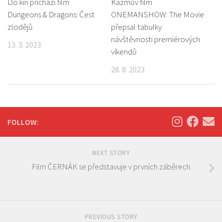
Do kin přichází film
Kazmův film
Dungeons & Dragons: Čest
ONEMANSHOW: The Movie
zlodějů
přepsal tabulky
návštěvnosti premiérových
13. 3. 2023
víkendů
28. 8. 2023
FOLLOW:
NEXT STORY
Film ČERNÁK se představuje v prvních záběrech
PREVIOUS STORY