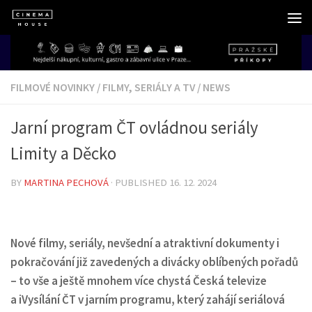
Skip to content
FILMOVÉ NOVINKY
/
FILMY, SERIÁLY A TV
/
NEWS
Jarní program ČT ovládnou seriály
Limity a Děcko
BY
MARTINA PECHOVÁ
· PUBLISHED
16. 12. 2024
Nové filmy, seriály, nevšední a atraktivní dokumenty i
pokračování již zavedených a divácky oblíbených pořadů
– to vše a ještě mnohem více chystá Česká televize
a iVysílání ČT v jarním programu, který zahájí seriálová