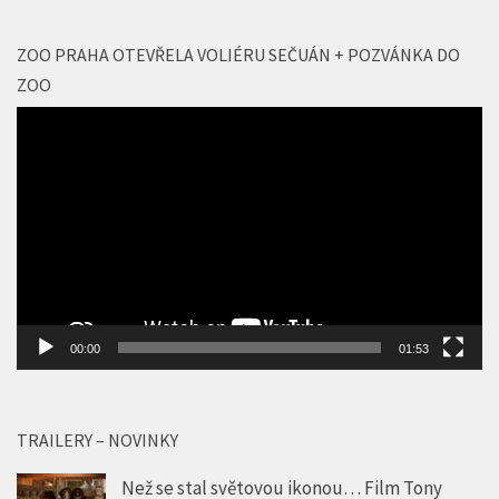
ZOO PRAHA OTEVŘELA VOLIÉRU SEČUÁN + POZVÁNKA DO
ZOO
Video
přehrávač
00:00
01:53
TRAILERY – NOVINKY
Než se stal světovou ikonou… Film Tony