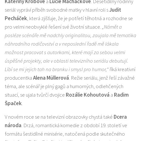
Kateřiny Krobové
a
Lucie Macháčkové
. Desetidílný rodinný
seriál vypráví příběh svobodné matky v hlavní roli s
Judit
Pecháček
, která zjišťuje, že je potřetí těhotná a rozhodne se
pro velmi neobvyklé řešení své životní situace.
„Námět a
posléze scénáře mě nadchly originalitou, zaujala mě tematika
náhradního rodičovství a v neposlední řadě mě lákala
možnost pracovat s autorkami, které mají za sebou velmi
úspěšné projekty, ale v oblasti televizního seriálu debutují.
Líbí se mi jejich tah na branku i smysl pro humor,“
říká kreativní
producentka
Alena Müllerová
. Režie seriálu, jenž řeší závažné
téma, ale scénář je plný gagů a humorných, odlehčených
situací, se ujala tvůrčí dvojice
Rozálie Kohoutová
a
Radim
Špaček
.
V novém roce se na televizní obrazovky chystá také
Dcera
národa
. Drzá, romantická komedie z období 19. století ve
formátu šestidílné minisérie, natočená podle skutečného