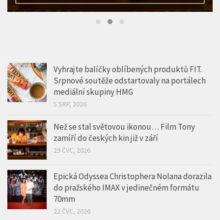
Vyhrajte balíčky oblíbených produktů FIT.
Srpnové soutěže odstartovaly na portálech
mediální skupiny HMG
5 SRP, 2026
Než se stal světovou ikonou… Film Tony
zamíří do českých kin již v září
29 ČVC, 2026
Epická Odyssea Christophera Nolana dorazila
do pražského IMAX v jedinečném formátu
70mm
22 ČVC, 2026
Léto v kině a šance na Volvo. Cinema City
odmění každou návštěvu
17 ČVC, 2026