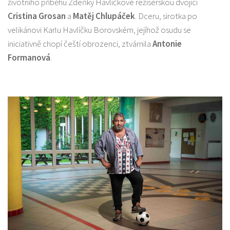
životního příběhu Zdeňky Havlíčkové režisérskou dvojicí
Cristina Grosan
a
Matěj Chlupáček
. Dceru, sirotka po
velikánovi Karlu Havlíčku Borovském, jejíhož osudu se
iniciativně chopí čeští obrozenci, ztvárnila
Antonie
Formanová
.