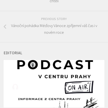
chtěli
PREVIOUS STORY
Vánoční pohádka Méďovy Vánoce zpříjemní váš čas i v
novém roce
EDITORIAL