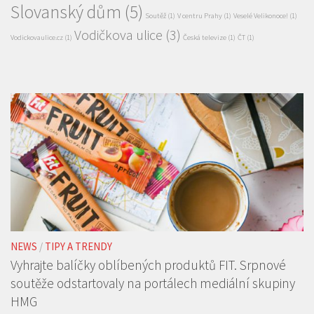
Slovanský dům
(5)
Soutěž
(1)
V centru Prahy
(1)
Veselé Velikonoce!
(1)
Vodičkova ulice
(3)
Vodickovaulice.cz
(1)
Česká televize
(1)
ČT
(1)
NEWS
/
TIPY A TRENDY
Vyhrajte balíčky oblíbených produktů FIT. Srpnové
soutěže odstartovaly na portálech mediální skupiny
HMG