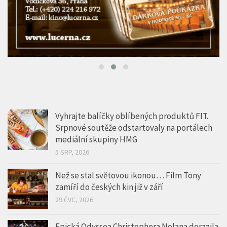
Vyhrajte balíčky oblíbených produktů FIT.
Srpnové soutěže odstartovaly na portálech
mediální skupiny HMG
5 SRP, 2026
Než se stal světovou ikonou… Film Tony
zamíří do českých kin již v září
29 ČVC, 2026
Epická Odyssea Christophera Nolana dorazila