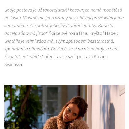
„
Moje postava je už takovej starší kocour, co nemá moc štěstí
na lásku. Vlastně mu jeho vztahy nevycházejí právě kvůli jemu
samotnému. Ale pak se jeho život obrátí naruby. Bude to
docela zábavná jízda“
říká ke své roli a filmu Kryštof Hádek.
„
Natálie je velmi zábavná, svým způsobem bezstarostná,
spontánní a přímočará. Baví mě, že si na nic nehraje a bere
život tak, jak přijde,“
představuje svoji postavu Kristina
Svarinská.