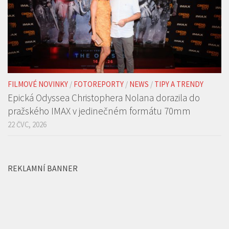
FILMOVÉ NOVINKY
/
FOTOREPORTY
/
NEWS
/
TIPY A TRENDY
Epická Odyssea Christophera Nolana dorazila do
pražského IMAX v jedinečném formátu 70mm
22 ČVC, 2026
REKLAMNÍ BANNER