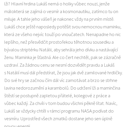
lži? Hlavní hrdina Lukáš nemá o holky vůbec nouzi, jenže
málokterá se zajímá o vesmír a kosmonautiku, zatímco tu on
miluje. A tahle jeho vášeň je nakonec vždy na prvním místě.
Lukáš chce ještě naposledy potěšit svou nemocnou maminku,
která ze všeho nejvíc touží po vnoučatech. Nenapadne ho nic
lepšího, než přesvědčit prostořekou těhotnou sousedku a
bývalou striptérku Natálii, aby sehrála jeho dívku a nastávající
ženu. Maminka je šťastná. Ale co čert nechtěl, pak se zázračně
uzdraví. Za žádnou cenu se nesmí dozvědět pravdu a Lukáš
s Natálií musí dál předstírat, že jsou jak dvě zamilované hrdličky.
Do své hry se začnou čím dál víc zamotávat a brzo se strhne
lavina nedorozumění a karambolů. Do udržení lži a maminčina
štěstí se postupně zapletou přátelé, kolegové z práce a
vůbec každý. Za chvíli v tom budou všichni pěkně lítat. Navíc,
Lukáš se vždycky chtěl v rámci programu NASA podívat do
vesmíru. Uprostřed všech zmatků dostane jeho sen úplně
novou energii.