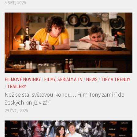
5 SRP, 2026
FILMOVÉ NOVINKY
/
FILMY, SERIÁLY A TV
/
NEWS
/
TIPY A TRENDY
/
TRAILERY
Než se stal světovou ikonou… Film Tony zamíří do
českých kin již v září
29 ČVC, 2026