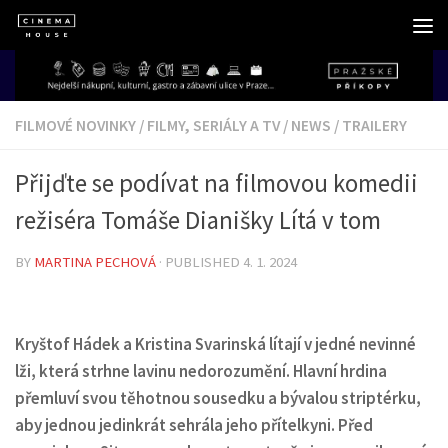
Skip to content
FILMOVÉ NOVINKY
/
FILMY, SERIÁLY A TV
/
NEWS
/
TRAILERY
Přijďte se podívat na filmovou komedii
režiséra Tomáše Dianišky Lítá v tom
BY
MARTINA PECHOVÁ
· PUBLISHED
4. 1. 2024
Kryštof Hádek a Kristina Svarinská lítají v jedné nevinné
lži, která strhne lavinu nedorozumění. Hlavní hrdina
přemluví svou těhotnou sousedku a bývalou striptérku,
aby jednou jedinkrát sehrála jeho přítelkyni. Před