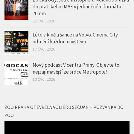
do pražského IMAX v jedinečném formátu
70mm
22 ČVC, 2026
Léto v kině a šance na Volvo. Cinema City
odmění každou návštěvu
17 ČVC, 2026
Nový podcast V centru Prahy: Objevte to
nejzajímavější ze srdce Metropole!
10 ČVC, 2026
ZOO PRAHA OTEVŘELA VOLIÉRU SEČUÁN + POZVÁNKA DO
ZOO
Video
přehrávač