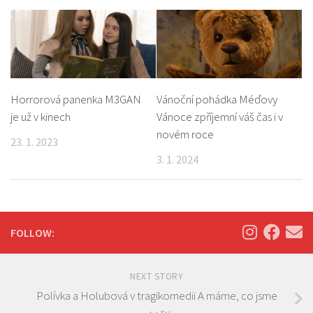
Horrorová panenka M3GAN
Vánoční pohádka Méďovy
je už v kinech
Vánoce zpříjemní váš čas i v
novém roce
23. 1. 2023
3. 1. 2024
FOLLOW:
NEXT STORY
Polívka a Holubová v tragikomedii A máme, co jsme