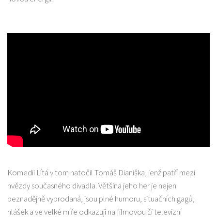
Komedii Lítá v tom natočil Tomáš Dianiška, jenž patří mezi
hvězdy současného divadla. Většina jeho her je nejen
beznadějně vyprodaná, jsou plné humoru, situačních gagů,
hlášek a ve velké míře odkazují na filmovou či televizní