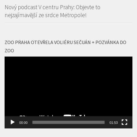
Nový podcast V centru Prahy: Objevte to
nejzajímavější ze srdce Metropole!
ZOO PRAHA OTEVŘELA VOLIÉRU SEČUÁN + POZVÁNKA DO
ZOO
Video
přehrávač
00:00
01:53