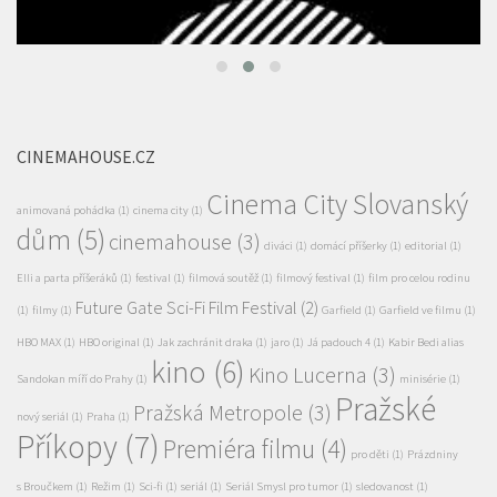
CINEMAHOUSE.CZ
Cinema City Slovanský
animovaná pohádka
(1)
cinema city
(1)
dům
(5)
cinemahouse
(3)
diváci
(1)
domácí příšerky
(1)
editorial
(1)
Elli a parta příšeráků
(1)
festival
(1)
filmová soutěž
(1)
filmový festival
(1)
film pro celou rodinu
Future Gate Sci-Fi Film Festival
(2)
(1)
filmy
(1)
Garfield
(1)
Garfield ve filmu
(1)
HBO MAX
(1)
HBO original
(1)
Jak zachránit draka
(1)
jaro
(1)
Já padouch 4
(1)
Kabir Bedi alias
kino
(6)
Kino Lucerna
(3)
Sandokan míří do Prahy
(1)
minisérie
(1)
Pražské
Pražská Metropole
(3)
nový seriál
(1)
Praha
(1)
Příkopy
(7)
Premiéra filmu
(4)
pro děti
(1)
Prázdniny
s Broučkem
(1)
Režim
(1)
Sci-fi
(1)
seriál
(1)
Seriál Smysl pro tumor
(1)
sledovanost
(1)