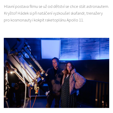
Hlavní postava filmu se už od dětství se chce stát astronautem.
Kryštof Hádek si při natáčení vyzkoušel skafandr, trenažery
pro kosmonauty i kokpit raketoplánu Apollo 11.