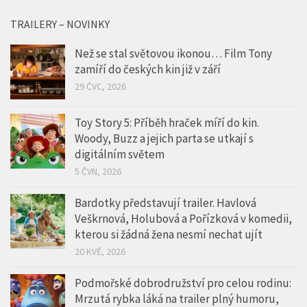
TRAILERY – NOVINKY
Než se stal světovou ikonou… Film Tony
zamíří do českých kin již v září
29 ČVC, 2026
Toy Story 5: Příběh hraček míří do kin.
Woody, Buzz a jejich parta se utkají s
digitálním světem
5 ČVN, 2026
Bardotky představují trailer. Havlová
Veškrnová, Holubová a Pořízková v komedii,
kterou si žádná žena nesmí nechat ujít
20 KVĚ, 2026
Podmořské dobrodružství pro celou rodinu:
Mrzutá rybka láká na trailer plný humoru,