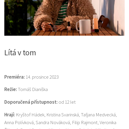
Lítá v tom
Premiéra:
14. prosince 2023
Režie:
Tomáš Dianiška
Doporučená přístupnost:
od 12 let
Hrají:
Kryštof Hádek, Kristina Svarinská, Taťjana Medvecká,
Anna Polívková, Sandra Nováková, Filip Rajmont, Veronika