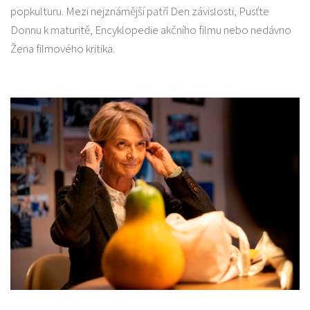
popkulturu. Mezi nejznámější patří Den závislosti, Pusťte
Donnu k maturitě, Encyklopedie akčního filmu nebo nedávno
Žena filmového kritika.