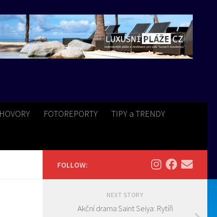
HOVORY
FOTOREPORTY
TIPY a TRENDY
FOLLOW:
NEXT STORY
Akční drama Saint Seiya: Rytíři