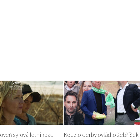
roveň syrová letní road
Kouzlo derby ovládlo žebříček