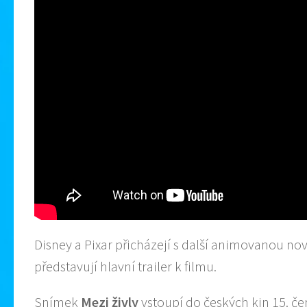
Disney a Pixar přicházejí s další animovanou no
představují hlavní trailer k filmu.
Snímek
Mezi živly
vstoupí do českých kin 15. če