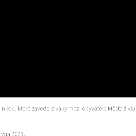
vinkou, která zavede diváky mezi obyvatele Města živlů
rvna 2023.