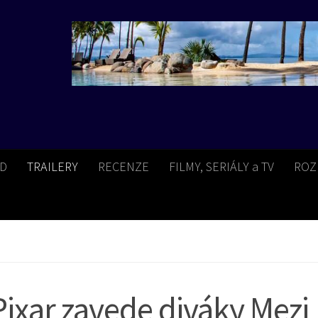
BD
TRAILERY
RECENZE
FILMY, SERIÁLY a TV
ROZ
ixar zavede diváky Mezi