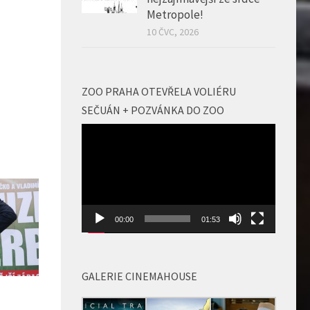
Metropole!
10 ČVC, 2026
ZOO PRAHA OTEVŘELA VOLIÉRU
SEČUÁN + POZVÁNKA DO ZOO
Video
přehrávač
00:00
01:53
GALERIE CINEMAHOUSE