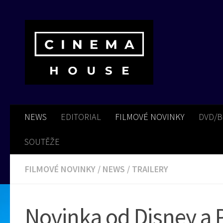
Skip to content
NEWS
EDITORIAL
FILMOVÉ NOVINKY
DVD/
SOUTĚŽE
FILMOVÉ NOVINKY
/
NEWS
/
TRAILERY
Novinka od Disney a P