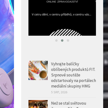
Vyhrajte balíčky
oblíbených produktů FIT.
Srpnové soutěže
odstartovaly na portálech
mediální skupiny HMG
5 SRP, 2026
Než se stal světovou