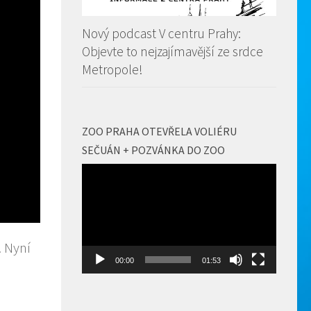
Nový podcast V centru Prahy:
Objevte to nejzajímavější ze srdce
Metropole!
ZOO PRAHA OTEVŘELA VOLIÉRU
SEČUÁN + POZVÁNKA DO ZOO
Video
přehrávač
. Nyní
00:00
01:53