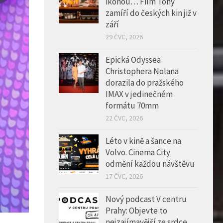
ikonou… Film Tony
zamíří do českých kin již v
září
29 ČVC, 2026
Epická Odyssea
Christophera Nolana
dorazila do pražského
IMAX v jedinečném
formátu 70mm
22 ČVC, 2026
Léto v kině a šance na
Volvo. Cinema City
odmění každou návštěvu
17 ČVC, 2026
Nový podcast V centru
Prahy: Objevte to
nejzajímavější ze srdce