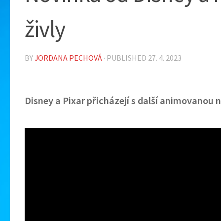
živly
BY
JORDANA PECHOVÁ
· PUBLISHED
27. 4. 2023
Disney a Pixar přicházejí s další animovanou 