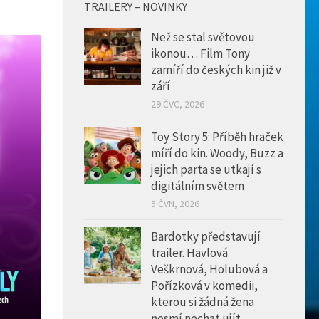
TRAILERY – NOVINKY
Než se stal světovou
ikonou… Film Tony
zamíří do českých kin již v
září
29 ČVC, 2026
Toy Story 5: Příběh hraček
míří do kin. Woody, Buzz a
jejich parta se utkají s
digitálním světem
5 ČVN, 2026
Bardotky představují
trailer. Havlová
Veškrnová, Holubová a
Pořízková v komedii,
kterou si žádná žena
nesmí nechat ujít