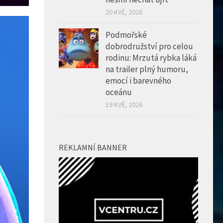
20 KVĚ, 2026
Podmořské
dobrodružství pro celou
rodinu: Mrzutá rybka láká
na trailer plný humoru,
emocí i barevného
oceánu
19 KVĚ, 2026
REKLAMNÍ BANNER