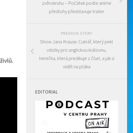
zvěrokruhu – Počátek podle anime
předlohy představuje trailer
PREVIOUS STORY
Show Jana Krause: Cukrář, který pekl
vdolky pro anglickou královnu,
herečka, která predikuje z čísel, a jak si
živlů.
vidět na ptáka
EDITORIAL