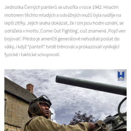
Jednotka Černých panterů se utvořila v roce 1942. Hnacím
motorem těchto mladých a odvážných mužů byla naděje na
lepší zítřky. Jejich snaha dokázat, že i oni jsou hodni uznání, se
odrážela v mottu ‚Come Out Fighting’, což znamená ‚Pojď ven
bojovat’. Přesto je američtí generálové nehodlali poslat do
války, i když “panteři” tvrdě trénovali a prokazovali vynikající
fyzické i taktické schopnosti.