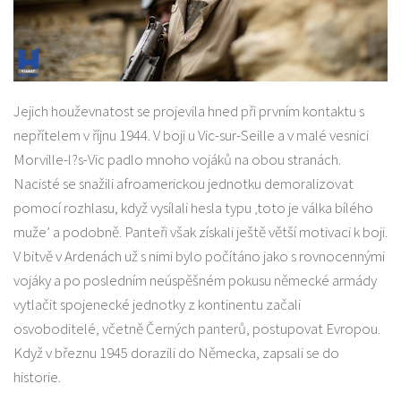
Jejich houževnatost se projevila hned při prvním kontaktu s
nepřítelem v říjnu 1944. V boji u Vic-sur-Seille a v malé vesnici
Morville-l?s-Vic padlo mnoho vojáků na obou stranách.
Nacisté se snažili afroamerickou jednotku demoralizovat
pomocí rozhlasu, když vysílali hesla typu ‚toto je válka bílého
muže’ a podobně. Panteři však získali ještě větší motivaci k boji.
V bitvě v Ardenách už s nimi bylo počítáno jako s rovnocennými
vojáky a po posledním neúspěšném pokusu německé armády
vytlačit spojenecké jednotky z kontinentu začali
osvoboditelé, včetně Černých panterů, postupovat Evropou.
Když v březnu 1945 dorazili do Německa, zapsali se do
historie.