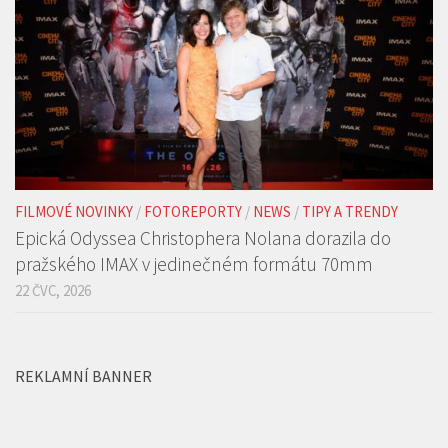
FILMOVÉ NOVINKY
/
FOTOREPORTY
/
NEWS
/
TIPY A TRENDY
Epická Odyssea Christophera Nolana dorazila do
pražského IMAX v jedinečném formátu 70mm
22 ČVC, 2026
REKLAMNÍ BANNER