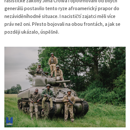
rasistické zákony Jima Crowa i opovrhování od bílých
generálů postavilo tento ryze afroamerický prapor do
nezáviděníhodné situace. I nacističtí zajatci měli více
práv než oni. Přesto bojovali na obou frontách, a jak se
později ukázalo, úspěšně.