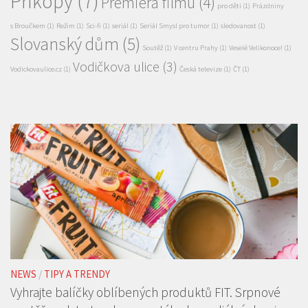
Příkopy
(7)
Premiéra filmu
(4)
pro děti
(1)
Prázdniny
s Broučkem
(1)
Režim
(1)
Sci-fi
(1)
seriál
(1)
Seriál Smysl pro tumor
(1)
sledovanost
(1)
Slovanský dům
(5)
Soutěž
(1)
V centru Prahy
(1)
Veselé Velikonoce!
(1)
Vodičkova ulice
(3)
Vodickovaulice.cz
(1)
Česká televize
(1)
ČT
(1)
NEWS
/
TIPY A TRENDY
Vyhrajte balíčky oblíbených produktů FIT. Srpnové