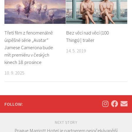
Třetí film z fenomenálně
Bez věcí nad věcí (100
úspěšné série „Avatar“
Things) | trailer
Jamese Camerona bude
14. 5. 2019
mít premiéru v českých
kinech 18. prosince
10. 9. 2025
FOLLOW:
NEXT STORY
Prague Marriott Hotel je partnerem nejočekávanější