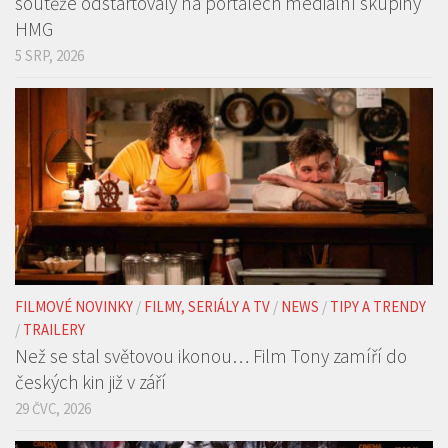
soutěže odstartovaly na portálech mediální skupiny
HMG
5 SRP, 2026
FILMOVÉ NOVINKY
/
FILMY, SERIÁLY A TV
/
NEWS
/
TIPY A TRENDY
/
TRAILERY
Než se stal světovou ikonou… Film Tony zamíří do
českých kin již v září
29 ČVC, 2026