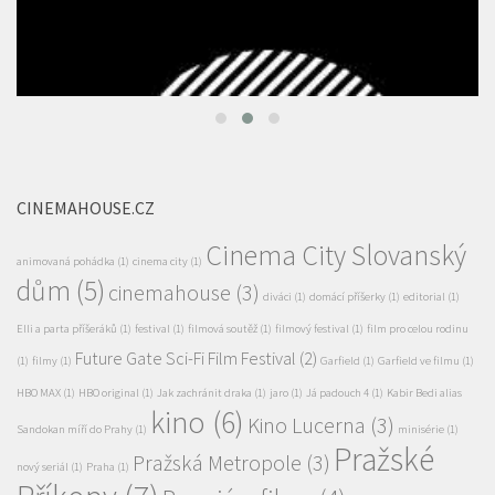
CINEMAHOUSE.CZ
Cinema City Slovanský
animovaná pohádka
(1)
cinema city
(1)
dům
(5)
cinemahouse
(3)
diváci
(1)
domácí příšerky
(1)
editorial
(1)
Elli a parta příšeráků
(1)
festival
(1)
filmová soutěž
(1)
filmový festival
(1)
film pro celou rodinu
Future Gate Sci-Fi Film Festival
(2)
(1)
filmy
(1)
Garfield
(1)
Garfield ve filmu
(1)
HBO MAX
(1)
HBO original
(1)
Jak zachránit draka
(1)
jaro
(1)
Já padouch 4
(1)
Kabir Bedi alias
kino
(6)
Kino Lucerna
(3)
Sandokan míří do Prahy
(1)
minisérie
(1)
Pražské
Pražská Metropole
(3)
nový seriál
(1)
Praha
(1)