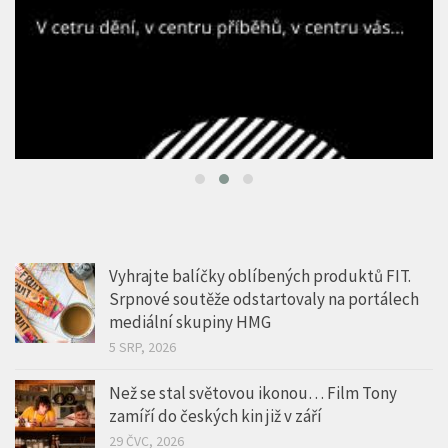
Vyhrajte balíčky oblíbených produktů FIT.
Srpnové soutěže odstartovaly na portálech
mediální skupiny HMG
5 SRP, 2026
Než se stal světovou ikonou… Film Tony
zamíří do českých kin již v září
29 ČVC, 2026