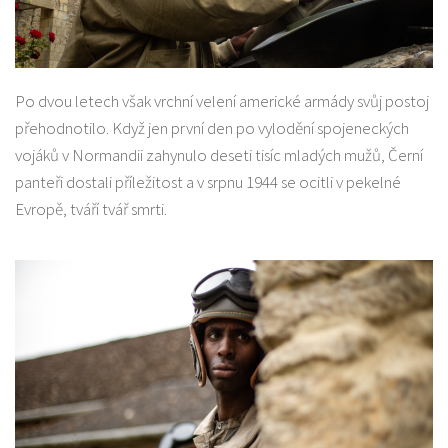
Po dvou letech však vrchní velení americké armády svůj postoj
přehodnotilo. Když jen první den po vylodění spojeneckých
vojáků v Normandii zahynulo deseti tisíc mladých mužů, Černí
panteři dostali příležitost a v srpnu 1944 se ocitli v pekelné
Evropě, tváří tvář smrti.