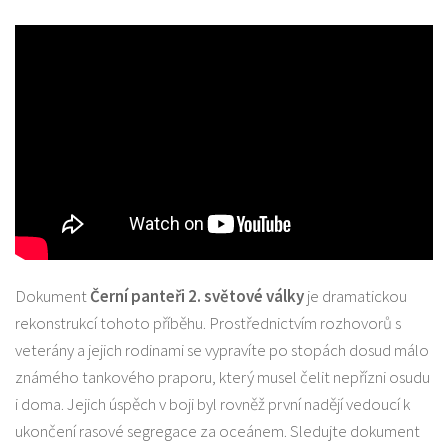
Dokument
Černí panteři 2. světové války
je dramatickou
rekonstrukcí tohoto příběhu. Prostřednictvím rozhovorů s
veterány a jejich rodinami se vypravíte po stopách dosud málo
známého tankového praporu, který musel čelit nepřízni osudu
i doma. Jejich úspěch v boji byl rovněž první nadějí vedoucí k
ukončení rasové segregace za oceánem. Sledujte dokument