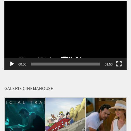
Video
přehrávač
00:00
01:53
GALERIE CINEMAHOUSE