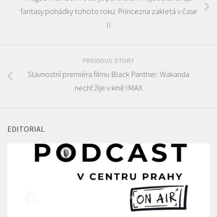
fantasy pohádky tohoto roku: Princezna zakletá v čase
II
PREVIOUS STORY
Slavnostní premiéra filmu Black Panther: Wakanda
nechť žije v kině IMAX
EDITORIAL