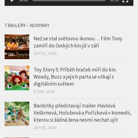
00:00
01:53
TRAILERY – NOVINKY
Než se stal světovou ikonou… Film Tony
zamíří do českých kin již v září
29 ČVC, 2026
Toy Story 5: Příběh hraček míří do kin.
Woody, Buzz a jejich parta se utkají s
digitálním světem
5 ČVN, 2026
Bardotky představují trailer. Havlová
Veškrnová, Holubová a Pořízková v komedii,
kterou si žádná žena nesmí nechat ujít
20 KVĚ, 2026