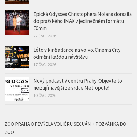
Epická Odyssea Christophera Nolana dorazila
do pražského IMAX v jedinečném formátu
70mm
22 ČVC, 2026
Léto v kině a šance na Volvo. Cinema City
odmění každou návštěvu
17 ČVC, 2026
Nový podcast V centru Prahy: Objevte to
nejzajímavější ze srdce Metropole!
10 ČVC, 2026
ZOO PRAHA OTEVŘELA VOLIÉRU SEČUÁN + POZVÁNKA DO
ZOO