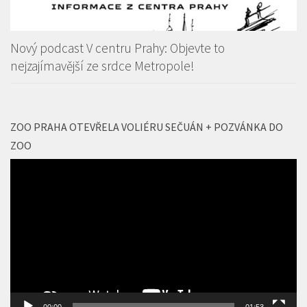
Nový podcast V centru Prahy: Objevte to
nejzajímavější ze srdce Metropole!
ZOO PRAHA OTEVŘELA VOLIÉRU SEČUÁN + POZVÁNKA DO
ZOO
Video
přehrávač