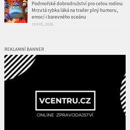
Podmořské dobrodružství pro celou rodinu:
Mrzutá rybka láká na trailer plný humoru,
emocí i barevného oceánu
19 KVĚ, 2026
REKLAMNÍ BANNER