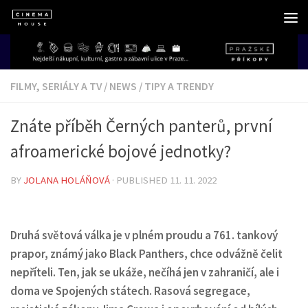
Skip to content
FILMY, SERIÁLY A TV
/
NEWS
/
TIPY A TRENDY
Znáte příběh Černých panterů, první
afroamerické bojové jednotky?
BY
JOLANA HOLÁŇOVÁ
· PUBLISHED
11. 11. 2022
Druhá světová válka je v plném proudu a 761. tankový
prapor, známý jako Black Panthers, chce odvážně čelit
nepříteli. Ten, jak se ukáže, nečíhá jen v zahraničí, ale i
doma ve Spojených státech. Rasová segregace,