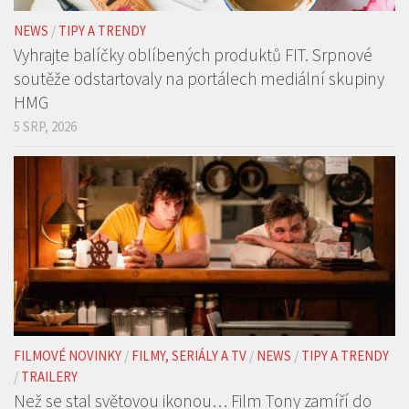
soutěže odstartovaly na portálech mediální skupiny
HMG
5 SRP, 2026
FILMOVÉ NOVINKY
/
FILMY, SERIÁLY A TV
/
NEWS
/
TIPY A TRENDY
/
TRAILERY
Než se stal světovou ikonou… Film Tony zamíří do
českých kin již v září
29 ČVC, 2026