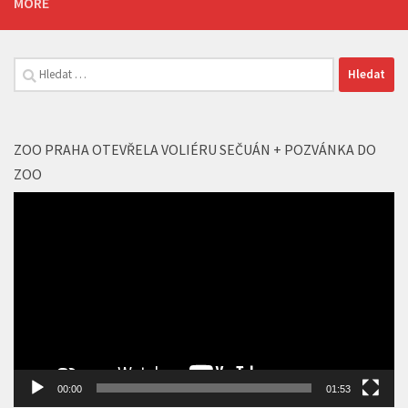
ZOO PRAHA OTEVŘELA VOLIÉRU SEČUÁN + POZVÁNKA DO
ZOO
Video
přehrávač
00:00
01:53
SOUTĚŽE