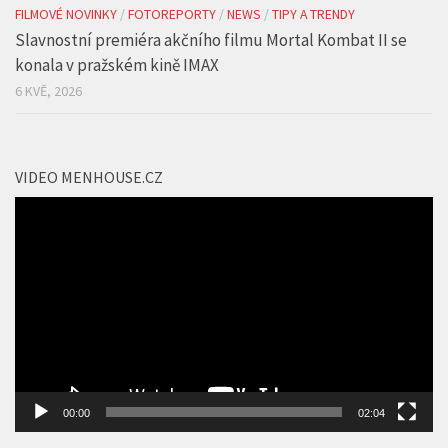
6 KVĚ, 2026
VIDEO MENHOUSE.CZ
Video
přehrávač
00:00
02:04
REKLAMNÍ BANNER