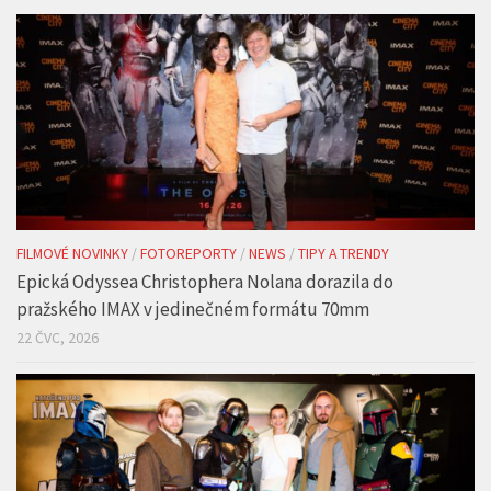
FILMOVÉ NOVINKY
/
FOTOREPORTY
/
NEWS
/
TIPY A TRENDY
Epická Odyssea Christophera Nolana dorazila do
pražského IMAX v jedinečném formátu 70mm
22 ČVC, 2026