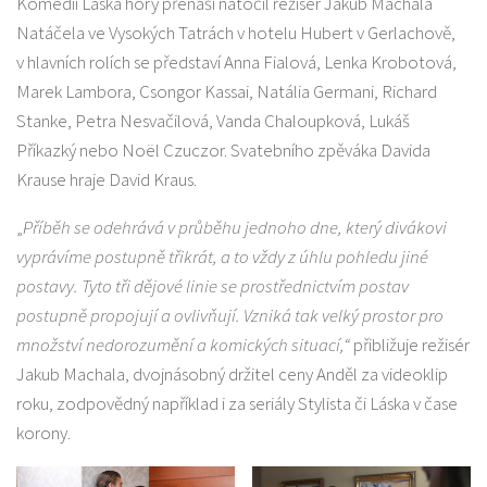
Komedii Láska hory přenáší natočil režisér Jakub Machala
Natáčela ve Vysokých Tatrách v hotelu Hubert v Gerlachově,
v hlavních rolích se představí Anna Fialová, Lenka Krobotová,
Marek Lambora, Csongor Kassai, Natália Germani, Richard
Stanke, Petra Nesvačilová, Vanda Chaloupková, Lukáš
Příkazký nebo Noël Czuczor. Svatebního zpěváka Davida
Krause hraje David Kraus.
„
Příběh se odehrává v průběhu jednoho dne, který divákovi
vyprávíme postupně třikrát, a to vždy z úhlu pohledu jiné
postavy. Tyto tři dějové linie se prostřednictvím postav
postupně propojují a ovlivňují. Vzniká tak velký prostor pro
množství nedorozumění a komických situací,“
přibližuje režisér
Jakub Machala, dvojnásobný držitel ceny Anděl za videoklip
roku, zodpovědný například i za seriály Stylista či Láska v čase
korony.