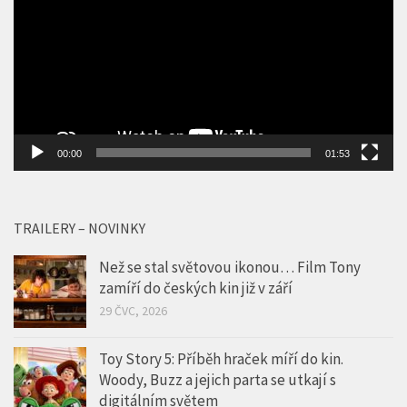
00:00
01:53
TRAILERY – NOVINKY
Než se stal světovou ikonou… Film Tony
zamíří do českých kin již v září
29 ČVC, 2026
Toy Story 5: Příběh hraček míří do kin.
Woody, Buzz a jejich parta se utkají s
digitálním světem