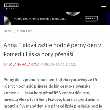
Skip to content
NEWS
/
TRAILERY
Anna Fialová zažije hodně perný den v
komedii Láska hory přenáší
BY
JOLANA HOLÁŇOVÁ
· PUBLISHED
10. 3. 2022
Perný den v jednom horském hotelu vyprávěný ze tří
různých pohledů přinese do kin česko-slovenská
komedie „Láska hory přenáší“. V centru dění stojí
nevěsta Alex s tváří Anny Fialové, které se před očima
hroutí její vysněný den. Po pánské jízdě předešlé noci je