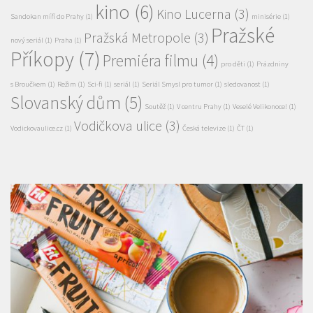
Premiéra filmu
(4)
pro děti
(1)
Prázdniny
s Broučkem
(1)
Režim
(1)
Sci-fi
(1)
seriál
(1)
Seriál Smysl pro tumor
(1)
sledovanost
(1)
Slovanský dům
(5)
Soutěž
(1)
V centru Prahy
(1)
Veselé Velikonoce!
(1)
Vodičkova ulice
(3)
Vodickovaulice.cz
(1)
Česká televize
(1)
ČT
(1)
NEWS
/
TIPY A TRENDY
Vyhrajte balíčky oblíbených produktů FIT. Srpnové