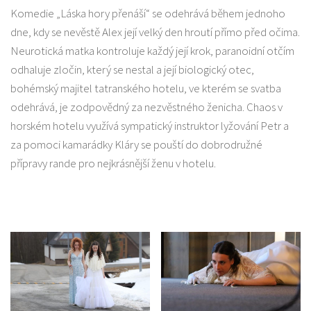
Komedie „Láska hory přenáší“ se odehrává během jednoho
dne, kdy se nevěstě Alex její velký den hroutí přímo před očima.
Neurotická matka kontroluje každý její krok, paranoidní otčím
odhaluje zločin, který se nestal a její biologický otec,
bohémský majitel tatranského hotelu, ve kterém se svatba
odehrává, je zodpovědný za nezvěstného ženicha. Chaos v
horském hotelu využívá sympatický instruktor lyžování Petr a
za pomoci kamarádky Kláry se pouští do dobrodružné
přípravy rande pro nejkrásnější ženu v hotelu.