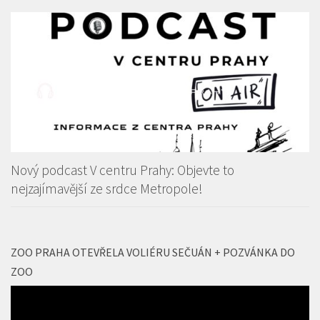
Nový podcast V centru Prahy: Objevte to
nejzajímavější ze srdce Metropole!
ZOO PRAHA OTEVŘELA VOLIÉRU SEČUÁN + POZVÁNKA DO
ZOO
Video
přehrávač