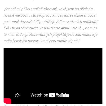
„
Scénář mi přišel strašně zábavný, když jsem ho přečetla.
Hodně mě bavila i ta propracovanost, jak se různé situace
postupně dovysvětlují protože je vidíme z různých pohledů,“
říká k filmu představitelka hlavní role Anna Fialová
.
„
Jsem za
ten film ráda, protože vtipných projektů je docela málo, a je
málo ženských postav, které jsou takhle vtipné.“