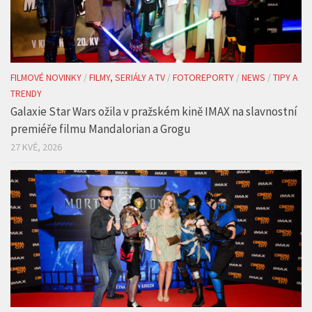
FILMOVÉ NOVINKY
/
FILMY, SERIÁLY A TV
/
FOTOREPORTY
/
NEWS
/
TIPY A
TRENDY
Galaxie Star Wars ožila v pražském kině IMAX na slavnostní
premiéře filmu Mandalorian a Grogu
27 KVĚ, 2026
FILMOVÉ NOVINKY
/
FOTOREPORTY
/
NEWS
/
TIPY A TRENDY
Slavnostní premiéra akčního filmu Mortal Kombat II se
konala v pražském kině IMAX