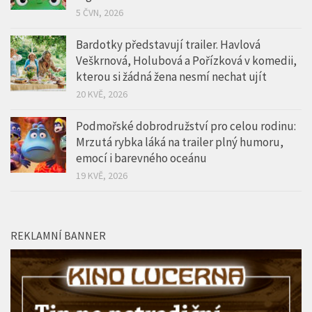
5 ČVN, 2026
Bardotky představují trailer. Havlová
Veškrnová, Holubová a Pořízková v komedii,
kterou si žádná žena nesmí nechat ujít
20 KVĚ, 2026
Podmořské dobrodružství pro celou rodinu:
Mrzutá rybka láká na trailer plný humoru,
emocí i barevného oceánu
19 KVĚ, 2026
REKLAMNÍ BANNER