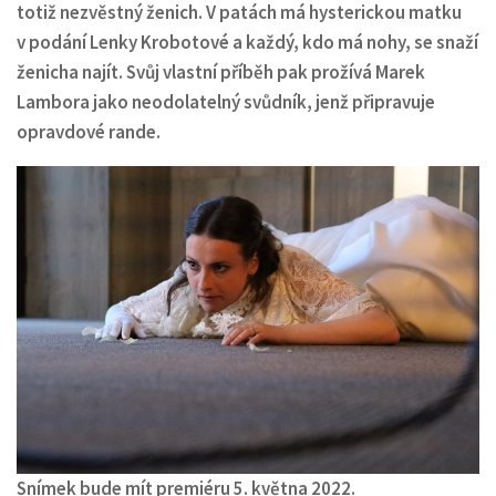
totiž nezvěstný ženich. V patách má hysterickou matku
v podání Lenky Krobotové a každý, kdo má nohy, se snaží
ženicha najít. Svůj vlastní příběh pak prožívá Marek
Lambora jako neodolatelný svůdník, jenž připravuje
opravdové rande.
Snímek bude mít premiéru 5. května 2022.