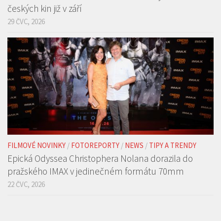
FILMOVÉ NOVINKY
/
FOTOREPORTY
/
NEWS
/
TIPY A TRENDY
Epická Odyssea Christophera Nolana dorazila do
pražského IMAX v jedinečném formátu 70mm
22 ČVC, 2026
REKLAMNÍ BANNER