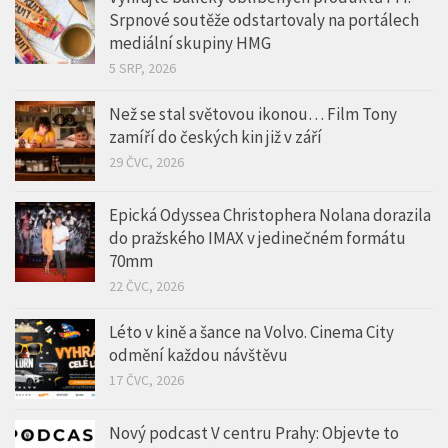
Než se stal světovou ikonou… Film Tony
zamíří do českých kin již v září
29 ČVC, 2026
Epická Odyssea Christophera Nolana dorazila
do pražského IMAX v jedinečném formátu
70mm
22 ČVC, 2026
Léto v kině a šance na Volvo. Cinema City
odmění každou návštěvu
17 ČVC, 2026
Nový podcast V centru Prahy: Objevte to
nejzajímavější ze srdce Metropole!
10 ČVC, 2026