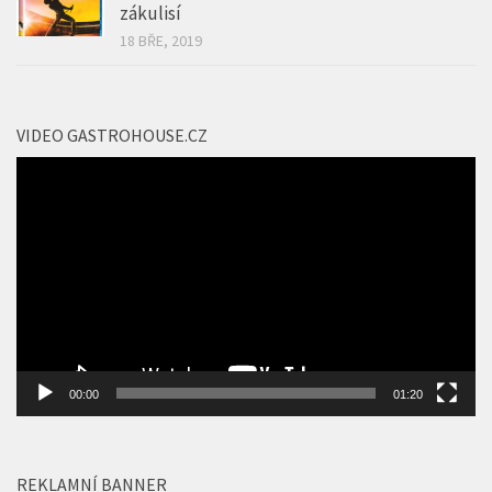
18 BŘE, 2019
VIDEO GASTROHOUSE.CZ
Video
přehrávač
00:00
01:20
REKLAMNÍ BANNER