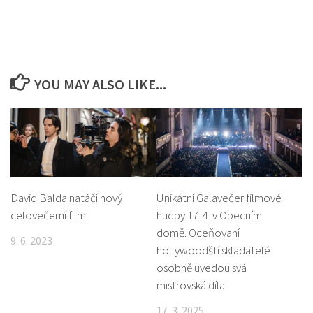
YOU MAY ALSO LIKE...
David Balda natáčí nový
Unikátní Galavečer filmové
celovečerní film
hudby 17. 4. v Obecním
domě. Oceňovaní
9. 6. 2023
hollywoodští skladatelé
osobně uvedou svá
mistrovská díla
17. 3. 2025