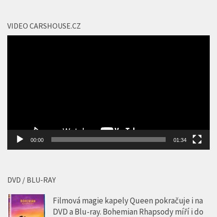
VIDEO CARSHOUSE.CZ
Video
přehrávač
00:00
01:34
DVD / BLU-RAY
Filmová magie kapely Queen pokračuje i na
DVD a Blu-ray. Bohemian Rhapsody míří i do
zákulisí