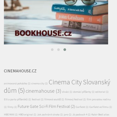
CINEMAHOUSE.CZ
Cinema City Slovanský
animovaná pohádka
(1)
cinema city
(1)
dům
(5)
cinemahouse
(3)
diváci
(1)
domácí příšerky
(1)
editorial
(1)
Elli a parta příšeráků
(1)
festival
(1)
filmová soutěž
(1)
filmový festival
(1)
film pro celou rodinu
Future Gate Sci-Fi Film Festival
(2)
(1)
filmy
(1)
Garfield
(1)
Garfield ve filmu
(1)
HBO MAX
(1)
HBO original
(1)
Jak zachránit draka
(1)
jaro
(1)
Já padouch 4
(1)
Kabir Bedi alias
kino
(6)
Kino Lucerna
(3)
Sandokan míří do Prahy
(1)
minisérie
(1)
Pražské
Pražská Metropole
(3)
nový seriál
(1)
Praha
(1)
Příkopy
(7)