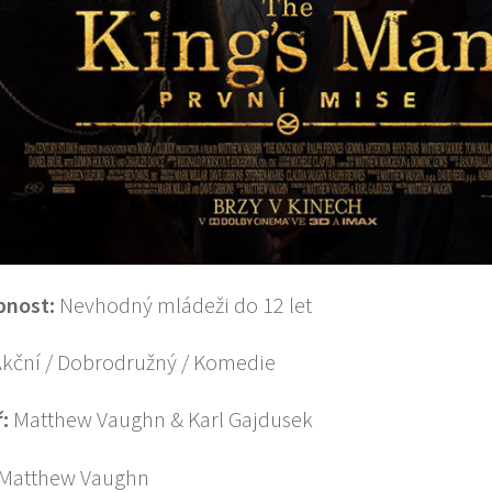
pnost:
Nevhodný mládeži do 12 let
kční / Dobrodružný / Komedie
ř:
Matthew Vaughn & Karl Gajdusek
Matthew Vaughn