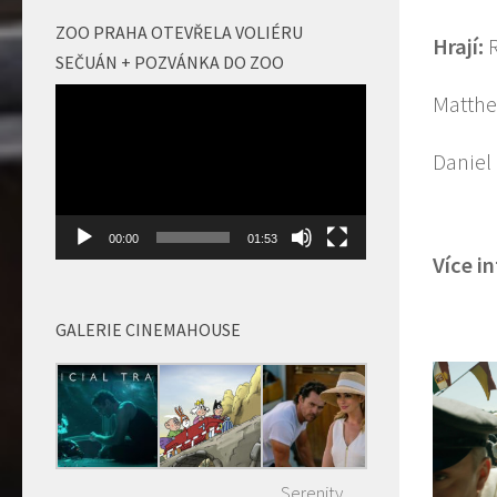
ZOO PRAHA OTEVŘELA VOLIÉRU
Hrají:
SEČUÁN + POZVÁNKA DO ZOO
Video
Matthe
přehrávač
Daniel
00:00
01:53
Více i
GALERIE CINEMAHOUSE
Serenity