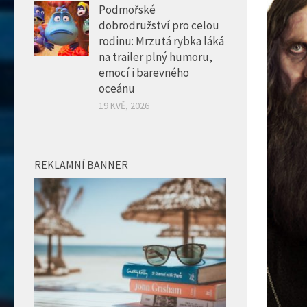
Podmořské
dobrodružství pro celou
rodinu: Mrzutá rybka láká
na trailer plný humoru,
emocí i barevného
oceánu
19 KVĚ, 2026
REKLAMNÍ BANNER