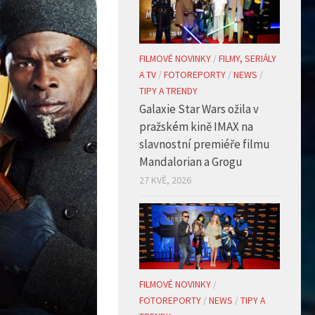
FILMOVÉ NOVINKY
/
FILMY, SERIÁLY
A TV
/
FOTOREPORTY
/
NEWS
/
TIPY A TRENDY
Galaxie Star Wars ožila v
pražském kině IMAX na
slavnostní premiéře filmu
Mandalorian a Grogu
27 KVĚ, 2026
FILMOVÉ NOVINKY
/
FOTOREPORTY
/
NEWS
/
TIPY A