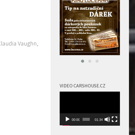
Claudia Vaughn,
VIDEO CARSHOUSE.CZ
Video
přehrávač
00:00
01:34