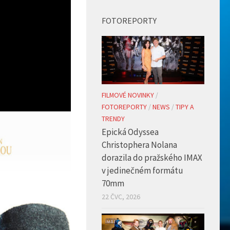
FOTOREPORTY
FILMOVÉ NOVINKY
/
FOTOREPORTY
/
NEWS
/
TIPY A
TRENDY
Epická Odyssea
Christophera Nolana
dorazila do pražského IMAX
v jedinečném formátu
70mm
22 ČVC, 2026