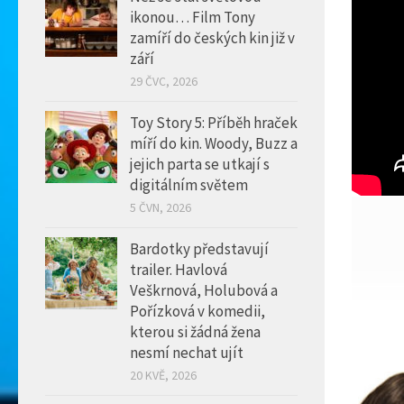
ikonou… Film Tony
zamíří do českých kin již v
září
29 ČVC, 2026
Toy Story 5: Příběh hraček
míří do kin. Woody, Buzz a
jejich parta se utkají s
digitálním světem
5 ČVN, 2026
Bardotky představují
trailer. Havlová
Veškrnová, Holubová a
Pořízková v komedii,
kterou si žádná žena
nesmí nechat ujít
20 KVĚ, 2026