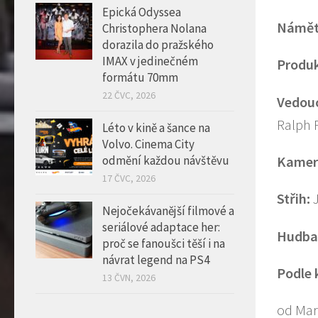
Epická Odyssea
Námět
Christophera Nolana
dorazila do pražského
IMAX v jedinečném
Produ
formátu 70mm
22 ČVC, 2026
Vedouc
Ralph 
Léto v kině a šance na
Volvo. Cinema City
Kamer
odmění každou návštěvu
17 ČVC, 2026
Střih:
Nejočekávanější filmové a
seriálové adaptace her:
Hudba
proč se fanoušci těší i na
návrat legend na PS4
Podle
13 ČVN, 2026
od Mar