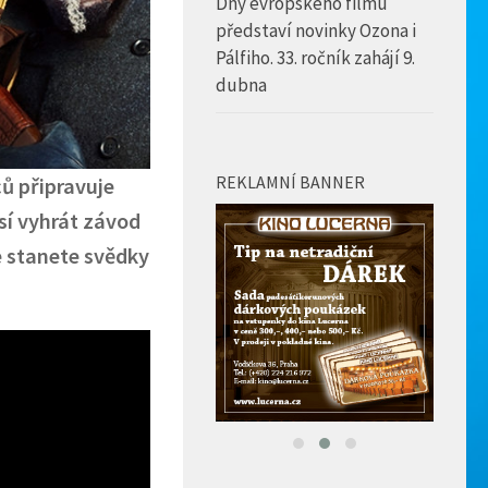
Dny evropského filmu
představí novinky Ozona i
Pálfiho. 33. ročník zahájí 9.
dubna
REKLAMNÍ BANNER
ců připravuje
sí vyhrát závod
e stanete svědky