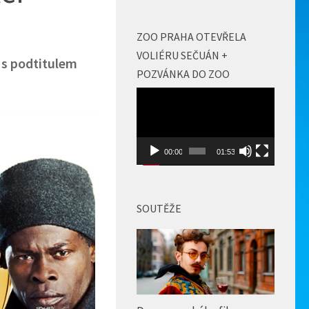
ZOO PRAHA OTEVŘELA
VOLIÉRU SEČUÁN +
s podtitulem
POZVÁNKA DO ZOO
Video
přehrávač
00:00
01:53
SOUTĚŽE