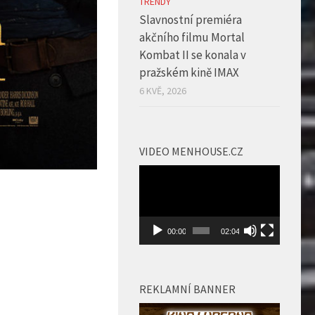
TRENDY
Slavnostní premiéra
akčního filmu Mortal
Kombat II se konala v
pražském kině IMAX
6 KVĚ, 2026
VIDEO MENHOUSE.CZ
Video
přehrávač
00:00
02:04
REKLAMNÍ BANNER