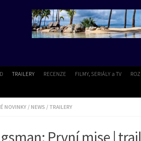
BD
TRAILERY
RECENZE
FILMY, SERIÁLY a TV
ROZ
É NOVINKY
/
NEWS
/
TRAILERY
gsman: První mise | trai