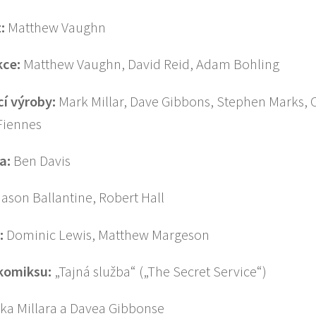
:
Matthew Vaughn
kce:
Matthew Vaughn, David Reid, Adam Bohling
í výroby:
Mark Millar, Dave Gibbons, Stephen Marks, 
Fiennes
a:
Ben Davis
Jason Ballantine, Robert Hall
:
Dominic Lewis, Matthew Margeson
 komiksu
:
„Tajná služba“ („The Secret Service“)
ka Millara a Davea Gibbonse