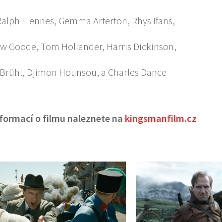
Ralph Fiennes, Gemma Arterton, Rhys Ifans,
w Goode, Tom Hollander, Harris Dickinson,
 Brühl, Djimon Hounsou, a Charles Dance
nformací o filmu naleznete na
kingsmanfilm.cz