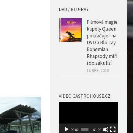
DVD / BLU-RAY
Filmová magie
kapely Queen
pokračuje i na
DVD a Blu-ray.
Bohemian
Rhapsody míří
i do zákulisí
18 BŘE, 2019
VIDEO GASTROHOUSE.CZ
Video
přehrávač
00:00
01:20