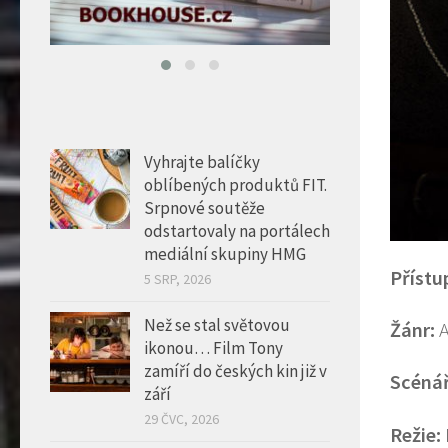
Vyhrajte balíčky
oblíbených produktů FIT.
Srpnové soutěže
odstartovaly na portálech
mediální skupiny HMG
Přístu
5 SRP, 2026
Než se stal světovou
Žánr:
A
ikonou… Film Tony
zamíří do českých kin již v
Scéná
září
29 ČVC, 2026
Režie: