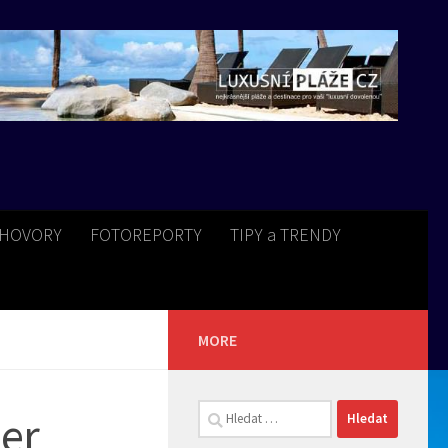
HOVORY
FOTOREPORTY
TIPY a TRENDY
MORE
Vyhledávání
ler