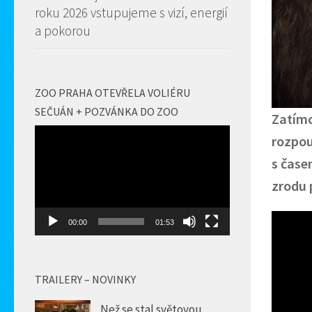
roku 2026 vstupujeme s vizí, energií
a pokorou
ZOO PRAHA OTEVŘELA VOLIÉRU
SEČUÁN + POZVÁNKA DO ZOO
Zatímc
Video
rozpou
přehrávač
s čase
zrodu 
00:00
01:53
TRAILERY – NOVINKY
Než se stal světovou