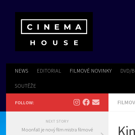
Skip to content
NEWS
EDITORIAL
FILMOVÉ NOVINKY
DVD/
SOUTĚŽE
FILMOV
FOLLOW:
NEXT STORY
Kin
Moonfall je nový film mistra filmové