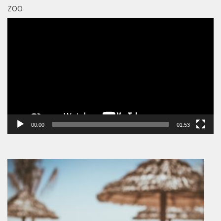
ZOO
Video
přehrávač
00:00
01:53