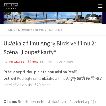
Skip to content
FILMOVÉ NOVINKY
/
NEWS
/
TRAILERY
Ukázka z filmu Angry Birds ve filmu 2:
Scéna „Loupež karty“
BY
JOLANA HOLÁŇOVÁ
· PUBLISHED
29. 7. 2019
Ptáci a vepři jdou plnit tajnou misi na Ptačí
ostrov!
Podívejte se na
ukázku
z filmu
Angry Birds ve filmu 2
,
který přijde do kin už 29. srpna.
O filmu:
Rozzlobení nelétaví ptáci a zákeřní zelení vepři jsou