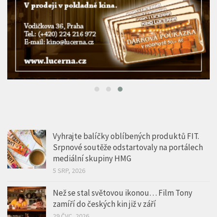
Vyhrajte balíčky oblíbených produktů FIT.
Srpnové soutěže odstartovaly na portálech
mediální skupiny HMG
5 SRP, 2026
Než se stal světovou ikonou… Film Tony
zamíří do českých kin již v září
29 ČVC, 2026