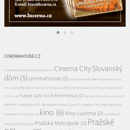
CINEMAHOUSE.CZ
Cinema City Slovanský
animovaná pohádka
(1)
cinema city
(1)
dům
(5)
cinemahouse
(3)
diváci
(1)
domácí příšerky
(1)
editorial
(1)
Elli a parta příšeráků
(1)
festival
(1)
filmová soutěž
(1)
filmový festival
(1)
film pro celou rodinu
Future Gate Sci-Fi Film Festival
(2)
(1)
filmy
(1)
Garfield
(1)
Garfield ve filmu
(1)
HBO MAX
(1)
HBO original
(1)
Jak zachránit draka
(1)
jaro
(1)
Já padouch 4
(1)
Kabir Bedi alias
kino
(6)
Kino Lucerna
(3)
Sandokan míří do Prahy
(1)
minisérie
(1)
Pražské
Pražská Metropole
(3)
nový seriál
(1)
Praha
(1)