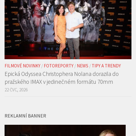
FILMOVÉ NOVINKY
/
FOTOREPORTY
/
NEWS
/
TIPY A TRENDY
Epická Odyssea Christophera Nolana dorazila do
pražského IMAX v jedinečném formátu 70mm
22 ČVC, 2026
REKLAMNÍ BANNER