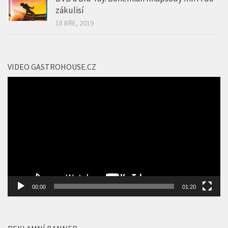
zákulisí
18 BŘE, 2019
VIDEO GASTROHOUSE.CZ
Video
přehrávač
00:00
01:20