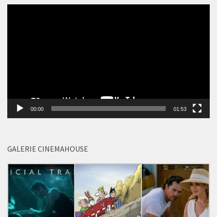
Video
přehrávač
00:00
01:53
GALERIE CINEMAHOUSE