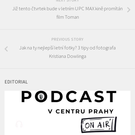
NEXT STORY
Již tento čtvrtek bude v letním UPC MAX kině promítán
film Toman
PREVIOUS STORY
Jak na ty nejlepší letní fotky? 3 tipy od fotografa
Kristiana Dowlinga
EDITORIAL