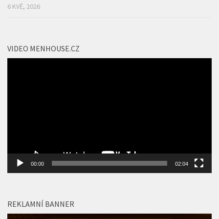
FILMOVÉ NOVINKY
/
FOTOREPORTY
/
NEWS
/
TIPY A TRENDY
Slavnostní premiéra akčního filmu Mortal Kombat II se
konala v pražském kině IMAX
6 KVĚ, 2026
VIDEO MENHOUSE.CZ
Video
přehrávač
00:00
02:04