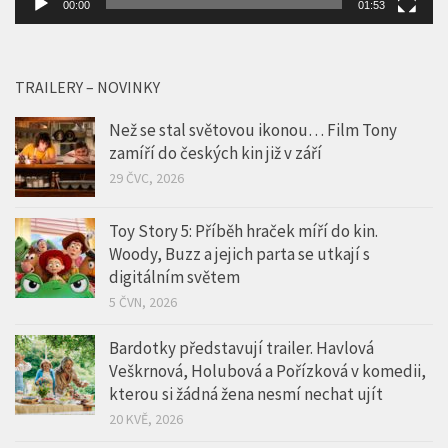
00:00
01:53
TRAILERY – NOVINKY
Než se stal světovou ikonou… Film Tony
zamíří do českých kin již v září
29 ČVC, 2026
Toy Story 5: Příběh hraček míří do kin.
Woody, Buzz a jejich parta se utkají s
digitálním světem
5 ČVN, 2026
Bardotky představují trailer. Havlová
Veškrnová, Holubová a Pořízková v komedii,
kterou si žádná žena nesmí nechat ujít
20 KVĚ, 2026