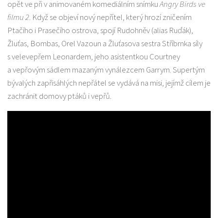
opět ve při v animovaném komediálním snímku
Angry Birds ve
filmu 2
. Když se objeví nový nepřítel, který hrozí zničením
Ptačího i Prasečího ostrova, spojí Rudohněv (alias Ruďák),
Žluťas, Bombas, Orel Vazoun a Žluťasova sestra Stříbrnka síly
s velevepřem Leonardem, jeho asistentkou Courtney
a vepřovým sádlem mazaným vynálezcem Garrym. Supertým
bývalých zapřisáhlých nepřátel se vydává na misi, jejímž cílem je
zachránit domovy ptáků i vepřů.