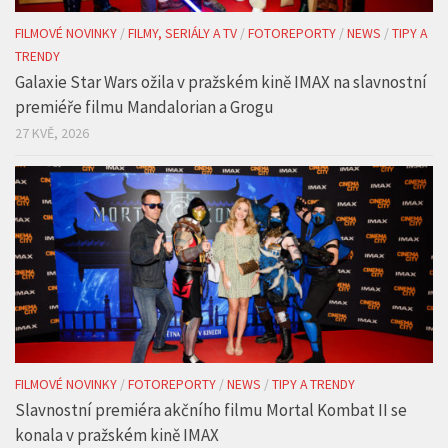
FILMOVÉ NOVINKY
/
FILMY, SERIÁLY A TV
/
FOTOREPORTY
/
NEWS
/
TIPY A
TRENDY
Galaxie Star Wars ožila v pražském kině IMAX na slavnostní
premiéře filmu Mandalorian a Grogu
27 KVĚ, 2026