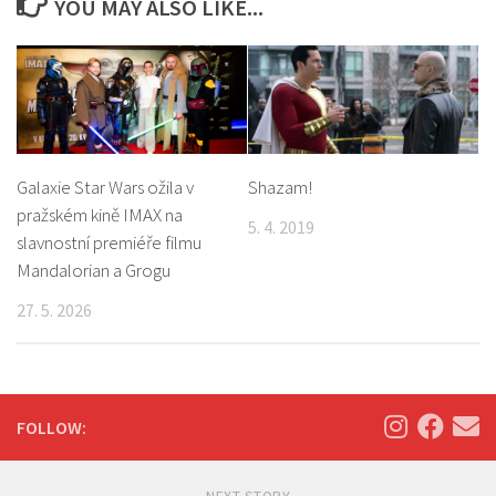
YOU MAY ALSO LIKE...
Galaxie Star Wars ožila v
Shazam!
pražském kině IMAX na
5. 4. 2019
slavnostní premiéře filmu
Mandalorian a Grogu
27. 5. 2026
FOLLOW: