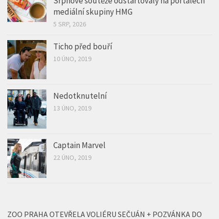
Srpnové soutěže odstartovaly na portálech
mediální skupiny HMG
5 SRP, 2026
Ticho před bouří
10 ÚNO, 2019
Nedotknutelní
13 ÚNO, 2019
Captain Marvel
22 ÚNO, 2019
ZOO PRAHA OTEVŘELA VOLIÉRU SEČUÁN + POZVÁNKA DO