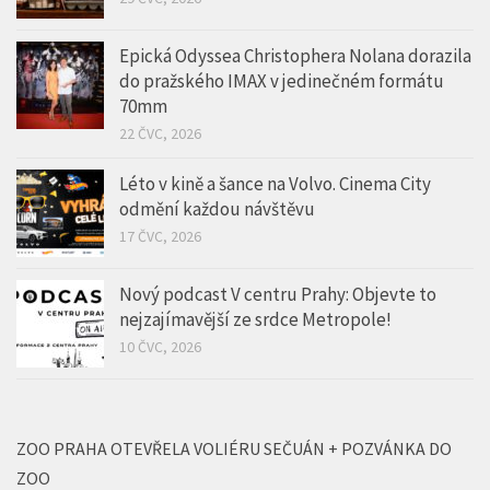
Epická Odyssea Christophera Nolana dorazila
do pražského IMAX v jedinečném formátu
70mm
22 ČVC, 2026
Léto v kině a šance na Volvo. Cinema City
odmění každou návštěvu
17 ČVC, 2026
Nový podcast V centru Prahy: Objevte to
nejzajímavější ze srdce Metropole!
10 ČVC, 2026
ZOO PRAHA OTEVŘELA VOLIÉRU SEČUÁN + POZVÁNKA DO
ZOO