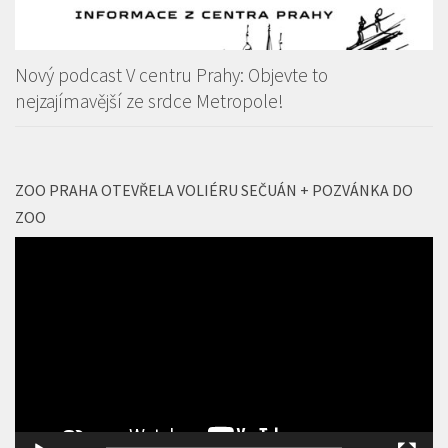
Nový podcast V centru Prahy: Objevte to
nejzajímavější ze srdce Metropole!
ZOO PRAHA OTEVŘELA VOLIÉRU SEČUÁN + POZVÁNKA DO
ZOO
Video
přehrávač