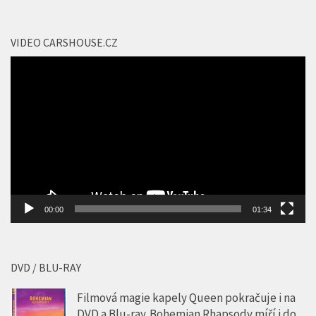
VIDEO CARSHOUSE.CZ
Video
přehrávač
00:00
01:34
DVD / BLU-RAY
Filmová magie kapely Queen pokračuje i na
DVD a Blu-ray. Bohemian Rhapsody míří i do