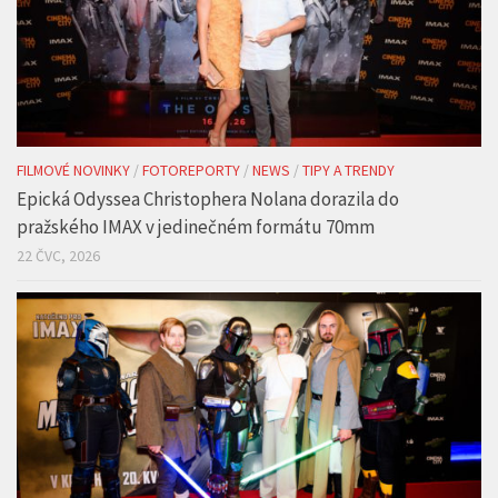
FILMOVÉ NOVINKY
/
FOTOREPORTY
/
NEWS
/
TIPY A TRENDY
Epická Odyssea Christophera Nolana dorazila do
pražského IMAX v jedinečném formátu 70mm
22 ČVC, 2026