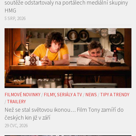
soutěže odstartovaly na portálech mediální skupiny
HMG
5 SRP, 2026
FILMOVÉ NOVINKY
/
FILMY, SERIÁLY A TV
/
NEWS
/
TIPY A TRENDY
/
TRAILERY
Než se stal světovou ikonou… Film Tony zamíří do
českých kin již v září
29 ČVC, 2026