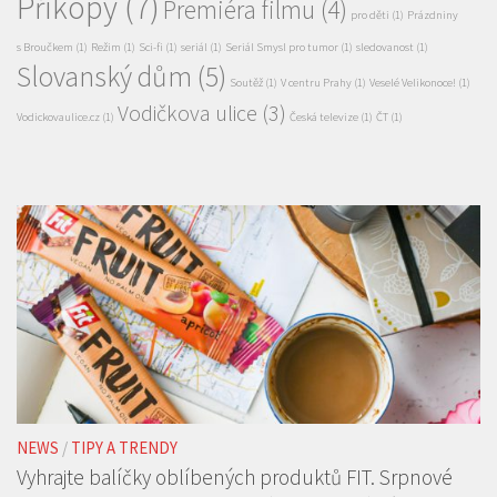
Příkopy
(7)
Premiéra filmu
(4)
pro děti
(1)
Prázdniny
s Broučkem
(1)
Režim
(1)
Sci-fi
(1)
seriál
(1)
Seriál Smysl pro tumor
(1)
sledovanost
(1)
Slovanský dům
(5)
Soutěž
(1)
V centru Prahy
(1)
Veselé Velikonoce!
(1)
Vodičkova ulice
(3)
Vodickovaulice.cz
(1)
Česká televize
(1)
ČT
(1)
NEWS
/
TIPY A TRENDY
Vyhrajte balíčky oblíbených produktů FIT. Srpnové