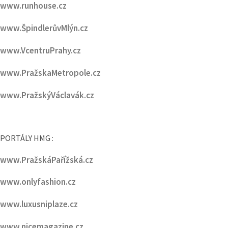
www.runhouse.cz
www.ŠpindlerůvMlýn.cz
www.VcentruPrahy.cz
www.PražskaMetropole.cz
www.PražskýVáclavák.cz
PORTÁLY HMG :
www.PražskáPařížská.cz
www.onlyfashion.cz
www.luxusniplaze.cz
www.nicemagazine.cz