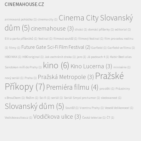
CINEMAHOUSE.CZ
Cinema City Slovanský
animovaná pohádka
(1)
cinema city
(1)
dům
(5)
cinemahouse
(3)
diváci
(1)
domácí příšerky
(1)
editorial
(1)
Elli a parta příšeráků
(1)
festival
(1)
filmová soutěž
(1)
filmový festival
(1)
film pro celou rodinu
Future Gate Sci-Fi Film Festival
(2)
(1)
filmy
(1)
Garfield
(1)
Garfield ve filmu
(1)
HBO MAX
(1)
HBO original
(1)
Jak zachránit draka
(1)
jaro
(1)
Já padouch 4
(1)
Kabir Bedi alias
kino
(6)
Kino Lucerna
(3)
Sandokan míří do Prahy
(1)
minisérie
(1)
Pražské
Pražská Metropole
(3)
nový seriál
(1)
Praha
(1)
Příkopy
(7)
Premiéra filmu
(4)
pro děti
(1)
Prázdniny
s Broučkem
(1)
Režim
(1)
Sci-fi
(1)
seriál
(1)
Seriál Smysl pro tumor
(1)
sledovanost
(1)
Slovanský dům
(5)
Soutěž
(1)
V centru Prahy
(1)
Veselé Velikonoce!
(1)
Vodičkova ulice
(3)
Vodickovaulice.cz
(1)
Česká televize
(1)
ČT
(1)