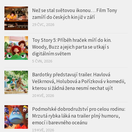
Než se stal světovou ikonou… Film Tony
zamíří do českých kin již v září
29 ČVC, 2026
Toy Story 5: Příběh hraček míří do kin.
Woody, Buzz a jejich parta se utkají s
digitálním světem
5 ČVN, 2026
Bardotky představují trailer. Havlová
Veškrnová, Holubová a Pořízková v komedii,
kterou si žádná žena nesmí nechat ujít
20 KVĚ, 2026
Podmořské dobrodružství pro celou rodinu:
Mrzutá rybka láká na trailer plný humoru,
emocí i barevného oceánu
19 KVĚ, 2026