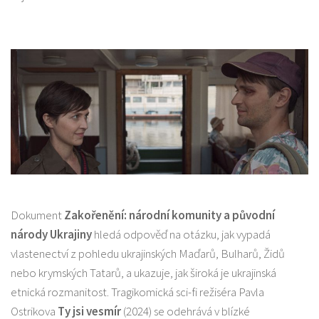
Dokument
Zakořenění: národní komunity a původní
národy Ukrajiny
hledá odpověď na otázku, jak vypadá
vlastenectví z pohledu ukrajinských Maďarů, Bulharů, Židů
nebo krymských Tatarů, a ukazuje, jak široká je ukrajinská
etnická rozmanitost. Tragikomická sci-fi režiséra Pavla
Ostrikova
Ty jsi vesmír
(2024) se odehrává v blízké