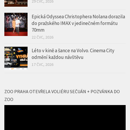
29 ČVC, 2026
Epická Odyssea Christophera Nolana dorazila
do pražského IMAX v jedinečném formátu
70mm
22 ČVC, 2026
Léto v kině a šance na Volvo. Cinema City
odmění každou návštěvu
17 ČVC, 2026
ZOO PRAHA OTEVŘELA VOLIÉRU SEČUÁN + POZVÁNKA DO
ZOO
Video
přehrávač