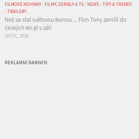
FILMOVÉ NOVINKY
/
FILMY, SERIÁLY A TV
/
NEWS
/
TIPY A TRENDY
/
TRAILERY
Než se stal světovou ikonou… Film Tony zamíří do
českých kin již v září
29 ČVC, 2026
REKLAMNÍ BANNER