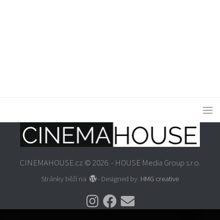
CINEMAHOUSE.cz © 2026. - HOUSE Media Group s.r.o.
Stránky běží na
- Designed by
HMG creative