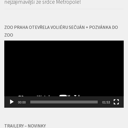
nejzajímavější ze srdce Metropole!
ZOO PRAHA OTEVŘELA VOLIÉRU SEČUÁN + POZVÁNKA DO
ZOO
Video
přehrávač
00:00
01:53
TRAILERY – NOVINKY