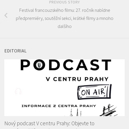
PREVIOUS STORY
Festival francouzského filmu: 27. ročník nabídne
předpremiéry, soutěžní sekci, krátké filmy a mnoho
dalšího
EDITORIAL
Nový podcast V centru Prahy: Objevte to