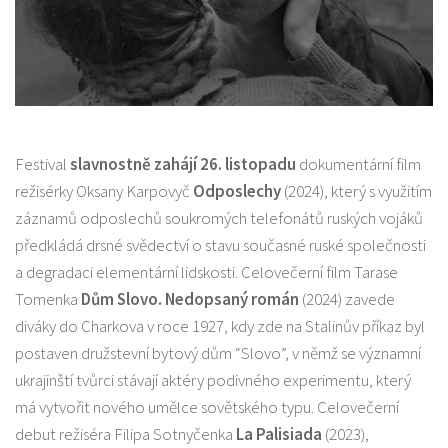
Festival
slavnostně zahájí 26. listopadu
dokumentární film
režisérky Oksany Karpovyč
Odposlechy
(2024), který s využitím
záznamů odposlechů soukromých telefonátů ruských vojáků
předkládá drsné svědectví o stavu současné ruské společnosti
a degradaci elementární lidskosti. Celovečerní film Tarase
Tomenka
Dům Slovo. Nedopsaný román
(2024) zavede
diváky do Charkova v roce 1927, kdy zde na Stalinův příkaz byl
postaven družstevní bytový dům “Slovo”, v němž se významní
ukrajinští tvůrci stávají aktéry podivného experimentu, který
má vytvořit nového umělce sovětského typu. Celovečerní
debut režiséra Filipa Sotnyčenka
La Palisiada
(2023),