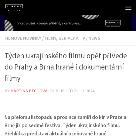
Skip to content
FILMOVÉ NOVINKY
/
FILMY, SERIÁLY A TV
/
NEWS
Týden ukrajinského filmu opět přivede
do Prahy a Brna hrané i dokumentární
filmy
BY
MARTINA PECHOVÁ
· PUBLISHED
21. 11. 2024
Na přelomu listopadu a prosince zamíří do kin v Praze a
Brně již po sedmé festival Týden ukrajinského filmu.
Přehlídka představí aktuální oceňované hrané i