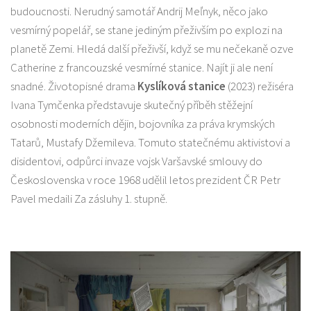
budoucnosti. Nerudný samotář Andrij Meľnyk, něco jako
vesmírný popelář, se stane jediným přeživším po explozi na
planetě Zemi. Hledá další přeživší, když se mu nečekaně ozve
Catherine z francouzské vesmírné stanice. Najít ji ale není
snadné. Životopisné drama
Kyslíková stanice
(2023) režiséra
Ivana Tymčenka představuje skutečný příběh stěžejní
osobnosti moderních dějin, bojovníka za práva krymských
Tatarů, Mustafy Džemileva. Tomuto statečnému aktivistovi a
disidentovi, odpůrci invaze vojsk Varšavské smlouvy do
Československa v roce 1968 udělil letos prezident ČR Petr
Pavel medaili Za zásluhy 1. stupně.