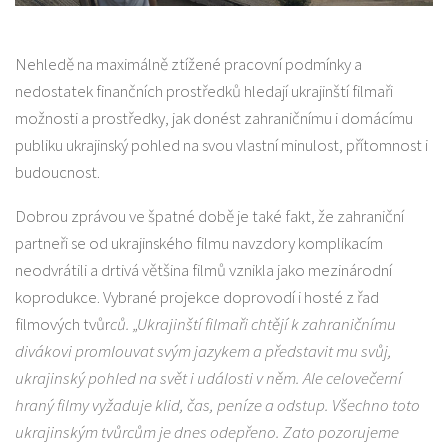
Nehledě na maximálně ztížené pracovní podmínky a
nedostatek finančních prostředků hledají ukrajinští filmaři
možnosti a prostředky, jak donést zahraničnímu i domácímu
publiku ukrajinský pohled na svou vlastní minulost, přítomnost i
budoucnost.
Dobrou zprávou ve špatné době je také fakt, že zahraniční
partneři se od ukrajinského filmu navzdory komplikacím
neodvrátili a drtivá většina filmů vznikla jako mezinárodní
koprodukce. Vybrané projekce doprovodí i hosté z řad
filmových tvůr
ců. „Ukrajinští filmaři chtějí k zahraničnímu
divákovi promlouvat svým jazykem a představit mu svůj,
ukrajinský pohled na svět i události v něm. Ale celovečerní
hraný filmy vyžaduje klid, čas, peníze a odstup. Všechno toto
ukrajinským tvůrcům je dnes odepřeno. Zato pozorujeme