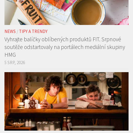
NEWS
/
TIPY A TRENDY
Vyhrajte balíčky oblíbených produktů FIT. Srpnové
soutěže odstartovaly na portálech mediální skupiny
HMG
5 SRP, 2026