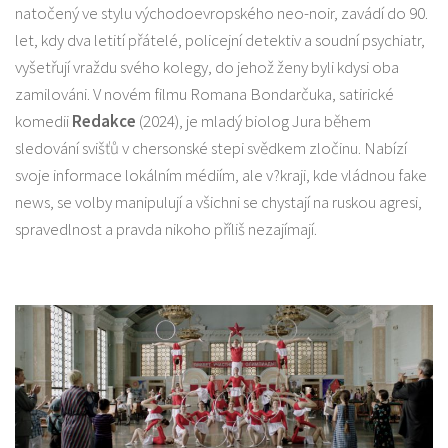
natočený ve stylu východoevropského neo-noir, zavádí do 90.
let, kdy dva letití přátelé, policejní detektiv a soudní psychiatr,
vyšetřují vraždu svého kolegy, do jehož ženy byli kdysi oba
zamilováni. V novém filmu Romana Bondarčuka, satirické
komedii
Redakce
(2024), je mladý biolog Jura během
sledování svišťů v chersonské stepi svědkem zločinu. Nabízí
svoje informace lokálním médiím, ale v?kraji, kde vládnou fake
news, se volby manipulují a všichni se chystají na ruskou agresi,
spravedlnost a pravda nikoho příliš nezajímají.