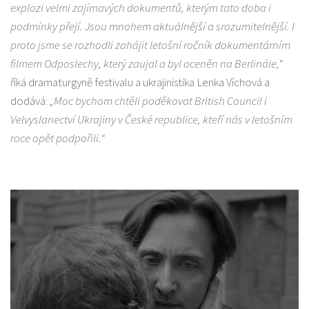
explozi velmi zajímavých dokumentů, kterým tato doba i
podmínky přejí. Jsou mnohem aktuálnější a srozumitelnější. I
proto jsme se rozhodli zahájit letošní ročník dokumentárním
filmem Odposlechy, který zaujal a byl oceněn na Berlinále,“
říká dramaturgyně festivalu a ukrajinistika Lenka Víchová a
dodává:
„Moc bychom chtěli poděkovat British Council i
Velvyslanectví Ukrajiny v České republice, kteří nás v letošním
roce opět podpořili.“