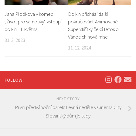
Jana Plodková v komedii
Do kin přichází další
„Život pro samouky“ vstoupí
pokračování: Animované
do kin 11. května
Superskřítky čeká letos o
Vánocích nová mise
31. 3. 2023
11. 12. 2024
FOLLOW:
NEXT STORY
První předvánoční dárek: Levná neděle v Cinema City
Slovanský dům je tady