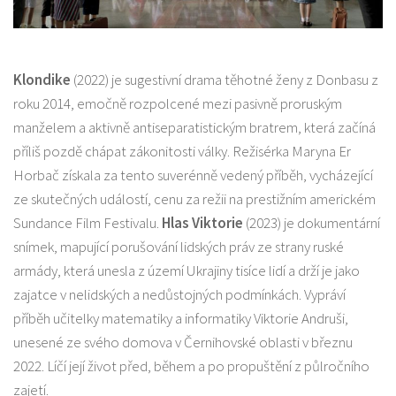
Klondike
(2022) je sugestivní drama těhotné ženy z Donbasu z
roku 2014, emočně rozpolcené mezi pasivně proruským
manželem a aktivně antiseparatistickým bratrem, která začíná
příliš pozdě chápat zákonitosti války. Režisérka Maryna Er
Horbač získala za tento suverénně vedený příběh, vycházející
ze skutečných událostí, cenu za režii na prestižním americkém
Sundance Film Festivalu.
Hlas Viktorie
(2023) je dokumentární
snímek, mapující porušování lidských práv ze strany ruské
armády, která unesla z území Ukrajiny tisíce lidí a drží je jako
zajatce v nelidských a nedůstojných podmínkách. Vypráví
příběh učitelky matematiky a informatiky Viktorie Andruši,
unesené ze svého domova v Černihovské oblasti v březnu
2022. Líčí její život před, během a po propuštění z půlročního
zajetí.