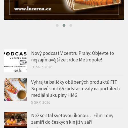
Nový podcast V centru Prahy: Objevte to
nejzajímavější ze srdce Metropole!
10 SRP, 2026
Vyhrajte balíčky oblíbených produktů FIT.
Srpnové soutěže odstartovaly na portálech
mediální skupiny HMG
5 SRP, 2026
Než se stal světovou ikonou… Film Tony
zamíří do českých kin již v září