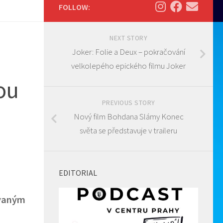
FOLLOW:
NEXT STORY
Joker: Folie a Deux – pokračování
velkolepého epického filmu Joker
ou
PREVIOUS STORY
Nový film Bohdana Slámy Konec
světa se představuje v traileru
EDITORIAL
ovaným