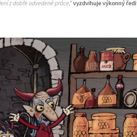
ení z dobře odvedené práce,“
vyzdvihuje výkonný ředi