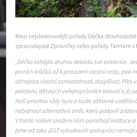
Mezi nejsledovanější pořady Déčka dlouhodobě 
zpravodajské Zprávičky nebo pořady Tamtam s ti
„Déčko zahájilo druhou dekádu své existence. Jes
prvních krůčků až k prosazení vlastní cesty, pak
obhajoba vlastní samostatnosti, dospělost. Přes
pelotonu dětských veřejnoprávních televizí a já j
Naší prioritou vždy bylo a bude zábavné vzdělávání
nabídnout alternativní směr, který podpoří zvídavo
V tomto našem snažení nám pomáhají instituce a s
jsme od roku 2017 vybudovali spolupráci nemajíc