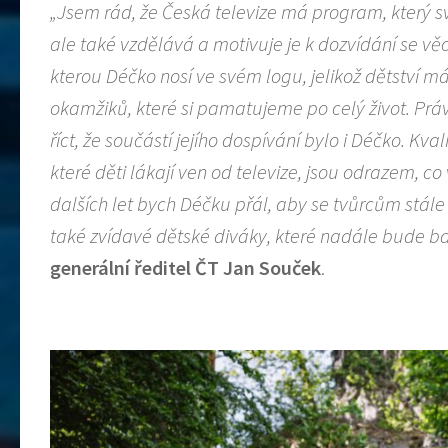
„Jsem rád, že Česká televize má program, který sv
ale také vzdělává a motivuje je k dozvídání se věcí
kterou Déčko nosí ve svém logu, jelikož dětství m
okamžiků, které si pamatujeme po celý život. Práv
říct, že součástí jejího dospívání bylo i Déčko. Kva
které děti lákají ven od televize, jsou odrazem, c
dalších let bych Déčku přál, aby se tvůrcům stále
také zvídavé dětské diváky, které nadále bude ba
generální ředitel ČT
Jan Souček
.