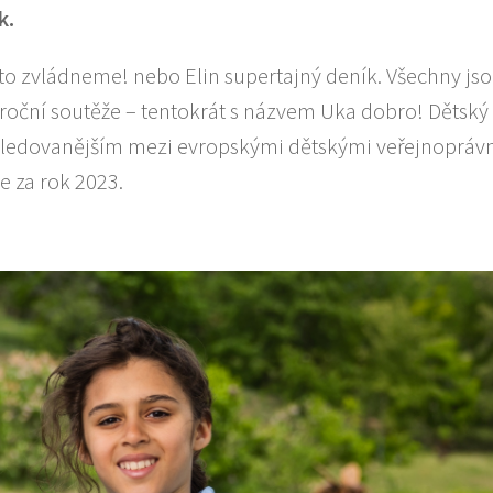
k.
to zvládneme! nebo Elin supertajný deník. Všechny js
roční soutěže – tentokrát s názvem Uka dobro! Dětský
jsledovanějším mezi evropskými dětskými veřejnopráv
ie za rok 2023.