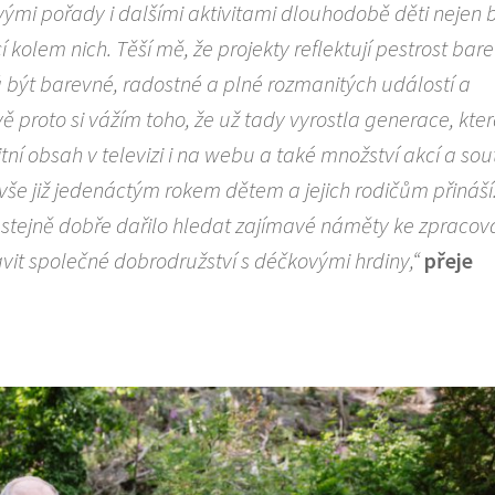
ými pořady i dalšími aktivitami dlouhodobě děti nejen b
 kolem nich. Těší mě, že projekty reflektují pestrost bare
á být barevné, radostné a plné rozmanitých událostí a
ě proto si vážím toho, že už tady vyrostla generace, kt
litní obsah v televizi i na webu a také množství akcí a sout
o vše již jedenáctým rokem dětem a jejich rodičům přináší
 stejně dobře dařilo hledat zajímavé náměty ke zpracová
vit společné dobrodružství s déčkovými hrdiny,“
přeje