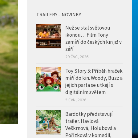
TRAILERY – NOVINKY
Než se stal světovou
ikonou… Film Tony
zamíří do českých kin již v
září
29 ČVC, 2026
Toy Story 5: Příběh hraček
míří do kin. Woody, Buzz a
jejich parta se utkají s
digitálním světem
5 ČVN, 2026
Bardotky představují
trailer. Havlová
Veškrnová, Holubová a
Pořízková v komedii,