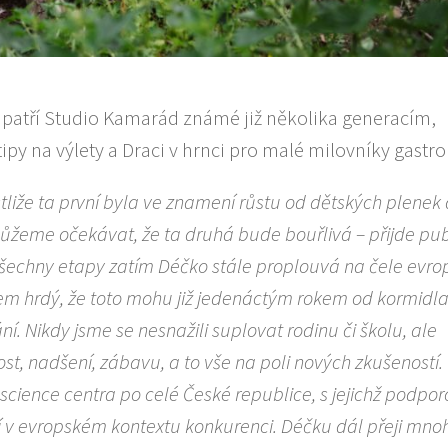
patří Studio Kamarád známé již několika generacím,
py na výlety a Draci v hrnci pro malé milovníky gastr
tliže ta první byla ve znamení růstu od dětských plenek 
 můžeme očekávat, že ta druhá bude bouřlivá – přijde pu
 všechny etapy zatím Déčko stále proplouvá na čele evr
sem hrdý, že toto mohu již jedenáctým rokem od kormidla 
. Nikdy jsme se nesnažili suplovat rodinu či školu, ale
st, nadšení, zábavu, a to vše na poli nových zkušeností.
cience centra po celé České republice, s jejichž podpo
í v evropském kontextu konkurenci. Déčku dál přeji mno