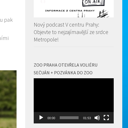
ou pak
Nový podcast V centru Prahy:
Objevte to nejzajímavější ze srdce
ními
Metropole!
ZOO PRAHA OTEVŘELA VOLIÉRU
SEČUÁN + POZVÁNKA DO ZOO
Video
přehrávač
00:00
01:53