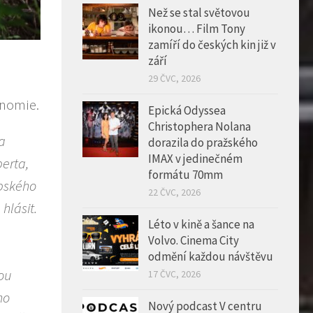
Než se stal světovou
ikonou… Film Tony
zamíří do českých kin již v
září
29 ČVC, 2026
onomie.
Epická Odyssea
Christophera Nolana
a
dorazila do pražského
IMAX v jedinečném
berta,
formátu 70mm
opského
22 ČVC, 2026
hlásit.
Léto v kině a šance na
Volvo. Cinema City
odmění každou návštěvu
rou
17 ČVC, 2026
ho
Nový podcast V centru