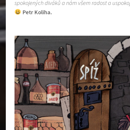
spokojených diváků a nám všem radost a uspokoj
Petr Koliha.