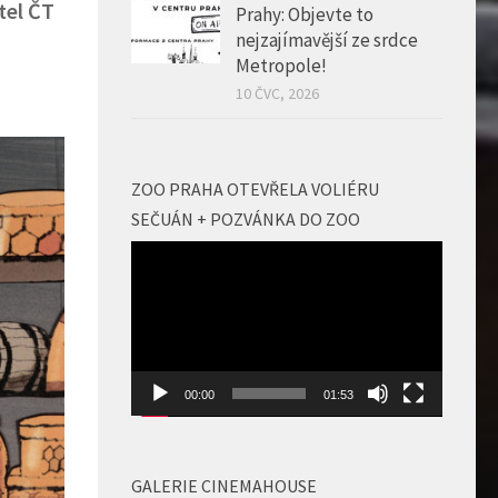
tel ČT
Prahy: Objevte to
nejzajímavější ze srdce
Metropole!
10 ČVC, 2026
ZOO PRAHA OTEVŘELA VOLIÉRU
SEČUÁN + POZVÁNKA DO ZOO
Video
přehrávač
00:00
01:53
GALERIE CINEMAHOUSE