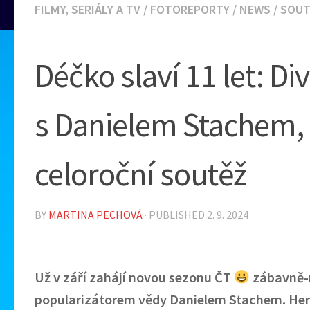
FILMY, SERIÁLY A TV
/
FOTOREPORTY
/
NEWS
/
SOUT
Déčko slaví 11 let: D
s Danielem Stachem,
celoroční soutěž
BY
MARTINA PECHOVÁ
· PUBLISHED
2. 9. 2024
Už v září zahájí novou sezonu ČT
zábavně-
popularizátorem vědy Danielem Stachem. Here