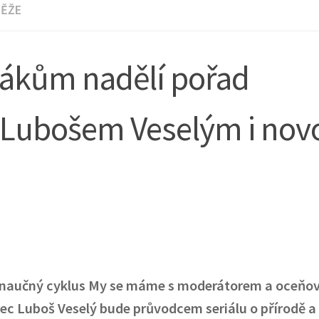
ĚŽE
ivákům nadělí pořad
 Lubošem Veselým i nov
naučný cyklus My se máme s moderátorem a oceň
c Luboš Veselý bude průvodcem seriálu o přírodě a