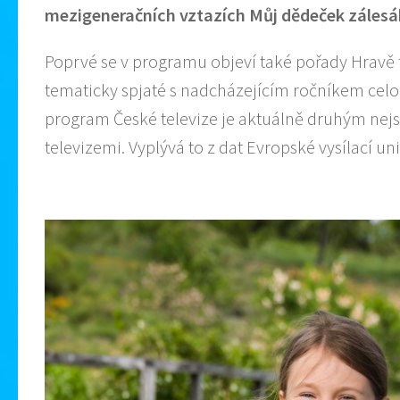
mezigeneračních vztazích Můj dědeček zálesá
Poprvé se v programu objeví také pořady Hravě 
tematicky spjaté s nadcházejícím ročníkem celo
program České televize je aktuálně druhým ne
televizemi. Vyplývá to z dat Evropské vysílací un