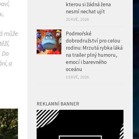
aví,
kterou si žádná žena
nesmí nechat ujít
v,
20 KVĚ, 2026
erá může
Podmořské
dobrodružství pro celou
ěží,
rodinu: Mrzutá rybka láká
. Do
na trailer plný humoru,
emocí i barevného
ní, a
oceánu
19 KVĚ, 2026
REKLAMNÍ BANNER