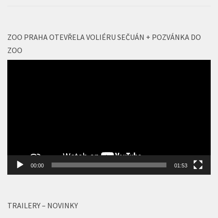
ZOO PRAHA OTEVŘELA VOLIÉRU SEČUÁN + POZVÁNKA DO
ZOO
Video
přehrávač
00:00
01:53
TRAILERY – NOVINKY