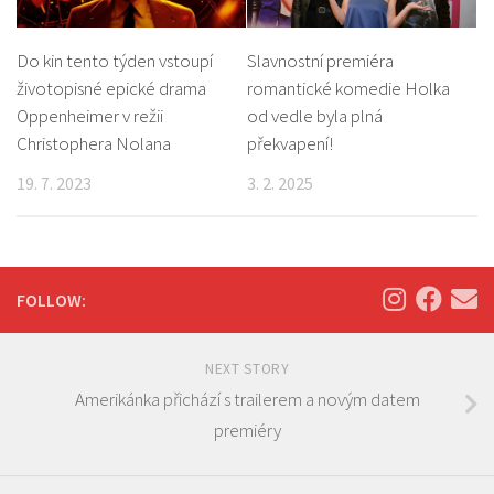
Do kin tento týden vstoupí
Slavnostní premiéra
životopisné epické drama
romantické komedie Holka
Oppenheimer v režii
od vedle byla plná
Christophera Nolana
překvapení!
19. 7. 2023
3. 2. 2025
FOLLOW:
NEXT STORY
Amerikánka přichází s trailerem a novým datem
premiéry