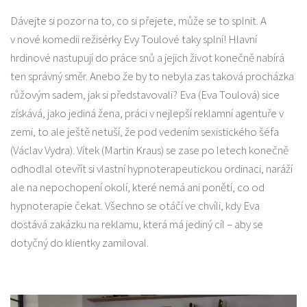
Dávejte si pozor na to, co si přejete, může se to splnit. A
v nové komedii režisérky Evy Toulové taky splní! Hlavní
hrdinové nastupují do práce snů a jejich život konečně nabírá
ten správný směr. Anebo že by to nebyla zas taková procházka
růžovým sadem, jak si představovali? Eva (Eva Toulová) sice
získává, jako jediná žena, práci v nejlepší reklamní agentuře v
zemi, to ale ještě netuší, že pod vedením sexistického šéfa
(Václav Vydra). Vítek (Martin Kraus) se zase po letech konečně
odhodlal otevřít si vlastní hypnoterapeutickou ordinaci, naráží
ale na nepochopení okolí, které nemá ani ponětí, co od
hypnoterapie čekat. Všechno se otáčí ve chvíli, kdy Eva
dostává zakázku na reklamu, která má jediný cíl – aby se
dotyčný do klientky zamiloval.