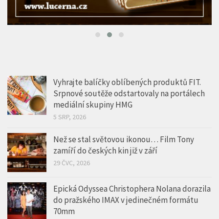
Vyhrajte balíčky oblíbených produktů FIT.
Srpnové soutěže odstartovaly na portálech
mediální skupiny HMG
5 SRP, 2026
Než se stal světovou ikonou… Film Tony
zamíří do českých kin již v září
29 ČVC, 2026
Epická Odyssea Christophera Nolana dorazila
do pražského IMAX v jedinečném formátu
70mm
22 ČVC, 2026
Léto v kině a šance na Volvo. Cinema City
odmění každou návštěvu