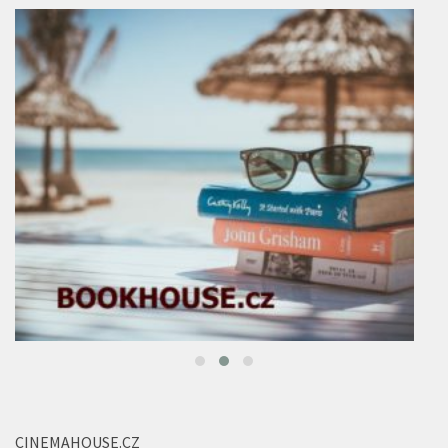
CINEMAHOUSE.CZ
Cinema City Slovanský
animovaná pohádka
(1)
cinema city
(1)
dům
(5)
cinemahouse
(3)
diváci
(1)
domácí příšerky
(1)
editorial
(1)