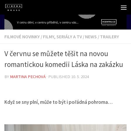
Skip to content
FILMOVÉ NOVINKY
/
FILMY, SERIÁLY A TV
/
NEWS
/
TRAILERY
V červnu se můžete těšit na novou
romantickou komedii Láska na zakázku
BY
MARTINA PECHOVÁ
· PUBLISHED
10. 5. 2024
Když se sny plní, může to být i pořádná pohroma…