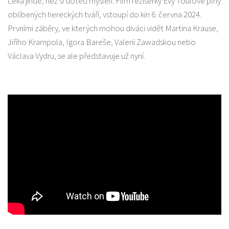
čeká jinde, než si doteď mysleli. Film režisérky Evy Toulové plný
oblíbených hereckých tváří, vstoupí do kin 6. června 2024.
Prvními záběry, ve kterých mohou diváci vidět Martina Krause,
Jiřího Krampola, Igora Bareše, Valerii Zawadskou nebo
Václava Vydru, se ale představuje už nyní.