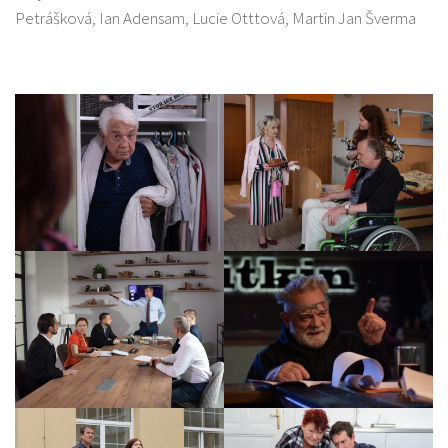
Petrášková, Ian Adensam, Lucie Otttová, Martin Jan Šverma