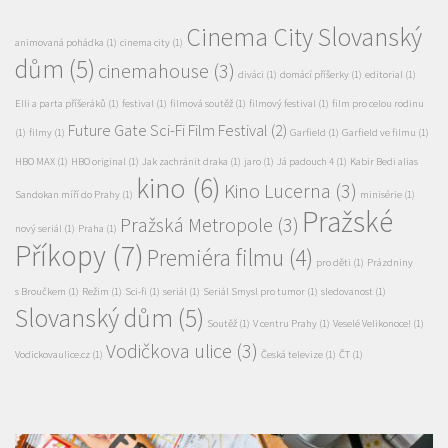
Elli a parta příšeráků
(1)
festival
(1)
filmová soutěž
(1)
filmový festival
(1)
film pro celou rodinu
Future Gate Sci-Fi Film Festival
(2)
(1)
filmy
(1)
Garfield
(1)
Garfield ve filmu
(1)
HBO MAX
(1)
HBO original
(1)
Jak zachránit draka
(1)
jaro
(1)
Já padouch 4
(1)
Kabir Bedi alias
kino
(6)
Kino Lucerna
(3)
Sandokan míří do Prahy
(1)
minisérie
(1)
Pražské
Pražská Metropole
(3)
nový seriál
(1)
Praha
(1)
Příkopy
(7)
Premiéra filmu
(4)
pro děti
(1)
Prázdniny
s Broučkem
(1)
Režim
(1)
Sci-fi
(1)
seriál
(1)
Seriál Smysl pro tumor
(1)
sledovanost
(1)
Slovanský dům
(5)
Soutěž
(1)
V centru Prahy
(1)
Veselé Velikonoce!
(1)
Vodičkova ulice
(3)
Vodickovaulice.cz
(1)
Česká televize
(1)
ČT
(1)