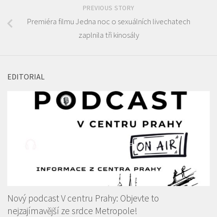
PREVIOUS STORY
Premiéra filmu Jedna noc o sexuálních livechatech
zaplnila tři kinosály
EDITORIAL
Nový podcast V centru Prahy: Objevte to
nejzajímavější ze srdce Metropole!