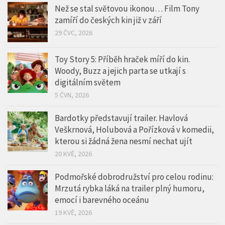
Než se stal světovou ikonou… Film Tony
zamíří do českých kin již v září
29 ČVC, 2026
Toy Story 5: Příběh hraček míří do kin.
Woody, Buzz a jejich parta se utkají s
digitálním světem
5 ČVN, 2026
Bardotky představují trailer. Havlová
Veškrnová, Holubová a Pořízková v komedii,
kterou si žádná žena nesmí nechat ujít
20 KVĚ, 2026
Podmořské dobrodružství pro celou rodinu:
Mrzutá rybka láká na trailer plný humoru,
emocí i barevného oceánu
19 KVĚ, 2026