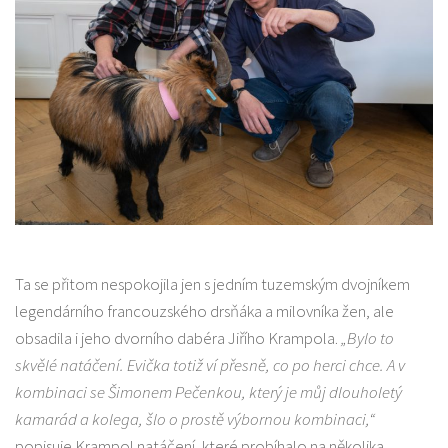
Ta se přitom nespokojila jen s jedním tuzemským dvojníkem
legendárního francouzského drsňáka a milovníka žen, ale
obsadila i jeho dvorního dabéra Jiřího Krampola.
„Bylo to
skvělé natáčení. Evička totiž ví přesně, co po herci chce. A v
kombinaci se Šimonem Pečenkou, který je můj dlouholetý
kamarád a kolega, šlo o prostě výbornou kombinaci,“
popisuje Krampol natáčení, které probíhalo na několika