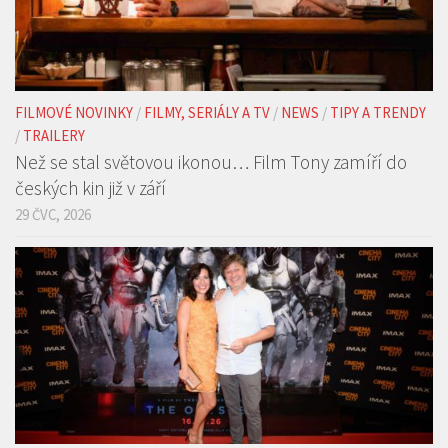
FILMOVÉ NOVINKY
/
FILMY, SERIÁLY A TV
/
NEWS
/
TIPY A TRENDY
/
TRAILERY
Než se stal světovou ikonou… Film Tony zamíří do
českých kin již v září
29 ČVC, 2026
FILMOVÉ NOVINKY
/
FOTOREPORTY
/
NEWS
/
TIPY A TRENDY
Epická Odyssea Christophera Nolana dorazila do
pražského IMAX v jedinečném formátu 70mm