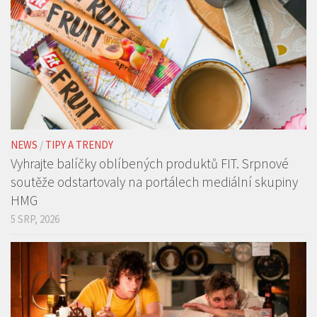
NEWS
/
TIPY A TRENDY
Vyhrajte balíčky oblíbených produktů FIT. Srpnové
soutěže odstartovaly na portálech mediální skupiny
HMG
5 SRP, 2026