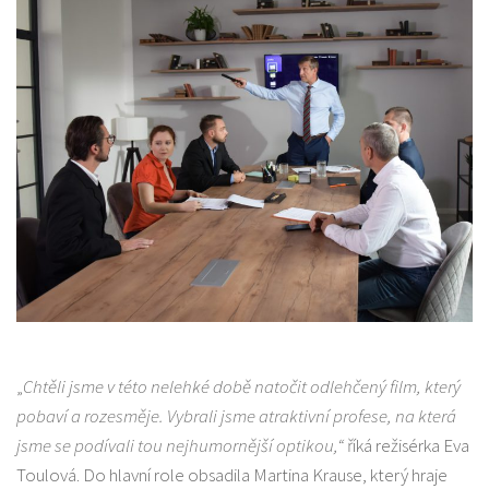
„
Chtěli jsme v této nelehké době natočit odlehčený film, který
pobaví a rozesměje. Vybrali jsme atraktivní profese, na která
jsme se podívali tou nejhumornější optikou,“
říká režisérka Eva
Toulová. Do hlavní role obsadila Martina Krause, který hraje