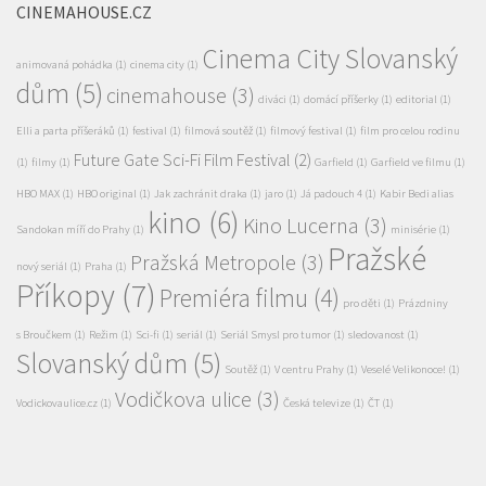
dům
(5)
cinemahouse
(3)
diváci
(1)
domácí příšerky
(1)
editorial
(1)
Elli a parta příšeráků
(1)
festival
(1)
filmová soutěž
(1)
filmový festival
(1)
film pro celou rodinu
Future Gate Sci-Fi Film Festival
(2)
(1)
filmy
(1)
Garfield
(1)
Garfield ve filmu
(1)
HBO MAX
(1)
HBO original
(1)
Jak zachránit draka
(1)
jaro
(1)
Já padouch 4
(1)
Kabir Bedi alias
kino
(6)
Kino Lucerna
(3)
Sandokan míří do Prahy
(1)
minisérie
(1)
Pražské
Pražská Metropole
(3)
nový seriál
(1)
Praha
(1)
Příkopy
(7)
Premiéra filmu
(4)
pro děti
(1)
Prázdniny
s Broučkem
(1)
Režim
(1)
Sci-fi
(1)
seriál
(1)
Seriál Smysl pro tumor
(1)
sledovanost
(1)
Slovanský dům
(5)
Soutěž
(1)
V centru Prahy
(1)
Veselé Velikonoce!
(1)
Vodičkova ulice
(3)
Vodickovaulice.cz
(1)
Česká televize
(1)
ČT
(1)