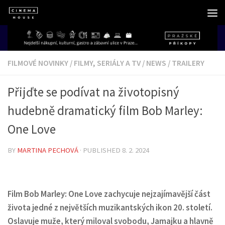
Skip to content
FILMOVÉ NOVINKY
/
FILMY, SERIÁLY A TV
/
NEWS
/
TRAILERY
Přijďte se podívat na životopisný
hudebně dramatický film Bob Marley:
One Love
BY
MARTINA PECHOVÁ
· PUBLISHED
8. 2. 2024
Film Bob Marley: One Love zachycuje nejzajímavější část
života jedné z největších muzikantských ikon 20. století.
Oslavuje muže, který miloval svobodu, Jamajku a hlavně