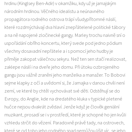
hrdinu (Kinglsey Ben-Adir) v okamžiku, kdy už je jamajským
národním hrdinou. Věčného idealistu a neúnavného
propagátora rodného ostrova trápí všudypřítomné násilí,
které rozdmýchávají dva hlavní znepřátelené politické tábory
a na ně napojené zločinecké gangy. Marley trochu naivně sní o
uspořádání obřího koncertu, který svede pod jedno pódium
všechny dosavadní nepřátele a i s pomocí jeho hudby je
přiměje zakopat válečnou sekyru. Než ten sen stačí realizovat,
zaklepe násilí i na dveře jeho domu. Při útoku ozbrojeného
gangu jsou vážně zraněni jeho manželka a manažer. To Bobovi
sejme klapky z očí a uvědomí si, že Jamajka v danou chvíli není
zemí, ve které by chtěl vychovávat své děti. Odstěhují se do
Evropy, do Anglie, kde na dredatého kluka v typické pletené
hučce nejsou dvakrát zvědaví. Jenže když je člověk geniální
muzikant, prosadí se i v prostředí, které je schopné ho jen kvůli
vzhledu strčit do vězení. Paradoxně právě tady, na ostrovech,
které se od toho jeho rodného snad nemůžou lišit víc, se jeho