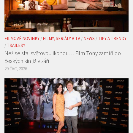
FILMOVÉ NOVINKY
/
FILMY, SERIÁLY A TV
/
NEWS
/
TIPY A TRENDY
/
TRAILERY
Než se stal světovou ikonou… Film Tony zamíří do
českých kin již v září
29 ČVC, 2026
FILMOVÉ NOVINKY
/
FOTOREPORTY
/
NEWS
/
TIPY A TRENDY
Epická Odyssea Christophera Nolana dorazila do