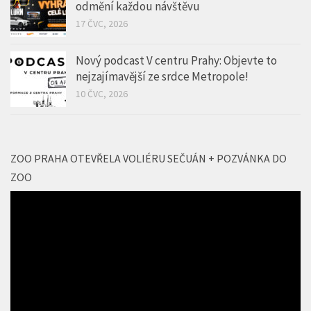
Nový podcast V centru Prahy: Objevte to
nejzajímavější ze srdce Metropole!
10 ČVC, 2026
ZOO PRAHA OTEVŘELA VOLIÉRU SEČUÁN + POZVÁNKA DO
ZOO
Video
přehrávač
00:00
01:53