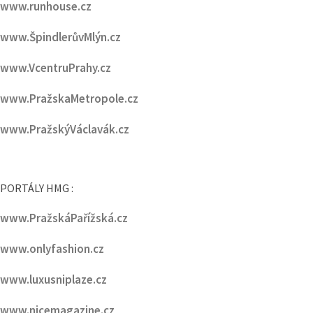
www.VcentruPrahy.cz
www.PražskaMetropole.cz
www.PražskýVáclavák.cz
PORTÁLY HMG :
www.PražskáPařížská.cz
www.onlyfashion.cz
www.luxusniplaze.cz
www.nicemagazine.cz
www.luxurymagazine.cz
www.homemagazine.cz