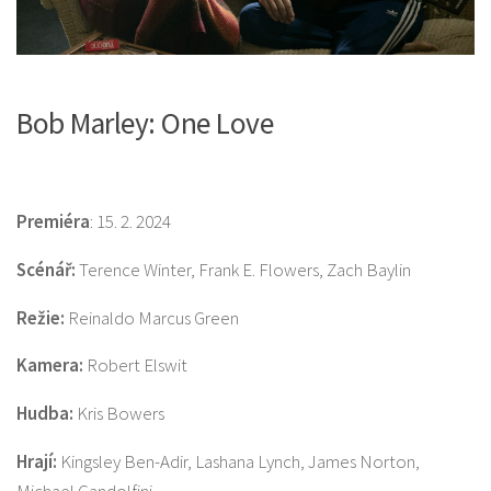
Bob Marley: One Love
Premiéra
: 15. 2. 2024
Scénář:
Terence Winter, Frank E. Flowers, Zach Baylin
Režie:
Reinaldo Marcus Green
Kamera:
Robert Elswit
Hudba:
Kris Bowers
Hrají:
Kingsley Ben-Adir, Lashana Lynch, James Norton,