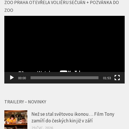
ZOO PRAHA OTEVŘELA VOLIÉRU SEČUÁN + POZVÁNKA DO
ZOO
Video
přehrávač
00:00
01:53
TRAILERY – NOVINKY
Než se stal světovou ikonou… Film Tony
zamíří do českých kin již v září
29 ČVC, 2026