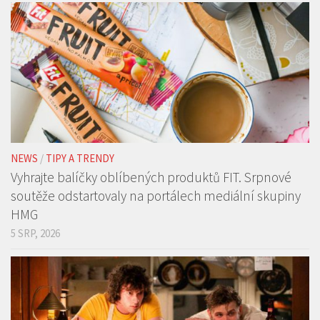
NEWS
/
TIPY A TRENDY
Vyhrajte balíčky oblíbených produktů FIT. Srpnové
soutěže odstartovaly na portálech mediální skupiny
HMG
5 SRP, 2026