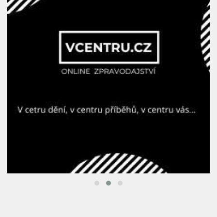
CINEMAHOUSE.CZ
Cinema City Slovanský
animovaná pohádka
(1)
cinema city
(1)