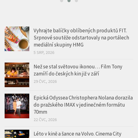
Vyhrajte balíčky oblíbených produktů FIT.
Srpnové soutěže odstartovaly na portálech
mediální skupiny HMG
5 SRP, 2026
Než se stal světovou ikonou… Film Tony
zamíří do českých kin již v září
29 ČVC, 2026
Epická Odyssea Christophera Nolana dorazila
do pražského IMAX v jedinečném formátu
70mm
22 ČVC, 2026
Léto v kině a šance na Volvo. Cinema City
odmění každou návštěvu
17 ČVC, 2026