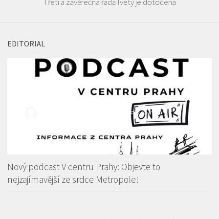
Třetí a závěrečná řada Ivety je dotočena
EDITORIAL
Nový podcast V centru Prahy: Objevte to
nejzajímavější ze srdce Metropole!