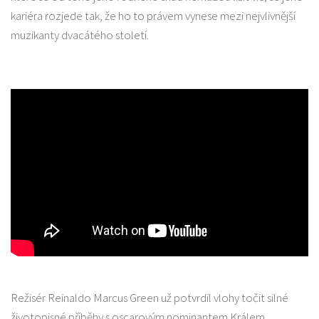
kariéra rozjede tak, že ho to právem vynese mezi nejvlivnější
muzikanty dvacátého století.
Režisér Reinaldo Marcus Green už potvrdil vlohy točit silné
životopisné příběhy s oscarovým nominantem Králem