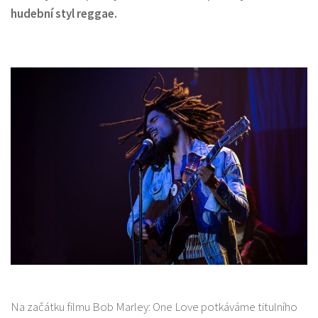
hudební styl reggae.
Na začátku filmu Bob Marley: One Love potkáváme titulního