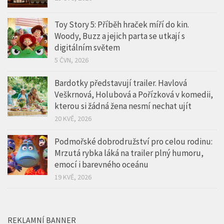
Toy Story 5: Příběh hraček míří do kin.
Woody, Buzz a jejich parta se utkají s
digitálním světem
5 ČVN, 2026
Bardotky představují trailer. Havlová
Veškrnová, Holubová a Pořízková v komedii,
kterou si žádná žena nesmí nechat ujít
20 KVĚ, 2026
Podmořské dobrodružství pro celou rodinu:
Mrzutá rybka láká na trailer plný humoru,
emocí i barevného oceánu
19 KVĚ, 2026
REKLAMNÍ BANNER