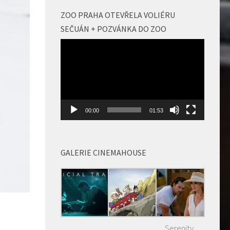
ZOO PRAHA OTEVŘELA VOLIÉRU
SEČUÁN + POZVÁNKA DO ZOO
Video
přehrávač
00:00
01:53
GALERIE CINEMAHOUSE
Serenity