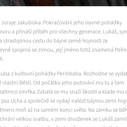
y Juraje Jakubiska. Pokračování jeho slavné pohádky
umoru a přináší příběh pro všechny generace. Lukáš, sy
 strastiplnou cestu do bájné země hojnosti za
evně spojená se zimou, její jméno totiž znamená Peři
h.
Jakuba z kultovní pohádky Perinbaba. Rozhodne se vyda
é vlastní štěstí. Od počátku jeho putování mu tu a tam
zatímco smrtka Zubatá se mu snaží škodit a klade mu 
psa Ucha a společně se vydají nalézt bájnou zemi hojn
sedmero moři až na samém konci světa. Na zámku se b
achrání velkou svatbu, v zemi divoženek se Lukáš zamil