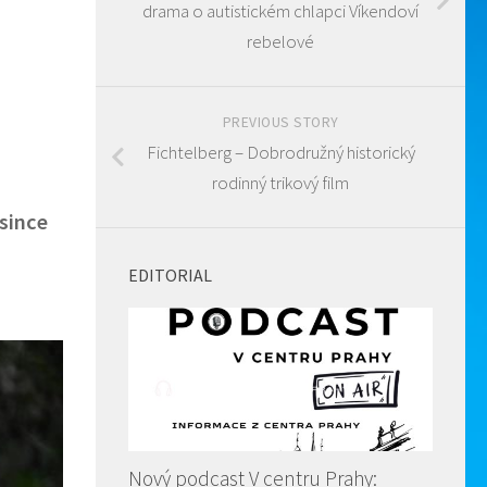
drama o autistickém chlapci Víkendoví
rebelové
PREVIOUS STORY
Fichtelberg – Dobrodružný historický
rodinný trikový film
osince
EDITORIAL
Nový podcast V centru Prahy: