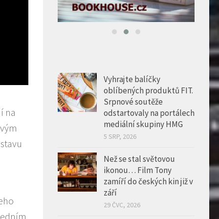
Vyhrajte balíčky
oblíbených produktů FIT.
Srpnové soutěže
í na
odstartovaly na portálech
mediální skupiny HMG
novým
5 SRP, 2026
ostavu
Než se stal světovou
ikonou… Film Tony
zamíří do českých kin již v
září
jeho
29 ČVC, 2026
sledním