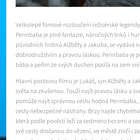
Velkolepé filmové rozloučení režisérské legend
Perinbaba je plné fantazie, náročných triků i h
původních hrdinů Alžběty a Jakuba, se vydává na
dobrodružstvím a pravou láskou. Perinbaba je p
bába a peřím ze svých duchen posílá na zem sní
Hlavní postavou filmu je Lukáš, syn Alžběty a 
světa na zkušenou. Touží najít pravou lásku a sv
pomůže najít správnou cestu hodná Perinbaba, 
cesty nebezpečné nástrahy. Brzy najde chytrého 
která podle pověstí leží za sedmero horami a 
své cesty dostanou do vězení, ve městě zničí i z