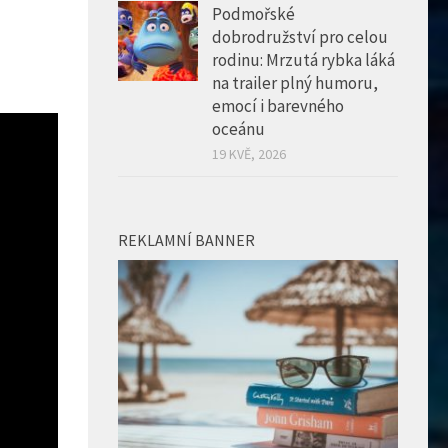
Podmořské
dobrodružství pro celou
rodinu: Mrzutá rybka láká
na trailer plný humoru,
emocí i barevného
oceánu
19 KVĚ, 2026
REKLAMNÍ BANNER