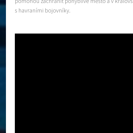
pomohou zachránit pohyblivé město a v královst
s havraními bojovníky.