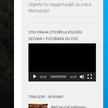
Objevte to nejzajímavější ze srdce
Metropole!
ZOO PRAHA OTEVŘELA VOLIÉRU
SEČUÁN + POZVÁNKA DO ZOO
Video
přehrávač
00:00
01:53
TRAILERY – NOVINKY
Než se stal světovou