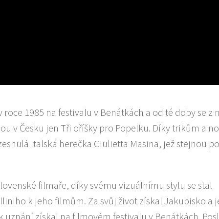
oce 1985 na festivalu v Benátkách a od té doby se z n
sou v Česku jen Tři oříšky pro Popelku. Díky trikům a 
zesnulá italská herečka Giulietta Masina, jež stejnou p
lovenské filmaře, díky svému vizuálnímu stylu se stal
iniho k jeho filmům. Za svůj život získal Jakubisko a 
ik uznání získal na filmovém festivalu v Benátkách. Po