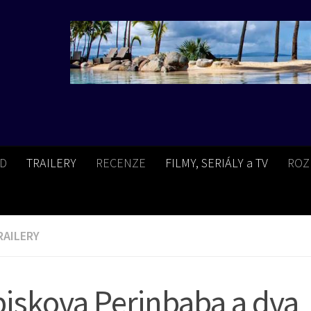
BD
TRAILERY
RECENZE
FILMY, SERIÁLY a TV
ROZ
RAILERY
ubiskova Perinbaba a dva