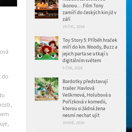
ikonou… Film Tony
zamíří do českých kin již v
září
29 ČVC, 2026
n
Toy Story 5: Příběh hraček
míří do kin. Woody, Buzz a
nová
jejich parta se utkají s
digitálním světem
5 ČVN, 2026
t do
Bardotky představují
trailer. Havlová
do
Veškrnová, Holubová a
Pořízková v komedii,
osti,
kterou si žádná žena
ěhem
nesmí nechat ujít
uje,
20 KVĚ, 2026