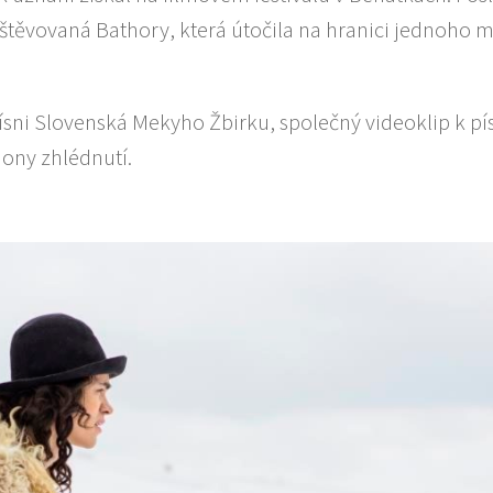
štěvovaná Bathory, která útočila na hranici jednoho m
písni Slovenská Mekyho Žbirku, společný videoklip k pís
iony zhlédnutí.