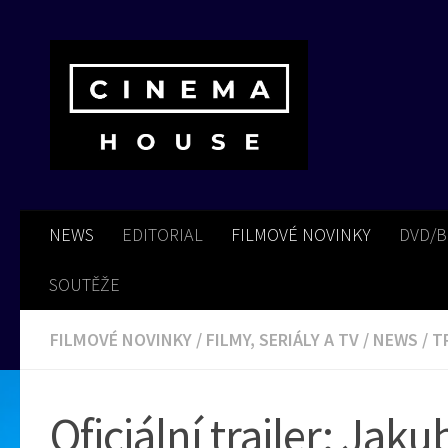
Skip to content
NEWS
EDITORIAL
FILMOVÉ NOVINKY
DVD/
SOUTĚŽE
FILMOVÉ NOVINKY
/
FILMY, SERIÁLY A TV
/
NEWS
/
T
Oficiální trailer: Jak