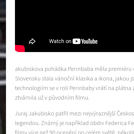
akubiskova pohádka Perinbaba měla premiéru v r
Slovensku stala vánoční klasika a ikona, jakou j
technologiím se v roli Perinbaby vrátí na plátna 
ztvárnila už v původním filmu.
Juraj Jakubisko patřil mezi nejvýraznější Českos
legendou. Známý je například obdiv Federica Fell
filmy více než 90 ocenění po celém světě, někol