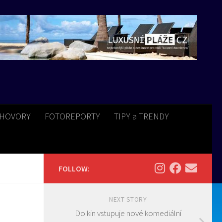
HOVORY
FOTOREPORTY
TIPY a TRENDY
FOLLOW:
NEXT STORY
Do kin vstupuje nové komediální