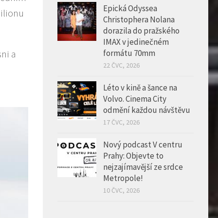
Epická Odyssea
ilionu
Christophera Nolana
dorazila do pražského
IMAX v jedinečném
ni a
formátu 70mm
22 ČVC, 2026
Léto v kině a šance na
Volvo. Cinema City
odmění každou návštěvu
17 ČVC, 2026
Nový podcast V centru
Prahy: Objevte to
nejzajímavější ze srdce
Metropole!
10 ČVC, 2026