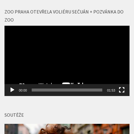
Vyhledávání
ZOO PRAHA OTEVŘELA VOLIÉRU SEČUÁN + POZVÁNKA DO
ZOO
Video
přehrávač
00:00
01:53