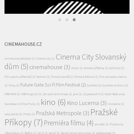
CINEMAHOUSE.CZ
Cinema City Slovanský
animovaná pohádka
(1)
cinema city
(1)
dům
(5)
cinemahouse
(3)
diváci
(1)
domácí příšerky
(1)
editorial
(1)
Elli a parta příšeráků
(1)
festival
(1)
filmová soutěž
(1)
filmový festival
(1)
film pro celou rodinu
Future Gate Sci-Fi Film Festival
(2)
(1)
filmy
(1)
Garfield
(1)
Garfield ve filmu
(1)
HBO MAX
(1)
HBO original
(1)
Jak zachránit draka
(1)
jaro
(1)
Já padouch 4
(1)
Kabir Bedi alias
kino
(6)
Kino Lucerna
(3)
Sandokan míří do Prahy
(1)
minisérie
(1)
Pražské