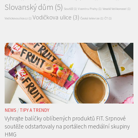
Pražská Metropole
(3)
nový seriál
(1)
Praha
(1)
Příkopy
(7)
Premiéra filmu
(4)
pro děti
(1)
Prázdniny
s Broučkem
(1)
Režim
(1)
Sci-fi
(1)
seriál
(1)
Seriál Smysl pro tumor
(1)
sledovanost
(1)
Slovanský dům
(5)
Soutěž
(1)
V centru Prahy
(1)
Veselé Velikonoce!
(1)
Vodičkova ulice
(3)
Vodickovaulice.cz
(1)
Česká televize
(1)
ČT
(1)
NEWS
/
TIPY A TRENDY