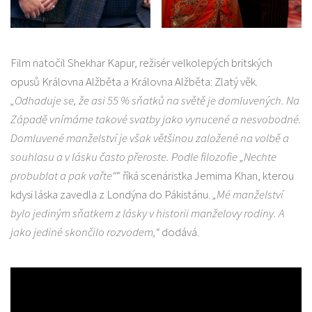
Film natočil Shekhar Kapur, režisér velkolepých britských
opusů Královna Alžběta a Královna Alžběta: Zlatý věk.
„Odhaduje se, že asi 55 % sňatků na světě je domluvených. Na
Západě vnímáme takové svatby jako vynucené a nesvobodné.
Domluvené manželství je však většinou založené na volbě a
souhlasu a v lásku často přeroste. Podle filozofie „Nechte
probublat a pak vařte“
“ říká scenáristka Jemima Khan, kterou
kdysi láska zavedla z Londýna do Pákistánu.
„Mé manželství
bylo jediným sňatkem z lásky v historii manželovy rodiny. A
jako jediné skončilo rozvodem,“
dodává.