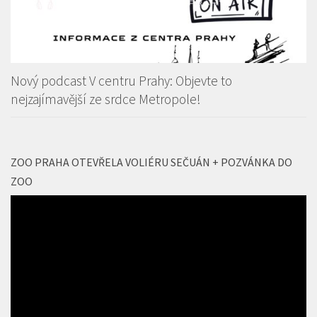
Nový podcast V centru Prahy: Objevte to
nejzajímavější ze srdce Metropole!
ZOO PRAHA OTEVŘELA VOLIÉRU SEČUÁN + POZVÁNKA DO
ZOO
Video
přehrávač