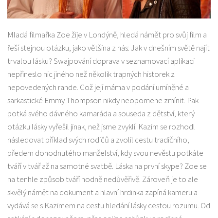
Mladá filmařka Zoe žije v Londýně, hledá námět pro svůj film a
řeší stejnou otázku, jako většina z nás: Jak v dnešním světě najít
trvalou lásku? Swajpování doprava v seznamovací aplikaci
nepřineslo nic jiného než několik trapných historek z
nepovedených rande. Což její máma v podání umíněné a
sarkastické Emmy Thompson nikdy neopomene zmínit. Pak
potká svého dávného kamaráda a souseda z dětství, který
otázku lásky vyřešil jinak, než jsme zvyklí. Kazim se rozhodl
následovat příklad svých rodičů a zvolil cestu tradičního,
předem dohodnutého manželství, kdy svou nevěstu potkáte
tváří v tvář až na samotné svatbě. Láska na první skype? Zoe se
na tenhle způsob tváří hodně nedůvěřivě. Zároveň je to ale
skvělý námět na dokument a hlavní hrdinka zapíná kameru a
vydává se s Kazimem na cestu hledání lásky cestou rozumu. Od