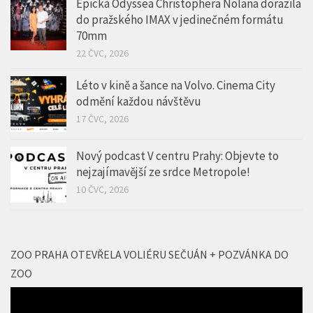
29 ČVC, 2026
Epická Odyssea Christophera Nolana dorazila
do pražského IMAX v jedinečném formátu
70mm
22 ČVC, 2026
Léto v kině a šance na Volvo. Cinema City
odmění každou návštěvu
17 ČVC, 2026
Nový podcast V centru Prahy: Objevte to
nejzajímavější ze srdce Metropole!
10 ČVC, 2026
ZOO PRAHA OTEVŘELA VOLIÉRU SEČUÁN + POZVÁNKA DO