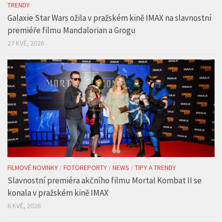
FILMOVÉ NOVINKY
/
FILMY, SERIÁLY A TV
/
FOTOREPORTY
/
NEWS
/
TIPY A
TRENDY
Galaxie Star Wars ožila v pražském kině IMAX na slavnostní
premiéře filmu Mandalorian a Grogu
27 KVĚ, 2026
FILMOVÉ NOVINKY
/
FOTOREPORTY
/
NEWS
/
TIPY A TRENDY
Slavnostní premiéra akčního filmu Mortal Kombat II se