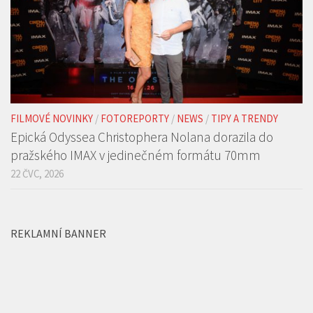
FILMOVÉ NOVINKY
/
FOTOREPORTY
/
NEWS
/
TIPY A TRENDY
Epická Odyssea Christophera Nolana dorazila do
pražského IMAX v jedinečném formátu 70mm
22 ČVC, 2026
REKLAMNÍ BANNER