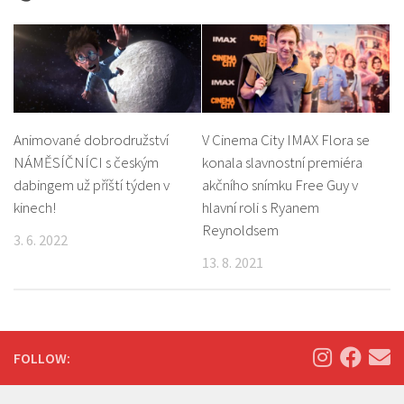
Animované dobrodružství
V Cinema City IMAX Flora se
NÁMĚSÍČNÍCI s českým
konala slavnostní premiéra
dabingem už příští týden v
akčního snímku Free Guy v
kinech!
hlavní roli s Ryanem
Reynoldsem
3. 6. 2022
13. 8. 2021
FOLLOW: