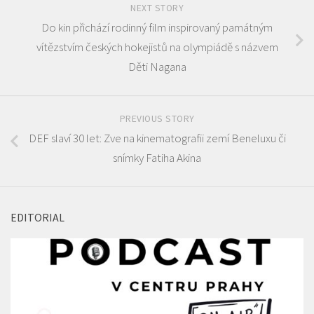
NEXT STORY
Do kin přichází rodinný film inspirovaný památným
vítězstvím českých hokejistů na olympiádě s názvem
Děti Nagana
PREVIOUS STORY
DEF slaví 30 let: Zve na kinematografii zemí Beneluxu či
snímky Fatiha Akina
EDITORIAL