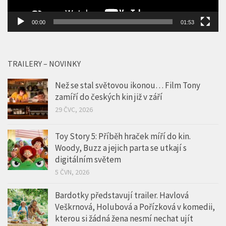
00:00
01:53
TRAILERY – NOVINKY
Než se stal světovou ikonou… Film Tony
zamíří do českých kin již v září
29 ČVC, 2026
Toy Story 5: Příběh hraček míří do kin.
Woody, Buzz a jejich parta se utkají s
digitálním světem
5 ČVN, 2026
Bardotky představují trailer. Havlová
Veškrnová, Holubová a Pořízková v komedii,
kterou si žádná žena nesmí nechat ujít