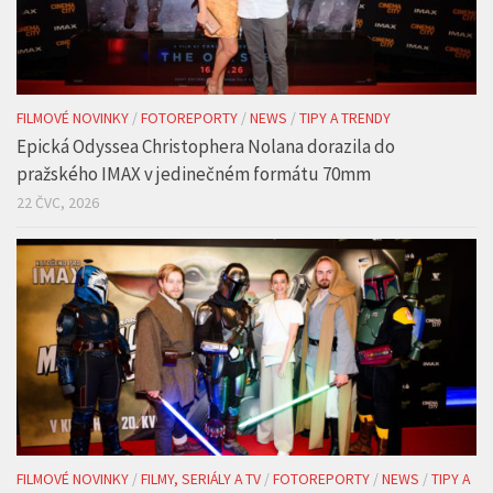
FILMOVÉ NOVINKY
/
FOTOREPORTY
/
NEWS
/
TIPY A TRENDY
Epická Odyssea Christophera Nolana dorazila do
pražského IMAX v jedinečném formátu 70mm
22 ČVC, 2026