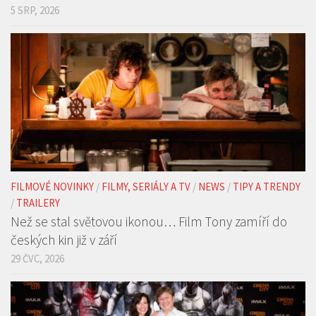
Vyhrajte balíčky oblíbených produktů FIT. Srpnové
soutěže odstartovaly na portálech mediální skupiny
HMG
5 SRP, 2026
FILMOVÉ NOVINKY
/
FILMY, SERIÁLY A TV
/
NEWS
/
TIPY A TRENDY
/
TRAILERY
Než se stal světovou ikonou… Film Tony zamíří do
českých kin již v září
29 ČVC, 2026