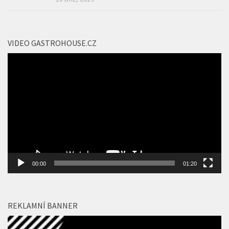
DVD a Blu-ray. Bohemian Rhapsody míří i do
zákulisí
18 BŘE, 2019
VIDEO GASTROHOUSE.CZ
Video
přehrávač
00:00
01:20