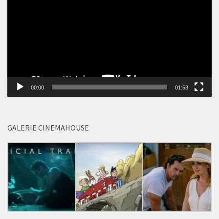
ZOO
Video
přehrávač
00:00
01:53
GALERIE CINEMAHOUSE