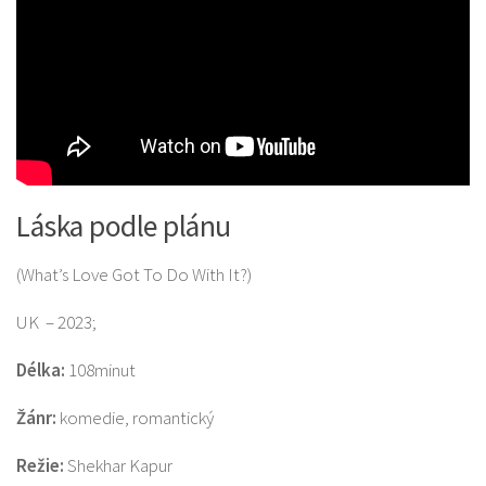
Láska podle plánu
(What’s Love Got To Do With It?)
UK – 2023;
Délka:
108minut
Žánr:
komedie, romantický
Režie:
Shekhar Kapur