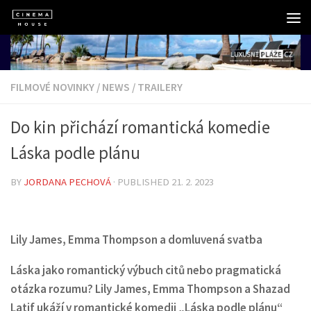
Skip to content
FILMOVÉ NOVINKY
/
NEWS
/
TRAILERY
Do kin přichází romantická komedie
Láska podle plánu
BY
JORDANA PECHOVÁ
· PUBLISHED
21. 2. 2023
Lily James, Emma Thompson a domluvená svatba
Láska jako romantický výbuch citů nebo pragmatická
otázka rozumu? Lily James, Emma Thompson a Shazad
Latif ukáží v romantické komedii „Láska podle plánu“