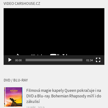
VIDEO CARSHOUSE.CZ
Video
přehrávač
00:00
01:34
DVD / BLU-RAY
Filmová magie kapely Queen pokračuje i na