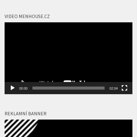
konala v pražském kině IMAX
6 KVĚ, 2026
VIDEO MENHOUSE.CZ
Video
přehrávač
00:00
02:04
REKLAMNÍ BANNER