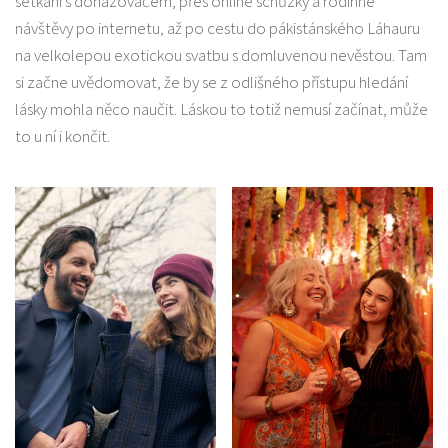
setkání s dohazovačem, přes online schůzky a rodinné
návštěvy po internetu, až po cestu do pákistánského Láhauru
na velkolepou exotickou svatbu s domluvenou nevěstou. Tam
si začne uvědomovat, že by se z odlišného přístupu hledání
lásky mohla něco naučit. Láskou to totiž nemusí začínat, může
to u ní i končit.