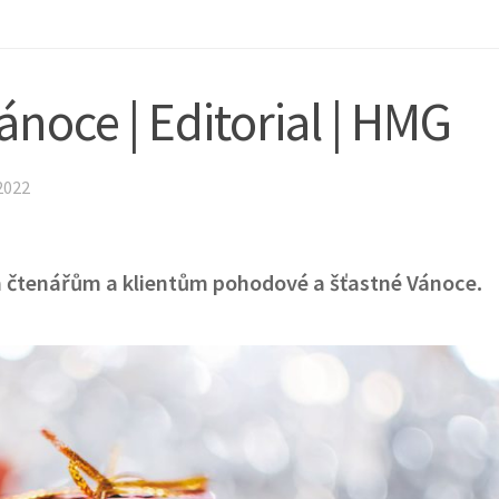
noce | Editorial | HMG
 2022
m čtenářům a klientům pohodové a
šťastné
Vánoce.