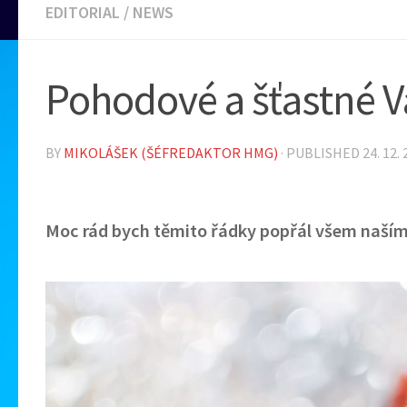
EDITORIAL
/
NEWS
Pohodové a šťastné Vá
BY
MIKOLÁŠEK (ŠÉFREDAKTOR HMG)
· PUBLISHED
24. 12.
Moc rád bych těmito řádky popřál všem naší