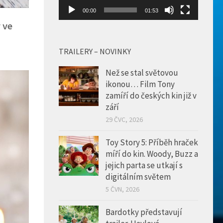
00:00
01:53
 ve
TRAILERY – NOVINKY
Než se stal světovou
ikonou… Film Tony
zamíří do českých kin již v
září
29 ČVC, 2026
Toy Story 5: Příběh hraček
míří do kin. Woody, Buzz a
jejich parta se utkají s
digitálním světem
5 ČVN, 2026
Bardotky představují