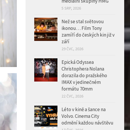
Než se stal světovou
ikonou… Film Tony
zamíří do českých kin již v
září
29 ČVC, 2026
Epická Odyssea
Christophera Nolana
dorazila do pražského
IMAX v jedinečném
formátu 70mm
22 ČVC, 2026
Léto v kině a šance na
Volvo. Cinema City
odmění každou návštěvu
17 ČVC, 2026
Nový podcast V centru