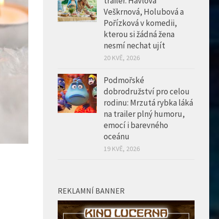
trailer. Havlová
Veškrnová, Holubová a
Pořízková v komedii,
kterou si žádná žena
nesmí nechat ujít
20 KVĚ, 2026
Podmořské
dobrodružství pro celou
rodinu: Mrzutá rybka láká
na trailer plný humoru,
emocí i barevného
oceánu
19 KVĚ, 2026
REKLAMNÍ BANNER