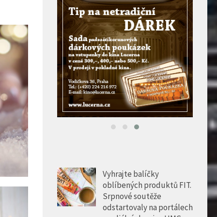
Vyhrajte balíčky
oblíbených produktů FIT.
Srpnové soutěže
odstartovaly na portálech
mediální skupiny HMG
5 SRP, 2026