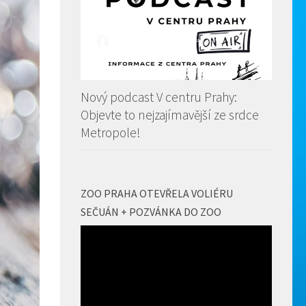
Nový podcast V centru Prahy:
Objevte to nejzajímavější ze srdce
Metropole!
ZOO PRAHA OTEVŘELA VOLIÉRU
SEČUÁN + POZVÁNKA DO ZOO
Video
přehrávač