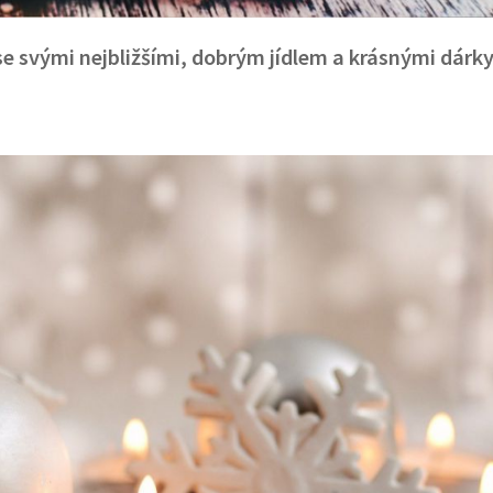
se svými nejbližšími, dobrým jídlem a krásnými dárky