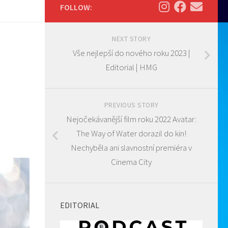
FOLLOW:
NEXT STORY
Vše nejlepší do nového roku 2023 |
Editorial | HMG
PREVIOUS STORY
Nejočekávanější film roku 2022 Avatar:
The Way of Water dorazil do kin!
Nechyběla ani slavnostní premiéra v
Cinema City
EDITORIAL