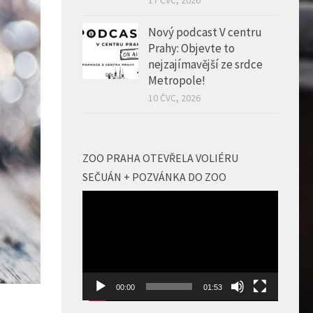
Prahy: Objevte to
nejzajímavější ze srdce
Metropole!
10 ČVC, 2026
ZOO PRAHA OTEVŘELA VOLIÉRU
SEČUÁN + POZVÁNKA DO ZOO
Video
přehrávač
00:00
01:53
GALERIE CINEMAHOUSE