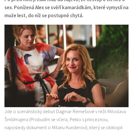
sex. Ponížená Alex se svěří kamarádkám, které vymyslí na
muže lest, do níž se postupně chytá.
Jde o scenáristický debut Dagmar Remešové v režii Miloslava
Šmídmajera (Probudím se včera, Peklo s princeznou,
naposledy dokument o Milanu Kunderovi), který se obklopil