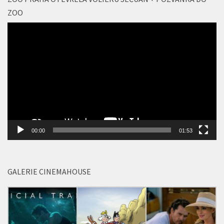
ZOO PRAHA OTEVŘELA VOLIÉRU SEČUÁN + POZVÁNKA DO
ZOO
Video
přehrávač
00:00
01:53
GALERIE CINEMAHOUSE