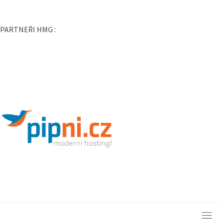
www.PražskéLetiště.cz
www.PražskýHrad.cz
PARTNEŘI HMG :