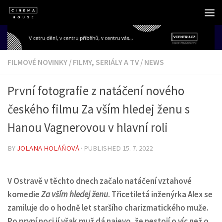
Skip to content
FILMOVÉ NOVINKY
/
FILMY, SERIÁLY A TV
/
NEWS
První fotografie z natáčení nového
českého filmu Za vším hledej ženu s
Hanou Vagnerovou v hlavní roli
BY
JOLANA HOLÁŇOVÁ
· PUBLISHED
15. 7. 2022
V Ostravě v těchto dnech začalo natáčení vztahové
komedie
Za vším hledej ženu
. Třicetiletá inženýrka Alex se
zamiluje do o hodně let staršího charizmatického muže.
Po první noci jí však muž dá najevo, že nestojí o víc než o