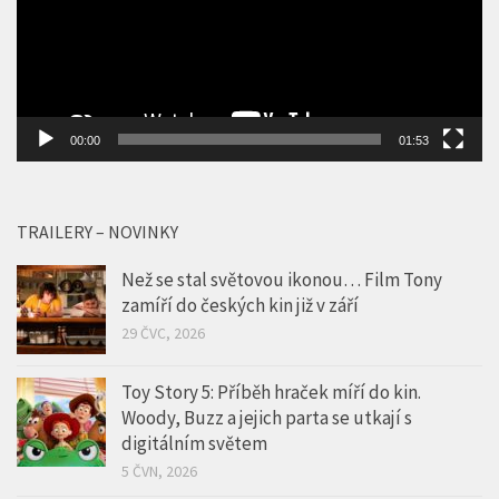
00:00
01:53
TRAILERY – NOVINKY
Než se stal světovou ikonou… Film Tony
zamíří do českých kin již v září
29 ČVC, 2026
Toy Story 5: Příběh hraček míří do kin.
Woody, Buzz a jejich parta se utkají s
digitálním světem
5 ČVN, 2026