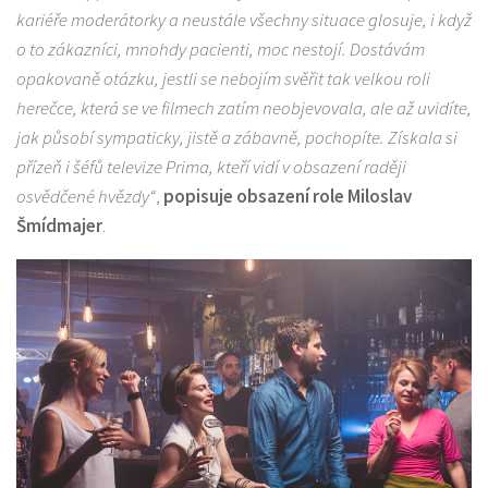
kariéře moderátorky a neustále všechny situace glosuje, i když
o to zákazníci, mnohdy pacienti, moc nestojí. Dostávám
opakovaně otázku, jestli se nebojím svěřit tak velkou roli
herečce, která se ve filmech zatím neobjevovala, ale až uvidíte,
jak působí sympaticky, jistě a zábavně, pochopíte. Získala si
přízeň i šéfů televize Prima, kteří vidí v obsazení raději
osvědčené hvězdy“
,
popisuje obsazení role Miloslav
Šmídmajer
.