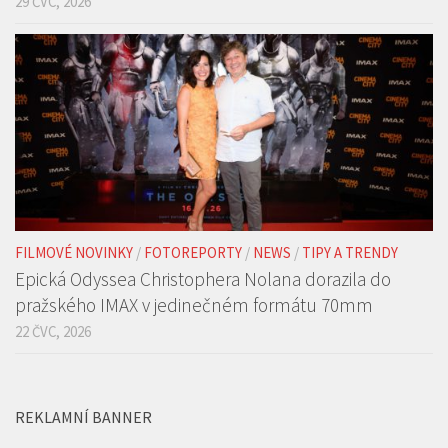
/
TRAILERY
Než se stal světovou ikonou… Film Tony zamíří do
českých kin již v září
29 ČVC, 2026
FILMOVÉ NOVINKY
/
FOTOREPORTY
/
NEWS
/
TIPY A TRENDY
Epická Odyssea Christophera Nolana dorazila do
pražského IMAX v jedinečném formátu 70mm
22 ČVC, 2026