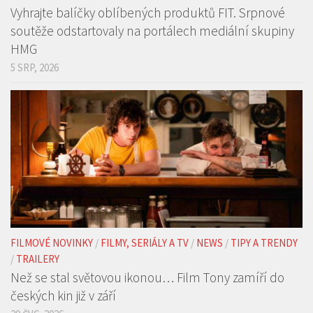
NEWS
/
TIPY A TRENDY
Vyhrajte balíčky oblíbených produktů FIT. Srpnové
soutěže odstartovaly na portálech mediální skupiny
HMG
5 SRP, 2026
FILMOVÉ NOVINKY
/
FILMY, SERIÁLY A TV
/
NEWS
/
TIPY A TRENDY