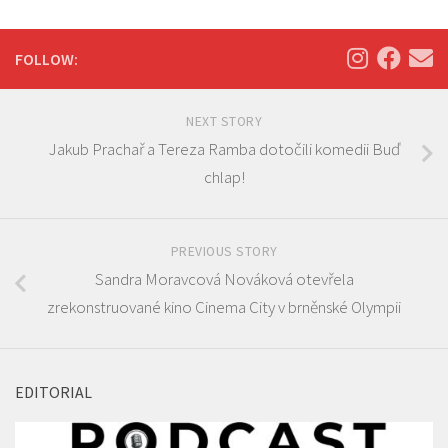
FOLLOW:
NEXT STORY
Jakub Prachař a Tereza Ramba dotočili komedii Buď
chlap!
PREVIOUS STORY
Sandra Moravcová Nováková otevřela
zrekonstruované kino Cinema City v brněnské Olympii
EDITORIAL