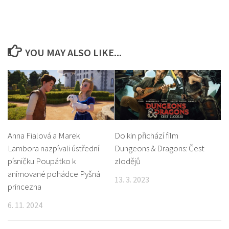
YOU MAY ALSO LIKE...
Anna Fialová a Marek
Do kin přichází film
Lambora nazpívali ústřední
Dungeons & Dragons: Čest
písničku Poupátko k
zlodějů
animované pohádce Pyšná
13. 3. 2023
princezna
6. 11. 2024