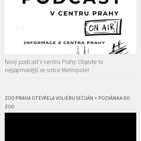
Nový podcast V centru Prahy: Objevte to
nejzajímavější ze srdce Metropole!
ZOO PRAHA OTEVŘELA VOLIÉRU SEČUÁN + POZVÁNKA DO
ZOO
Video
přehrávač