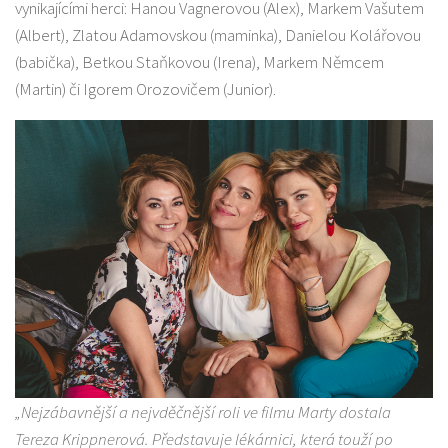
vynikajícími herci: Hanou Vagnerovou (Alex), Markem Vašutem
(Albert), Zlatou Adamovskou (maminka), Danielou Kolářovou
(babička), Betkou Staňkovou (Irena), Markem Němcem
(Martin) či Igorem Orozovičem (Junior).
„Nejzábavnější a nejvděčnější roli ve filmu Marty dostala
Tereza Krippnerová. Představuje lékárnici, která touží po