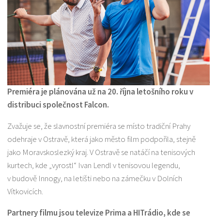
Premiéra je plánována už na 20. října letošního roku v
distribuci společnost Falcon.
Zvažuje se, že slavnostní premiéra se místo tradiční Prahy
odehraje v Ostravě, která jako město film podpořila, stejně
jako Moravskoslezký kraj. V Ostravě se natáčí na tenisových
kurtech, kde „vyrostl“ Ivan Lendl v tenisovou legendu,
v budově Innogy, na letišti nebo na zámečku v Dolních
Vítkovicích.
Partnery filmu jsou televize Prima a HITrádio, kde se