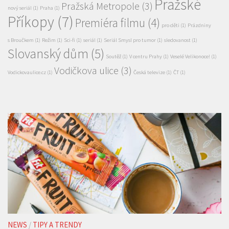
Future Gate Sci-Fi Film Festival
(2)
(1)
filmy
(1)
Garfield
(1)
Garfield ve filmu
(1)
HBO MAX
(1)
HBO original
(1)
Jak zachránit draka
(1)
jaro
(1)
Já padouch 4
(1)
Kabir Bedi alias
kino
(6)
Kino Lucerna
(3)
Sandokan míří do Prahy
(1)
minisérie
(1)
Pražské
Pražská Metropole
(3)
nový seriál
(1)
Praha
(1)
Příkopy
(7)
Premiéra filmu
(4)
pro děti
(1)
Prázdniny
s Broučkem
(1)
Režim
(1)
Sci-fi
(1)
seriál
(1)
Seriál Smysl pro tumor
(1)
sledovanost
(1)
Slovanský dům
(5)
Soutěž
(1)
V centru Prahy
(1)
Veselé Velikonoce!
(1)
Vodičkova ulice
(3)
Vodickovaulice.cz
(1)
Česká televize
(1)
ČT
(1)