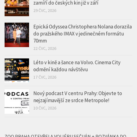
mediální skupiny HMG
5 SRP, 2026
Než se stal světovou ikonou… Film Tony
zamíří do českých kin již v září
29 ČVC, 2026
Epická Odyssea Christophera Nolana dorazila
do pražského IMAX v jedinečném formátu
70mm
22 ČVC, 2026
Léto v kině a šance na Volvo. Cinema City
odmění každou návštěvu
17 ČVC, 2026
Nový podcast V centru Prahy: Objevte to
nejzajímavější ze srdce Metropole!
10 ČVC, 2026