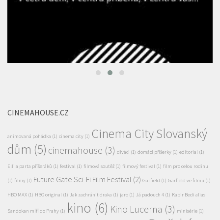
CINEMAHOUSE.CZ
Cinema City Slovanský
animovaná pohádka
(1)
cinema city
(1)
dům
(5)
cinemahouse
(3)
diváci
(1)
domácí příšerky
(1)
editorial
(1)
Elli a parta příšeráků
(1)
festival
(1)
filmová soutěž
(1)
filmový festival
(1)
film pro celou rodinu