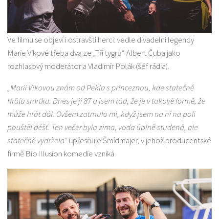
Ve filmu se objeví i ostravští herci: vedle divadelní legendy
Marie Vikové třeba dva ze „Tří tygrů“ Albert Čuba jako
rozhlasový moderátor a Vladimír Polák (šéf rádia).
„Marii Vikovou znám od Pekla s princeznou, kde statečně
hrála smrtku. Dnes je jí 87 a jsem rád, že je v takové formě, že
může hrát dál. Ovšem zatrnulo mi, když jsem na ní na poli
pouštěl déšť. Ten večer byla zima, voda úplně studená, ale
statečně vydržela“
upřesňuje Šmídmajer, v jehož producentské
firmě Bio Illusion komedie vzniká.