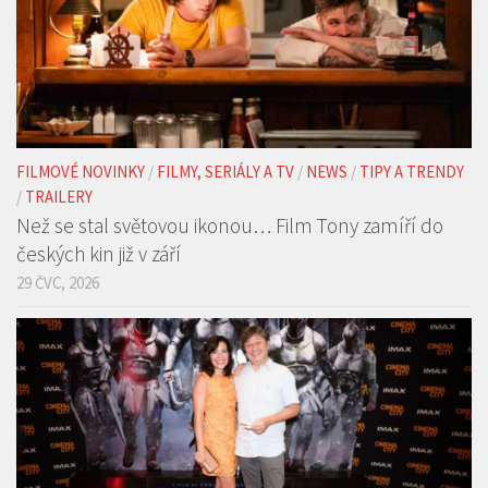
FILMOVÉ NOVINKY
/
FILMY, SERIÁLY A TV
/
NEWS
/
TIPY A TRENDY
/
TRAILERY
Než se stal světovou ikonou… Film Tony zamíří do
českých kin již v září
29 ČVC, 2026