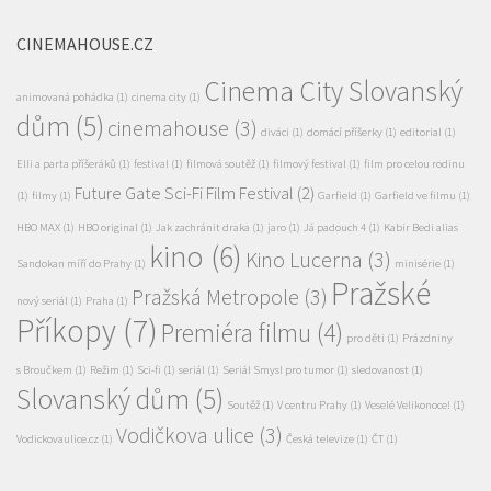
CINEMAHOUSE.CZ
Cinema City Slovanský
animovaná pohádka
(1)
cinema city
(1)
dům
(5)
cinemahouse
(3)
diváci
(1)
domácí příšerky
(1)
editorial
(1)
Elli a parta příšeráků
(1)
festival
(1)
filmová soutěž
(1)
filmový festival
(1)
film pro celou rodinu
Future Gate Sci-Fi Film Festival
(2)
(1)
filmy
(1)
Garfield
(1)
Garfield ve filmu
(1)
HBO MAX
(1)
HBO original
(1)
Jak zachránit draka
(1)
jaro
(1)
Já padouch 4
(1)
Kabir Bedi alias
kino
(6)
Kino Lucerna
(3)
Sandokan míří do Prahy
(1)
minisérie
(1)
Pražské
Pražská Metropole
(3)
nový seriál
(1)
Praha
(1)
Příkopy
(7)
Premiéra filmu
(4)
pro děti
(1)
Prázdniny
s Broučkem
(1)
Režim
(1)
Sci-fi
(1)
seriál
(1)
Seriál Smysl pro tumor
(1)
sledovanost
(1)
Slovanský dům
(5)
Soutěž
(1)
V centru Prahy
(1)
Veselé Velikonoce!
(1)
Vodičkova ulice
(3)
Vodickovaulice.cz
(1)
Česká televize
(1)
ČT
(1)