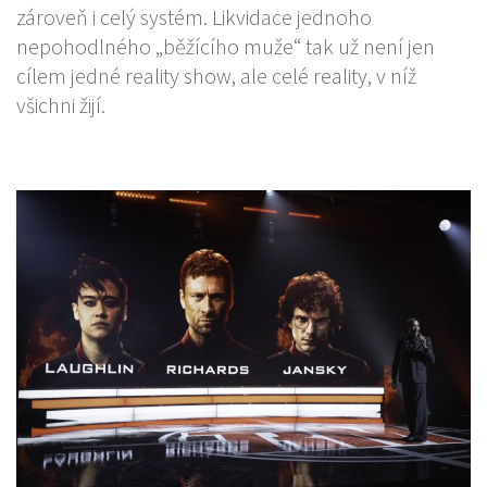
zároveň i celý systém. Likvidace jednoho
nepohodlného „běžícího muže“ tak už není jen
cílem jedné reality show, ale celé reality, v níž
všichni žijí.