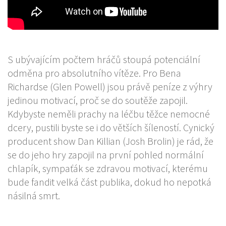
S ubývajícím počtem hráčů stoupá potenciální
odměna pro absolutního vítěze. Pro Bena
Richardse (Glen Powell) jsou právě peníze z výhry
jedinou motivací, proč se do soutěže zapojil.
Kdybyste neměli prachy na léčbu těžce nemocné
dcery, pustili byste se i do větších šíleností. Cynický
producent show Dan Killian (Josh Brolin) je rád, že
se do jeho hry zapojil na první pohled normální
chlapík, sympaťák se zdravou motivací, kterému
bude fandit velká část publika, dokud ho nepotká
násilná smrt.