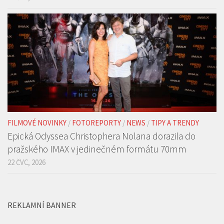
FILMOVÉ NOVINKY
/
FOTOREPORTY
/
NEWS
/
TIPY A TRENDY
Epická Odyssea Christophera Nolana dorazila do
pražského IMAX v jedinečném formátu 70mm
22 ČVC, 2026
REKLAMNÍ BANNER