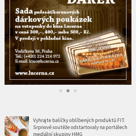
Vyhrajte balíčky oblíbených produktů FIT.
Srpnové soutěže odstartovaly na portálech
mediální skupiny HMG
5 SRP, 2026
Než se stal světovou ikonou… Film Tony