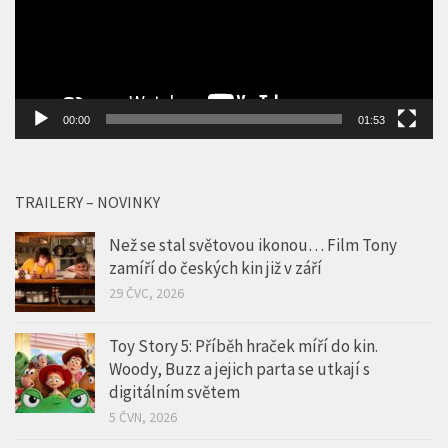
00:00
01:53
TRAILERY – NOVINKY
Než se stal světovou ikonou… Film Tony
zamíří do českých kin již v září
29 ČVC, 2026
Toy Story 5: Příběh hraček míří do kin.
Woody, Buzz a jejich parta se utkají s
digitálním světem
5 ČVN, 2026