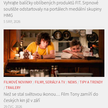
5 SRP, 2026
FILMOVÉ NOVINKY
/
FILMY, SERIÁLY A TV
/
NEWS
/
TIPY A TRENDY
/
TRAILERY
Než se stal světovou ikonou… Film Tony zamíří do
českých kin již v září
29 ČVC, 2026