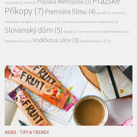
Slovanský dům
(5)
Soutěž
(1)
V centru Prahy
(1)
Veselé Velikonoce!
(1)
Vodičkova ulice
(3)
Vodickovaulice.cz
(1)
Česká televize
(1)
ČT
(1)
NEWS
/
TIPY A TRENDY
Vyhrajte balíčky oblíbených produktů FIT. Srpnové
soutěže odstartovaly na portálech mediální skupiny
HMG