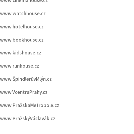
www.hotelhouse.cz
www.bookhouse.cz
www.kidshouse.cz
www.runhouse.cz
www.ŠpindlerůvMlýn.cz
www.VcentruPrahy.cz
www.PražskaMetropole.cz
www.PražskýVáclavák.cz
PORTÁLY HMG :
www.PražskáPařížská.cz