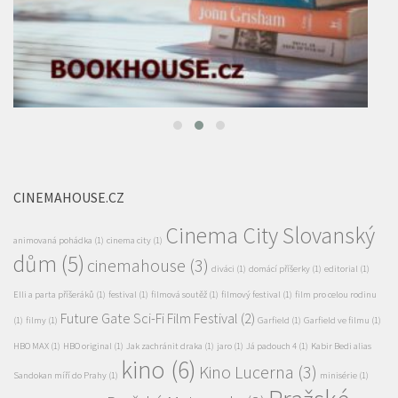
CINEMAHOUSE.CZ
Cinema City Slovanský
animovaná pohádka
(1)
cinema city
(1)
dům
(5)
cinemahouse
(3)
diváci
(1)
domácí příšerky
(1)
editorial
(1)
Elli a parta příšeráků
(1)
festival
(1)
filmová soutěž
(1)
filmový festival
(1)
film pro celou rodinu
Future Gate Sci-Fi Film Festival
(2)
(1)
filmy
(1)
Garfield
(1)
Garfield ve filmu
(1)
HBO MAX
(1)
HBO original
(1)
Jak zachránit draka
(1)
jaro
(1)
Já padouch 4
(1)
Kabir Bedi alias
kino
(6)
Kino Lucerna
(3)
Sandokan míří do Prahy
(1)
minisérie
(1)
Pražské
Pražská Metropole
(3)
nový seriál
(1)
Praha
(1)
Příkopy
(7)
Premiéra filmu
(4)
pro děti
(1)
Prázdniny
s Broučkem
(1)
Režim
(1)
Sci-fi
(1)
seriál
(1)
Seriál Smysl pro tumor
(1)
sledovanost
(1)