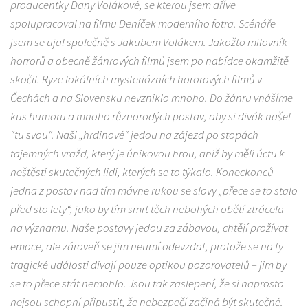
producentky Dany Volákové, se kterou jsem dříve
spolupracoval na filmu Deníček moderního fotra. Scénáře
jsem se ujal společně s Jakubem Volákem. Jakožto milovník
horrorů a obecně žánrových filmů jsem po nabídce okamžitě
skočil.
Ryze lokálních mysteriózních hororových filmů v
Čechách a na Slovensku nevzniklo mnoho. Do žánru vnášíme
kus humoru a mnoho různorodých postav, aby si divák našel
“tu svou“.
Naši „hrdinové“ jedou na zájezd po stopách
tajemných vražd, který je únikovou hrou, aniž by měli úctu k
neštěstí skutečných lidí, kterých se to týkalo. Koneckonců
jedna z postav nad tím mávne rukou se slovy „přece se to stalo
před sto lety“, jako by tím smrt těch nebohých obětí ztrácela
na významu. Naše postavy jedou za zábavou, chtějí prožívat
emoce, ale zároveň se jim neumí odevzdat, protože se na ty
tragické události dívají pouze optikou pozorovatelů – jim by
se to přece stát nemohlo. Jsou tak zaslepení, že si naprosto
nejsou schopní připustit, že nebezpečí začíná být skutečné.