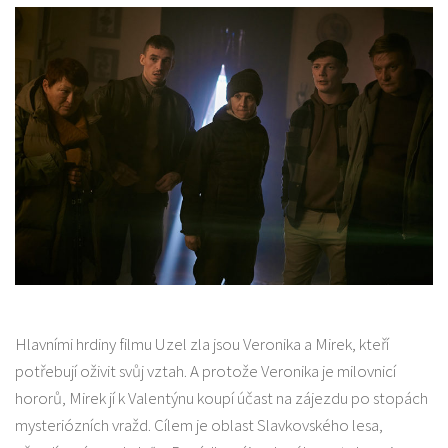
Hlavními hrdiny filmu Uzel zla jsou Veronika a Mirek, kteří
potřebují oživit svůj vztah. A protože Veronika je milovnicí
hororů, Mirek jí k Valentýnu koupí účast na zájezdu po stopách
mysteriózních vražd. Cílem je oblast Slavkovského lesa,