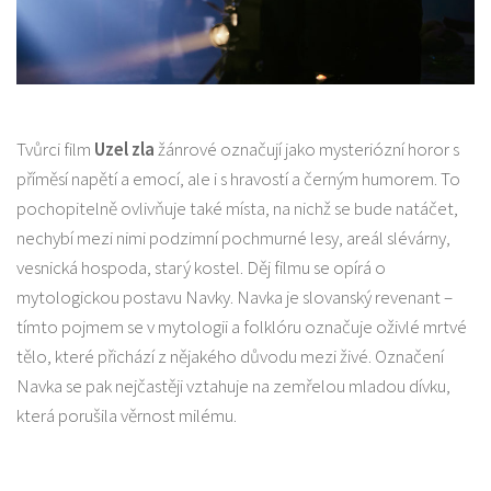
Tvůrci film
Uzel zla
žánrové označují jako mysteriózní horor s
příměsí napětí a emocí, ale i s hravostí a černým humorem. To
pochopitelně ovlivňuje také místa, na nichž se bude natáčet,
nechybí mezi nimi podzimní pochmurné lesy, areál slévárny,
vesnická hospoda, starý kostel. Děj filmu se opírá o
mytologickou postavu Navky. Navka je slovanský revenant –
tímto pojmem se v mytologii a folklóru označuje oživlé mrtvé
tělo, které přichází z nějakého důvodu mezi živé. Označení
Navka se pak nejčastěji vztahuje na zemřelou mladou dívku,
která porušila věrnost milému.