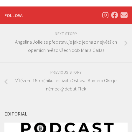
FOLLOW:
NEXT STORY
Angelina Jolie se představuje jako jedna z největších
operních hvězd všech dob Maria Callas
PREVIOUS STORY
Vítězem 16. ročníku festivalu Ostrava Kamera Oko je
německý debut Flek
EDITORIAL