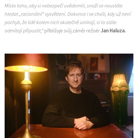
Místo toho, aby si nebezpečí uvědomili, snaží se neustále
hledat „racionální“ vysvětlení. Dokonce i ve chvíli, kdy už není
pochyb, že lidé kolem nich skutečně umírají, si to stále
odmítají připustit,“
přibližuje svůj záměr režisér
Jan Haluza.