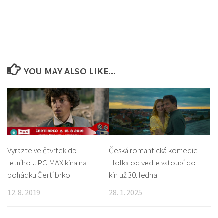
YOU MAY ALSO LIKE...
Vyrazte ve čtvrtek do
Česká romantická komedie
letního UPC MAX kina na
Holka od vedle vstoupí do
pohádku Čertí brko
kin už 30. ledna
12. 8. 2019
28. 1. 2025