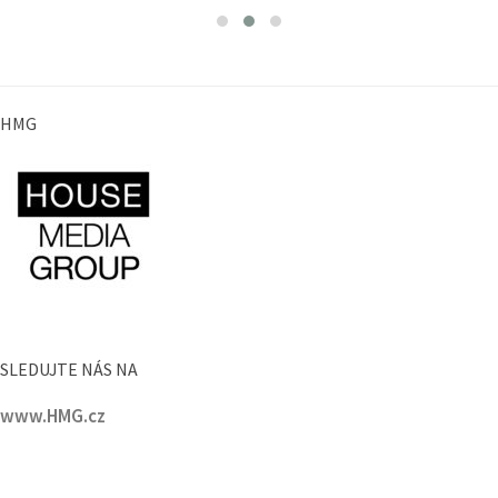
HMG
SLEDUJTE NÁS NA
www.HMG.cz
PORTÁLY HMG :
www.PražskéPříkopy.cz