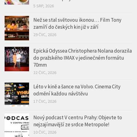
zamíří do českých kin již v září
29 ČVC, 2026
Epická Odyssea Christophera Nolana dorazila
do pražského IMAX v jedinečném formátu
70mm
22 ČVC, 2026
Léto v kině a šance na Volvo. Cinema City
odmění každou návštěvu
17 ČVC, 2026
Nový podcast V centru Prahy: Objevte to
nejzajímavější ze srdce Metropole!
10 ČVC, 2026
ZOO PRAHA OTEVŘELA VOLIÉRU SEČUÁN + POZVÁNKA DO