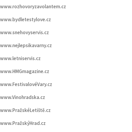
www.snehovyservis.cz
www.nejlepsikavarny.cz
www.letniservis.cz
www.HMGmagazine.cz
www.FestivalovéVary.cz
www.Vinohradska.cz
www.PražskéLetiště.cz
www.PražskýHrad.cz
PARTNEŘI HMG :