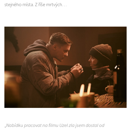
stejného místa. Z říše mrtvých…
„
Nabídku pracovat na filmu Uzel zla jsem dostal od