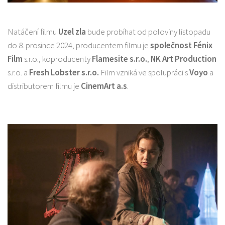
Natáčení filmu
Uzel zla
bude probíhat od poloviny listopadu
do 8. prosince 2024, producentem filmu je
společnost
Fénix
Film
s.r.o., koproducenty
Flamesite s.r.o.
,
NK Art Production
s.r.o. a
Fresh Lobster s.r.o.
Film vzniká ve spolupráci s
Voyo
a
distributorem filmu je
CinemArt a.s
.