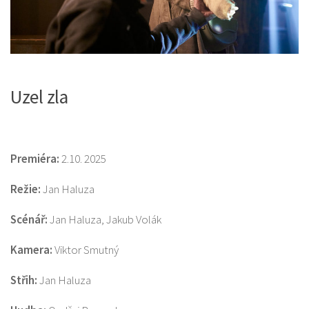
Uzel zla
Premiéra:
2.10. 2025
Režie:
Jan Haluza
Scénář:
Jan Haluza, Jakub Volák
Kamera:
Viktor Smutný
Střih:
Jan Haluza