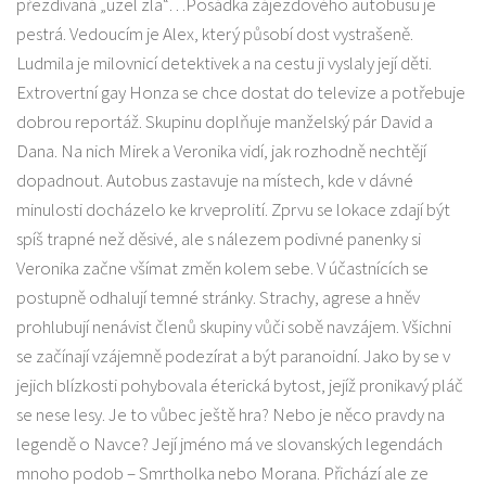
přezdívaná „uzel zla“…Posádka zájezdového autobusu je
pestrá. Vedoucím je Alex, který působí dost vystrašeně.
Ludmila je milovnicí detektivek a na cestu ji vyslaly její děti.
Extrovertní gay Honza se chce dostat do televize a potřebuje
dobrou reportáž. Skupinu doplňuje manželský pár David a
Dana. Na nich Mirek a Veronika vidí, jak rozhodně nechtějí
dopadnout. Autobus zastavuje na místech, kde v dávné
minulosti docházelo ke krveprolití. Zprvu se lokace zdají být
spíš trapné než děsivé, ale s nálezem podivné panenky si
Veronika začne všímat změn kolem sebe. V účastnících se
postupně odhalují temné stránky. Strachy, agrese a hněv
prohlubují nenávist členů skupiny vůči sobě navzájem. Všichni
se začínají vzájemně podezírat a být paranoidní. Jako by se v
jejich blízkosti pohybovala éterická bytost, jejíž pronikavý pláč
se nese lesy. Je to vůbec ještě hra? Nebo je něco pravdy na
legendě o Navce? Její jméno má ve slovanských legendách
mnoho podob – Smrtholka nebo Morana. Přichází ale ze