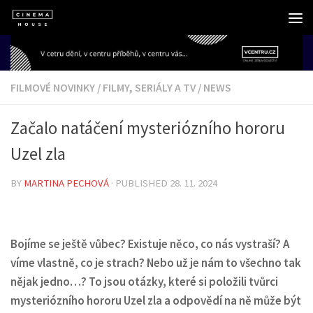
Skip to content
FILMOVÉ NOVINKY
/
FILMY, SERIÁLY A TV
/
NEWS
Začalo natáčení mysteriózního hororu
Uzel zla
BY
MARTINA PECHOVÁ
· PUBLISHED
28. 11. 2024
Bojíme se ještě vůbec? Existuje něco, co nás vystraší? A
víme vlastně, co je strach? Nebo už je nám to všechno tak
nějak jedno…? To jsou otázky, které si položili tvůrci
mysteriózního hororu Uzel zla a odpovědí na ně může být