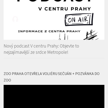
Nový podcast V centru Prahy: Objevte to
nejzajímavější ze srdce Metropole!
ZOO PRAHA OTEVŘELA VOLIÉRU SEČUÁN + POZVÁNKA DO
ZOO
Video
přehrávač