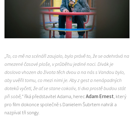
„To, co mě na scénáři zaujalo, bylo právě to, že se odehrává na
omezené časové ploše, v průběhu jediné noci. Divák je
doslova vhozen do života těch dvou a na nás s Vandou bylo,
aby uvěřil tomu, co mezi nimi je. Aby z gest a nenápadných
doteků vyčetl, že ať se stane cokoliv, ti dva prostě budou stát
při sobě,“
říká představitel Adama, herec
Adam Ernest
, který
pro film dokonce společně s Danielem Šubrtem nahrál a
nazpíval tři songy.