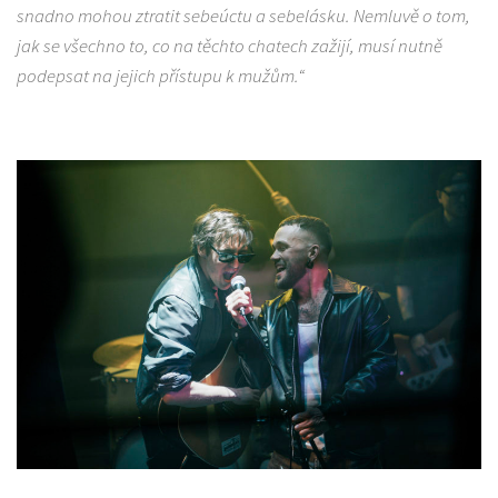
snadno mohou ztratit sebeúctu a sebelásku. Nemluvě o tom,
jak se všechno to, co na těchto chatech zažijí, musí nutně
podepsat na jejich přístupu k mužům.“