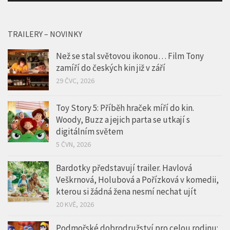
TRAILERY – NOVINKY
Než se stal světovou ikonou… Film Tony
zamíří do českých kin již v září
29 ČVC, 2026
Toy Story 5: Příběh hraček míří do kin.
Woody, Buzz a jejich parta se utkají s
digitálním světem
5 ČVN, 2026
Bardotky představují trailer. Havlová
Veškrnová, Holubová a Pořízková v komedii,
kterou si žádná žena nesmí nechat ujít
20 KVĚ, 2026
Podmořské dobrodružství pro celou rodinu: