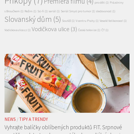
Vodičkova ulice
(3)
Vodickovaulice.cz
(1)
Česká televize
(1)
ČT
(1)
NEWS
/
TIPY A TRENDY
Vyhrajte balíčky oblíbených produktů FIT. Srpnové
soutěže odstartovaly na portálech mediální skupiny
HMG
5 SRP, 2026