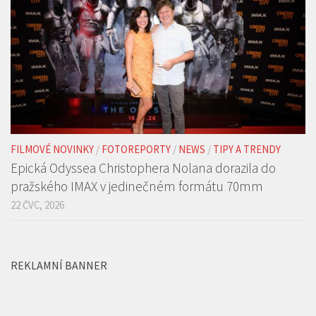
FILMOVÉ NOVINKY
/
FOTOREPORTY
/
NEWS
/
TIPY A TRENDY
Epická Odyssea Christophera Nolana dorazila do
pražského IMAX v jedinečném formátu 70mm
22 ČVC, 2026
REKLAMNÍ BANNER