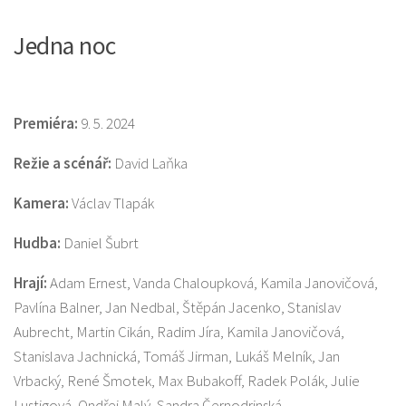
Jedna noc
Premiéra:
9. 5. 2024
Režie a scénář:
David Laňka
Kamera:
Václav Tlapák
Hudba:
Daniel Šubrt
Hrají:
Adam Ernest, Vanda Chaloupková, Kamila Janovičová,
Pavlína Balner, Jan Nedbal, Štěpán Jacenko, Stanislav
Aubrecht, Martin Cikán, Radim Jíra, Kamila Janovičová,
Stanislava Jachnická, Tomáš Jirman, Lukáš Melník, Jan
Vrbacký, René Šmotek, Max Bubakoff, Radek Polák, Julie
Lustigová, Ondřej Malý, Sandra Černodrinská