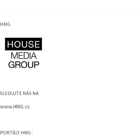
SLEDUJTE NÁS NA
www.HMG.cz
PORTÁLY HMG :
www.PražskéPříkopy.cz
www.menhouse.cz