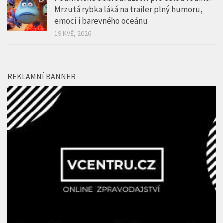
Mrzutá rybka láká na trailer plný humoru,
emocí i barevného oceánu
19 KVĚ, 2026
REKLAMNÍ BANNER