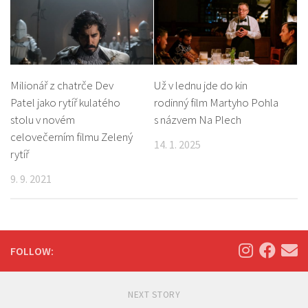
Milionář z chatrče Dev
Už v lednu jde do kin
Patel jako rytíř kulatého
rodinný film Martyho Pohla
stolu v novém
s názvem Na Plech
celovečerním filmu Zelený
14. 1. 2025
rytíř
9. 9. 2021
FOLLOW:
NEXT STORY