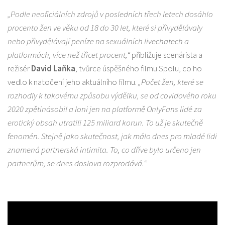
„Podle neoficiálních zdrojů v posledních třech letech dosáhlo
procento žen ve věku od 18 do 30 let, které si přivydělávaly
nebo přivydělávají peníze na sexuálních livechatech a
platformách, více než třicet procent,“
přibližuje scenárista a
režisér
David Laňka
, tvůrce úspěšného filmu Spolu, co ho
vedlo k natočení jeho aktuálního filmu.
„Počet žen, které se
rozhodly k takovému způsobu výdělku, se od covidového roku
2020 zpětinásobil a loni jen na platformě OnlyFans lidé za
erotický obsah utratili 125 miliard korun. To už je skutečně
fenomén. Stejně jako skutečnost, jak málo dnes pro mladé lidi
znamená partnerská intimita. To, co dříve bylo určeno jen
partnerům, se dnes doslova rozprodává.“