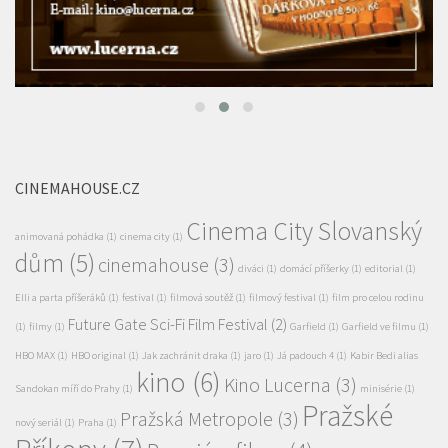
CINEMAHOUSE.CZ
Cinema City Slovanský
animovaná pohádka
(1)
cinema city
(1)
dům
(5)
cinemahouse
(3)
diváci
(1)
domácí příšerky
(1)
editorial
(1)
Elli a parta příšeráků
(1)
festival
(1)
filmová soutěž
(1)
filmový festival
(1)
film pro celou rodinu
Future Gate Sci-Fi Film Festival
(2)
(1)
filmy
(1)
Garfield
(1)
Garfield ve filmu
(1)
HBO MAX
(1)
HBO original
(1)
Jak zachránit draka
(1)
jaro
(1)
Já padouch 4
(1)
Kabir Bedi alias
kino
(6)
Kino Lucerna
(3)
Sandokan míří do Prahy
(1)
minisérie
(1)
Pražské
Pražská Metropole
(3)
nový seriál
(1)
Praha
(1)
Příkopy
(7)
Premiéra filmu
(4)
pro děti
(1)
Prázdniny
s Broučkem
(1)
Režim
(1)
Sci-fi
(1)
seriál
(1)
Seriál Smysl pro tumor
(1)
sledovanost
(1)
Slovanský dům
(5)
Soutěž
(1)
V centru Prahy
(1)
Veselé Velikonoce!
(1)