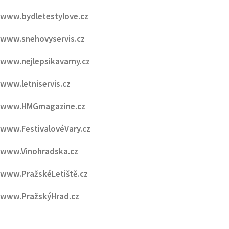
www.nejlepsikavarny.cz
www.letniservis.cz
www.HMGmagazine.cz
www.FestivalovéVary.cz
www.Vinohradska.cz
www.PražskéLetiště.cz
www.PražskýHrad.cz
PARTNEŘI HMG :