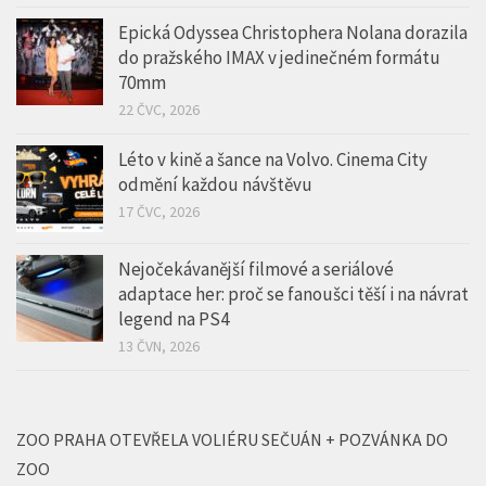
22 ČVC, 2026
Léto v kině a šance na Volvo. Cinema City
odmění každou návštěvu
17 ČVC, 2026
Nejočekávanější filmové a seriálové
adaptace her: proč se fanoušci těší i na návrat
legend na PS4
13 ČVN, 2026
ZOO PRAHA OTEVŘELA VOLIÉRU SEČUÁN + POZVÁNKA DO
ZOO
Video
přehrávač