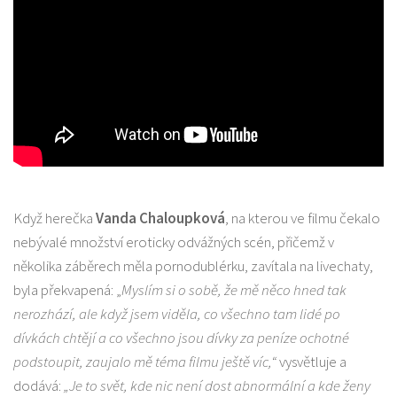
Když herečka
Vanda Chaloupková
, na kterou ve filmu čekalo
nebývalé množství eroticky odvážných scén, přičemž v
několika záběrech měla pornodublérku, zavítala na livechaty,
byla překvapená: „
Myslím si o sobě, že mě něco hned tak
nerozhází, ale když jsem viděla, co všechno tam lidé po
dívkách chtějí a co všechno jsou dívky za peníze ochotné
podstoupit, zaujalo mě téma filmu ještě víc,“
vysvětluje a
dodává:
„Je to svět, kde nic není dost abnormální a kde ženy