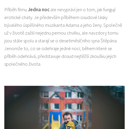
Příběh filmu
Jedna noc
ale nevypráví jen o tom, jak fungují
erotické chaty. Je především příběhem osudové lásky
bývalého úspěšného muzikanta Adama a jeho ženy. Společně
už v životě zažili nejednu pernou chvilku, ale navzdory tomu
jsou stále spolu a starají se o desetiměsíčního syna Štěpána.
Jenomže to, co se odehraje jedné noci, během které se
příběh odehrává, představuje dosud nejtěžší zkoušku jejich
společného života.