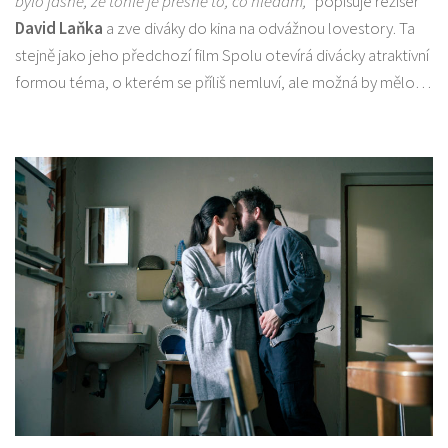
bylo jasné, že tohle je přesně to, co hledám,“
popisuje režisér
David Laňka
a zve diváky do kina na odvážnou lovestory. Ta
stejně jako jeho předchozí film Spolu otevírá divácky atraktivní
formou téma, o kterém se příliš nemluví, ale možná by mělo…