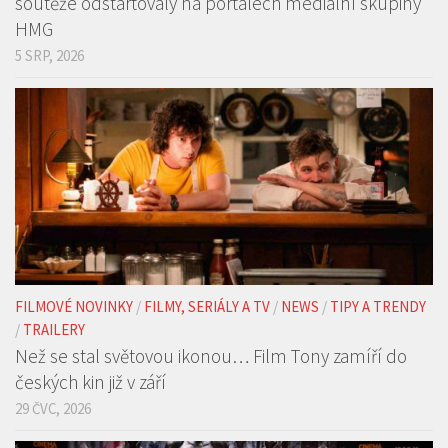
FILMOVÉ NOVINKY
/
FILMY, SERIÁLY A TV
/
NEWS
/
TIPY A TRENDY
/
TRAILERY
Než se stal světovou ikonou… Film Tony zamíří do
českých kin již v září
29 ČVC, 2026