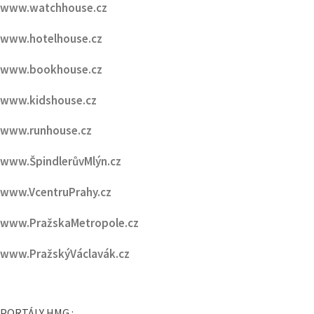
www.bookhouse.cz
www.kidshouse.cz
www.runhouse.cz
www.ŠpindlerůvMlýn.cz
www.VcentruPrahy.cz
www.PražskaMetropole.cz
www.PražskýVáclavák.cz
PORTÁLY HMG :
www.PražskáPařížská.cz
www.onlyfashion.cz