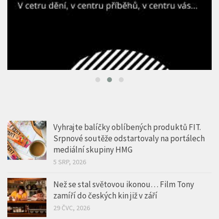
Vyhrajte balíčky oblíbených produktů FIT.
Srpnové soutěže odstartovaly na portálech
mediální skupiny HMG
5 SRP, 2026
Než se stal světovou ikonou… Film Tony
zamíří do českých kin již v září
29 ČVC, 2026
Epická Odyssea Christophera Nolana dorazila
do pražského IMAX v jedinečném formátu
70mm