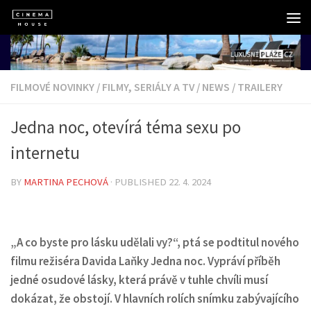
Skip to content
FILMOVÉ NOVINKY
/
FILMY, SERIÁLY A TV
/
NEWS
/
TRAILERY
Jedna noc, otevírá téma sexu po
internetu
BY
MARTINA PECHOVÁ
· PUBLISHED
22. 4. 2024
„A co byste pro lásku udělali vy?“, ptá se podtitul nového
filmu režiséra Davida Laňky Jedna noc. Vypráví příběh
jedné osudové lásky, která právě v tuhle chvíli musí
dokázat, že obstojí. V hlavních rolích snímku zabývajícího