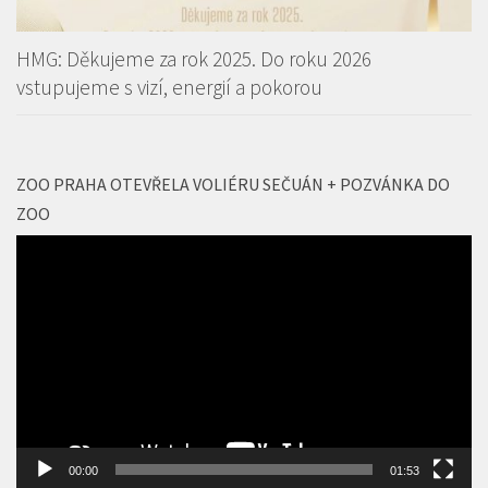
HMG: Děkujeme za rok 2025. Do roku 2026
vstupujeme s vizí, energií a pokorou
ZOO PRAHA OTEVŘELA VOLIÉRU SEČUÁN + POZVÁNKA DO
ZOO
Video
přehrávač
00:00
01:53