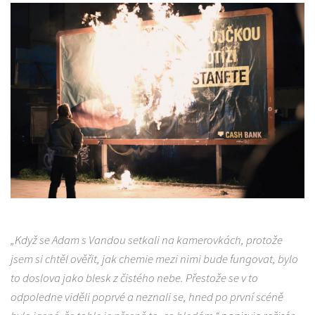
„Když se Adam s Vandou setkali na kamerovkách, protože
jsem si chtěl ověřit, jak chemie mezi nimi bude fungovat, bylo
to doslova jako blesk z čistého nebe. Přestože se v to
odpoledne viděli poprvé a neznali se, hned po první scéně