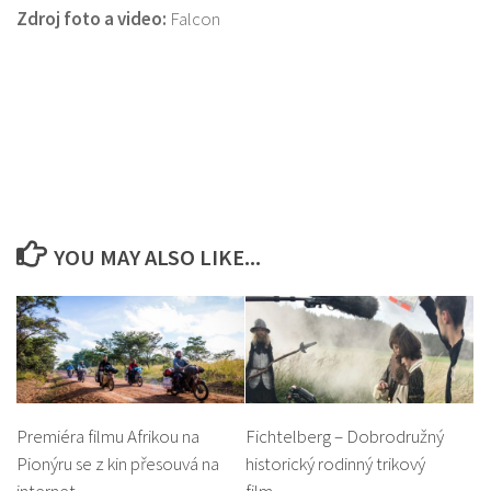
Zdroj foto a video:
Falcon
YOU MAY ALSO LIKE...
Premiéra filmu Afrikou na
Fichtelberg – Dobrodružný
Pionýru se z kin přesouvá na
historický rodinný trikový
internet
film