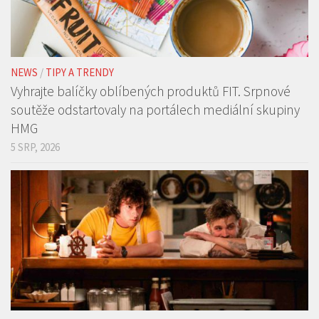
NEWS
/
TIPY A TRENDY
Vyhrajte balíčky oblíbených produktů FIT. Srpnové
soutěže odstartovaly na portálech mediální skupiny
HMG
5 SRP, 2026