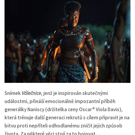
Snímek
Válečnice
, jenž je inspirován skutečnými
událostmi, přináší emocionálně impozantní příběh
generálky Naniscy (držitelka ceny Oscar® Viola Davis),
která trénuje další generaci rekrutů s cílem připravit je na
bitvu proti nepříteli odhodlanému zničit jejich způsob
života. Za některé věci stojí za to bojovat…