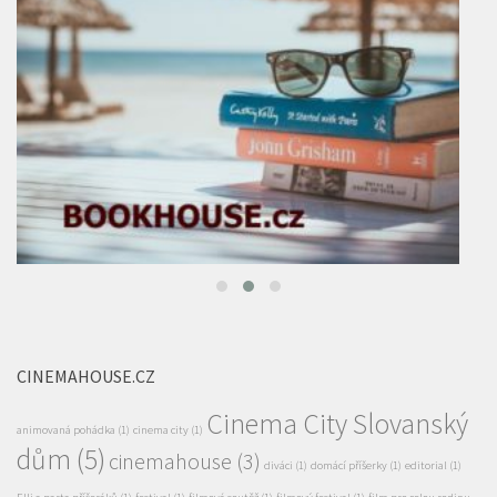
CINEMAHOUSE.CZ
Cinema City Slovanský
animovaná pohádka
(1)
cinema city
(1)
dům
(5)
cinemahouse
(3)
diváci
(1)
domácí příšerky
(1)
editorial
(1)