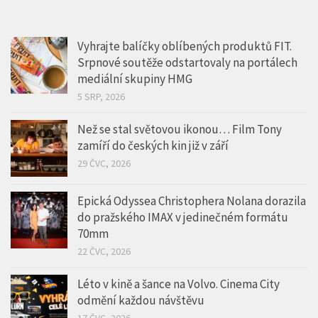
Vyhrajte balíčky oblíbených produktů FIT.
Srpnové soutěže odstartovaly na portálech
mediální skupiny HMG
5 SRP, 2026
Než se stal světovou ikonou… Film Tony
zamíří do českých kin již v září
29 ČVC, 2026
Epická Odyssea Christophera Nolana dorazila
do pražského IMAX v jedinečném formátu
70mm
22 ČVC, 2026
Léto v kině a šance na Volvo. Cinema City
odmění každou návštěvu
17 ČVC, 2026