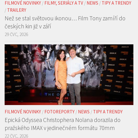
FILMOVÉ NOVINKY
/
FILMY, SERIÁLY A TV
/
NEWS
/
TIPY A TRENDY
/
TRAILERY
Než se stal světovou ikonou… Film Tony zamíří do
českých kin již v září
29 ČVC, 2026
FILMOVÉ NOVINKY
/
FOTOREPORTY
/
NEWS
/
TIPY A TRENDY
Epická Odyssea Christophera Nolana dorazila do
pražského IMAX v jedinečném formátu 70mm
22 ČVC, 2026