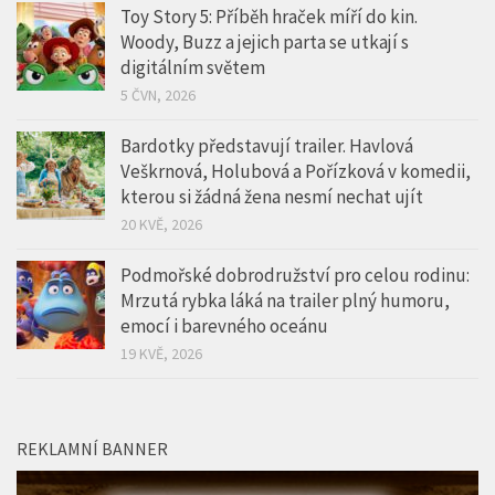
Toy Story 5: Příběh hraček míří do kin.
Woody, Buzz a jejich parta se utkají s
digitálním světem
5 ČVN, 2026
Bardotky představují trailer. Havlová
Veškrnová, Holubová a Pořízková v komedii,
kterou si žádná žena nesmí nechat ujít
20 KVĚ, 2026
Podmořské dobrodružství pro celou rodinu:
Mrzutá rybka láká na trailer plný humoru,
emocí i barevného oceánu
19 KVĚ, 2026
REKLAMNÍ BANNER