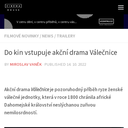
Skip to content
FILMOVÉ NOVINKY
/
NEWS
/
TRAILERY
Do kin vstupuje akční drama Válečnice
BY
MIROSLAV VANĚK
· PUBLISHED
14. 10. 2022
Akční drama
Válečnice
je pozoruhodný příběh ryze ženské
válečné jednotky, která v roce 1800 chránila africké
Dahomejské království neslýchanou zuřivou
nemilosrdností.