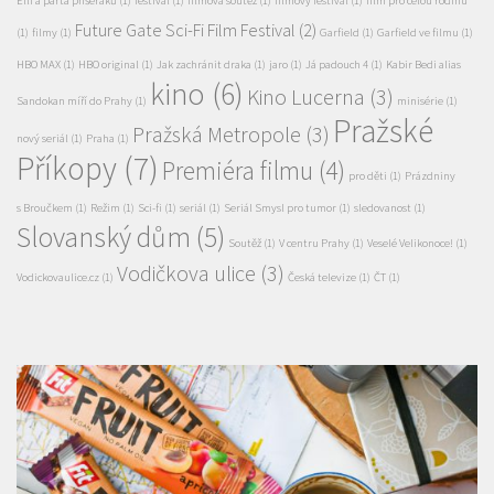
Elli a parta příšeráků
(1)
festival
(1)
filmová soutěž
(1)
filmový festival
(1)
film pro celou rodinu
Future Gate Sci-Fi Film Festival
(2)
(1)
filmy
(1)
Garfield
(1)
Garfield ve filmu
(1)
HBO MAX
(1)
HBO original
(1)
Jak zachránit draka
(1)
jaro
(1)
Já padouch 4
(1)
Kabir Bedi alias
kino
(6)
Kino Lucerna
(3)
Sandokan míří do Prahy
(1)
minisérie
(1)
Pražské
Pražská Metropole
(3)
nový seriál
(1)
Praha
(1)
Příkopy
(7)
Premiéra filmu
(4)
pro děti
(1)
Prázdniny
s Broučkem
(1)
Režim
(1)
Sci-fi
(1)
seriál
(1)
Seriál Smysl pro tumor
(1)
sledovanost
(1)
Slovanský dům
(5)
Soutěž
(1)
V centru Prahy
(1)
Veselé Velikonoce!
(1)
Vodičkova ulice
(3)
Vodickovaulice.cz
(1)
Česká televize
(1)
ČT
(1)