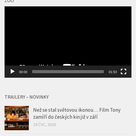
ZOO
Video
přehrávač
00:00
01:53
TRAILERY – NOVINKY
Než se stal světovou ikonou… Film Tony
zamíří do českých kin již v září
29 ČVC, 2026