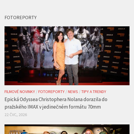
FOTOREPORTY
FILMOVÉ NOVINKY
/
FOTOREPORTY
/
NEWS
/
TIPY A TRENDY
Epická Odyssea Christophera Nolana dorazila do
pražského IMAX v jedinečném formátu 70mm