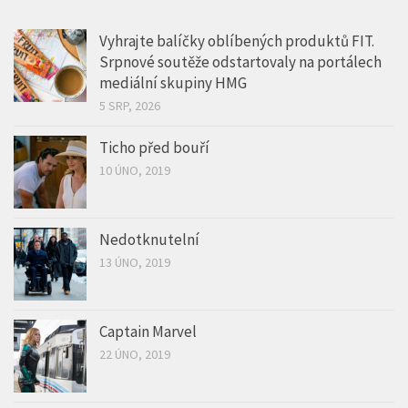
Vyhrajte balíčky oblíbených produktů FIT.
Srpnové soutěže odstartovaly na portálech
mediální skupiny HMG
5 SRP, 2026
Ticho před bouří
10 ÚNO, 2019
Nedotknutelní
13 ÚNO, 2019
Captain Marvel
22 ÚNO, 2019