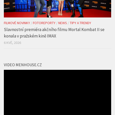
FILMOVÉ NOVINKY
/
FOTOREPORTY
/
NEWS
/
TIPY A TRENDY
Slavnostní premiéra akčního filmu Mortal Kombat II se
konala v pražském kině IMAX
6 KVĚ, 2026
VIDEO MENHOUSE.CZ
Video
přehrávač