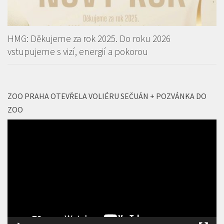
HMG: Děkujeme za rok 2025. Do roku 2026
vstupujeme s vizí, energií a pokorou
ZOO PRAHA OTEVŘELA VOLIÉRU SEČUÁN + POZVÁNKA DO
ZOO
Video
přehrávač