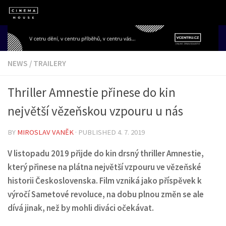
Skip to content
NEWS
/
TRAILERY
Thriller Amnestie přinese do kin
největší vězeňskou vzpouru u nás
BY
MIROSLAV VANĚK
· PUBLISHED
4. 7. 2019
V listopadu 2019 přijde do kin drsný thriller Amnestie,
který přinese na plátna největší vzpouru ve vězeňské
historii Československa. Film vzniká jako příspěvek k
výročí Sametové revoluce, na dobu plnou změn se ale
dívá jinak, než by mohli diváci očekávat.