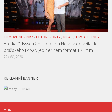
FILMOVÉ NOVINKY
/
FOTOREPORTY
/
NEWS
/
TIPY A TRENDY
Epická Odyssea Christophera Nolana dorazila do
pražského IMAX v jedinečném formátu 70mm
22 ČVC, 2026
REKLAMNÍ BANNER