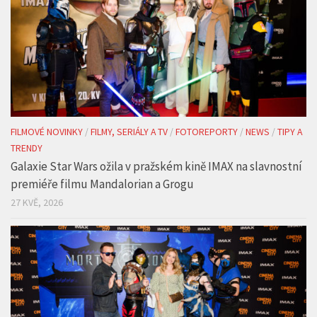
22 ČVC, 2026
FILMOVÉ NOVINKY
/
FILMY, SERIÁLY A TV
/
FOTOREPORTY
/
NEWS
/
TIPY A
TRENDY
Galaxie Star Wars ožila v pražském kině IMAX na slavnostní
premiéře filmu Mandalorian a Grogu
27 KVĚ, 2026