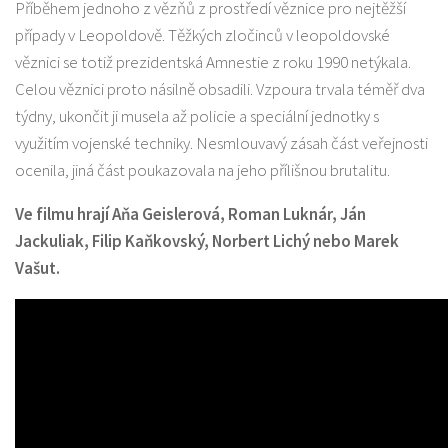
Příběhem jednoho z vězňů z prostředí věznice pro nejtěžší
případy v Leopoldově. Těžkých zločinců v leopoldovské
věznici se totiž prezidentská Amnestie z roku 1990 netýkala.
Celou věznici proto násilně obsadili. Vzpoura trvala téměř dva
týdny, ukončit ji musela až policie a speciální jednotky s
využitím vojenské techniky. Nesmlouvavý zásah část veřejnosti
ocenila, jiná část poukazovala na jeho přílišnou brutalitu.
Ve filmu hrají Aňa Geislerová, Roman Luknár, Ján
Jackuliak, Filip Kaňkovský, Norbert Lichý nebo Marek
Vašut.