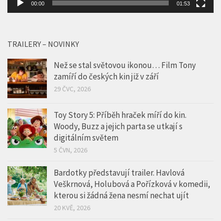
00:00
01:53
TRAILERY – NOVINKY
Než se stal světovou ikonou… Film Tony
zamíří do českých kin již v září
29 ČVC, 2026
Toy Story 5: Příběh hraček míří do kin.
Woody, Buzz a jejich parta se utkají s
digitálním světem
5 ČVN, 2026
Bardotky představují trailer. Havlová
Veškrnová, Holubová a Pořízková v komedii,
kterou si žádná žena nesmí nechat ujít
20 KVĚ, 2026