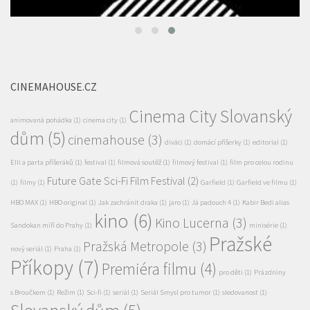
CINEMAHOUSE.CZ
Cinema City Slovanský
animovaná pohádka
(1)
cinema city
(1)
dům
(5)
cinemahouse
(3)
diváci
(1)
domácí příšerky
(1)
editorial
(1)
Elli a parta příšeráků
(1)
festival
(1)
filmová soutěž
(1)
filmový festival
(1)
film pro celou rodinu
Future Gate Sci-Fi Film Festival
(2)
(1)
filmy
(1)
Garfield
(1)
Garfield ve filmu
(1)
HBO MAX
(1)
HBO original
(1)
Jak zachránit draka
(1)
jaro
(1)
Já padouch 4
(1)
Kabir Bedi alias
kino
(6)
Kino Lucerna
(3)
Sandokan míří do Prahy
(1)
minisérie
(1)
Pražské
Pražská Metropole
(3)
nový seriál
(1)
Praha
(1)