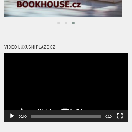
VIDEO LUXUSNIPLAZE.CZ
Video
přehrávač
00:00
02:04