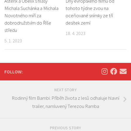
Asterix a Obelix s hlasy
Dny evropského filmu od
Michala Suchánka a Michala
tohoto týdne zvou na
Novotného míří za
oceňované snímky ze tří
dobrodružstvím do Říše
desítek zemí
středu
18. 4. 2023
5. 1. 2023
FOLLOW:
NEXT STORY
Rodinný film Bambi: Příběh života z lesů odhaluje hlavní
trailer, namluvený Terezou Ramba
PREVIOUS STORY