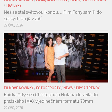
FILMOVÉ NOVINKY
/
FILMY, SERIÁLY A TV
/
NEWS
/
TIPY A TRENDY
/
TRAILERY
Než se stal světovou ikonou… Film Tony zamíří do
českých kin již v září
29 ČVC, 2026
FILMOVÉ NOVINKY
/
FOTOREPORTY
/
NEWS
/
TIPY A TRENDY