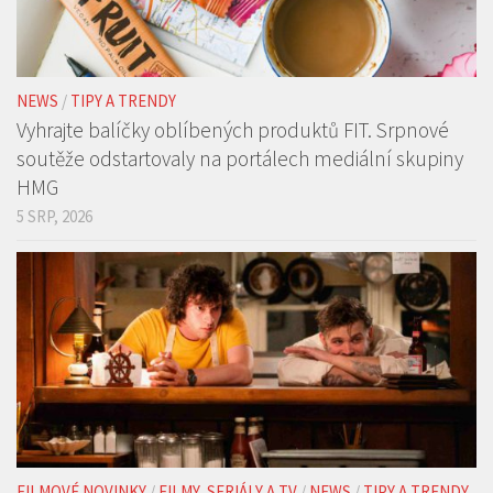
NEWS
/
TIPY A TRENDY
Vyhrajte balíčky oblíbených produktů FIT. Srpnové
soutěže odstartovaly na portálech mediální skupiny
HMG
5 SRP, 2026