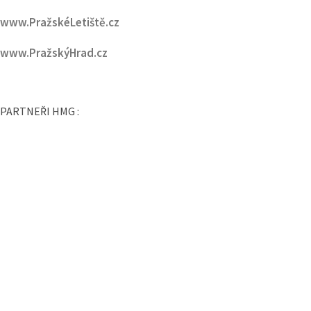
www.FestivalovéVary.cz
www.Vinohradska.cz
www.PražskéLetiště.cz
www.PražskýHrad.cz
PARTNEŘI HMG :