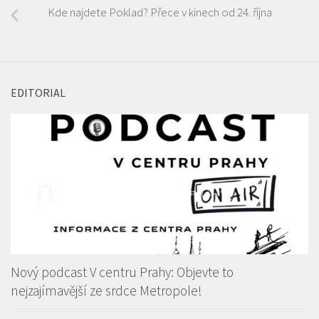
Kde najdete Poklad? Přece v kinech od 24. října
EDITORIAL
Nový podcast V centru Prahy: Objevte to
nejzajímavější ze srdce Metropole!