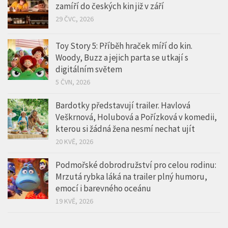
zamíří do českých kin již v září
29 ČVC, 2026
Toy Story 5: Příběh hraček míří do kin.
Woody, Buzz a jejich parta se utkají s
digitálním světem
5 ČVN, 2026
Bardotky představují trailer. Havlová
Veškrnová, Holubová a Pořízková v komedii,
kterou si žádná žena nesmí nechat ujít
20 KVĚ, 2026
Podmořské dobrodružství pro celou rodinu:
Mrzutá rybka láká na trailer plný humoru,
emocí i barevného oceánu
19 KVĚ, 2026