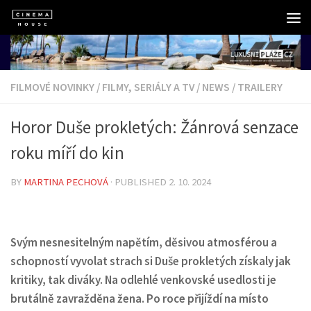
Skip to content
FILMOVÉ NOVINKY
/
FILMY, SERIÁLY A TV
/
NEWS
/
TRAILERY
Horor Duše prokletých: Žánrová senzace
roku míří do kin
BY
MARTINA PECHOVÁ
· PUBLISHED
2. 10. 2024
Svým nesnesitelným napětím, děsivou atmosférou a
schopností vyvolat strach si Duše prokletých získaly jak
kritiky, tak diváky. Na odlehlé venkovské usedlosti je
brutálně zavražděna žena. Po roce přijíždí na místo