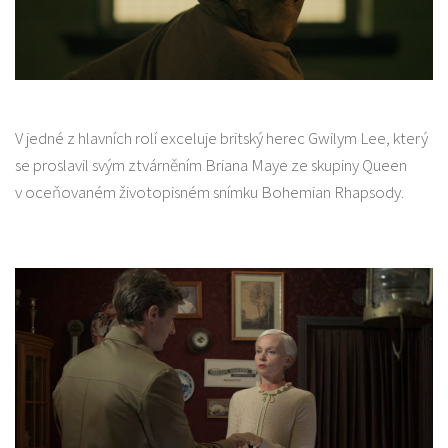
V jedné z hlavních rolí exceluje britský herec Gwilym Lee, který
se proslavil svým ztvárněním Briana Maye ze skupiny Queen
v oceňovaném životopisném snímku Bohemian Rhapsody.