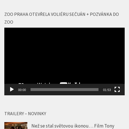
ZOO PRAHA OTEVŘELA VOLIÉRU SEČUÁN + POZVÁNKA DO
ZOO
Video
přehrávač
00:00
01:53
TRAILERY – NOVINKY
Než se stal světovou ikonou… Film Tony