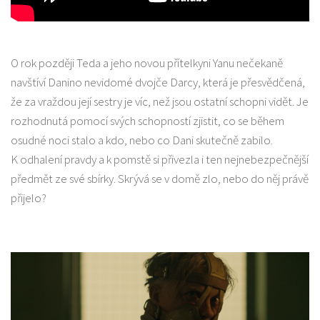
O rok později Teda a jeho novou přítelkyni Yanu nečekaně
navštíví Danino nevidomé dvojče Darcy, která je přesvědčená,
že za vraždou její sestry je víc, než jsou ostatní schopni vidět. Je
rozhodnutá pomocí svých schopností zjistit, co se během
osudné noci stalo a kdo, nebo co Dani skutečně zabilo.
K odhalení pravdy a k pomstě si přivezla i ten nejnebezpečnější
předmět ze své sbírky. Skrývá se v domě zlo, nebo do něj právě
přijelo?