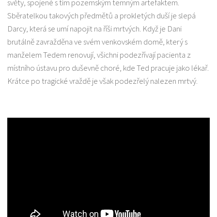
světy, spojené s tím pozemským temným artefaktem.
Sběratelkou takových předmětů a prokletých duší je slepá
Darcy, která se umí napojit na říši mrtvých. Když je Dani
brutálně zavražděna ve svém venkovském domě, který s
manželem Tedem renovují, všichni podezřívají pacienta z
místního ústavu pro duševně choré, kde Ted pracuje jako lékař.
Krátce po tragické vraždě je však podezřelý nalezen mrtvý.