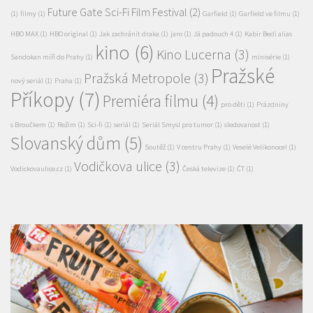
Cinema City Slovanský
animovaná pohádka
(1)
cinema city
(1)
dům
(5)
cinemahouse
(3)
diváci
(1)
domácí příšerky
(1)
editorial
(1)
Elli a parta příšeráků
(1)
festival
(1)
filmová soutěž
(1)
filmový festival
(1)
film pro celou rodinu
Future Gate Sci-Fi Film Festival
(2)
(1)
filmy
(1)
Garfield
(1)
Garfield ve filmu
(1)
HBO MAX
(1)
HBO original
(1)
Jak zachránit draka
(1)
jaro
(1)
Já padouch 4
(1)
Kabir Bedi alias
kino
(6)
Kino Lucerna
(3)
Sandokan míří do Prahy
(1)
minisérie
(1)
Pražské
Pražská Metropole
(3)
nový seriál
(1)
Praha
(1)
Příkopy
(7)
Premiéra filmu
(4)
pro děti
(1)
Prázdniny
s Broučkem
(1)
Režim
(1)
Sci-fi
(1)
seriál
(1)
Seriál Smysl pro tumor
(1)
sledovanost
(1)
Slovanský dům
(5)
Soutěž
(1)
V centru Prahy
(1)
Veselé Velikonoce!
(1)
Vodičkova ulice
(3)
Vodickovaulice.cz
(1)
Česká televize
(1)
ČT
(1)