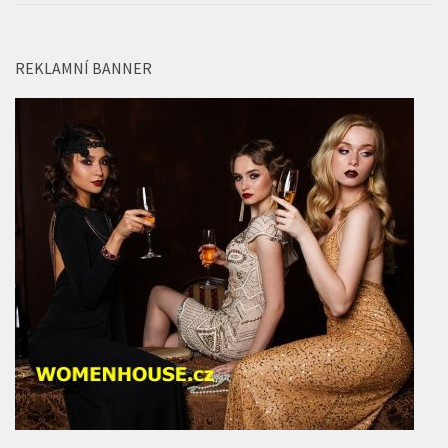
Epická Odyssea Christophera Nolana dorazila do
pražského IMAX v jedinečném formátu 70mm
22 ČVC, 2026
REKLAMNÍ BANNER