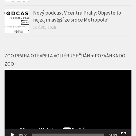
Léto v kině a šance na Volvo. Cinema City
odmění každou návštěvu
17 ČVC, 2026
Nový podcast V centru Prahy: Objevte to
nejzajímavější ze srdce Metropole!
10 ČVC, 2026
ZOO PRAHA OTEVŘELA VOLIÉRU SEČUÁN + POZVÁNKA DO
ZOO
Video
přehrávač