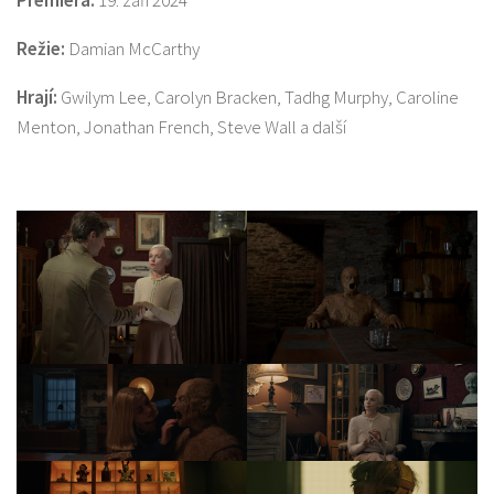
Premiéra:
19. září 2024
Režie:
Damian McCarthy
Hrají:
Gwilym Lee, Carolyn Bracken, Tadhg Murphy, Caroline
Menton, Jonathan French, Steve Wall a další