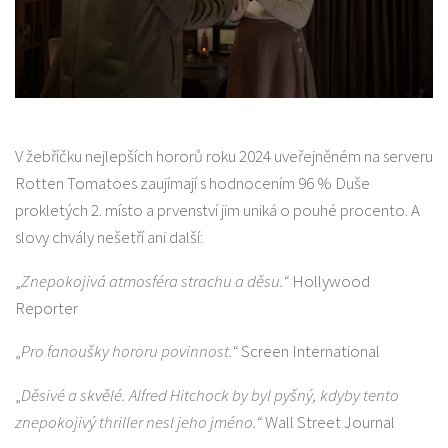
V žebříčku nejlepších hororů roku 2024 uveřejněném na serveru
Rotten Tomatoes zaujímají s hodnocením 96 % Duše
prokletých 2. místo a prvenství jim uniká o pouhé procento. A
slovy chvály nešetří ani další:
„
Znepokojivá atmosféra strachu a děsu.“
Hollywood
Reporter
„
Pro fanoušky hororu povinnost.“
Screen International
„
Děsivé a skvělé. Alfred Hitchock by byl pyšný, kdyby tento
znepokojivý thriller nesl jeho jméno.“
Wall Street Journal