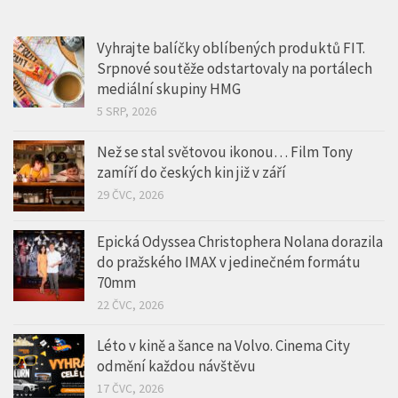
Vyhrajte balíčky oblíbených produktů FIT.
Srpnové soutěže odstartovaly na portálech
mediální skupiny HMG
5 SRP, 2026
Než se stal světovou ikonou… Film Tony
zamíří do českých kin již v září
29 ČVC, 2026
Epická Odyssea Christophera Nolana dorazila
do pražského IMAX v jedinečném formátu
70mm
22 ČVC, 2026