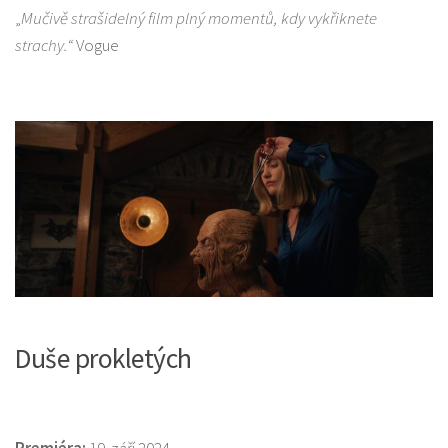
„
Mučivě strašidelný film plný momentů, kdy vykřiknete
strachy.“
Vogue
Duše prokletých