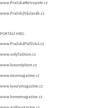
www.ŠpindlerůvMlýn.cz
www.VcentruPrahy.cz
www.PražskaMetropole.cz
www.PražskýVáclavák.cz
PORTÁLY HMG :
www.PražskáPařížská.cz
www.onlyfashion.cz
www.luxusniplaze.cz
www.nicemagazine.cz
www.luxurymagazine.cz