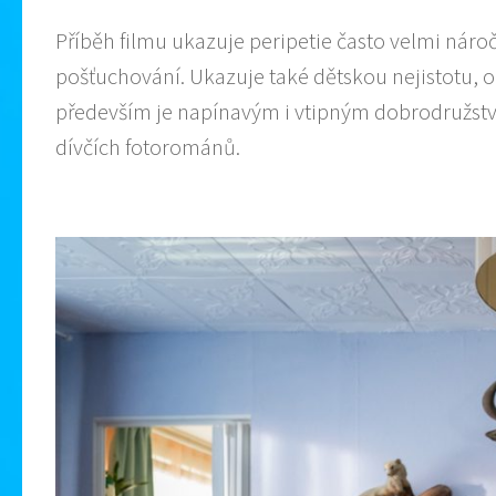
Příběh filmu ukazuje peripetie často velmi nár
pošťuchování. Ukazuje také dětskou nejistotu, o
především je napínavým i vtipným dobrodružstv
dívčích fotorománů.