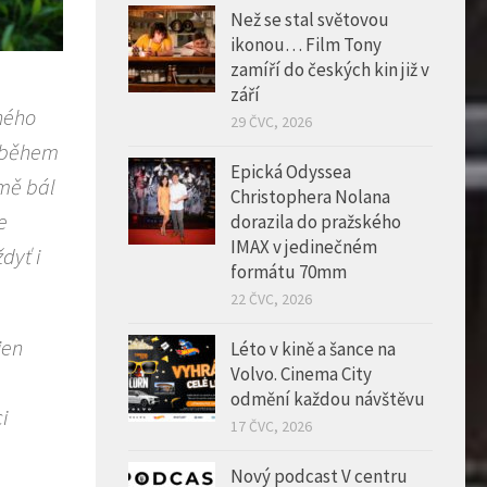
Než se stal světovou
ikonou… Film Tony
zamíří do českých kin již v
září
lného
29 ČVC, 2026
k během
Epická Odyssea
jmě bál
Christophera Nolana
e
dorazila do pražského
IMAX v jedinečném
dyť i
formátu 70mm
22 ČVC, 2026
jen
Léto v kině a šance na
Volvo. Cinema City
odmění každou návštěvu
i
17 ČVC, 2026
Nový podcast V centru