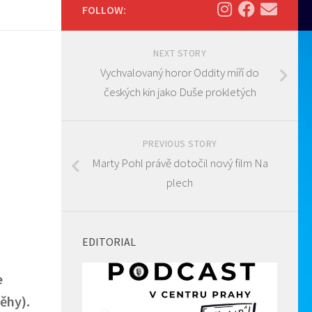
FOLLOW:
NEXT STORY
Vychvalovaný horor Oddity míří do
českých kin jako Duše prokletých
PREVIOUS STORY
Marty Pohl právě dotočil nový film Na
plech
EDITORIAL
e
ěhy).