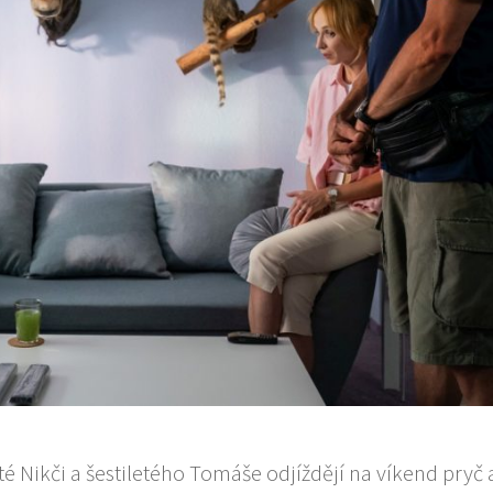
é Nikči a šestiletého Tomáše odjíždějí na víkend pryč a