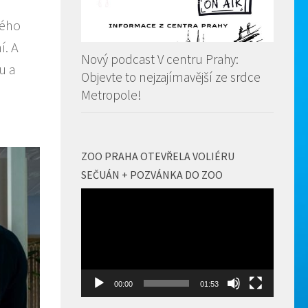
kého
í. A
Nový podcast V centru Prahy:
u a
Objevte to nejzajímavější ze srdce
Metropole!
ZOO PRAHA OTEVŘELA VOLIÉRU
SEČUÁN + POZVÁNKA DO ZOO
Video
přehrávač
00:00
01:53