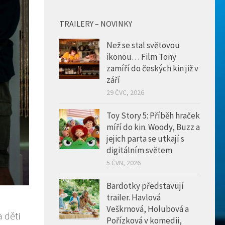
TRAILERY – NOVINKY
Než se stal světovou
ikonou… Film Tony
zamíří do českých kin již v
září
29 ČVC, 2026
Toy Story 5: Příběh hraček
míří do kin. Woody, Buzz a
jejich parta se utkají s
digitálním světem
5 ČVN, 2026
Bardotky představují
trailer. Havlová
Veškrnová, Holubová a
 děti
Pořízková v komedii,