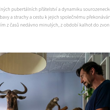
očných pubertálních přátelství a dynamiku sourozenec
bavy a strachy a cestu k jejich společnému překonáván
ím z časů nedávno minulých, z období kalhot do zvon