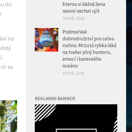
hu do
kterou si žádná žena
nesmí nechat ujít
e
20 KVĚ, 2026
Podmořské
ání na
dobrodružství pro celou
rodinu: Mrzutá rybka láká
přidá
na trailer plný humoru,
í
emocí i barevného
oceánu
ich se
19 KVĚ, 2026
REKLAMNÍ BANNER