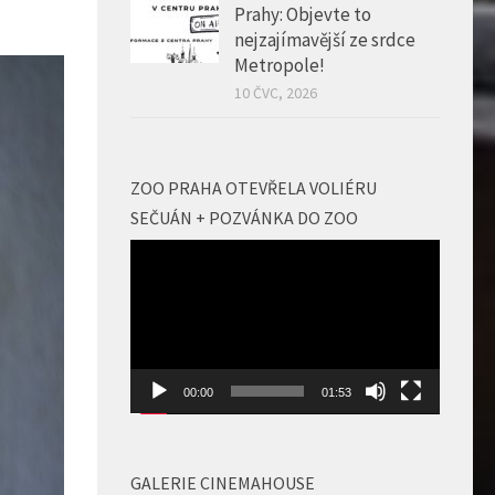
Prahy: Objevte to
nejzajímavější ze srdce
Metropole!
10 ČVC, 2026
ZOO PRAHA OTEVŘELA VOLIÉRU
SEČUÁN + POZVÁNKA DO ZOO
Video
přehrávač
00:00
01:53
GALERIE CINEMAHOUSE