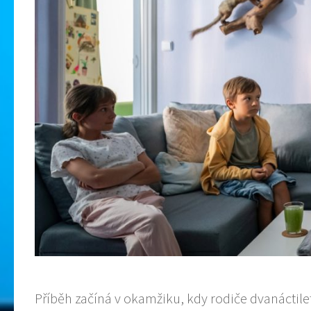
Příběh začíná v okamžiku, kdy rodiče dvanáctilet