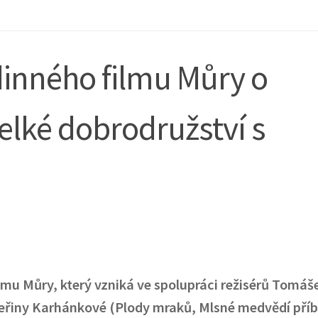
dinného filmu Můry o
velké dobrodružství s
lmu Můry, který vzniká ve spolupráci režisérů Tomáš
ateřiny Karhánkové (Plody mraků, Mlsné medvědí příb