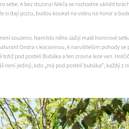
pro sebe. A bez dozoru! Nikča se rozhodne uklidit brác
e si dají pizzu, budou koukat na videu na horor a bud
není souzeno. Namísto něho zažijí malé hororové setk
í maturant Ondra s kocovinou, k narušitelům pohody se 
totiž pod postelí Bubáka a ten zrovna leze ven. Holčič
áš není jediný, kdo „má pod postelí bubáka“, každý z n