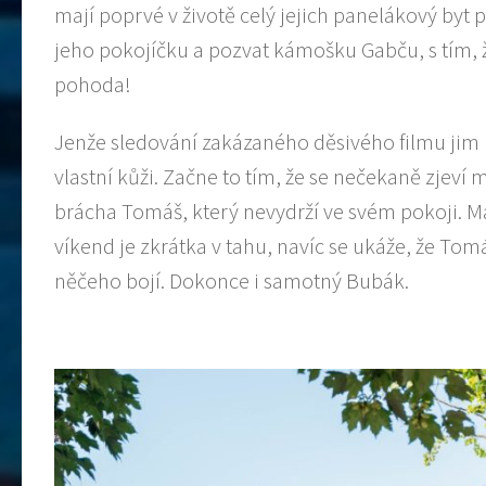
mají poprvé v životě celý jejich panelákový byt 
jeho pokojíčku a pozvat kámošku Gabču, s tím, ž
pohoda!
Jenže sledování zakázaného děsivého filmu jim 
vlastní kůži. Začne to tím, že se nečekaně zjev
brácha Tomáš, který nevydrží ve svém pokoji. Má 
víkend je zkrátka v tahu, navíc se ukáže, že Tom
něčeho bojí. Dokonce i samotný Bubák.