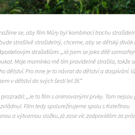
nažíme se, aby film Můry byl kombinací trochu strašide
bude strašlivě strašidelný, chceme, aby se dětský divá
odpostelovým strašidlům:
„Já jsem se jako dítě samozře
koukat. Moje maminka mě tím pravidelně strašila, takže s
o dětství. Pro mne je to návrat do dětství a dospívání. Vž
em v dětství do svých šesti let žil.“
prozradil:
„Je to film s animovanými prvky. Tam nejsou 
zvládnul. Film tedy spolurežírujeme spolu s Kateřinou
ou a výtvarnou složku, já zase víc zodpovídám za prác