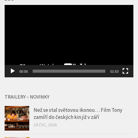
Video
přehrávač
00:00
01:53
TRAILERY – NOVINKY
Než se stal světovou ikonou… Film Tony
zamíří do českých kin již v září
29 ČVC, 2026