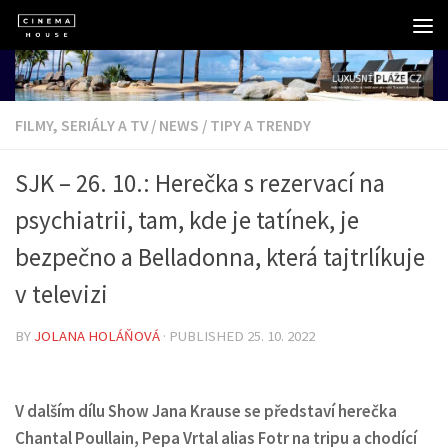
Skip to content
FILMY, SERIÁLY A TV
/
NEWS
/
TIPY A TRENDY
SJK – 26. 10.: Herečka s rezervací na
psychiatrii, tam, kde je tatínek, je
bezpečno a Belladonna, která tajtrlíkuje
v televizi
BY
JOLANA HOLÁŇOVÁ
· PUBLISHED
25. 10. 2022
V dalším dílu Show Jana Krause se představí herečka
Chantal Poullain, Pepa Vrtal alias Fotr na tripu a chodící