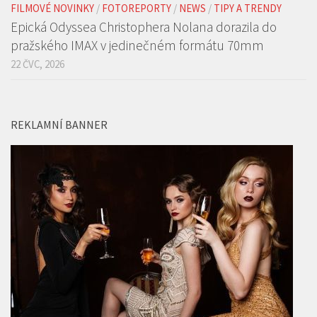
FILMOVÉ NOVINKY
/
FOTOREPORTY
/
NEWS
/
TIPY A TRENDY
Epická Odyssea Christophera Nolana dorazila do
pražského IMAX v jedinečném formátu 70mm
22 ČVC, 2026
REKLAMNÍ BANNER