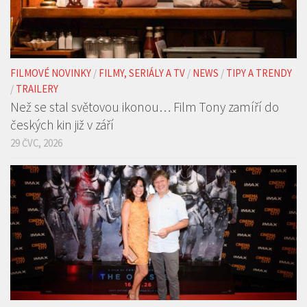
FILMOVÉ NOVINKY
/
FILMY, SERIÁLY A TV
/
NEWS
/
TIPY A TRENDY
/
TRAILERY
Než se stal světovou ikonou… Film Tony zamíří do
českých kin již v září
29 ČVC, 2026