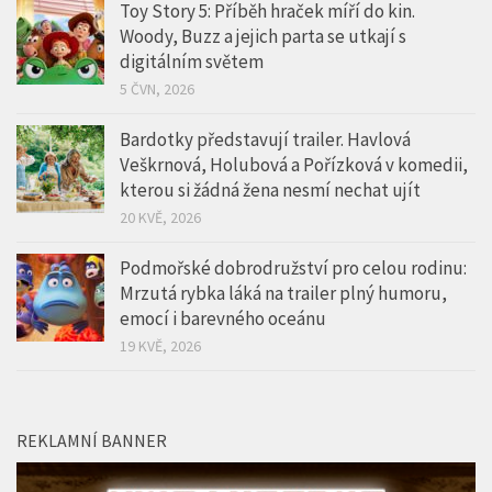
Toy Story 5: Příběh hraček míří do kin.
Woody, Buzz a jejich parta se utkají s
digitálním světem
5 ČVN, 2026
Bardotky představují trailer. Havlová
Veškrnová, Holubová a Pořízková v komedii,
kterou si žádná žena nesmí nechat ujít
20 KVĚ, 2026
Podmořské dobrodružství pro celou rodinu:
Mrzutá rybka láká na trailer plný humoru,
emocí i barevného oceánu
19 KVĚ, 2026
REKLAMNÍ BANNER