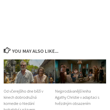
YOU MAY ALSO LIKE...
Od včerejšího dne běží v
Nejprodávanější kniha
kinech dobrodružná
Agathy Christie v adaptaci s
komedie o hledání
hvězdným obsazením
bohatství s názvem