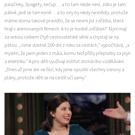
palačinky, špagety, kečup… a to tam nikde není. Jídlo je tam
pálivé, jedí se tam koně… a to ony by nikdy nesnědly, protože
máme doma takové pravidlo, že se nesmí jíst zvířátka, která
hrají v animovaných filmech. A to je hodně zvířátek!“ Nyní mají
za sebou celkem čtyři cestovatelské série a chystají se na
pátou. „Jsme vlastně 200 dní z roku na cestách,“ vypočítává, „a
myslím, že jsem jeden z mála, komu teď přišly přeplatky za plyn
a elektriku.“ A pro děti využívají institut domácího vzdělávání.
„Dnes už jsme ale ve fázi, kdy jsme opustili všechny osnovy a
plány, protože děti se na cestě učí samy.“