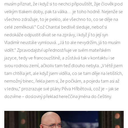
musím přiznat, že i když si to nechci připouštět, žije člověk pod
velkým tlakem doby, pak ta válka… je toho hodně. Nejenže se
všechno zdražuje, to je peklo, ale všechno to, co se děje na
celé zeměkouli.“ Což Chantal bedlivě sleduje, neboť si
nedokáže odpustit dívat se na zprávy, i když jí to její syn
Vladimír neustále vymlouvá. „Já to ale nevydržím, já to musím
vidět.“ Zpravodajství upřednostňuje ve svém mateřském
jazyce, tedy ve francouzštině, a zůstává tak v kontaktu i se
svou rodnou zemí, ačkoliv tam teď dlouho nebyla. „V létě jsem
tam chtěla jet, ale když jsem viděla, co se tam děje na letištích,
nemožný binec, řekla jsem si, že počkám, a pojedu tam asi až
v lednu,“ prozrazuje své plány Pěva Hříbětová, což je – jak se
dozvíme – doslovný překlad hereččina jména do češtiny.