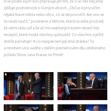
ní se podle svých slov připravuje jen tím, že si víc než kdy jindy
zjišťuje podrobnosti o různých věcech. „Občas si procvičím
nějaká hlavní města nebo něco, co se dá procvičit. Ale ono se
to nedá naučit,“ posteskne si Viktorie, která na sebe prozradí,
že velmi ráda vaří a že už má nasbíraných kolem deseti tisíc
receptů, které hodlá všechny vyzkoušet. Co všechno si ještě
dobře pamatuje? A co naopak není její silná stránka? To
a mnohem více uvidíte v dalším premiérovém dílu oblíbeného
pořadu Show Jana Krause na Primě!