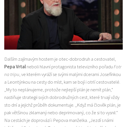
Dalším zajímavým hostem je otec-dobrodruh a cestovatel,
Pepa Vrtal
neboli hlavní protagonista televizního pořadu
Fotr
na tripu
, ve kterém vyráží se svými malými dcerami Josefínkou
a Leontýnkou na cesty do míst, kam se bojí i otrlí cestovatelé.
„My to neplánujeme, protože nejlepší plán je nemít plán,“
nastiňuje strategii svých dobrodružných cest, které trvají vždy
sto dní a jejichž průběh dokumentuje. „Když má člověk plán, je
pak většinou zklamaný nebo deprimovaný, co že si to vysnil.“
Na cestách je doprovází i Pepova manželka. „Jezdí s námi