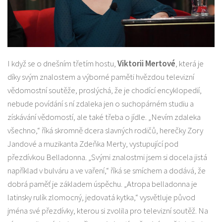
I když se o dnešním třetím hostu,
Viktorii Mertové
, která je
díky svým znalostem a výborné paměti hvězdou televizní
vědomostní soutěže, proslýchá, že je chodící encyklopedií,
nebude povídání s ní zdaleka jen o suchopárném studiu a
získávání vědomostí, ale také třeba o jídle. „Nevím zdaleka
všechno,“ říká skromně dcera slavných rodičů, herečky Zory
Jandové a muzikanta Zdeňka Merty, vystupující pod
přezdívkou Belladonna. „Svými znalostmi jsem si docela jistá
například v bulváru a ve vaření,“ říká se smíchem a dodává, že
dobrá paměť je základem úspěchu. „Atropa belladonna je
latinsky rulík zlomocný, jedovatá kytka,“ vysvětluje původ
jména své přezdívky, kterou si zvolila pro televizní soutěž. Na