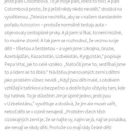
ještě paní Colombová. To je moje paní, která to točí. A paní
Colombová proto, že ji ještě nikdy nikdo neviděl,“ dodává na
vysvětlenou. „Televize nechtěla, aby se v našem standardním
pořadu
Autosalon
– protože normálně testuju auta –
objevovaly cestopisné prvky. A já jsem si říkal, to není možné,
to musíme zlomit. A tak jsem se rozhodnul, že vezmu svoje
děti – tříletou a šestiletou – a vyjeli jsme: Ukrajina, Gruzie,
Ázerbájdžán, Kazachstán, Uzbekistán, Kyrgyzstán,“ popisuje
Pepa Vrtal, jak to celé vzniklo. „Natočili jsme to, sestříhali jsme
to a lidem se to líbilo.“ Návštěvu jmenovaných zemí s dětmi
jako problém vůbec nevidí. „Když jsou děti malé, s obdivem
vzhlížejí k tatínkovi a bezpečno a dobře bylo vždycky tam, kde
byl tatínek. To je důležité! Jim je úplně jedno, jestli jsou
v Uzbekistánu,“ vysvětluje a dodává, že jim ale musel vařit,
neboť děti se v cizině nenajedí. „Problém všech těch
cizokrajných zemí je, že se najíte vy, najím se já, nají se posádka,
ale nenají se nikdy děti. Protože co mají rády české děti: