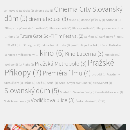
Cinema City Slovanský
animovaná pohádka
(1)
cinema city
(1)
dům
(5)
cinemahouse
(3)
diváci
(1)
domácí příšerky
(1)
editorial
(1)
Elli a parta příšeráků
(1)
festival
(1)
filmová soutěž
(1)
filmový festival
(1)
film pro celou rodinu
Future Gate Sci-Fi Film Festival
(2)
(1)
filmy
(1)
Garfield
(1)
Garfield ve filmu
(1)
HBO MAX
(1)
HBO original
(1)
Jak zachránit draka
(1)
jaro
(1)
Já padouch 4
(1)
Kabir Bedi alias
kino
(6)
Kino Lucerna
(3)
Sandokan míří do Prahy
(1)
minisérie
(1)
Pražské
Pražská Metropole
(3)
nový seriál
(1)
Praha
(1)
Příkopy
(7)
Premiéra filmu
(4)
pro děti
(1)
Prázdniny
s Broučkem
(1)
Režim
(1)
Sci-fi
(1)
seriál
(1)
Seriál Smysl pro tumor
(1)
sledovanost
(1)
Slovanský dům
(5)
Soutěž
(1)
V centru Prahy
(1)
Veselé Velikonoce!
(1)
Vodičkova ulice
(3)
Vodickovaulice.cz
(1)
Česká televize
(1)
ČT
(1)