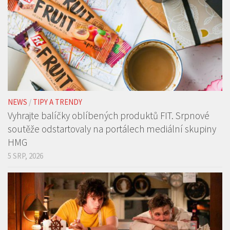
NEWS
/
TIPY A TRENDY
Vyhrajte balíčky oblíbených produktů FIT. Srpnové
soutěže odstartovaly na portálech mediální skupiny
HMG
5 SRP, 2026