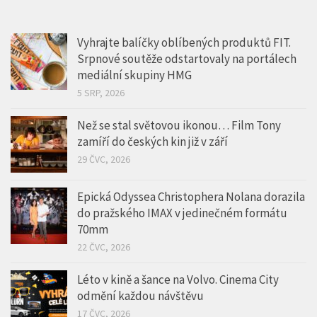
Vyhrajte balíčky oblíbených produktů FIT.
Srpnové soutěže odstartovaly na portálech
mediální skupiny HMG
5 SRP, 2026
Než se stal světovou ikonou… Film Tony
zamíří do českých kin již v září
29 ČVC, 2026
Epická Odyssea Christophera Nolana dorazila
do pražského IMAX v jedinečném formátu
70mm
22 ČVC, 2026
Léto v kině a šance na Volvo. Cinema City
odmění každou návštěvu
17 ČVC, 2026