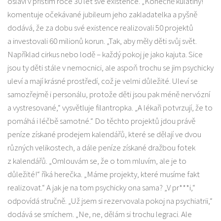
oslaví v příštím roce 30 let své existence. „Konečně kulatiny!“
komentuje očekávané jubileum jeho zakladatelka a pyšně
dodává, že za dobu své existence realizovali 50 projektů
a investovali 60 milionů korun. „Tak, aby měly děti svůj svět.
Například cirkus nebo lodě – každý pokoj je jako kajuta. Sice
jsou ty děti stále v nemocnici, ale aspoň trochu se jim psychicky
uleví a mají krásné prostředí, což je velmi důležité. Uleví se
samozřejmě i personálu, protože děti jsou pak méně nervózní
a vystresované,“ vysvětluje filantropka. „A lékaři potvrzují, že to
pomáhá i léčbě samotné.“ Do těchto projektů jdou právě
peníze získané prodejem kalendářů, které se dělají ve dvou
různých velikostech, a dále peníze získané dražbou fotek
z kalendářů. „Omlouvám se, že o tom mluvím, ale je to
důležité!“ říká herečka. „Máme projekty, které musíme fakt
realizovat.“ A jak je na tom psychicky ona sama? „V pr***i,“
odpovídá stručně. „Už jsem si rezervovala pokoj na psychiatrii,“
dodává se smíchem. „Ne, ne, dělám si trochu legraci. Ale