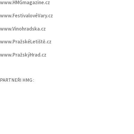
www.HMGmagazine.cz
www.FestivalovéVary.cz
www.Vinohradska.cz
www.PražskéLetiště.cz
www.PražskýHrad.cz
PARTNEŘI HMG :