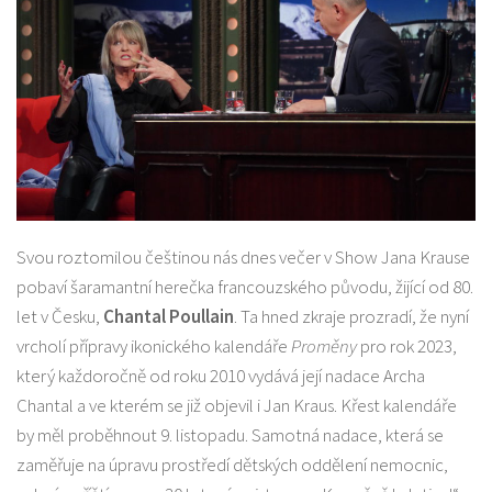
Svou roztomilou češtinou nás dnes večer v Show Jana Krause
pobaví šaramantní herečka francouzského původu, žijící od 80.
let v Česku,
Chantal Poullain
. Ta hned zkraje prozradí, že nyní
vrcholí přípravy ikonického kalendáře
Proměny
pro rok 2023,
který každoročně od roku 2010 vydává její nadace Archa
Chantal a ve kterém se již objevil i Jan Kraus. Křest kalendáře
by měl proběhnout 9. listopadu. Samotná nadace, která se
zaměřuje na úpravu prostředí dětských oddělení nemocnic,